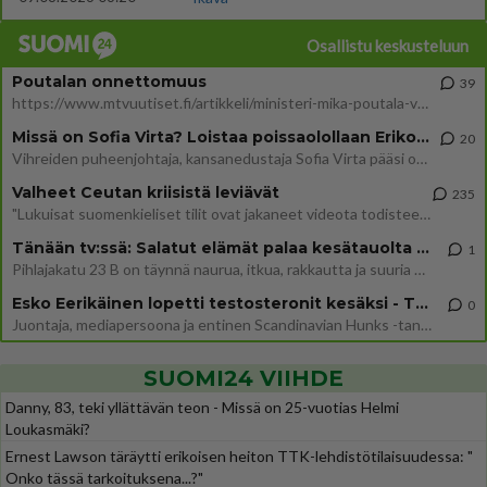
Osallistu keskusteluun
Poutalan onnettomuus
39
https://www.mtvuutiset.fi/artikkeli/ministeri-mika-poutala-vakavassa-onnettomuudessa/9375980 Kumma kun jutussa ei manit
Missä on Sofia Virta? Loistaa poissaolollaan Erikoisjoukot uudelta kaudelta
20
Vihreiden puheenjohtaja, kansanedustaja Sofia Virta pääsi otsikoihin, kun tieto hänen osallistumisestaan Erikoisjoukot-k
Valheet Ceutan kriisistä leviävät
235
"Lukuisat suomenkieliset tilit ovat jakaneet videota todisteena siitä, että siirtolaisjoukot aiheuttavat edelleen Ceutas
Tänään tv:ssä: Salatut elämät palaa kesätauolta - Tässä hieman juonipaljastuksia
1
Pihlajakatu 23 B on täynnä naurua, itkua, rakkautta ja suuria salaisuuksia. Suomalaisten yksi pitkäikäisimmistä draamas
Esko Eerikäinen lopetti testosteronit kesäksi - Tämä ikävä vaikutus iski heti
0
Juontaja, mediapersoona ja entinen Scandinavian Hunks -tanssija Esko Eerikäinen on tunnettu avoimuudestaan. Nyt Eerikäi
SUOMI24 VIIHDE
Danny, 83, teki yllättävän teon - Missä on 25-vuotias Helmi
Loukasmäki?
Ernest Lawson täräytti erikoisen heiton TTK-lehdistötilaisuudessa: "
Onko tässä tarkoituksena...?"