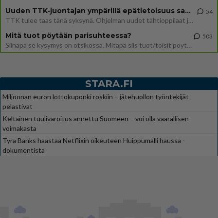
Uuden TTK-juontajan ympärillä epätietoisuus sakenee - Nyt MTV hämmentää soppaa
54
TTK tulee taas tänä syksynä. Ohjelman uudet tähtioppilaat julkistetaan torstaina 6. elokuuta klo 14 alkavassa lehdistö
Mitä tuot pöytään parisuhteessa?
503
Siinäpä se kysymys on otsikossa. Mitäpä siis tuot/toisit pöytään parisuhteessa? Oletko mies vai nainen? Koetko sen mitä
STARA.FI
Miljoonan euron lottokuponki roskiin – jätehuollon työntekijät
pelastivat
Keltainen tuulivaroitus annettu Suomeen – voi olla vaarallisen
voimakasta
Tyra Banks haastaa Netflixin oikeuteen Huippumalli haussa -
dokumentista