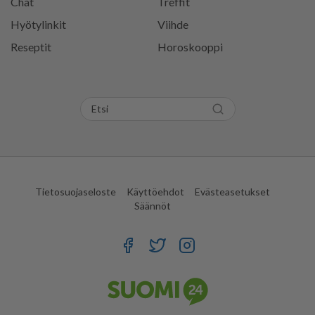
Chat
Treffit
Hyötylinkit
Viihde
Reseptit
Horoskooppi
Tietosuojaseloste
Käyttöehdot
Evästeasetukset
Säännöt