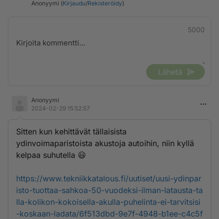
Anonyymi (
Kirjaudu
/
Rekisteröidy
)
5000
Lähetä
Anonyymi
2024-02-29 15:52:57
Sitten kun kehittävät tällaisista
ydinvoimaparistoista akustoja autoihin, niin kyllä
kelpaa suhutella 😃
https://www.tekniikkatalous.fi/uutiset/uusi-ydinpar
isto-tuottaa-sahkoa-50-vuodeksi-ilman-latausta-ta
lla-kolikon-kokoisella-akulla-puhelinta-ei-tarvitsisi
-koskaan-ladata/6f513dbd-9e7f-4948-b1ee-c4c5f