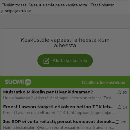
Tänään tv:ssä: Salatut elämät palaa kesätauolta - Tässä hieman
juonipaljastuksia
Keskustele vapaasti aiheesta kuin
aiheesta
Aloita keskustelu
Osallistu keskusteluun
Muistatko Mikkelin panttivankidraaman?
95
Uusi draamasarja järkyttävästä tapauksesta on tulossa. Tositapahtumiin perustuva sarja ammentaa vuoden 1986 Mikkelin pan
Ernest Lawson täräytti erikoisen heiton TTK-lehdistötilaisuudessa: " Onko tässä tarkoituksena...?"
14
Ernest Lawson esitteli uudet TTK-tähtioppilaat ja opettajat torstaina 6.8. lehdistölle. Tulevalla kaudella on yksi hausk
Jos SDP ei voita reilusti, persut kumoavat demokratian Suomesta
701
Näin tekisi ainakin Rydman seuratessaan idolinsa Trumpin mallia https://www.is.fi/politiikka/art-2000012187244.html