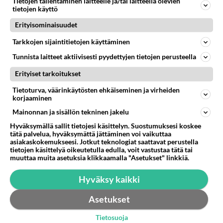
Tietojen tallentaminen laitteelle ja/tai laitteella olevien
tietojen käyttö
LUETUIMMAT KESKUSTELUT
Erityisominaisuudet
PÄIVÄ
VIIKKO
KUUKAUSI
Tarkkojen sijaintitietojen käyttäminen
Tunnista laitteet aktiivisesti pyydettyjen tietojen perusteella
705
Poliisi yritti murhata mopopojan
2500
Nyt menee kissalan poikien touhu liian pitkälle! https://www.is.fi/kotimaa/art-2000012193221.html Karu video mopomiiti
Erityiset tarkoitukset
08.08.2026 21:05
Maailman menoa
Tietoturva, väärinkäytösten ehkäiseminen ja virheiden
461
korjaaminen
Mopomiitti!
1453
Menikös öoliisilta yli tuo mppedinkans kisaaminen tais olla melkoinen riski vahigoittaa tarpeettomasti jopa kuolla tuoss
Mainonnan ja sisällön tekninen jakelu
08.08.2026 18:32
Tuusula
Hyväksymällä sallit tietojesi käsittelyn. Suostumuksesi koskee
tätä palvelua, hyväksymättä jättäminen voi vaikuttaa
83
Ei se nainen edes oo
asiakaskokemukseesi. Jotkut teknologiat saattavat perustella
1234
mitenkään nätti 🤣🤣🤣🤣🤣
tietojen käsittelyä oikeutetulla edulla, voit vastustaa tätä tai
muuttaa muita asetuksia klikkaamalla "Asetukset" linkkiä.
08.08.2026 19:19
Ikävä
Hyväksy kaikki
258
Poliisi kiilasi mopoilijan
1140
Ylellä leviää video jossa poliisi pysäyttää rajusti kiilamalla mopo pojan. Toivottavasti poliisi ottaa tuosta mallia myö
Asetukset
08.08.2026 19:55
Kiuruvesi
Tietosuoja
57
Aina vaan mietin sua