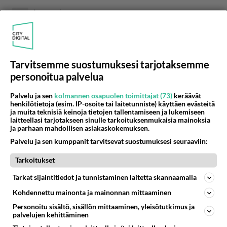
Anonyymi
2024-04-25 09:03:33
😋😋😋😋😋😋😋😋😋😋
Tarvitsemme suostumuksesi tarjotaksemme
😋 K­u­u­­m­a­t­­­ ­­t­y­­t­ö­t­­­ ­­­o­­­d­­o­­­t­­t­­a­­v­­­­a­t­­­ ­­­s­i­­n­u­­­a­ ->
https://us4.fun/
personoitua palvelua
kissgirl?18291322
Palvelu ja sen
kolmannen osapuolen toimittajat (73)
keräävät
henkilötietoja (esim. IP-osoite tai laitetunniste) käyttäen evästeitä
🔞💋❤️💋❤️💋🔞💋❤️💋❤️💋🔞
ja muita teknisiä keinoja tietojen tallentamiseen ja lukemiseen
laitteellasi tarjotakseen sinulle tarkoituksenmukaisia mainoksia
Äänestä
Kommentoi
ja parhaan mahdollisen asiakaskokemuksen.
Palvelu ja sen kumppanit tarvitsevat suostumuksesi seuraaviin:
Kommentoi aloitusta...
Tarkoitukset
Tarkat sijaintitiedot ja tunnistaminen laitetta skannaamalla
Kohdennettu mainonta ja mainonnan mittaaminen
Ketjusta on poistettu
1
sääntöjenvastaista viestiä.
Personoitu sisältö, sisällön mittaaminen, yleisötutkimus ja
palvelujen kehittäminen
Takaisin ylös