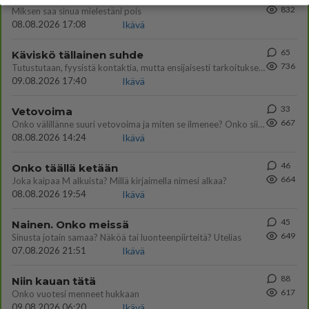
832
Miksen saa sinua mielestäni pois
08.08.2026 17:08
Ikävä
65
Käviskö tällainen suhde
736
Tutustutaan, fyysistä kontaktia, mutta ensijaisesti tarkoituksena ei ole aloittaa mitään virallista tai rikkoa mitään? E
09.08.2026 17:40
Ikävä
33
Vetovoima
667
Onko välillänne suuri vetovoima ja miten se ilmenee? Onko siitä haittaa?
08.08.2026 14:24
Ikävä
46
Onko täällä ketään
664
Joka kaipaa M alkuista? Millä kirjaimella nimesi alkaa?
08.08.2026 19:54
Ikävä
45
Nainen. Onko meissä
649
Sinusta jotain samaa? Näköä tai luonteenpiirteitä? Utelias
07.08.2026 21:51
Ikävä
88
Niin kauan tätä
617
Onko vuotesi menneet hukkaan
09.08.2026 06:20
Ikävä