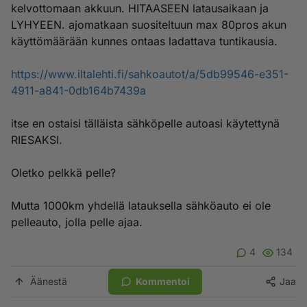
kelvottomaan akkuun. HITAASEEN latausaikaan ja
LYHYEEN. ajomatkaan suositeltuun max 80pros akun
käyttömäärään kunnes ontaas ladattava tuntikausia.
https://www.iltalehti.fi/sahkoautot/a/5db99546-e351-
4911-a841-0db164b7439a
itse en ostaisi tälläista sähköpelle autoasi käytettynä
RIESAKSI.
Oletko pelkkä pelle?
Mutta 1000km yhdellä latauksella sähköauto ei ole
pelleauto, jolla pelle ajaa.
4
134
Äänestä
Kommentoi
Jaa