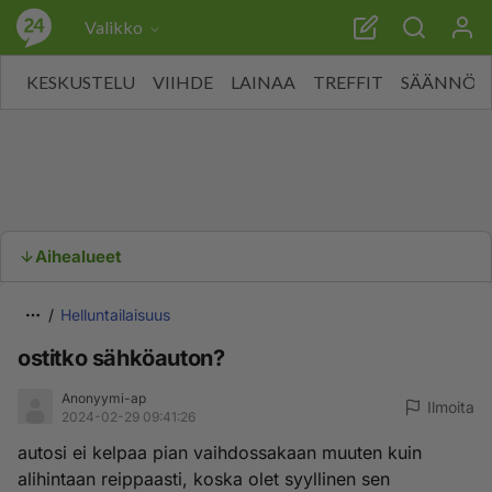
Valikko
KESKUSTELU
VIIHDE
LAINAA
TREFFIT
SÄÄNNÖT
Aihealueet
Helluntailaisuus
ostitko sähköauton?
Anonyymi-ap
Ilmoita
2024-02-29 09:41:26
autosi ei kelpaa pian vaihdossakaan muuten kuin
alihintaan reippaasti, koska olet syyllinen sen