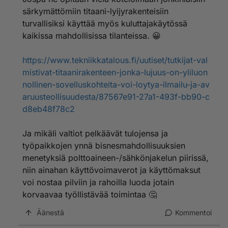
särkymättömiin titaani-lyijyrakenteisiin
turvallisiksi käyttää myös kuluttajakäytössä
kaikissa mahdollisissa tilanteissa. 😀
https://www.tekniikkatalous.fi/uutiset/tutkijat-val
mistivat-titaanirakenteen-jonka-lujuus-on-yliluon
nollinen-sovelluskohteita-voi-loytya-ilmailu-ja-av
aruusteollisuudesta/87567e91-27a1-493f-bb90-c
d8eb48f78c2
Ja mikäli valtiot pelkäävät tulojensa ja
työpaikkojen ynnä bisnesmahdollisuuksien
menetyksiä polttoaineen-/sähkönjakelun piirissä,
niin ainahan käyttövoimaverot ja käyttömaksut
voi nostaa pilviin ja rahoilla luoda jotain
korvaavaa työllistävää toimintaa 🤔
Äänestä
Kommentoi