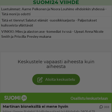
SUOMI24 VIIHDE
Luetuimmat: Aarne Pelkonen ja Noora Louhimo vihdoinkin yhdessä -
Tätä moni jo odotti
Tätä et tiennyt Salatut elämät -suosikkisarjasta - Paljastukset
kulisseista yllättävät
VINKKI: Mies ja alaston ase -komediat tv:ssä - Upeat Anna Nicole
Smith ja Priscilla Presley mukana
Keskustele vapaasti aiheesta kuin
aiheesta
Aloita keskustelu
Osallistu keskusteluun
Martinan bisneksillä ei mene hyvin
333
https://www.iltalehti.fi/viihdeuutiset/a/c46da6ab-340f-4790-aaa7-0865eed2336 Yrityksen konkurssihakemus on tullut kärä