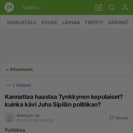
Valikko
KESKUSTELU
VIIHDE
LAINAA
TREFFIT
SÄÄNNÖT
Aihealueet
Helsinki
Kannattaa haastaa Tynkkynen kepulaiset?
kuinka kävi Juha Sipilän politiikan?
Anonyymi-ap
Ilmoita
2024-02-29 10:50:33
Politiikka