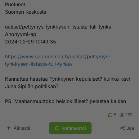
Puolueet
Suomen Keskusta
uutiset/pettymys-tynkkysen-listasta-tuli-tynka
Anonyymi-ap
2024-02-29 10:49:35
https://www.suomenmaa.fi/uutiset/pettymys-
tynkkysen-listasta-tuli-tynka/
Kannattaa haastaa Tynkkynen kepulaiset? kuinka kävi
Juha Sipilän politiikan?
PS. Maahanmuuttoko helsinkiläiset? pelastaa kaiken
5
157
Äänestä
Kommentoi
Jaa