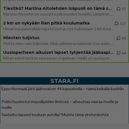
Tiesitkö? Martina Aitolehden isäpuoli on tämä suosittu laulaja
37
Martina Aitolehti on seurattu julkisuuden henkilö. Lähipiiriin mahtuu muitakin tunnettuja henkilöitä. Tiesitkö, että Ma
2 km on nykyään liian pitkä koulumatka
117
Hesarissa päivitellään lapset joutuu nyt kulkemaan 2 km kouluun jösses. Ruostefillarilla tuo matka menee vaikka miten äk
Miesten tuijotus
50
Mutta mies vain tuijottaa, siinä vaiheessa käännän itse pään pois. Mikä juttu? Yleensä jos joku tuijottaa tai katsoo, hä
Uusioperheen aikuiset lapset tyhjentää jääkaapin käydessään
66
Miten selvittäisitte seuraavan ongelman, meillä on uusioperhe, minulla teini-ikäiset lapset ja puolisolla aikuiset, jotk
STARA.FI
Eppu Normaali jätti jäähyväiset 44 kappaleella – nämä keikalla kuultiin
Poliisi huolestui mopoilijoiden ilmiöstä – aiheuttaa vaaraa itselle ja
muille
Saatatko lapsesi kouluun autolla? Muista tämä yksityiskohta