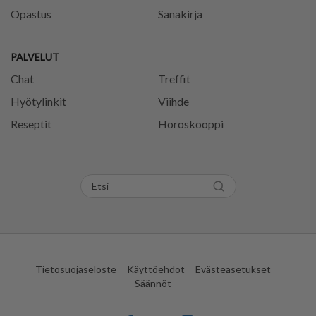
Opastus
Sanakirja
PALVELUT
Chat
Treffit
Hyötylinkit
Viihde
Reseptit
Horoskooppi
Tietosuojaseloste
Käyttöehdot
Evästeasetukset
Säännöt