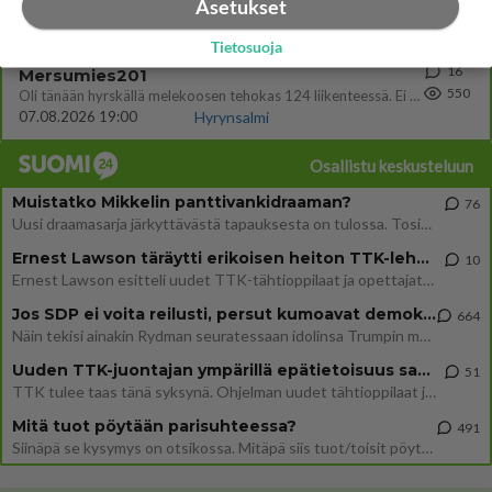
662
Asetukset
Välimme menivät niin pahasti solmuun, ettei niitä voi enää korjata. On aika jatkaa elämässä eteenpäin. Toivon sulle kaik
07.08.2026 15:03
Ikävä
Tietosuoja
16
Mersumies201
550
Oli tänään hyrskällä melekoosen tehokas 124 liikenteessä. Ei paljon vastamäki haitannu....
07.08.2026 19:00
Hyrynsalmi
Osallistu keskusteluun
Muistatko Mikkelin panttivankidraaman?
76
Uusi draamasarja järkyttävästä tapauksesta on tulossa. Tositapahtumiin perustuva sarja ammentaa vuoden 1986 Mikkelin pan
Ernest Lawson täräytti erikoisen heiton TTK-lehdistötilaisuudessa: " Onko tässä tarkoituksena...?"
10
Ernest Lawson esitteli uudet TTK-tähtioppilaat ja opettajat torstaina 6.8. lehdistölle. Tulevalla kaudella on yksi hausk
Jos SDP ei voita reilusti, persut kumoavat demokratian Suomesta
664
Näin tekisi ainakin Rydman seuratessaan idolinsa Trumpin mallia https://www.is.fi/politiikka/art-2000012187244.html
Uuden TTK-juontajan ympärillä epätietoisuus sakenee - Nyt MTV hämmentää soppaa
51
TTK tulee taas tänä syksynä. Ohjelman uudet tähtioppilaat julkistetaan torstaina 6. elokuuta klo 14 alkavassa lehdistö
Mitä tuot pöytään parisuhteessa?
491
Siinäpä se kysymys on otsikossa. Mitäpä siis tuot/toisit pöytään parisuhteessa? Oletko mies vai nainen? Koetko sen mitä