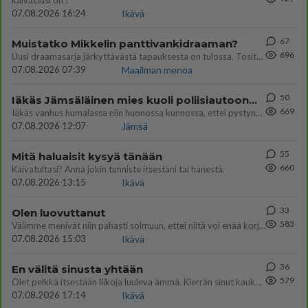
kaivattusi on ?
07.08.2026 16:24
Ikävä
67
Muistatko Mikkelin panttivankidraaman?
696
Uusi draamasarja järkyttävästä tapauksesta on tulossa. Tositapahtumiin perustuva sarja ammentaa vuoden 1986 Mikkelin pan
07.08.2026 07:39
Maailman menoa
50
Iäkäs Jämsäläinen mies kuoli poliisiautoon matkalla Jyväskylän putkaan
669
Iäkäs vanhus humalassa niin huonossa kunnossa, ettei pystynyt huolehtimaan itsestään niin ainoa apu sillä hetkellä oli
07.08.2026 12:07
Jämsä
55
Mitä haluaisit kysyä tänään
660
Kaivatultasi? Anna jokin tunniste itsestäni tai hänestä.
07.08.2026 13:15
Ikävä
33
Olen luovuttanut
583
Välimme menivät niin pahasti solmuun, ettei niitä voi enää korjata. On aika jatkaa elämässä eteenpäin. Toivon sulle kaik
07.08.2026 15:03
Ikävä
36
En välitä sinusta yhtään
579
Olet pelkkä itsestään liikoja luuleva ämmä. Kierrän sinut kaukaa nyt ja aina. Olit mulle pelkkä lelu vaan.
07.08.2026 17:14
Ikävä