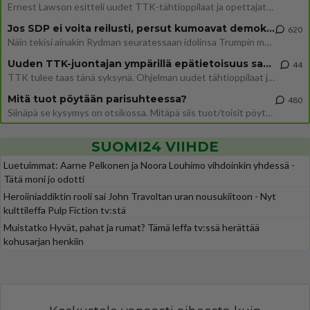
Ernest Lawson esitteli uudet TTK-tähtioppilaat ja opettajat torstaina 6.8. lehdistölle. Tulevalla kaudella on yksi hausk
Jos SDP ei voita reilusti, persut kumoavat demokratian Suomesta
620
Näin tekisi ainakin Rydman seuratessaan idolinsa Trumpin mallia https://www.is.fi/politiikka/art-2000012187244.html
Uuden TTK-juontajan ympärillä epätietoisuus sakenee - Nyt MTV hämmentää soppaa
44
TTK tulee taas tänä syksynä. Ohjelman uudet tähtioppilaat julkistetaan torstaina 6. elokuuta klo 14 alkavassa lehdistö
Mitä tuot pöytään parisuhteessa?
480
Siinäpä se kysymys on otsikossa. Mitäpä siis tuot/toisit pöytään parisuhteessa? Oletko mies vai nainen? Koetko sen mitä
SUOMI24 VIIHDE
Luetuimmat: Aarne Pelkonen ja Noora Louhimo vihdoinkin yhdessä -
Tätä moni jo odotti
Heroiiniaddiktin rooli sai John Travoltan uran nousukiitoon - Nyt
kulttileffa Pulp Fiction tv:stä
Muistatko Hyvät, pahat ja rumat? Tämä leffa tv:ssä herättää
kohusarjan henkiin