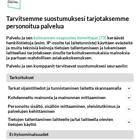
Äänestä
Kommentoi
Tarvitsemme suostumuksesi tarjotaksemme
Anonyymi
personoitua palvelua
2024-02-29 19:26:35
Aku ajaa 313-kilpisellä autolla.
Palvelu ja sen
kolmannen osapuolen toimittajat (73)
keräävät
henkilötietoja (esim. IP-osoite tai laitetunniste) käyttäen evästeitä
Äänestä
Kommentoi
ja muita teknisiä keinoja tietojen tallentamiseen ja lukemiseen
laitteellasi tarjotakseen sinulle tarkoituksenmukaisia mainoksia
ja parhaan mahdollisen asiakaskokemuksen.
Anonyymi
Palvelu ja sen kumppanit tarvitsevat suostumuksesi seuraaviin:
2024-03-02 15:08:19
Tarkoitukset
Kyllä se akku liikkuu siinä mukana.
Tarkat sijaintitiedot ja tunnistaminen laitetta skannaamalla
Kun eihän autollakaan ajeta, vaan autoa ajetaan.
Kohdennettu mainonta ja mainonnan mittaaminen
Äänestä
Kommentoi
Personoitu sisältö, sisällön mittaaminen, yleisötutkimus ja
palvelujen kehittäminen
Tietojen tallentaminen laitteelle ja/tai laitteella olevien
tietojen käyttö
Erityisominaisuudet