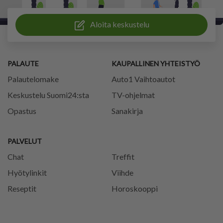
Aloita keskustelu
PALAUTE
KAUPALLINEN YHTEISTYÖ
Palautelomake
Auto1 Vaihtoautot
Keskustelu Suomi24:sta
TV-ohjelmat
Opastus
Sanakirja
PALVELUT
Chat
Treffit
Hyötylinkit
Viihde
Reseptit
Horoskooppi