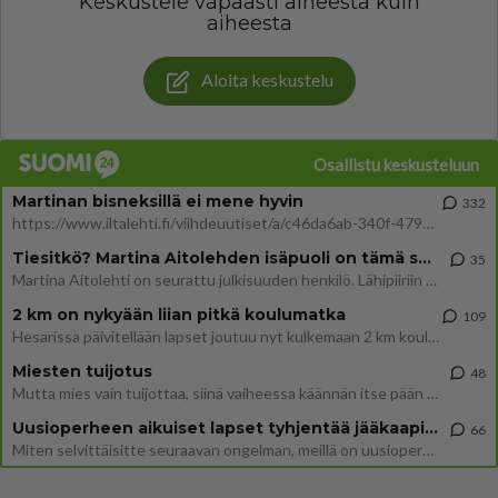
Keskustele vapaasti aiheesta kuin
aiheesta
Aloita keskustelu
Osallistu keskusteluun
Martinan bisneksillä ei mene hyvin
332
https://www.iltalehti.fi/viihdeuutiset/a/c46da6ab-340f-4790-aaa7-0865eed2336 Yrityksen konkurssihakemus on tullut kärä
Tiesitkö? Martina Aitolehden isäpuoli on tämä suosittu laulaja
35
Martina Aitolehti on seurattu julkisuuden henkilö. Lähipiiriin mahtuu muitakin tunnettuja henkilöitä. Tiesitkö, että Ma
2 km on nykyään liian pitkä koulumatka
109
Hesarissa päivitellään lapset joutuu nyt kulkemaan 2 km kouluun jösses. Ruostefillarilla tuo matka menee vaikka miten äk
Miesten tuijotus
48
Mutta mies vain tuijottaa, siinä vaiheessa käännän itse pään pois. Mikä juttu? Yleensä jos joku tuijottaa tai katsoo, hä
Uusioperheen aikuiset lapset tyhjentää jääkaapin käydessään
66
Miten selvittäisitte seuraavan ongelman, meillä on uusioperhe, minulla teini-ikäiset lapset ja puolisolla aikuiset, jotk