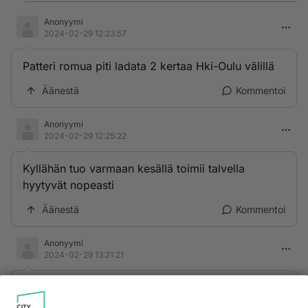
Anonyymi
2024-02-29 12:23:57
Patteri romua piti ladata 2 kertaa Hki-Oulu välillä
Äänestä
Kommentoi
Anonyymi
2024-02-29 12:25:22
Kyllähän tuo varmaan kesällä toimii talvella
hyytyvät nopeasti
Äänestä
Kommentoi
Anonyymi
2024-02-29 13:21:21
Ei akulla ajeta vaan autolla.