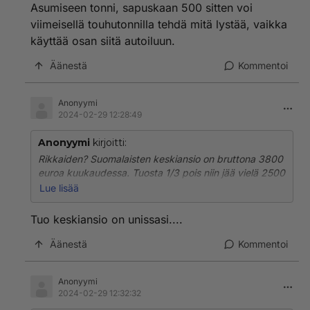
Asumiseen tonni, sapuskaan 500 sitten voi
viimeisellä touhutonnilla tehdä mitä lystää, vaikka
käyttää osan siitä autoiluun.
Äänestä
Kommentoi
Anonyymi
2024-02-29 12:28:49
Anonyymi
kirjoitti:
Rikkaiden? Suomalaisten keskiansio on bruttona 3800
euroa kuukaudessa. Tuosta 1/3 pois niin jää vielä 2500
euroa näppiin tuhlausrahaa. Asumiseen tonni,
Lue lisää
sapuskaan 500 sitten voi viimeisellä touhutonnilla
tehdä mitä lystää, vaikka käyttää osan siitä autoiluun.
Tuo keskiansio on unissasi....
Äänestä
Kommentoi
Anonyymi
2024-02-29 12:32:32