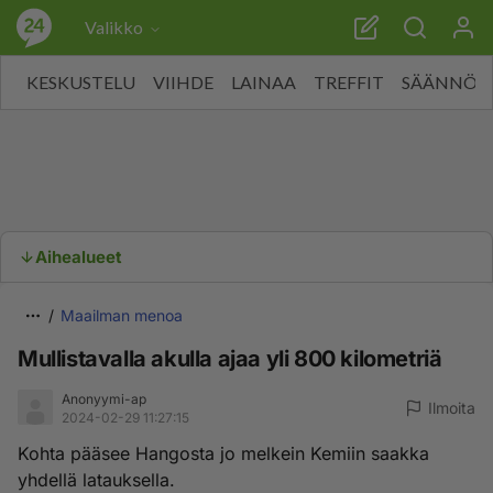
Valikko
KESKUSTELU
VIIHDE
LAINAA
TREFFIT
SÄÄNNÖT
Aihealueet
Maailman menoa
Mullistavalla akulla ajaa yli 800 kilometriä
Anonyymi-ap
Ilmoita
2024-02-29 11:27:15
Kohta pääsee Hangosta jo melkein Kemiin saakka
yhdellä latauksella.