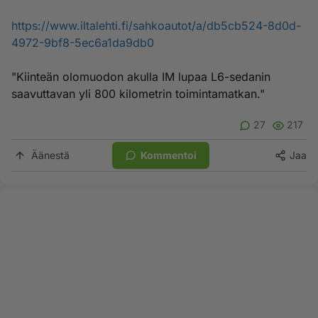
https://www.iltalehti.fi/sahkoautot/a/db5cb524-8d0d-
4972-9bf8-5ec6a1da9db0
"Kiinteän olomuodon akulla IM lupaa L6-sedanin
saavuttavan yli 800 kilometrin toimintamatkan."
27
217
Äänestä
Kommentoi
Jaa