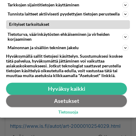
Tarkkojen sijaintitietojen käyttäminen
Tunnista laitteet aktiivisesti pyydettyjen tietojen perusteella
Erityiset tarkoitukset
Tietoturva, väärinkäytösten ehkäiseminen ja virheiden
korjaaminen
Mainonnan ja sisällön tekninen jakelu
Hyväksymällä sallit tietojesi käsittelyn. Suostumuksesi koskee
tätä palvelua, hyväksymättä jättäminen voi vaikuttaa
asiakaskokemukseesi. Jotkut teknologiat saattavat perustella
tietojen käsittelyä oikeutetulla edulla, voit vastustaa tätä tai
muuttaa muita asetuksia klikkaamalla "Asetukset" linkkiä.
Anonyymi
Hyväksy kaikki
2024-02-29 13:30:00
Asetukset
Onhan tuo kivaa siihen asti kunnes pohjaan tulee
naarmu
Tietosuoja
https://www.is.fi/autot/art-2000010254029.html