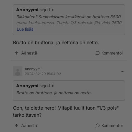
Anonyymi
kirjoitti:
Rikkaiden? Suomalaisten keskiansio on bruttona 3800
euroa kuukaudessa. Tuosta 1/3 pois niin jää vielä 2500
euroa näppiin tuhlausrahaa. Asumiseen tonni,
Lue lisää
sapuskaan 500 sitten voi viimeisellä touhutonnilla
tehdä mitä lystää, vaikka käyttää osan siitä autoiluun.
Brutto on bruttona, ja nettona on netto.
Äänestä
Kommentoi
Anonyymi
2024-02-29 19:04:02
Anonyymi
kirjoitti:
Brutto on bruttona, ja nettona on netto.
Ooh, te olette nero! Mitäpä luulit tuon "1/3 pois"
tarkoittavan?
Äänestä
Kommentoi