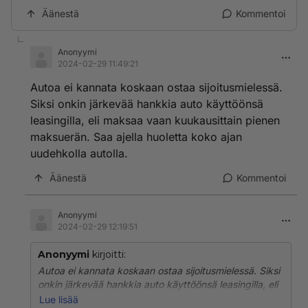
Äänestä
Kommentoi
Anonyymi
2024-02-29 11:49:21
Autoa ei kannata koskaan ostaa sijoitusmielessä.
Siksi onkin järkevää hankkia auto käyttöönsä
leasingilla, eli maksaa vaan kuukausittain pienen
maksuerän. Saa ajella huoletta koko ajan
uudehkolla autolla.
Äänestä
Kommentoi
Anonyymi
2024-02-29 12:19:51
Anonyymi
kirjoitti:
Autoa ei kannata koskaan ostaa sijoitusmielessä. Siksi
onkin järkevää hankkia auto käyttöönsä leasingilla, eli
maksaa vaan kuukausittain pienen maksuerän. Saa
Lue lisää