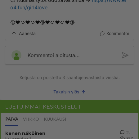
😍 Kuumat tytöt odottavat sinua ->
https://www.er
o4.fun/girl4love
🔞❤️💋❤️💋❤️🔞❤️💋❤️💋❤️🔞
Äänestä
Kommentoi
Kommentoi aloitusta...
Ketjusta on poistettu
3
sääntöjenvastaista viestiä.
Takaisin ylös
LUETUIMMAT KESKUSTELUT
PÄIVÄ
VIIKKO
KUUKAUSI
53
kenen näköinen
927