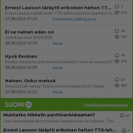
7
Ernest Lawson täräytti erikoisen heiton TTK-lehdistötilaisuudessa: " Onko tässä tarkoituksena...?"
556
Ernest Lawson esitteli uudet TTK-tähtioppilaat ja opettajat torstaina 6.8. lehdistölle. Tulevalla kaudella on yksi hausk
07.08.2026 07:20
Kotimaiset julkkisjuorut
56
Ei se nainen edes oo
527
mitenkään nätti 🤣🤣🤣🤣🤣
08.08.2026 19:19
Ikävä
78
Hyvä ihminen
476
Koetko olevasi hyvä ihminen ja kohteletko toisia arvostavasti?
08.08.2026 05:09
Ikävä
33
Nainen. Onko meissä
435
Sinusta jotain samaa? Näköä tai luonteenpiirteitä? Utelias
07.08.2026 21:51
Ikävä
Osallistu keskusteluun
Muistatko Mikkelin panttivankidraaman?
67
Uusi draamasarja järkyttävästä tapauksesta on tulossa. Tositapahtumiin perustuva sarja ammentaa vuoden 1986 Mikkelin pan
Ernest Lawson täräytti erikoisen heiton TTK-lehdistötilaisuudessa: " Onko tässä tarkoituksena...?"
7