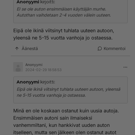
Anonyymi
kirjoitti:
EI se ole auton ensimmäisen käyttäjän murhe.
Autothan vaihdetaan 2-4 vuoden välein uuteen.
Eipä ole ikinä viitsinyt tuhlata uuteen autoon,
yleensä ne 5-15 vuotta vanhoja jo ostaessa.
Äänestä
Kommentoi
Anonyymi
2024-02-29 18:58:53
Anonyymi
kirjoitti:
Eipä ole ikinä viitsinyt tuhlata uuteen autoon, yleensä
ne 5-15 vuotta vanhoja jo ostaessa.
Minä en ole koskaan ostanut kuin uusia autoja.
Ensimmäisen autoni sain ilmaiseksi
vanhemmiltani, kun hankkivat uuden auton
itselleen, mutta sen jälkeen olen ostanut autot