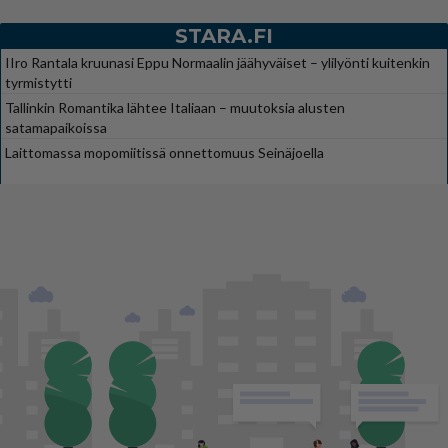
STARA.FI
IIro Rantala kruunasi Eppu Normaalin jäähyväiset – ylilyönti kuitenkin
tyrmistytti
Tallinkin Romantika lähtee Italiaan – muutoksia alusten
satamapaikoissa
Laittomassa mopomiitissä onnettomuus Seinäjoella