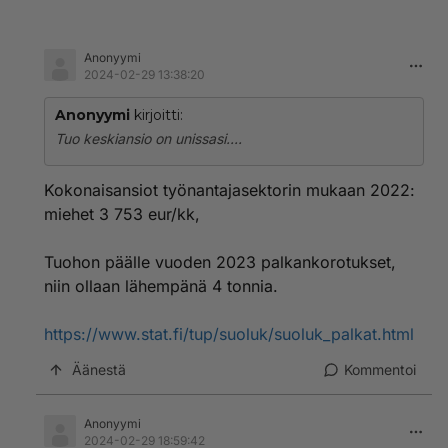
Anonyymi
2024-02-29 13:38:20
Anonyymi
kirjoitti:
Tuo keskiansio on unissasi....
Kokonaisansiot työnantajasektorin mukaan 2022:
miehet 3 753 eur/kk,
Tuohon päälle vuoden 2023 palkankorotukset,
niin ollaan lähempänä 4 tonnia.
https://www.stat.fi/tup/suoluk/suoluk_palkat.html
Äänestä
Kommentoi
Anonyymi
2024-02-29 18:59:42