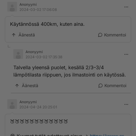
Anonyymi
2024-03-02 17:06:08
Käytännössä 400km, kuten aina.
Äänestä
Kommentoi
Anonyymi
2024-03-02 17:35:38
Talvella yleensä puolet, kesällä 2/3–3/4
lämpötilasta riippuen, jos ilmastointi on käytössä.
Äänestä
Kommentoi
Anonyymi
2024-04-24 20:25:01
🍑🍑🍑🍑🍑🍑🍑🍑🍑🍑🍑🍑