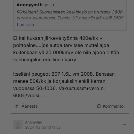
Anonyymi
kirjoitti:
Rikkaiden? Suomalaisten keskiansio on bruttona 3800
euroa kuukaudessa. Tuosta 1/3 pois niin jää vielä 2500
euroa näppiin tuhlausrahaa. Asumiseen tonni,
Lue lisää
sapuskaan 500 sitten voi viimeisellä touhutonnilla
tehdä mitä lystää, vaikka käyttää osan siitä autoiluun.
Ei kai kukaan järkevä työnnä 400e/kk +
polttoaine....jos autoa tarvitsee muttei ajoa
kuitenkaan yli 20 000km/v ole niin ajoon riittää
vanhempikin edullinen kärry.
Itselläni peugeot 207 1,6L vm 2008. Bensaan
menee 50€/kk ja korjauksiin ehkä kerran
vuodessa 50-100€. Vakuutukset+vero n.
600€/vuosi.....
Äänestä
Kommentoi
Anonyymi
2024-02-29 13:19:52