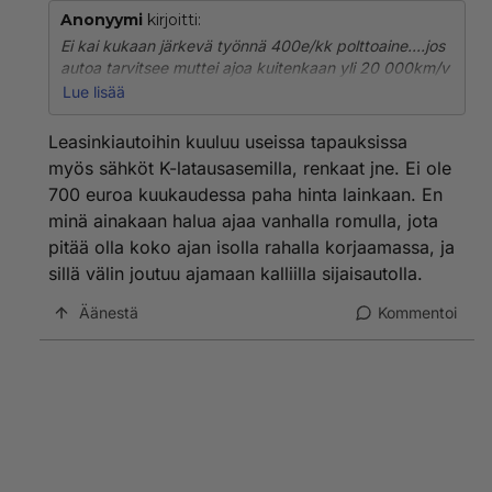
Anonyymi
kirjoitti:
Ei kai kukaan järkevä työnnä 400e/kk polttoaine....jos
autoa tarvitsee muttei ajoa kuitenkaan yli 20 000km/v
ole niin ajoon riittää vanhempikin edullinen kärry.
Lue lisää
Itselläni peugeot 207 1,6L vm 2008. Bensaan menee
Leasinkiautoihin kuuluu useissa tapauksissa
50€/kk ja korjauksiin ehkä kerran vuodessa 50-100€.
myös sähköt K-latausasemilla, renkaat jne. Ei ole
Vakuutukset vero n. 600€/vuosi.....
700 euroa kuukaudessa paha hinta lainkaan. En
minä ainakaan halua ajaa vanhalla romulla, jota
pitää olla koko ajan isolla rahalla korjaamassa, ja
sillä välin joutuu ajamaan kalliilla sijaisautolla.
Äänestä
Kommentoi