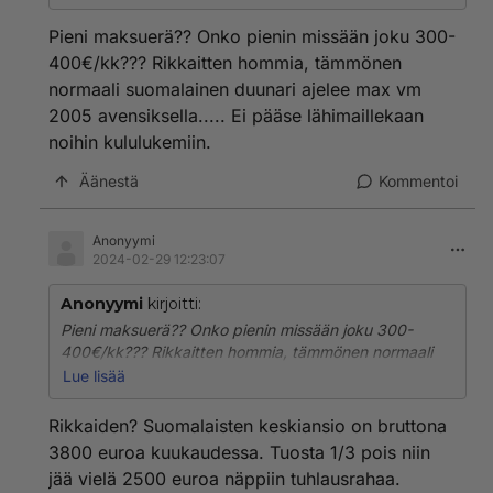
ajella huoletta koko ajan uudehkolla autolla.
Pieni maksuerä?? Onko pienin missään joku 300-
400€/kk??? Rikkaitten hommia, tämmönen
normaali suomalainen duunari ajelee max vm
2005 avensiksella..... Ei pääse lähimaillekaan
noihin kululukemiin.
Äänestä
Kommentoi
Anonyymi
2024-02-29 12:23:07
Anonyymi
kirjoitti:
Pieni maksuerä?? Onko pienin missään joku 300-
400€/kk??? Rikkaitten hommia, tämmönen normaali
suomalainen duunari ajelee max vm 2005
Lue lisää
avensiksella..... Ei pääse lähimaillekaan noihin
kululukemiin.
Rikkaiden? Suomalaisten keskiansio on bruttona
3800 euroa kuukaudessa. Tuosta 1/3 pois niin
jää vielä 2500 euroa näppiin tuhlausrahaa.