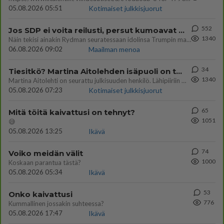
05.08.2026 05:51
Kotimaiset julkkisjuorut
552
Jos SDP ei voita reilusti, persut kumoavat demokratian Suomesta
1340
Näin tekisi ainakin Rydman seuratessaan idolinsa Trumpin mallia https://www.is.fi/politiikka/art-2000012187244.html
06.08.2026 09:02
Maailman menoa
34
Tiesitkö? Martina Aitolehden isäpuoli on tämä suosittu laulaja
1340
Martina Aitolehti on seurattu julkisuuden henkilö. Lähipiiriin mahtuu muitakin tunnettuja henkilöitä. Tiesitkö, että Ma
05.08.2026 07:23
Kotimaiset julkkisjuorut
65
Mitä töitä kaivattusi on tehnyt?
1051
😅
05.08.2026 13:25
Ikävä
74
Voiko meidän välit
1000
Koskaan parantua tästä?
05.08.2026 05:34
Ikävä
53
Onko kaivattusi
776
Kummallinen jossakin suhteessa?
05.08.2026 17:47
Ikävä