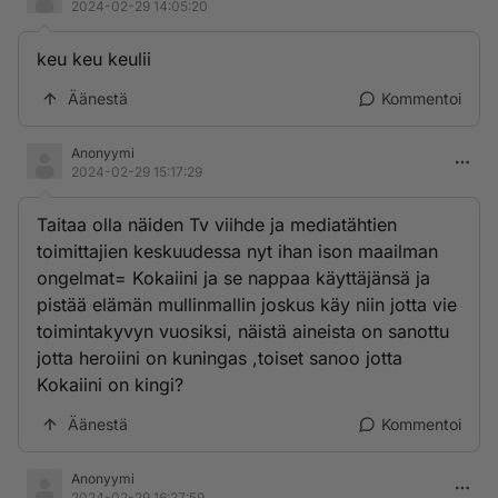
2024-02-29 14:05:20
keu keu keulii
Äänestä
Kommentoi
Anonyymi
2024-02-29 15:17:29
Taitaa olla näiden Tv viihde ja mediatähtien
toimittajien keskuudessa nyt ihan ison maailman
ongelmat= Kokaiini ja se nappaa käyttäjänsä ja
pistää elämän mullinmallin joskus käy niin jotta vie
toimintakyvyn vuosiksi, näistä aineista on sanottu
jotta heroiini on kuningas ,toiset sanoo jotta
Kokaiini on kingi?
Äänestä
Kommentoi
Anonyymi
2024-02-29 16:27:59