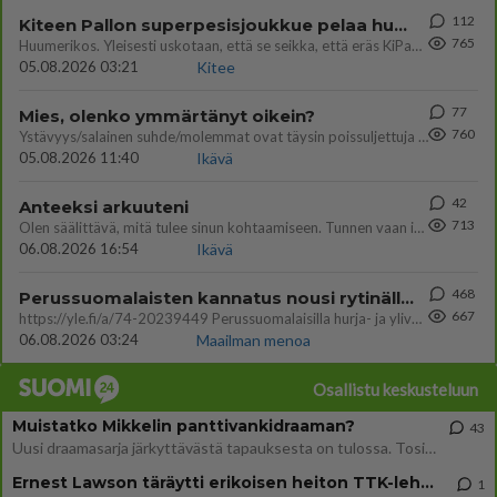
112
Kiteen Pallon superpesisjoukkue pelaa huumeiden vaikutuksen alaisena
765
Huumerikos. Yleisesti uskotaan, että se seikka, että eräs KiPan pelaaja kärähtää huumeista, on vain jäävuoren huippu. M
05.08.2026 03:21
Kitee
77
Mies, olenko ymmärtänyt oikein?
760
Ystävyys/salainen suhde/molemmat ovat täysin poissuljettuja asioita? Nainen
05.08.2026 11:40
Ikävä
42
Anteeksi arkuuteni
713
Olen säälittävä, mitä tulee sinun kohtaamiseen. Tunnen vaan itseni todella epävarmaksi sun kanssa. Jos minun olisi pitän
06.08.2026 16:54
Ikävä
468
Perussuomalaisten kannatus nousi rytinällä Ylen tänään julkaisemassa tuoreimmassa gallup-kyselyssä.
667
https://yle.fi/a/74-20239449 Perussuomalaisilla hurja- ja ylivoimaisesti suurin nousu tässä uudessa Ylen gallupissa. Kyl
06.08.2026 03:24
Maailman menoa
Osallistu keskusteluun
Muistatko Mikkelin panttivankidraaman?
43
Uusi draamasarja järkyttävästä tapauksesta on tulossa. Tositapahtumiin perustuva sarja ammentaa vuoden 1986 Mikkelin pan
Ernest Lawson täräytti erikoisen heiton TTK-lehdistötilaisuudessa: " Onko tässä tarkoituksena...?"
1