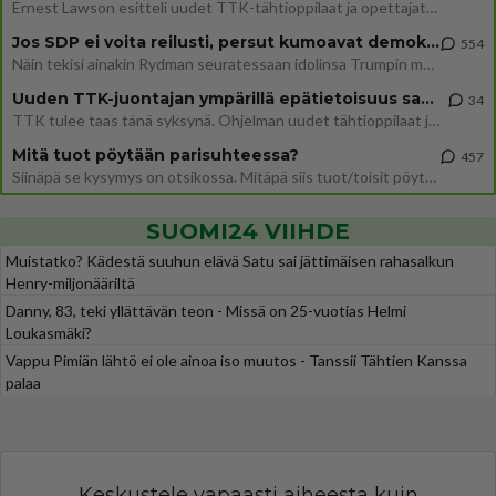
Ernest Lawson esitteli uudet TTK-tähtioppilaat ja opettajat torstaina 6.8. lehdistölle. Tulevalla kaudella on yksi hausk
Jos SDP ei voita reilusti, persut kumoavat demokratian Suomesta
554
Näin tekisi ainakin Rydman seuratessaan idolinsa Trumpin mallia https://www.is.fi/politiikka/art-2000012187244.html
Uuden TTK-juontajan ympärillä epätietoisuus sakenee - Nyt MTV hämmentää soppaa
34
TTK tulee taas tänä syksynä. Ohjelman uudet tähtioppilaat julkistetaan torstaina 6. elokuuta klo 14 alkavassa lehdistö
Mitä tuot pöytään parisuhteessa?
457
Siinäpä se kysymys on otsikossa. Mitäpä siis tuot/toisit pöytään parisuhteessa? Oletko mies vai nainen? Koetko sen mitä
SUOMI24 VIIHDE
Muistatko? Kädestä suuhun elävä Satu sai jättimäisen rahasalkun
Henry-miljonääriltä
Danny, 83, teki yllättävän teon - Missä on 25-vuotias Helmi
Loukasmäki?
Vappu Pimiän lähtö ei ole ainoa iso muutos - Tanssii Tähtien Kanssa
palaa
Keskustele vapaasti aiheesta kuin