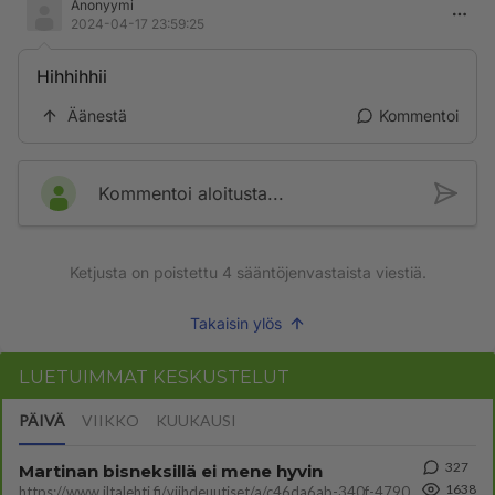
Anonyymi
2024-04-17 23:59:25
Hihhihhii
Äänestä
Kommentoi
Kommentoi aloitusta...
Ketjusta on poistettu
4
sääntöjenvastaista viestiä.
Takaisin ylös
LUETUIMMAT KESKUSTELUT
PÄIVÄ
VIIKKO
KUUKAUSI
327
Martinan bisneksillä ei mene hyvin
1638
https://www.iltalehti.fi/viihdeuutiset/a/c46da6ab-340f-4790-aaa7-0865eed2336 Yrityksen konkurssihakemus on tullut kärä