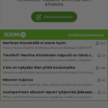
aiheesta
Aloita keskustelu
Osallistu keskusteluun
Martinan bisneksillä ei mene hyvin
327
https://www.iltalehti.fi/viihdeuutiset/a/c46da6ab-340f-4790-aaa7-0865eed2336 Yrityksen konkurssihakemus on tullut kärä
Tiesitkö? Martina Aitolehden isäpuoli on tämä suosittu laulaja
34
Martina Aitolehti on seurattu julkisuuden henkilö. Lähipiiriin mahtuu muitakin tunnettuja henkilöitä. Tiesitkö, että Ma
2 km on nykyään liian pitkä koulumatka
106
Hesarissa päivitellään lapset joutuu nyt kulkemaan 2 km kouluun jösses. Ruostefillarilla tuo matka menee vaikka miten äk
Miesten tuijotus
43
Mutta mies vain tuijottaa, siinä vaiheessa käännän itse pään pois. Mikä juttu? Yleensä jos joku tuijottaa tai katsoo, hä
Uusioperheen aikuiset lapset tyhjentää jääkaapin käydessään
51
Miten selvittäisitte seuraavan ongelman, meillä on uusioperhe, minulla teini-ikäiset lapset ja puolisolla aikuiset, jotk