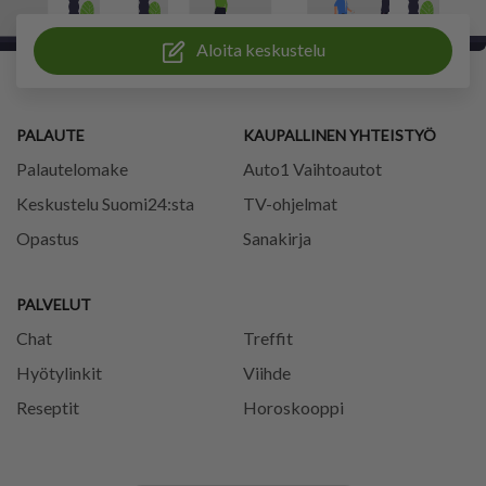
Aloita keskustelu
PALAUTE
KAUPALLINEN YHTEISTYÖ
Palautelomake
Auto1 Vaihtoautot
Keskustelu Suomi24:sta
TV-ohjelmat
Opastus
Sanakirja
PALVELUT
Chat
Treffit
Hyötylinkit
Viihde
Reseptit
Horoskooppi