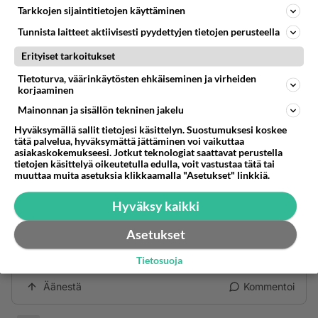
Tarkkojen sijaintitietojen käyttäminen
Anonyymi
Tunnista laitteet aktiivisesti pyydettyjen tietojen perusteella
2024-03-01 13:09:07
Erityiset tarkoitukset
Miksi joku listaa youtupe suoikkejaan tänne, ketä
Tietoturva, väärinkäytösten ehkäiseminen ja virheiden
kiinostaa?
korjaaminen
Mainonnan ja sisällön tekninen jakelu
Äänestä
Kommentoi
Hyväksymällä sallit tietojesi käsittelyn. Suostumuksesi koskee
tätä palvelua, hyväksymättä jättäminen voi vaikuttaa
Anonyymi
asiakaskokemukseesi. Jotkut teknologiat saattavat perustella
2024-03-01 13:16:38
tietojen käsittelyä oikeutetulla edulla, voit vastustaa tätä tai
muuttaa muita asetuksia klikkaamalla "Asetukset" linkkiä.
Three 6 Mafia - Doe Boy Fresh (Official Video) ft.
Hyväksy kaikki
Chamillionaire
Asetukset
https://www.youtube.com/watch?v=X93GyqpdM3
w
Tietosuoja
Äänestä
Kommentoi