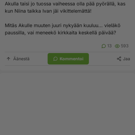
Akulla taisi jo tuossa vaiheessa olla pää pyörällä, kas
kun Niina taikka Ivan jäi vikittelemättä!
Mitäs Akulle muuten juuri nykyään kuuluu... vieläkö
paussilla, vai meneekö kirkkaita keskellä päivää?
13
593
Äänestä
Kommentoi
Jaa