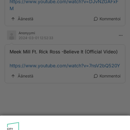
https://www.youtube.com/watch?v=DJvNZGAFxF
M
Äänestä
Kommentoi
Anonyymi
2024-03-01 12:52:33
Meek Mill Ft. Rick Ross -Believe It (Official Video)
https://www.youtube.com/watch?v=7nsV2bQ520Y
Äänestä
Kommentoi