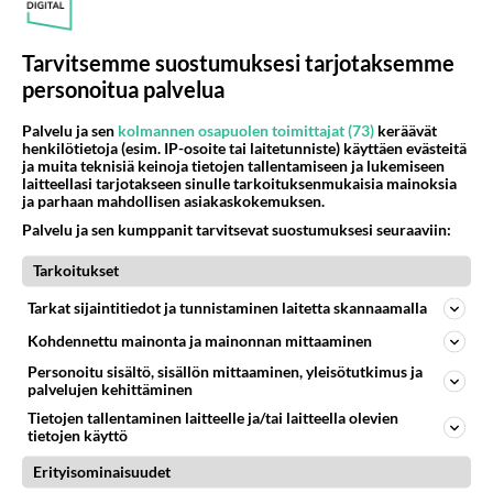
Tarvitsemme suostumuksesi tarjotaksemme
personoitua palvelua
Palvelu ja sen
kolmannen osapuolen toimittajat (73)
keräävät
henkilötietoja (esim. IP-osoite tai laitetunniste) käyttäen evästeitä
ja muita teknisiä keinoja tietojen tallentamiseen ja lukemiseen
laitteellasi tarjotakseen sinulle tarkoituksenmukaisia mainoksia
ja parhaan mahdollisen asiakaskokemuksen.
Palvelu ja sen kumppanit tarvitsevat suostumuksesi seuraaviin:
Tarkoitukset
Tarkat sijaintitiedot ja tunnistaminen laitetta skannaamalla
Kohdennettu mainonta ja mainonnan mittaaminen
Personoitu sisältö, sisällön mittaaminen, yleisötutkimus ja
palvelujen kehittäminen
Tietojen tallentaminen laitteelle ja/tai laitteella olevien
tietojen käyttö
Erityisominaisuudet