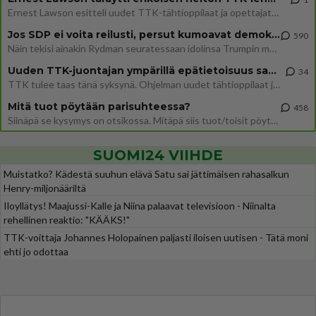
Ernest Lawson esitteli uudet TTK-tähtioppilaat ja opettajat torstaina 6.8. lehdistölle. Tulevalla kaudella on yksi hausk
Jos SDP ei voita reilusti, persut kumoavat demokratian Suomesta
590
Näin tekisi ainakin Rydman seuratessaan idolinsa Trumpin mallia https://www.is.fi/politiikka/art-2000012187244.html
Uuden TTK-juontajan ympärillä epätietoisuus sakenee - Nyt MTV hämmentää soppaa
34
TTK tulee taas tänä syksynä. Ohjelman uudet tähtioppilaat julkistetaan torstaina 6. elokuuta klo 14 alkavassa lehdistö
Mitä tuot pöytään parisuhteessa?
458
Siinäpä se kysymys on otsikossa. Mitäpä siis tuot/toisit pöytään parisuhteessa? Oletko mies vai nainen? Koetko sen mitä
SUOMI24 VIIHDE
Muistatko? Kädestä suuhun elävä Satu sai jättimäisen rahasalkun
Henry-miljonääriltä
Iloyllätys! Maajussi-Kalle ja Niina palaavat televisioon - Niinalta
rehellinen reaktio: "KÄÄKS!"
TTK-voittaja Johannes Holopainen paljasti iloisen uutisen - Tätä moni
ehti jo odottaa