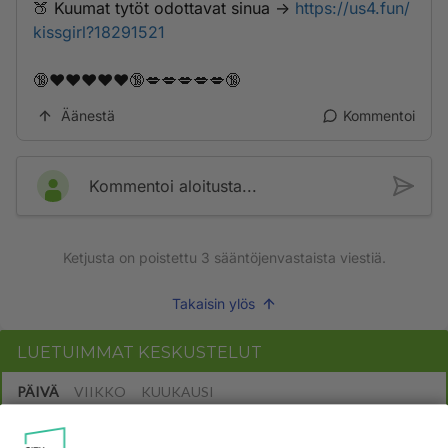
🍑 K­u­­u­m­­­a­­­t­­­ ­t­­­y­t­­­ö­­t­­­ ­­o­d­­o­­t­t­­a­v­­­­­a­t­­ ­s­­­i­­­n­­­u­a­­ ->
https://us4.fun/
kissgirl?18291521
🔞❤️❤️❤️❤️❤️🔞💋💋💋💋💋🔞
Äänestä
Kommentoi
Kommentoi aloitusta...
Ketjusta on poistettu
3
sääntöjenvastaista viestiä.
Takaisin ylös
LUETUIMMAT KESKUSTELUT
PÄIVÄ
VIIKKO
KUUKAUSI
590
Jos SDP ei voita reilusti, persut kumoavat demokratian Suomesta