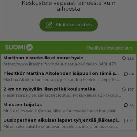
Keskustele vapaasti aiheesta kuin
aiheesta
Aloita keskustelu
Osallistu keskusteluun
Martinan bisneksillä ei mene hyvin
328
https://www.iltalehti.fi/viihdeuutiset/a/c46da6ab-340f-4790-aaa7-0865eed2336 Yrityksen konkurssihakemus on tullut kärä
Tiesitkö? Martina Aitolehden isäpuoli on tämä suosittu laulaja
34
Martina Aitolehti on seurattu julkisuuden henkilö. Lähipiiriin mahtuu muitakin tunnettuja henkilöitä. Tiesitkö, että Ma
2 km on nykyään liian pitkä koulumatka
107
Hesarissa päivitellään lapset joutuu nyt kulkemaan 2 km kouluun jösses. Ruostefillarilla tuo matka menee vaikka miten äk
Miesten tuijotus
44
Mutta mies vain tuijottaa, siinä vaiheessa käännän itse pään pois. Mikä juttu? Yleensä jos joku tuijottaa tai katsoo, hä
Uusioperheen aikuiset lapset tyhjentää jääkaapin käydessään
53
Miten selvittäisitte seuraavan ongelman, meillä on uusioperhe, minulla teini-ikäiset lapset ja puolisolla aikuiset, jotk