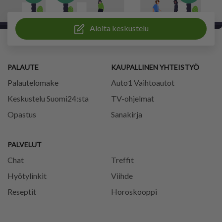
Aloita keskustelu
PALAUTE
KAUPALLINEN YHTEISTYÖ
Palautelomake
Auto1 Vaihtoautot
Keskustelu Suomi24:sta
TV-ohjelmat
Opastus
Sanakirja
PALVELUT
Chat
Treffit
Hyötylinkit
Viihde
Reseptit
Horoskooppi