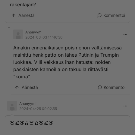
rakentajan?
Äänestä
Kommentoi
Anonyymi
2024-03-03 14:46:30
Ainakin ennenaikaisen poismenon välttämisessä
mainittu henkipatto on lähes Putinin ja Trumpin
luokkaa. Villi veikkaus ihan hatusta: noiden
paskiaisten kannoilla on takuulla riittävästi
”koiria”.
Äänestä
Kommentoi
Anonyymi
2024-04-25 09:02:55
🍑🍒🍑🍒🍑🍒🍑🍒🍑