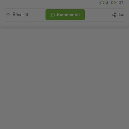
3
101
Äänestä
Kommentoi
Jaa