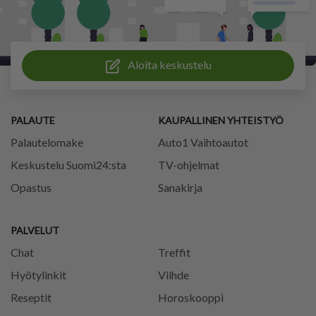
Aloita keskustelu
PALAUTE
KAUPALLINEN YHTEISTYÖ
Palautelomake
Auto1 Vaihtoautot
Keskustelu Suomi24:sta
TV-ohjelmat
Opastus
Sanakirja
PALVELUT
Chat
Treffit
Hyötylinkit
Viihde
Reseptit
Horoskooppi