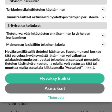
Erityisominaisuudet
Tarkkojen sijaintitietojen käyttäminen
Tunnista laitteet aktiivisesti pyydettyjen tietojen perusteella
Erityiset tarkoitukset
Tietoturva, väärinkäytösten ehkäiseminen ja virheiden
korjaaminen
Mainonnan ja sisällön tekninen jakelu
Hyväksymällä sallit tietojesi käsittelyn. Suostumuksesi koskee
Anonyymi
tätä palvelua, hyväksymättä jättäminen voi vaikuttaa
2024-02-29 16:16:22
asiakaskokemukseesi. Jotkut teknologiat saattavat perustella
tietojen käsittelyä oikeutetulla edulla, voit vastustaa tätä tai
Aloittajakin aivan tahallaan vääristelee kun tuo
muuttaa muita asetuksia klikkaamalla "Asetukset" linkkiä.
Sanna on kuin piikki lihassa, myös Iltalehden
Hyväksy kaikki
päätoimittajalle henkilö Sanna Marin on todellinen
ärsytysmekanismi. Vaan eihän lehti myisi eikä saisi
Asetukset
klikkauksia ellei kautta aikojen suosituimmasta
suomalaisesta henkilöstä kirjoittaisi vaikka
Tietosuoja
vääristäen.