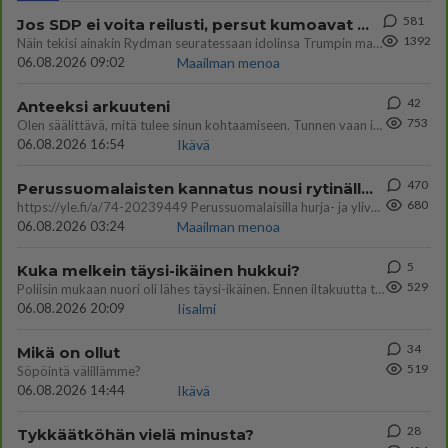
581
Jos SDP ei voita reilusti, persut kumoavat demokratian Suomesta
1392
Näin tekisi ainakin Rydman seuratessaan idolinsa Trumpin mallia https://www.is.fi/politiikka/art-2000012187244.html
06.08.2026 09:02
Maailman menoa
42
Anteeksi arkuuteni
753
Olen säälittävä, mitä tulee sinun kohtaamiseen. Tunnen vaan itseni todella epävarmaksi sun kanssa. Jos minun olisi pitän
06.08.2026 16:54
Ikävä
470
Perussuomalaisten kannatus nousi rytinällä Ylen tänään julkaisemassa tuoreimmassa gallup-kyselyssä.
680
https://yle.fi/a/74-20239449 Perussuomalaisilla hurja- ja ylivoimaisesti suurin nousu tässä uudessa Ylen gallupissa. Kyl
06.08.2026 03:24
Maailman menoa
5
Kuka melkein täysi-ikäinen hukkui?
529
Poliisin mukaan nuori oli lähes täysi-ikäinen. Ennen iltakuutta tulleen ilmoituksen mukaan ihminen oli joutunut mahdoll
06.08.2026 20:09
Iisalmi
34
Mikä on ollut
519
Söpöintä välillämme?
06.08.2026 14:44
Ikävä
28
Tykkäätköhän vielä minusta?