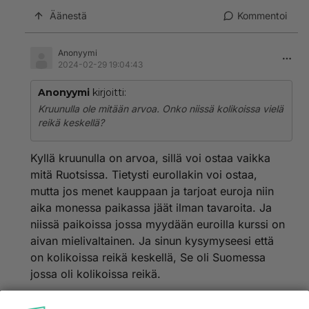
Äänestä
Kommentoi
Anonyymi
2024-02-29 19:04:43
Anonyymi
kirjoitti:
Kruunulla ole mitään arvoa. Onko niissä kolikoissa vielä
reikä keskellä?
Kyllä kruunulla on arvoa, sillä voi ostaa vaikka
mitä Ruotsissa. Tietysti eurollakin voi ostaa,
mutta jos menet kauppaan ja tarjoat euroja niin
aika monessa paikassa jäät ilman tavaroita. Ja
niissä paikoissa jossa myydään euroilla kurssi on
aivan mielivaltainen. Ja sinun kysymyseesi että
on kolikoissa reikä keskellä, Se oli Suomessa
jossa oli kolikoissa reikä.
Äänestä
Kommentoi