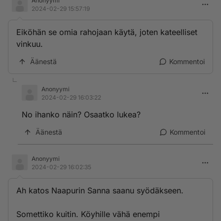
Anonyymi
2024-02-29 15:57:19
Eiköhän se omia rahojaan käytä, joten kateelliset
vinkuu.
Äänestä
Kommentoi
Anonyymi
2024-02-29 16:03:22
No ihanko näin? Osaatko lukea?
Äänestä
Kommentoi
Anonyymi
2024-02-29 16:02:35
Ah katos Naapurin Sanna saanu syödäkseen.
Somettiko kuitin. Köyhille vähä enempi