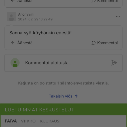
Äänestä
Kommentoi
Anonyymi
2024-02-29 18:29:49
Sanna syö köyhänkin edestä!
Äänestä
Kommentoi
Kommentoi aloitusta...
Ketjusta on poistettu
1
sääntöjenvastaista viestiä.
Takaisin ylös
LUETUIMMAT KESKUSTELUT
PÄIVÄ
VIIKKO
KUUKAUSI