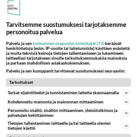
Tarvitsemme suostumuksesi tarjotaksemme
personoitua palvelua
Palvelu ja sen
kolmannen osapuolen toimittajat (73)
keräävät
henkilötietoja (esim. IP-osoite tai laitetunniste) käyttäen evästeitä
ja muita teknisiä keinoja tietojen tallentamiseen ja lukemiseen
laitteellasi tarjotakseen sinulle tarkoituksenmukaisia mainoksia
ja parhaan mahdollisen asiakaskokemuksen.
Palvelu ja sen kumppanit tarvitsevat suostumuksesi seuraaviin:
Tarkoitukset
Tarkat sijaintitiedot ja tunnistaminen laitetta skannaamalla
Kohdennettu mainonta ja mainonnan mittaaminen
Personoitu sisältö, sisällön mittaaminen, yleisötutkimus ja
palvelujen kehittäminen
Tietojen tallentaminen laitteelle ja/tai laitteella olevien
tietojen käyttö