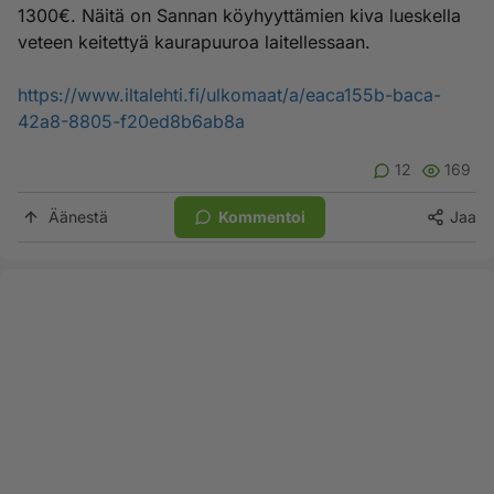
1300€. Näitä on Sannan köyhyyttämien kiva lueskella
veteen keitettyä kaurapuuroa laitellessaan.
https://www.iltalehti.fi/ulkomaat/a/eaca155b-baca-
42a8-8805-f20ed8b6ab8a
12
169
Äänestä
Kommentoi
Jaa