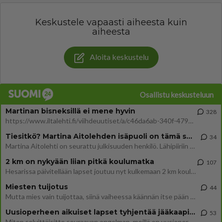
Keskustele vapaasti aiheesta kuin
aiheesta
Aloita keskustelu
Osallistu keskusteluun
Martinan bisneksillä ei mene hyvin
328
https://www.iltalehti.fi/viihdeuutiset/a/c46da6ab-340f-4790-aaa7-0865eed2336 Yrityksen konkurssihakemus on tullut kärä
Tiesitkö? Martina Aitolehden isäpuoli on tämä suosittu laulaja
34
Martina Aitolehti on seurattu julkisuuden henkilö. Lähipiiriin mahtuu muitakin tunnettuja henkilöitä. Tiesitkö, että Ma
2 km on nykyään liian pitkä koulumatka
107
Hesarissa päivitellään lapset joutuu nyt kulkemaan 2 km kouluun jösses. Ruostefillarilla tuo matka menee vaikka miten äk
Miesten tuijotus
44
Mutta mies vain tuijottaa, siinä vaiheessa käännän itse pään pois. Mikä juttu? Yleensä jos joku tuijottaa tai katsoo, hä
Uusioperheen aikuiset lapset tyhjentää jääkaapin käydessään
53
Miten selvittäisitte seuraavan ongelman, meillä on uusioperhe, minulla teini-ikäiset lapset ja puolisolla aikuiset, jotk