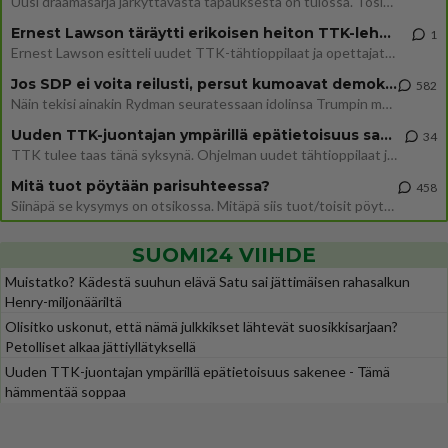
Uusi draamasarja järkyttävästä tapauksesta on tulossa. Tositapahtumiin perustuva sarja ammentaa vuoden 1986 Mikkelin pan
Ernest Lawson täräytti erikoisen heiton TTK-lehdistötilaisuudessa: " Onko tässä tarkoituksena...?"
1
Ernest Lawson esitteli uudet TTK-tähtioppilaat ja opettajat torstaina 6.8. lehdistölle. Tulevalla kaudella on yksi hausk
Jos SDP ei voita reilusti, persut kumoavat demokratian Suomesta
582
Näin tekisi ainakin Rydman seuratessaan idolinsa Trumpin mallia https://www.is.fi/politiikka/art-2000012187244.html
Uuden TTK-juontajan ympärillä epätietoisuus sakenee - Nyt MTV hämmentää soppaa
34
TTK tulee taas tänä syksynä. Ohjelman uudet tähtioppilaat julkistetaan torstaina 6. elokuuta klo 14 alkavassa lehdistö
Mitä tuot pöytään parisuhteessa?
458
Siinäpä se kysymys on otsikossa. Mitäpä siis tuot/toisit pöytään parisuhteessa? Oletko mies vai nainen? Koetko sen mitä
SUOMI24 VIIHDE
Muistatko? Kädestä suuhun elävä Satu sai jättimäisen rahasalkun
Henry-miljonääriltä
Olisitko uskonut, että nämä julkkikset lähtevät suosikkisarjaan?
Petolliset alkaa jättiyllätyksellä
Uuden TTK-juontajan ympärillä epätietoisuus sakenee - Tämä
hämmentää soppaa