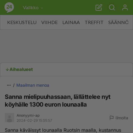
Valikko
KESKUSTELU
VIIHDE
LAINAA
TREFFIT
SÄÄNNÖT
Aihealueet
Maailman menoa
Sanna mielipuuhassaan, lällättelee nyt
köyhälle 1300 euron lounaalla
Anonyymi-ap
Ilmoita
2024-02-29 15:55:57
Sanna käväissyt lounaalla Ruotsin maalla, kustannus