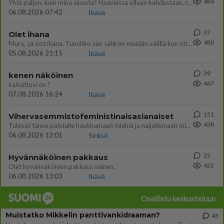
484
Yhtä paljon, kuin minä sinusta? Haaveissa ollaan kahdestaan, rauhassa ja lähennytään fyysisesti ja tutustutaan syvemmin
06.08.2026 07:42
Ikävä
37
Olet ihana
480
Muru, sä oot ihana. Tunsitko sen sähkön meidän välillä kun oltiin ihan låhekkäin? 👩‍❤️‍👩❤️😼😘
05.08.2026 21:15
Ikävä
39
kenen näköinen
467
kaivattusi on ?
07.08.2026 16:24
Ikävä
151
Vihervasemmistofeministinaisasianaiset
438
Tulevat tänne palstalle haukkumaan miehiä ja naljailemaan miehelle, kehuvat olevansa heitä parempia. Itse asuvat MIEHE
06.08.2026 12:01
Sinkut
22
Hyvännäköinen pakkaus
422
Olet hyvännäköinen pakkaus nainen.
06.08.2026 13:03
Ikävä
Osallistu keskusteluun
Muistatko Mikkelin panttivankidraaman?
45