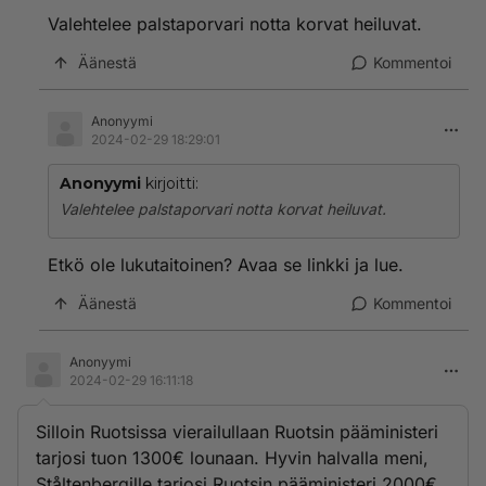
Valehtelee palstaporvari notta korvat heiluvat.
Äänestä
Kommentoi
Anonyymi
2024-02-29 18:29:01
Anonyymi
kirjoitti:
Valehtelee palstaporvari notta korvat heiluvat.
Etkö ole lukutaitoinen? Avaa se linkki ja lue.
Äänestä
Kommentoi
Anonyymi
2024-02-29 16:11:18
Silloin Ruotsissa vierailullaan Ruotsin pääministeri
tarjosi tuon 1300€ lounaan. Hyvin halvalla meni,
Ståltenbergille tarjosi Ruotsin pääministeri 2000€