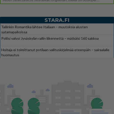
STARA.FI
Tallinkin Romantika lähtee Italiaan – muutoksia alusten
satamapaikoissa
Poliisi valvoi Jyväskylän rallin liikennettä – mätkäisi 160 sakkoa
Hoitaja ei toimittanut potilaan valituskirjelmää eteenpäin – sairaalalle
huomautus