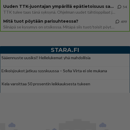
Uuden TTK-juontajan ympärillä epätietoisuus sakenee - Nyt MTV hämmentää soppaa
54
TTK tulee taas tänä syksynä. Ohjelman uudet tähtioppilaat julkistetaan torstaina 6. elokuuta klo 14 alkavassa lehdistö
Mitä tuot pöytään parisuhteessa?
499
Siinäpä se kysymys on otsikossa. Mitäpä siis tuot/toisit pöytään parisuhteessa? Oletko mies vai nainen? Koetko sen mitä
STARA.FI
Sääennuste uusiksi! Hellelukemat yhä mahdollisia
Erikoisjoukot jatkuu syyskuussa – Sofia Virta ei ole mukana
Kela varoittaa 50 prosentin leikkauksesta tukeen