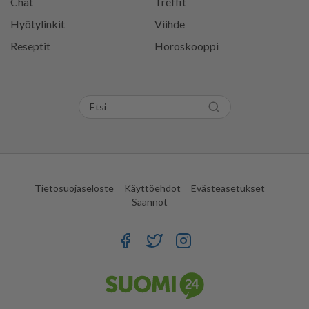
Chat
Treffit
Hyötylinkit
Viihde
Reseptit
Horoskooppi
Tietosuojaseloste
Käyttöehdot
Evästeasetukset
Säännöt