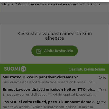
Yllätyitkö? Vappu Pimiä ei kärvistele kesken kuuminta TTK-kohua
Keskustele vapaasti aiheesta kuin
aiheesta
Aloita keskustelu
Osallistu keskusteluun
Muistatko Mikkelin panttivankidraaman?
92
Uusi draamasarja järkyttävästä tapauksesta on tulossa. Tositapahtumiin perustuva sarja ammentaa vuoden 1986 Mikkelin pan
Ernest Lawson täräytti erikoisen heiton TTK-lehdistötilaisuudessa: " Onko tässä tarkoituksena...?"
14
Ernest Lawson esitteli uudet TTK-tähtioppilaat ja opettajat torstaina 6.8. lehdistölle. Tulevalla kaudella on yksi hausk
Jos SDP ei voita reilusti, persut kumoavat demokratian Suomesta
701
Näin tekisi ainakin Rydman seuratessaan idolinsa Trumpin mallia https://www.is.fi/politiikka/art-2000012187244.html