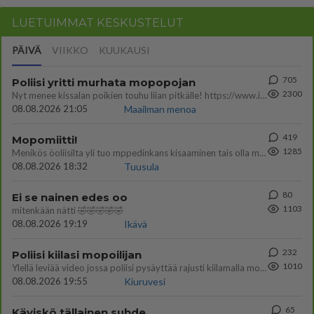
LUETUIMMAT KESKUSTELUT
PÄIVÄ
VIIKKO
KUUKAUSI
705
Poliisi yritti murhata mopopojan
2300
Nyt menee kissalan poikien touhu liian pitkälle! https://www.is.fi/kotimaa/art-2000012193221.html Karu video mopomiiti
08.08.2026 21:05
Maailman menoa
419
Mopomiitti!
1285
Menikös öoliisilta yli tuo mppedinkans kisaaminen tais olla melkoinen riski vahigoittaa tarpeettomasti jopa kuolla tuoss
08.08.2026 18:32
Tuusula
80
Ei se nainen edes oo
1103
mitenkään nätti 🤣🤣🤣🤣🤣
08.08.2026 19:19
Ikävä
232
Poliisi kiilasi mopoilijan
1010
Ylellä leviää video jossa poliisi pysäyttää rajusti kiilamalla mopo pojan. Toivottavasti poliisi ottaa tuosta mallia myö
08.08.2026 19:55
Kiuruvesi
65
Käviskö tällainen suhde