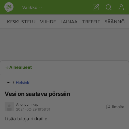
Valikko
KESKUSTELU
VIIHDE
LAINAA
TREFFIT
SÄÄNNÖT
Aihealueet
Helsinki
Vesi on saatava pörssiin
Anonyymi-ap
Ilmoita
2024-02-29 16:58:31
Lisää tuloja rikkaille