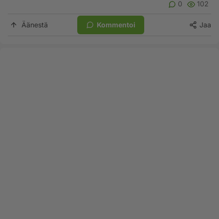
0
102
Äänestä
Kommentoi
Jaa