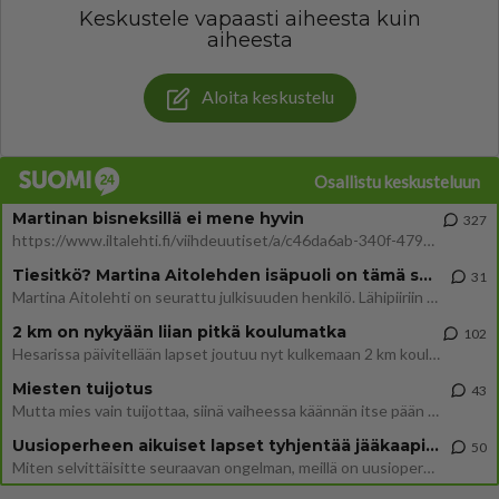
Keskustele vapaasti aiheesta kuin
aiheesta
Aloita keskustelu
Osallistu keskusteluun
Martinan bisneksillä ei mene hyvin
327
https://www.iltalehti.fi/viihdeuutiset/a/c46da6ab-340f-4790-aaa7-0865eed2336 Yrityksen konkurssihakemus on tullut kärä
Tiesitkö? Martina Aitolehden isäpuoli on tämä suosittu laulaja
31
Martina Aitolehti on seurattu julkisuuden henkilö. Lähipiiriin mahtuu muitakin tunnettuja henkilöitä. Tiesitkö, että Ma
2 km on nykyään liian pitkä koulumatka
102
Hesarissa päivitellään lapset joutuu nyt kulkemaan 2 km kouluun jösses. Ruostefillarilla tuo matka menee vaikka miten äk
Miesten tuijotus
43
Mutta mies vain tuijottaa, siinä vaiheessa käännän itse pään pois. Mikä juttu? Yleensä jos joku tuijottaa tai katsoo, hä
Uusioperheen aikuiset lapset tyhjentää jääkaapin käydessään
50
Miten selvittäisitte seuraavan ongelman, meillä on uusioperhe, minulla teini-ikäiset lapset ja puolisolla aikuiset, jotk