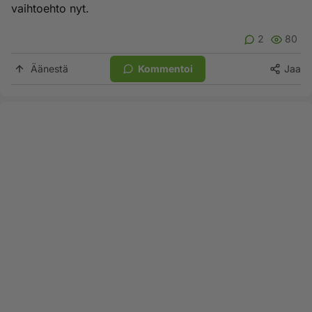
vaihtoehto nyt.
2
80
Äänestä
Kommentoi
Jaa