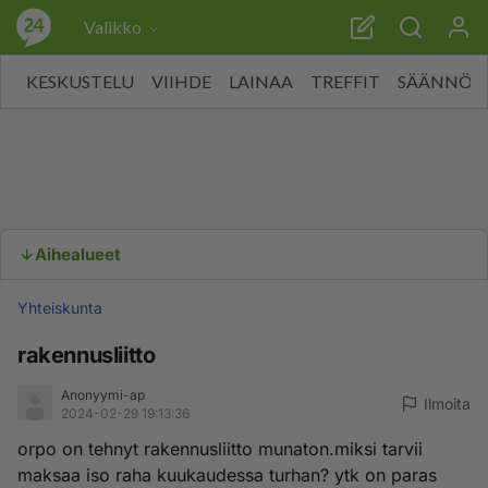
Valikko
KESKUSTELU
VIIHDE
LAINAA
TREFFIT
SÄÄNNÖT
Aihealueet
Yhteiskunta
rakennusliitto
Anonyymi-ap
Ilmoita
2024-02-29 19:13:36
orpo on tehnyt rakennusliitto munaton.miksi tarvii
maksaa iso raha kuukaudessa turhan? ytk on paras