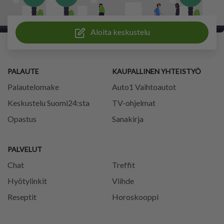
Aloita keskustelu
PALAUTE
KAUPALLINEN YHTEISTYÖ
Palautelomake
Auto1 Vaihtoautot
Keskustelu Suomi24:sta
TV-ohjelmat
Opastus
Sanakirja
PALVELUT
Chat
Treffit
Hyötylinkit
Viihde
Reseptit
Horoskooppi