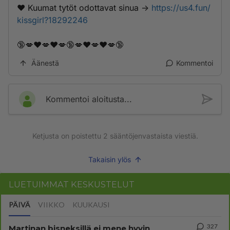
❤️ K­­­u­u­­­m­­a­t­­­ ­t­y­t­ö­t­ ­o­d­­o­­t­­­t­a­­­v­­­­­a­­t­­­ ­­s­i­­n­­u­­­a­ ->
https://us4.fun/
kissgirl?18292246
🔞💋❤️💋❤️💋🔞💋❤️💋❤️💋🔞
Äänestä
Kommentoi
Kommentoi aloitusta...
Ketjusta on poistettu
2
sääntöjenvastaista viestiä.
Takaisin ylös
LUETUIMMAT KESKUSTELUT
PÄIVÄ
VIIKKO
KUUKAUSI
327
Martinan bisneksillä ei mene hyvin