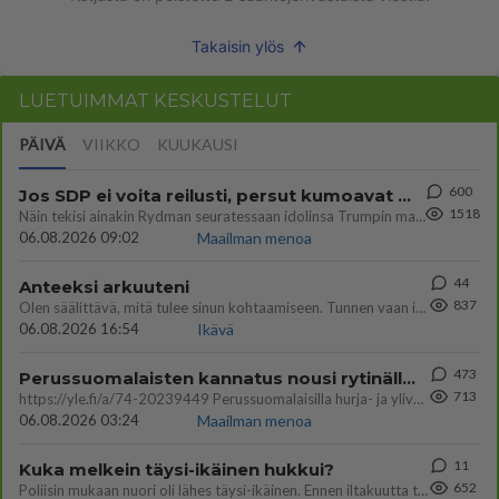
Takaisin ylös
LUETUIMMAT KESKUSTELUT
PÄIVÄ
VIIKKO
KUUKAUSI
600
Jos SDP ei voita reilusti, persut kumoavat demokratian Suomesta
1518
Näin tekisi ainakin Rydman seuratessaan idolinsa Trumpin mallia https://www.is.fi/politiikka/art-2000012187244.html
06.08.2026 09:02
Maailman menoa
44
Anteeksi arkuuteni
837
Olen säälittävä, mitä tulee sinun kohtaamiseen. Tunnen vaan itseni todella epävarmaksi sun kanssa. Jos minun olisi pitän
06.08.2026 16:54
Ikävä
473
Perussuomalaisten kannatus nousi rytinällä Ylen tänään julkaisemassa tuoreimmassa gallup-kyselyssä.
713
https://yle.fi/a/74-20239449 Perussuomalaisilla hurja- ja ylivoimaisesti suurin nousu tässä uudessa Ylen gallupissa. Kyl
06.08.2026 03:24
Maailman menoa
11
Kuka melkein täysi-ikäinen hukkui?
652
Poliisin mukaan nuori oli lähes täysi-ikäinen. Ennen iltakuutta tulleen ilmoituksen mukaan ihminen oli joutunut mahdoll