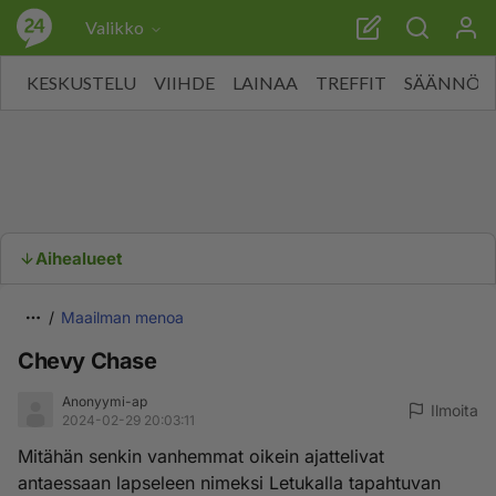
Valikko
KESKUSTELU
VIIHDE
LAINAA
TREFFIT
SÄÄNNÖT
Aihealueet
Maailman menoa
Chevy Chase
Anonyymi-ap
Ilmoita
2024-02-29 20:03:11
Mitähän senkin vanhemmat oikein ajattelivat
antaessaan lapseleen nimeksi Letukalla tapahtuvan