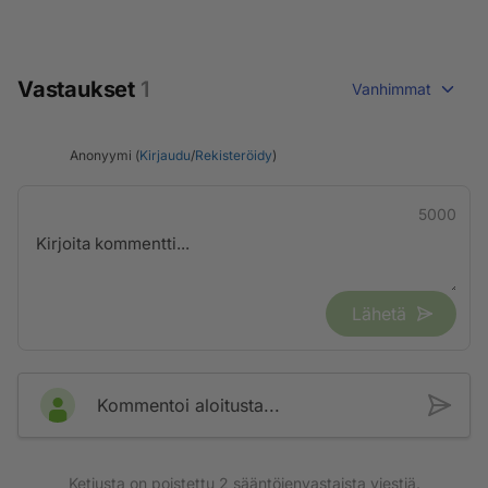
Vastaukset
1
Vanhimmat
Anonyymi (
Kirjaudu
/
Rekisteröidy
)
5000
Lähetä
Kommentoi aloitusta...
Ketjusta on poistettu
2
sääntöjenvastaista viestiä.