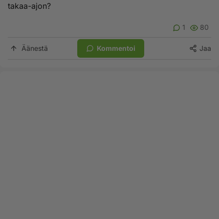
takaa-ajon?
1
80
Äänestä
Kommentoi
Jaa