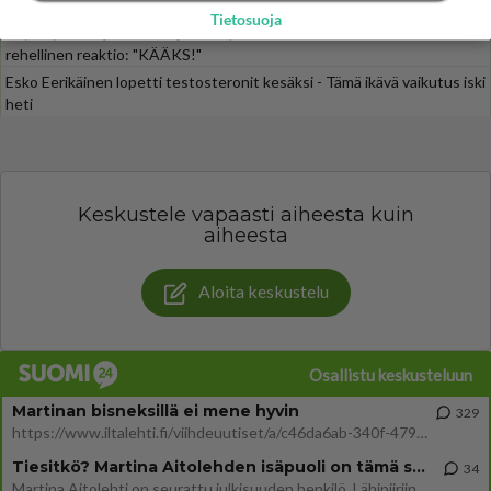
Henry-miljonääriltä
Tietosuoja
Iloyllätys! Maajussi-Kalle ja Niina palaavat televisioon - Niinalta
rehellinen reaktio: "KÄÄKS!"
Esko Eerikäinen lopetti testosteronit kesäksi - Tämä ikävä vaikutus iski
heti
Keskustele vapaasti aiheesta kuin
aiheesta
Aloita keskustelu
Osallistu keskusteluun
Martinan bisneksillä ei mene hyvin
329
https://www.iltalehti.fi/viihdeuutiset/a/c46da6ab-340f-4790-aaa7-0865eed2336 Yrityksen konkurssihakemus on tullut kärä
Tiesitkö? Martina Aitolehden isäpuoli on tämä suosittu laulaja
34
Martina Aitolehti on seurattu julkisuuden henkilö. Lähipiiriin mahtuu muitakin tunnettuja henkilöitä. Tiesitkö, että Ma