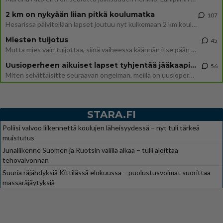
2 km on nykyään liian pitkä koulumatka
107
Hesarissa päivitellään lapset joutuu nyt kulkemaan 2 km kouluun jösses. Ruostefillarilla tuo matka menee vaikka miten äk
Miesten tuijotus
45
Mutta mies vain tuijottaa, siinä vaiheessa käännän itse pään pois. Mikä juttu? Yleensä jos joku tuijottaa tai katsoo, hä
Uusioperheen aikuiset lapset tyhjentää jääkaapin käydessään
56
Miten selvittäisitte seuraavan ongelman, meillä on uusioperhe, minulla teini-ikäiset lapset ja puolisolla aikuiset, jotk
STARA.FI
Poliisi valvoo liikennettä koulujen läheisyydessä – nyt tuli tärkeä
muistutus
Junaliikenne Suomen ja Ruotsin välillä alkaa – tulli aloittaa
tehovalvonnan
Suuria räjähdyksiä Kittilässä elokuussa – puolustusvoimat suorittaa
massaräjäytyksiä