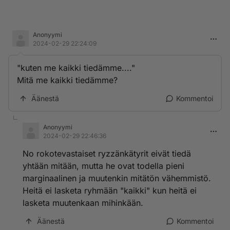
Anonyymi
2024-02-29 22:24:09
"kuten me kaikki tiedämme...."
Mitä me kaikki tiedämme?
Äänestä
Kommentoi
Anonyymi
2024-02-29 22:46:36
No rokotevastaiset ryzzänkätyrit eivät tiedä
yhtään mitään, mutta he ovat todella pieni
marginaalinen ja muutenkin mitätön vähemmistö.
Heitä ei lasketa ryhmään "kaikki" kun heitä ei
lasketa muutenkaan mihinkään.
Äänestä
Kommentoi