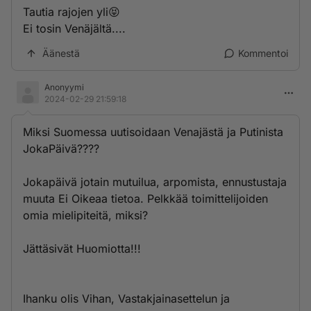
Tautia rajojen yli😝
Ei tosin Venäjältä....
Äänestä
Kommentoi
Anonyymi
2024-02-29 21:59:18
Miksi Suomessa uutisoidaan Venajästä ja Putinista
JokaPäivä????
Jokapäivä jotain mutuilua, arpomista, ennustustaja
muuta Ei Oikeaa tietoa. Pelkkää toimittelijoiden
omia mielipiteitä, miksi?
Jättäsivät Huomiotta!!!
Ihanku olis Vihan, Vastakjainasettelun ja