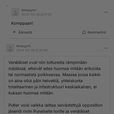
Anonyymi
2024-02-29 22:11:52
Komppaan!
Äänestä
Kommentoi
Anonyymi
2024-02-29 21:30:09
Venäläiset ovat niin tottuneita rämpimään
mädässä, etteivät edes huomaa mitään erikoista
tai normaalista poikkeavaa. Maassa jossa kaikki
on aina ollut päin helvettiä, yhteiskunta
totalitaarinen ja infastruktuuri keskiaikainen, ei
kukaan huomaa mitään.
Putler voisi vaikka laittaa seivästettyjä opposition
jäseniä riviin Punaiselle torille ja venäläiset