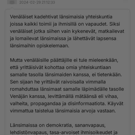
2024-02-29 21:12:33
Venäläiset kadehtivat länsimaisia yhteiskuntia
joissa kaikki toimii ja ihmisillä on vapaudet. Siksi
venäläiset jotka siihen vain kykenevät, matkailevat
ja lomailevat länsimaissa ja lähettävät lapsensa
länsimaihin opiskelemaan.
Mutta venäläisille päättäjille ei tule mieleenkään,
että yrittäisivät kohottaa omia yhteiskuntiaan
samalle tasolla länsimaiden kanssa, ei tietenkään.
Sen sijaan he yrittävät raivoisalla vimmalla
romahduttaa länsimaat samalle läpimädälle tasolle
Venäjän kanssa, levittämällä mätäänsä eli vihaa,
valheita, propagandaa ja disinformaatiota. Käyvät
vimmattua taistelua länsimaisia arvoja vastaan.
Länsimaissa on demokratia, sananvapaus,
lehdistönvapaus, tasa-arvoiset ihmisoikeudet ja