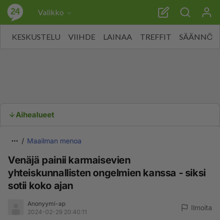
Valikko
KESKUSTELU
VIIHDE
LAINAA
TREFFIT
SÄÄNNÖT
Aihealueet
Maailman menoa
Venäjä painii karmaisevien
yhteiskunnallisten ongelmien kanssa - siksi
sotii koko ajan
Anonyymi-ap
Ilmoita
2024-02-29 20:40:11