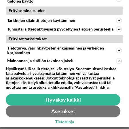
tietojen käyttö
sotaakin. Tai viehän se sota varallisuutemme
Ukrainaan, niin tavallaan sodassa mukana ollaan!
Erityisominaisuudet
Tarkkojen sijaintitietojen käyttäminen
Vaikka kuinka käyttäisit me-muotoa
Tunnista laitteet aktiivisesti pyydettyjen tietojen perusteella
propagandassasi ("varallisuutemme, mukana
ollaan"), niin kukaan ei sinua poloista tiltua luule
Erityiset tarkoitukset
suomalaiseksi.
Tietoturva, väärinkäytösten ehkäiseminen ja virheiden
korjaaminen
Äänestä
Kommentoi
Mainonnan ja sisällön tekninen jakelu
Hyväksymällä sallit tietojesi käsittelyn. Suostumuksesi koskee
tätä palvelua, hyväksymättä jättäminen voi vaikuttaa
asiakaskokemukseesi. Jotkut teknologiat saattavat perustella
tietojen käsittelyä oikeutetulla edulla, voit vastustaa tätä tai
muuttaa muita asetuksia klikkaamalla "Asetukset" linkkiä.
Hyväksy kaikki
Asetukset
Tietosuoja