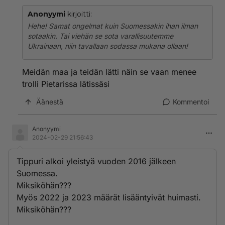
Anonyymi
kirjoitti:
Hehe! Samat ongelmat kuin Suomessakin ihan ilman
sotaakin. Tai viehän se sota varallisuutemme
Ukrainaan, niin tavallaan sodassa mukana ollaan!
Meidän maa ja teidän lätti näin se vaan menee
trolli Pietarissa lätissäsi
Äänestä
Kommentoi
Anonyymi
2024-02-29 21:56:43
Tippuri alkoi yleistyä vuoden 2016 jälkeen
Suomessa.
Miksiköhän???
Myös 2022 ja 2023 määrät lisääntyivät huimasti.
Miksiköhän???