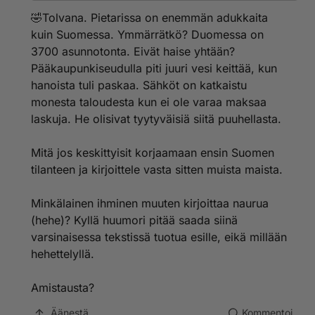
eläänoin...puuhellat ulkona jottavoivat tehdä
🤣Tolvana. Pietarissa on enemmän adukkaita
ruokaa...venäläinen hehe hehe haisee ku eivät
kuin Suomessa. Ymmärrätkö? Duomessa on
peseydy...venäläinen koko samaa ympäri venäjää ja
3700 asunnotonta. Eivät haise yhtään?
haisee..haisee ku venäläinen.. faktaa nääs
Pääkaupunkiseudulla piti juuri vesi keittää, kun
hanoista tuli paskaa. Sähköt on katkaistu
monesta taloudesta kun ei ole varaa maksaa
laskuja. He olisivat tyytyväisiä siitä puuhellasta.
Mitä jos keskittyisit korjaamaan ensin Suomen
tilanteen ja kirjoittele vasta sitten muista maista.
Minkälainen ihminen muuten kirjoittaa naurua
(hehe)? Kyllä huumori pitää saada siinä
varsinaisessa tekstissä tuotua esille, eikä millään
hehettelyllä.
Amistausta?
Äänestä
Kommentoi