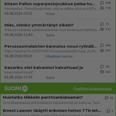
108
Kiteen Pallon superpesisjoukkue pelaa huumeiden vaikutuksen alaisena
718
Huumerikos. Yleisesti uskotaan, että se seikka, että eräs KiPan pelaaja kärähtää huumeista, on vain jäävuoren huippu. M
05.08.2026 03:21
Kitee
75
Mies, olenko ymmärtänyt oikein?
712
Ystävyys/salainen suhde/molemmat ovat täysin poissuljettuja asioita? Nainen
05.08.2026 11:40
Ikävä
468
Perussuomalaisten kannatus nousi rytinällä Ylen tänään julkaisemassa tuoreimmassa gallup-kyselyssä.
647
https://yle.fi/a/74-20239449 Perussuomalaisilla hurja- ja ylivoimaisesti suurin nousu tässä uudessa Ylen gallupissa. Kyl
06.08.2026 03:24
Maailman menoa
38
Kauanko olet kaivannut kaivattuasi ja
622
koska hänet löysit?
05.08.2026 17:19
Ikävä
Osallistu keskusteluun
Muistatko Mikkelin panttivankidraaman?
18
Uusi draamasarja järkyttävästä tapauksesta on tulossa. Tositapahtumiin perustuva sarja ammentaa vuoden 1986 Mikkelin pan
Ernest Lawson täräytti erikoisen heiton TTK-lehdistötilaisuudessa: " Onko tässä tarkoituksena...?"
1
Ernest Lawson esitteli uudet TTK-tähtioppilaat ja opettajat torstaina 6.8. lehdistölle. Tulevalla kaudella on yksi hausk