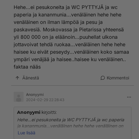
Hehe...ei pesukoneita ja WC PYTTYJÄ ja wc
paperia ja kananmunia...venäläinen hehe hehe
venäläinen on ilman lämpöä ja pesu ja
paskavesiä. Moskovassa ja Pietarissa yhteensä
yli 800 000 on ja eläänoin...puuhellat ulkona
jottavoivat tehdä ruokaa...venäläinen hehe hehe
haisee ku eivät peseydy...venäläinen koko samaa
ympäri venäjää ja haisee..haisee ku venäläinen..
faktaa nääs
Äänestä
Kommentoi
Anonyymi
2024-02-29 22:28:43
Anonyymi
kirjoitti:
Hehe...ei pesukoneita ja WC PYTTYJÄ ja wc paperia
ja kananmunia...venäläinen hehe hehe venäläinen on
ilman lämpöä ja pesu ja paskavesiä. Moskovassa ja
Lue lisää
Pietarissa yhteensä yli 800 000 on ja