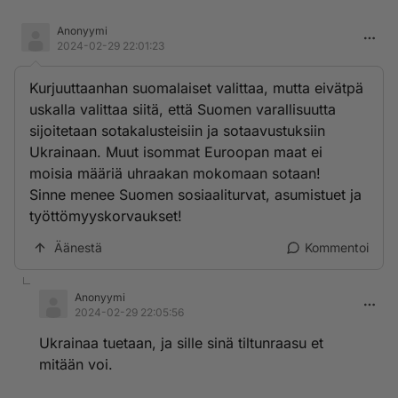
Anonyymi
2024-02-29 22:01:23
Kurjuuttaanhan suomalaiset valittaa, mutta eivätpä
uskalla valittaa siitä, että Suomen varallisuutta
sijoitetaan sotakalusteisiin ja sotaavustuksiin
Ukrainaan. Muut isommat Euroopan maat ei
moisia määriä uhraakan mokomaan sotaan!
Sinne menee Suomen sosiaaliturvat, asumistuet ja
työttömyyskorvaukset!
Äänestä
Kommentoi
Anonyymi
2024-02-29 22:05:56
Ukrainaa tuetaan, ja sille sinä tiltunraasu et
mitään voi.