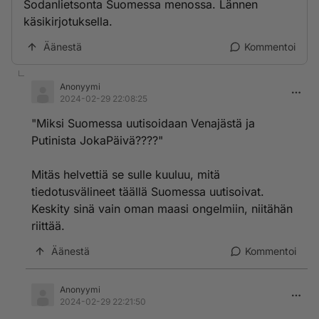
Sodanlietsonta Suomessa menossa. Lännen
käsikirjotuksella.
Äänestä
Kommentoi
Anonyymi
2024-02-29 22:08:25
"Miksi Suomessa uutisoidaan Venajästä ja
Putinista JokaPäivä????"
Mitäs helvettiä se sulle kuuluu, mitä
tiedotusvälineet täällä Suomessa uutisoivat.
Keskity sinä vain oman maasi ongelmiin, niitähän
riittää.
Äänestä
Kommentoi
Anonyymi
2024-02-29 22:21:50