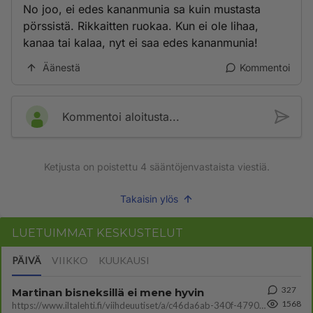
No joo, ei edes kananmunia sa kuin mustasta
pörssistä. Rikkaitten ruokaa. Kun ei ole lihaa,
kanaa tai kalaa, nyt ei saa edes kananmunia!
Äänestä
Kommentoi
Kommentoi aloitusta...
Ketjusta on poistettu
4
sääntöjenvastaista viestiä.
Takaisin ylös
LUETUIMMAT KESKUSTELUT
PÄIVÄ
VIIKKO
KUUKAUSI
327
Martinan bisneksillä ei mene hyvin
1568
https://www.iltalehti.fi/viihdeuutiset/a/c46da6ab-340f-4790-aaa7-0865eed2336 Yrityksen konkurssihakemus on tullut kärä