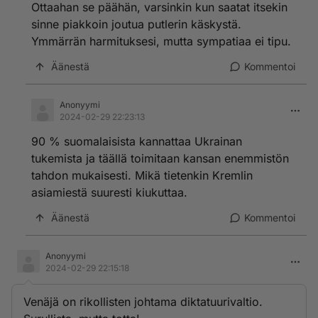
Ottaahan se päähän, varsinkin kun saatat itsekin
sinne piakkoin joutua putlerin käskystä.
Ymmärrän harmituksesi, mutta sympatiaa ei tipu.
Äänestä
Kommentoi
Anonyymi
2024-02-29 22:23:13
90 % suomalaisista kannattaa Ukrainan
tukemista ja täällä toimitaan kansan enemmistön
tahdon mukaisesti. Mikä tietenkin Kremlin
asiamiestä suuresti kiukuttaa.
Äänestä
Kommentoi
Anonyymi
2024-02-29 22:15:18
Venäjä on rikollisten johtama diktatuurivaltio.