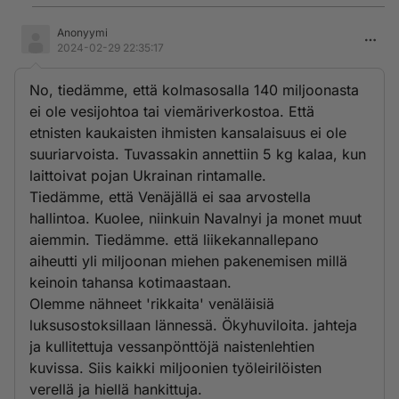
Anonyymi
2024-02-29 22:35:17
No, tiedämme, että kolmasosalla 140 miljoonasta
ei ole vesijohtoa tai viemäriverkostoa. Että
etnisten kaukaisten ihmisten kansalaisuus ei ole
suuriarvoista. Tuvassakin annettiin 5 kg kalaa, kun
laittoivat pojan Ukrainan rintamalle.
Tiedämme, että Venäjällä ei saa arvostella
hallintoa. Kuolee, niinkuin Navalnyi ja monet muut
aiemmin. Tiedämme. että liikekannallepano
aiheutti yli miljoonan miehen pakenemisen millä
keinoin tahansa kotimaastaan.
Olemme nähneet 'rikkaita' venäläisiä
luksusostoksillaan lännessä. Ökyhuviloita. jahteja
ja kullitettuja vessanpönttöjä naistenlehtien
kuvissa. Siis kaikki miljoonien työleirilöisten
verellä ja hiellä hankittuja.