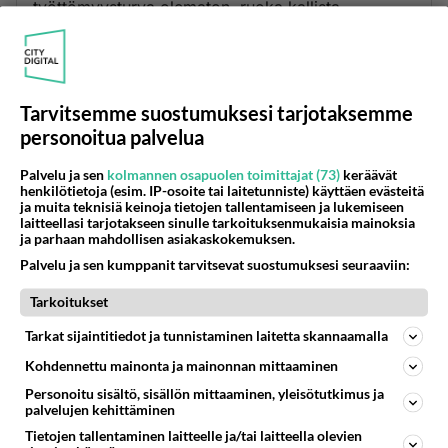
työttömyysturva olematon, ruoka kallista.
Kuulostaa niin tutulta, mutta Venäjästähän tässä
onkin kyse!
Äänestä
Kommentoi
Tarvitsemme suostumuksesi tarjotaksemme
personoitua palvelua
Anonyymi
2024-02-29 21:41:05
Palvelu ja sen
kolmannen osapuolen toimittajat (73)
keräävät
henkilötietoja (esim. IP-osoite tai laitetunniste) käyttäen evästeitä
Hehe! Samat ongelmat kuin Suomessakin ihan
ja muita teknisiä keinoja tietojen tallentamiseen ja lukemiseen
ilman sotaakin. Tai viehän se sota
laitteellasi tarjotakseen sinulle tarkoituksenmukaisia mainoksia
ja parhaan mahdollisen asiakaskokemuksen.
varallisuutemme Ukrainaan, niin tavallaan
Palvelu ja sen kumppanit tarvitsevat suostumuksesi seuraaviin:
sodassa mukana ollaan!
Tarkoitukset
Äänestä
Kommentoi
Tarkat sijaintitiedot ja tunnistaminen laitetta skannaamalla
Anonyymi
Kohdennettu mainonta ja mainonnan mittaaminen
2024-02-29 21:46:47
Personoitu sisältö, sisällön mittaaminen, yleisötutkimus ja
palvelujen kehittäminen
Anonyymi
kirjoitti:
Tietojen tallentaminen laitteelle ja/tai laitteella olevien
Hehe! Samat ongelmat kuin Suomessakin ihan ilman