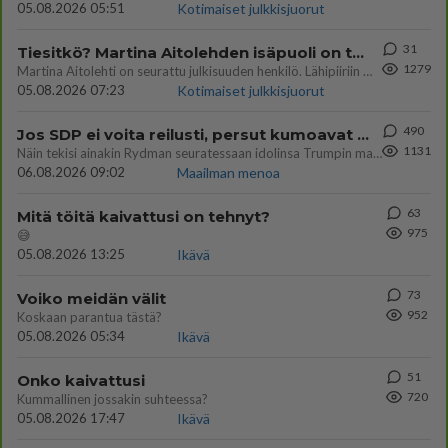
05.08.2026 05:51
Kotimaiset julkkisjuorut
31
Tiesitkö? Martina Aitolehden isäpuoli on tämä suosittu laulaja
1279
Martina Aitolehti on seurattu julkisuuden henkilö. Lähipiiriin mahtuu muitakin tunnettuja henkilöitä. Tiesitkö, että Ma
05.08.2026 07:23
Kotimaiset julkkisjuorut
490
Jos SDP ei voita reilusti, persut kumoavat demokratian Suomesta
1131
Näin tekisi ainakin Rydman seuratessaan idolinsa Trumpin mallia https://www.is.fi/politiikka/art-2000012187244.html
06.08.2026 09:02
Maailman menoa
63
Mitä töitä kaivattusi on tehnyt?
975
😅
05.08.2026 13:25
Ikävä
73
Voiko meidän välit
952
Koskaan parantua tästä?
05.08.2026 05:34
Ikävä
51
Onko kaivattusi
720
Kummallinen jossakin suhteessa?
05.08.2026 17:47
Ikävä