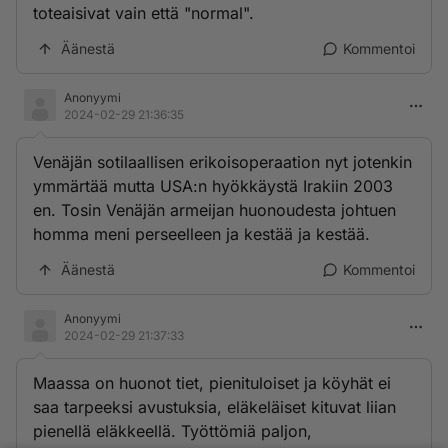
toteaisivat vain että "normal".
Äänestä
Kommentoi
Anonyymi
2024-02-29 21:36:35
Venäjän sotilaallisen erikoisoperaation nyt jotenkin
ymmärtää mutta USA:n hyökkäystä Irakiin 2003
en. Tosin Venäjän armeijan huonoudesta johtuen
homma meni perseelleen ja kestää ja kestää.
Äänestä
Kommentoi
Anonyymi
2024-02-29 21:37:33
Maassa on huonot tiet, pienituloiset ja köyhät ei
saa tarpeeksi avustuksia, eläkeläiset kituvat liian
pienellä eläkkeellä. Työttömiä paljon,