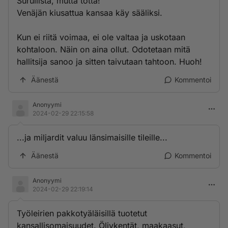
Surullista, mutta totta!
Venäjän kiusattua kansaa käy sääliksi.
Kun ei riitä voimaa, ei ole valtaa ja uskotaan
kohtaloon. Näin on aina ollut. Odotetaan mitä
hallitsija sanoo ja sitten taivutaan tahtoon. Huoh!
Äänestä
Kommentoi
Anonyymi
2024-02-29 22:15:58
...ja miljardit valuu länsimaisille tileille...
Äänestä
Kommentoi
Anonyymi
2024-02-29 22:19:14
Työleirien pakkotyäläisillä tuotetut
kansallisomaisuudet. Öljykentät, maakaasut,