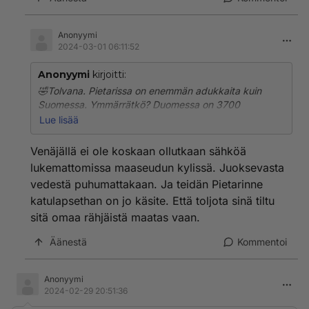
Anonyymi
2024-03-01 06:11:52
Anonyymi
kirjoitti:
🤣Tolvana. Pietarissa on enemmän adukkaita kuin
Suomessa. Ymmärrätkö? Duomessa on 3700
asunnotonta. Eivät haise yhtään? Pääkaupunkiseudulla
Lue lisää
piti juuri vesi keittää, kun hanoista tuli paskaa. Sähköt
on katkaistu monesta taloudesta kun ei ole varaa
Venäjällä ei ole koskaan ollutkaan sähköä
maksaa laskuja. He olisivat tyytyväisiä siitä
lukemattomissa maaseudun kylissä. Juoksevasta
puuhellasta.
vedestä puhumattakaan. Ja teidän Pietarinne
katulapsethan on jo käsite. Että toljota sinä tiltu
Mitä jos keskittyisit korjaamaan ensin Suomen
tilanteen ja kirjoittele vasta sitten muista maista.
sitä omaa rähjäistä maatas vaan.
Äänestä
Kommentoi
Minkälainen ihminen muuten kirjoittaa naurua (hehe)?
Kyllä huumori pitää saada siinä varsinaisessa tekstissä
tuotua esille, eikä millään hehettelyllä.
Anonyymi
2024-02-29 20:51:36
Amistausta?