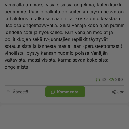
Venäjällä on massiivisia sisäisiä ongelmia, kuten kaikki
tiedämme. Putinin hallinto on kuitenkin täysin neuvoton
ja halutonkin ratkaisemaan niitä, koska on oikeastaan
itse osa ongelmavyyhtiä. Siksi Venäjä koko ajan putinin
johdolla sotii ja hyökkäilee. Kun Venäjän mediat ja
poliitikkojen sekä tv-juontajien repliikit täyttyvät
sotauutisista ja lännestä maalaillaan (perusteettomasti)
vihollista, pysyy kansan huomio poissa Venäjän
valtavista, massiivisista, karmaisevan kokoisista
ongelmista.
32
290
Äänestä
Kommentoi
Jaa