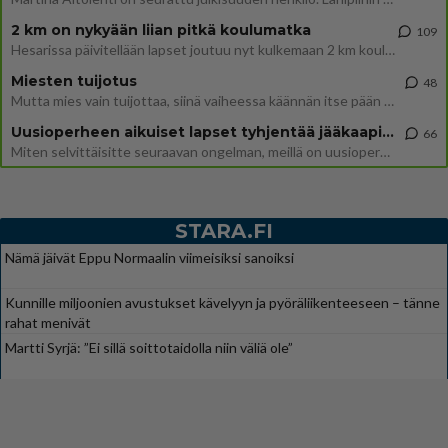
2 km on nykyään liian pitkä koulumatka
109
Hesarissa päivitellään lapset joutuu nyt kulkemaan 2 km kouluun jösses. Ruostefillarilla tuo matka menee vaikka miten äk
Miesten tuijotus
48
Mutta mies vain tuijottaa, siinä vaiheessa käännän itse pään pois. Mikä juttu? Yleensä jos joku tuijottaa tai katsoo, hä
Uusioperheen aikuiset lapset tyhjentää jääkaapin käydessään
66
Miten selvittäisitte seuraavan ongelman, meillä on uusioperhe, minulla teini-ikäiset lapset ja puolisolla aikuiset, jotk
STARA.FI
Nämä jäivät Eppu Normaalin viimeisiksi sanoiksi
Kunnille miljoonien avustukset kävelyyn ja pyöräliikenteeseen – tänne
rahat menivät
Martti Syrjä: ”Ei sillä soittotaidolla niin väliä ole”