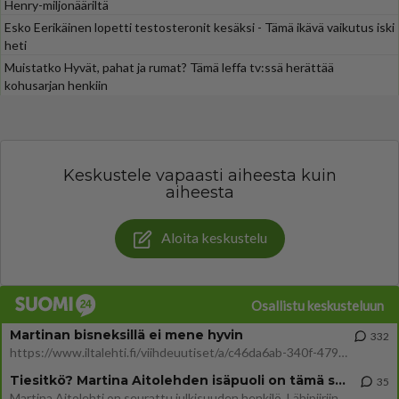
Henry-miljonääriltä
Esko Eerikäinen lopetti testosteronit kesäksi - Tämä ikävä vaikutus iski
heti
Muistatko Hyvät, pahat ja rumat? Tämä leffa tv:ssä herättää
kohusarjan henkiin
Keskustele vapaasti aiheesta kuin
aiheesta
Aloita keskustelu
Osallistu keskusteluun
Martinan bisneksillä ei mene hyvin
332
https://www.iltalehti.fi/viihdeuutiset/a/c46da6ab-340f-4790-aaa7-0865eed2336 Yrityksen konkurssihakemus on tullut kärä
Tiesitkö? Martina Aitolehden isäpuoli on tämä suosittu laulaja
35
Martina Aitolehti on seurattu julkisuuden henkilö. Lähipiiriin mahtuu muitakin tunnettuja henkilöitä. Tiesitkö, että Ma