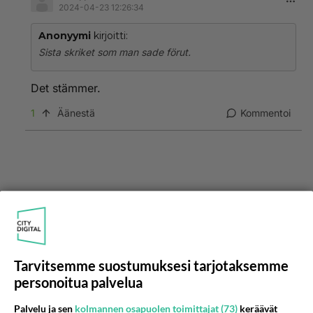
2024-04-23 12:26:34
Anonyymi
kirjoitti:
Sista skriket som man sade förut.
Det stämmer.
1
Äänestä
Kommentoi
Tarvitsemme suostumuksesi tarjotaksemme
personoitua palvelua
Palvelu ja sen
kolmannen osapuolen toimittajat (73)
keräävät