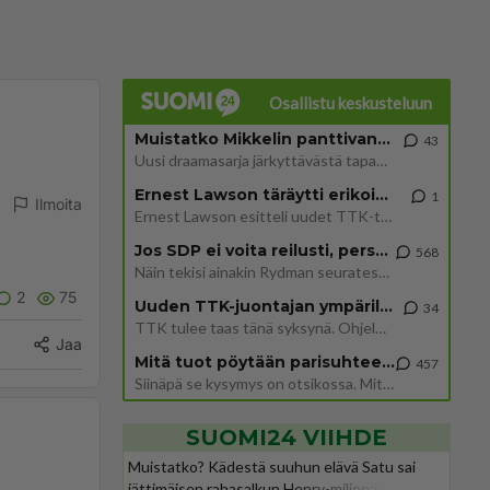
Osallistu keskusteluun
Muistatko Mikkelin panttivankidraaman?
43
Uusi draamasarja järkyttävästä tapauksesta on tulossa. Tositapahtumiin perustuva sarja ammentaa vuoden 1986 Mikkelin pan
Ernest Lawson täräytti erikoisen heiton TTK-lehdistötilaisuudessa: " Onko tässä tarkoituksena...?"
1
Ilmoita
Ernest Lawson esitteli uudet TTK-tähtioppilaat ja opettajat torstaina 6.8. lehdistölle. Tulevalla kaudella on yksi hausk
Jos SDP ei voita reilusti, persut kumoavat demokratian Suomesta
568
Näin tekisi ainakin Rydman seuratessaan idolinsa Trumpin mallia https://www.is.fi/politiikka/art-2000012187244.html
2
75
Uuden TTK-juontajan ympärillä epätietoisuus sakenee - Nyt MTV hämmentää soppaa
34
TTK tulee taas tänä syksynä. Ohjelman uudet tähtioppilaat julkistetaan torstaina 6. elokuuta klo 14 alkavassa lehdistö
Jaa
Mitä tuot pöytään parisuhteessa?
457
Siinäpä se kysymys on otsikossa. Mitäpä siis tuot/toisit pöytään parisuhteessa? Oletko mies vai nainen? Koetko sen mitä
SUOMI24 VIIHDE
Muistatko? Kädestä suuhun elävä Satu sai
jättimäisen rahasalkun Henry-miljonääriltä