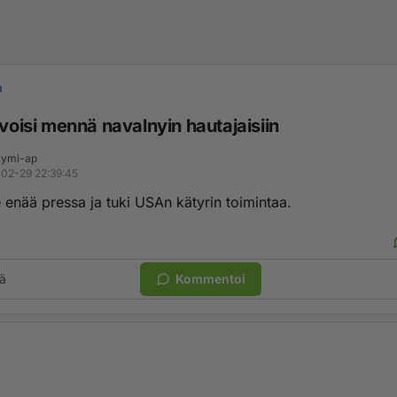
a
 voisi mennä navalnyin hautajaisiin
ymi-ap
02-29 22:39:45
 enää pressa ja tuki USAn kätyrin toimintaa.
ä
Kommentoi