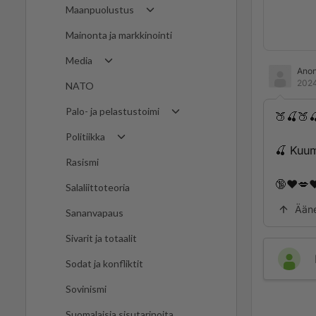
Maanpuolustus
Mainonta ja markkinointi
Media
Ano
2024
NATO
Palo- ja pelastustoimi
🍑🍒🍑
Politiikka
🍒 K­­­u­­­u­­m­­­a­­­
Rasismi
🔞❤️💋❤
Salaliittoteoria
Ään
Sananvapaus
Sivarit ja totaalit
Sodat ja konfliktit
Sovinismi
Suomalaisia sisutarinoita