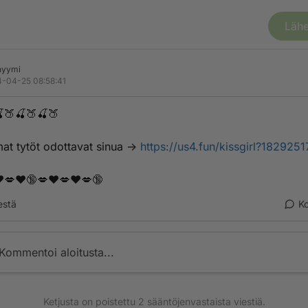
Lähe
nyymi
-04-25 08:58:41
🍑🍒🍑🍒🍑
t­ ­t­­­y­­­t­­ö­­­t­­ ­­­o­­d­­­o­­­t­­t­­a­­v­­­a­­t­­­ ­s­­i­­­n­­­u­­a­­­ ->
https://us4.fun/kissgirl?1829251
️💋❤️🔞💋❤️💋❤️💋🔞
estä
K
Kommentoi aloitusta...
Ketjusta on poistettu
2
sääntöjenvastaista viestiä.