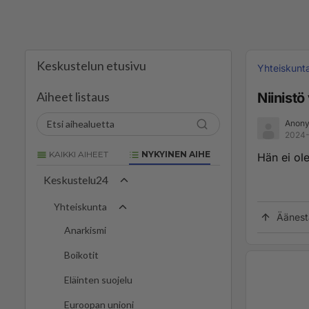
Keskustelun etusivu
Yhteiskunt
Aiheet listaus
Niinistö
Anony
2024-
KAIKKI AIHEET
NYKYINEN AIHE
Hän ei ole
Keskustelu24
Yhteiskunta
Äänest
Anarkismi
Boikotit
Eläinten suojelu
Euroopan unioni