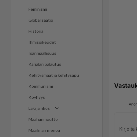
Feminismi
Globalisaatio
Historia
Ihmisoikeudet
Isänmaallisuus
Karjalan palautus
Kehitysmaat ja kehitysapu
Vastau
Kommunismi
Köyhyys
Anon
Laki ja rikos
Maahanmuutto
Maailman menoa