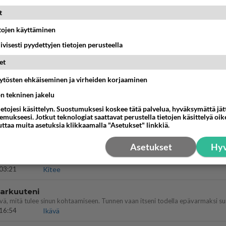
13:25
Ikävä
t
dän välit
etojen käyttäminen
antua tästä?
iivisesti pyydettyjen tietojen perusteella
05:34
Ikävä
et
enko ymmärtänyt oikein?
ainen suhde/molemmat ovat täysin poissuljettuja asioita? Nainen
äytösten ehkäiseminen ja virheiden korjaaminen
11:40
Ikävä
ön tekninen jakelu
vattusi
ietojesi käsittelyn. Suostumuksesi koskee tätä palvelua, hyväksymättä jä
mukseesi. Jotkut teknologiat saattavat perustella tietojen käsittelyä oike
jossakin suhteessa?
uttaa muita asetuksia klikkaamalla "Asetukset" linkkiä.
17:47
Ikävä
Asetukset
Hyv
03:21
Kitee
 arkuuteni
16:54
Ikävä