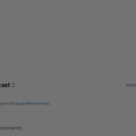
kset
2
Vanh
yymi (
Kirjaudu
/
Rekisteröidy
)