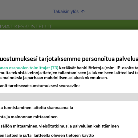
Takaisin ylös
MMAT KESKUSTELUT
IKKO
KUUKAUSI
bisneksillä ei mene hyvin
uostumuksesi tarjotaksemme personoitua palvelu
05:51
Kotimaiset julkkisjuorut
nen osapuolen toimittajat (73)
keräävät henkilötietoja (esim. IP-osoite ta
 muita teknisiä keinoja tietojen tallentamiseen ja lukemiseen laitteellasi t
a mainoksia ja parhaan mahdollisen asiakaskokemuksen.
 Martina Aitolehden isäpuoli on tämä suosittu laulaja
anit tarvitsevat suostumuksesi seuraaviin:
07:23
Kotimaiset julkkisjuorut
ei voita reilusti, persut kumoavat demokratian Suomes
t ja tunnistaminen laitetta skannaamalla
09:02
Maailman menoa
ta ja mainonnan mittaaminen
sisällön mittaaminen, yleisötutkimus ja palvelujen kehittäminen
ä kaivattusi on tehnyt?
n laitteelle ja/tai laitteella olevien tietojen käyttö