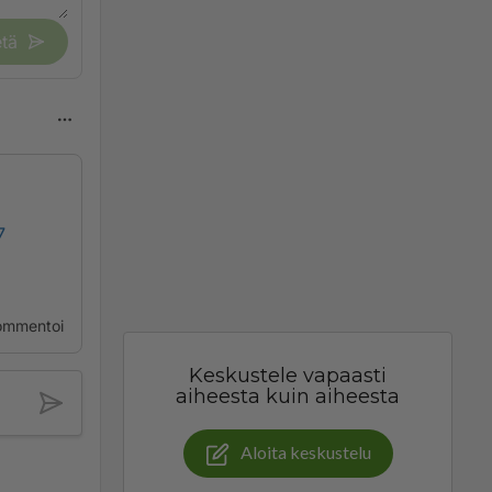
tä
7
ommentoi
Keskustele vapaasti
aiheesta kuin aiheesta
Aloita keskustelu