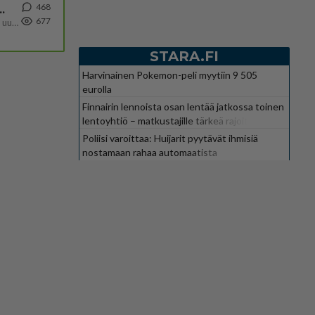
468
ä Ylen tänään julkaisemassa tuoreimmassa gallup-kyselyssä.
677
https://yle.fi/a/74-20239449 Perussuomalaisilla hurja- ja ylivoimaisesti suurin nousu tässä uudessa Ylen gallupissa. Kyl
STARA.FI
Harvinainen Pokemon-peli myytiin 9 505
eurolla
Finnairin lennoista osan lentää jatkossa toinen
lentoyhtiö – matkustajille tärkeä rajoitus
Poliisi varoittaa: Huijarit pyytävät ihmisiä
nostamaan rahaa automaatista