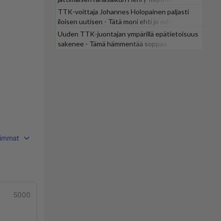
TTK-voittaja Johannes Holopainen paljasti
iloisen uutisen - Tätä moni ehti jo odottaa
Uuden TTK-juontajan ympärillä epätietoisuus
sakenee - Tämä hämmentää soppaa
immat
5000