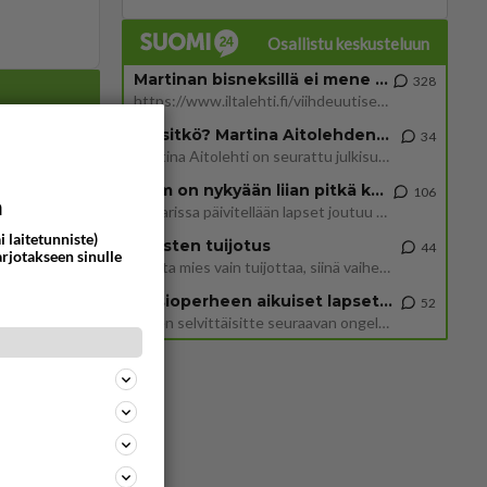
Osallistu keskusteluun
Martinan bisneksillä ei mene hyvin
328
https://www.iltalehti.fi/viihdeuutiset/a/c46da6ab-340f-4790-aaa7-0865eed2336 Yrityksen konkurssihakemus on tullut kärä
Tiesitkö? Martina Aitolehden isäpuoli on tämä suosittu laulaja
34
Martina Aitolehti on seurattu julkisuuden henkilö. Lähipiiriin mahtuu muitakin tunnettuja henkilöitä. Tiesitkö, että Ma
328
2 km on nykyään liian pitkä koulumatka
106
a
1650
https://www.iltalehti.fi/viihdeuutiset/a/c46da6ab-340f-4790-aaa7-0865eed2336 Yrityksen konkurssihakemus on tullut kärä
Hesarissa päivitellään lapset joutuu nyt kulkemaan 2 km kouluun jösses. Ruostefillarilla tuo matka menee vaikka miten äk
i laitetunniste)
Miesten tuijotus
44
arjotakseen sinulle
Mutta mies vain tuijottaa, siinä vaiheessa käännän itse pään pois. Mikä juttu? Yleensä jos joku tuijottaa tai katsoo, hä
34
1370
Martina Aitolehti on seurattu julkisuuden henkilö. Lähipiiriin mahtuu muitakin tunnettuja henkilöitä. Tiesitkö, että Ma
Uusioperheen aikuiset lapset tyhjentää jääkaapin käydessään
52
Miten selvittäisitte seuraavan ongelman, meillä on uusioperhe, minulla teini-ikäiset lapset ja puolisolla aikuiset, jotk
568
ta
1369
Näin tekisi ainakin Rydman seuratessaan idolinsa Trumpin mallia https://www.is.fi/politiikka/art-2000012187244.html
65
1071