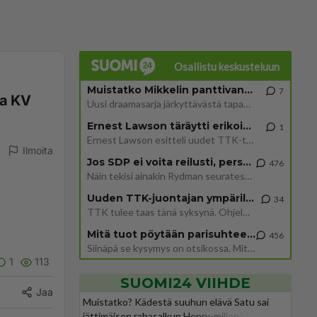
Osallistu keskusteluun
Muistatko Mikkelin panttivankidraaman?
7
ta KV
Uusi draamasarja järkyttävästä tapauksesta on tulossa. Tositapahtumiin perustuva sarja ammentaa vuoden 1986 Mikkelin pan
Ernest Lawson täräytti erikoisen heiton TTK-lehdistötilaisuudessa: " Onko tässä tarkoituksena...?"
1
Ernest Lawson esitteli uudet TTK-tähtioppilaat ja opettajat torstaina 6.8. lehdistölle. Tulevalla kaudella on yksi hausk
Ilmoita
Jos SDP ei voita reilusti, persut kumoavat demokratian Suomesta
476
Näin tekisi ainakin Rydman seuratessaan idolinsa Trumpin mallia https://www.is.fi/politiikka/art-2000012187244.html
Uuden TTK-juontajan ympärillä epätietoisuus sakenee - Nyt MTV hämmentää soppaa
34
TTK tulee taas tänä syksynä. Ohjelman uudet tähtioppilaat julkistetaan torstaina 6. elokuuta klo 14 alkavassa lehdistö
Mitä tuot pöytään parisuhteessa?
456
Siinäpä se kysymys on otsikossa. Mitäpä siis tuot/toisit pöytään parisuhteessa? Oletko mies vai nainen? Koetko sen mitä
1
113
SUOMI24 VIIHDE
Jaa
Muistatko? Kädestä suuhun elävä Satu sai
jättimäisen rahasalkun Henry-miljonääriltä