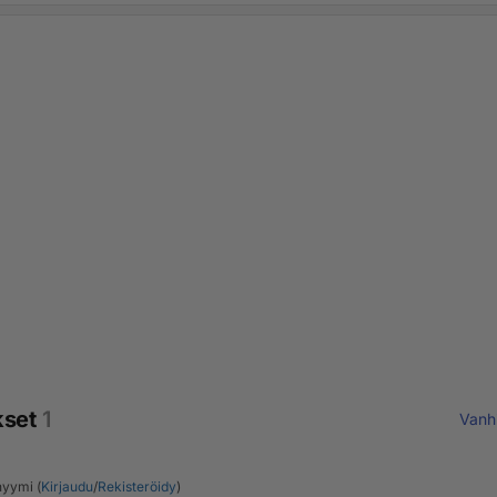
kset
1
Vanh
yymi (
Kirjaudu
/
Rekisteröidy
)