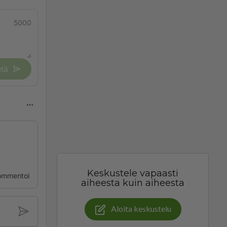
5000
tä
Keskustele vapaasti
ommentoi
aiheesta kuin aiheesta
Aloita keskustelu