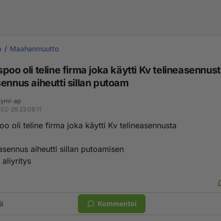
a
Maahanmuutto
poo oli teline firma joka käytti Kv telineasennus
ennus aiheutti sillan putoam
ymi-ap
02-29 23:08:11
o oli teline firma joka käytti Kv telineasennusta
asennus aiheutti sillan putoamisen
 aliyritys
ä
Kommentoi