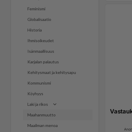
Feminismi
Globalisaatio
Historia
Ihmisoikeudet
Isänmaallisuus
Karjalan palautus
Kehitysmaat ja kehitysapu
Kommunismi
Köyhyys
Laki ja rikos
Vastau
Maahanmuutto
Maailman menoa
Anon