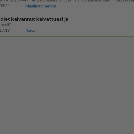
03:24
Maailman menoa
let kaivannut kaivattuasi ja
löysit?
17:19
Ikävä