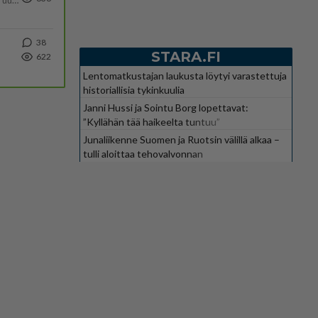
https://yle.fi/a/74-20239449 Perussuomalaisilla hurja- ja ylivoimaisesti suurin nousu tässä uudessa Ylen gallupissa. Kyl
38
STARA.FI
622
Lentomatkustajan laukusta löytyi varastettuja
historiallisia tykinkuulia
Janni Hussi ja Sointu Borg lopettavat:
”Kyllähän tää haikeelta tuntuu”
Junaliikenne Suomen ja Ruotsin välillä alkaa –
tulli aloittaa tehovalvonnan