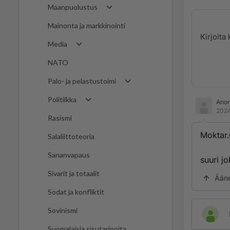
Maanpuolustus
Mainonta ja markkinointi
Media
NATO
Palo- ja pelastustoimi
Politiikka
Ano
2024
Rasismi
Moktar
Salaliittoteoria
Sananvapaus
suuri jo
Sivarit ja totaalit
Ään
Sodat ja konfliktit
Sovinismi
Suomalaisia sisutarinoita