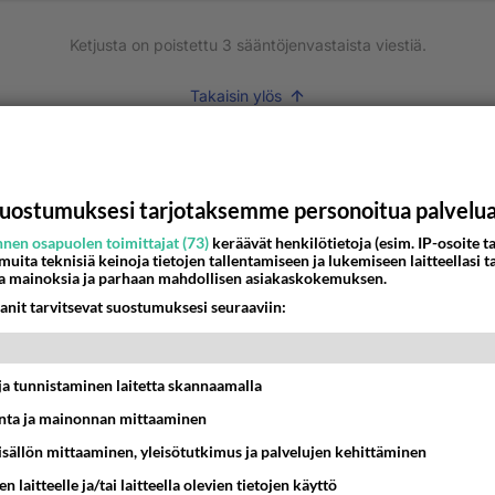
Ketjusta on poistettu
3
sääntöjenvastaista viestiä.
Takaisin ylös
MMAT KESKUSTELUT
IKKO
KUUKAUSI
uostumuksesi tarjotaksemme personoitua palvelu
nen osapuolen toimittajat (73)
keräävät henkilötietoja (esim. IP-osoite ta
bisneksillä ei mene hyvin
 muita teknisiä keinoja tietojen tallentamiseen ja lukemiseen laitteellasi t
a mainoksia ja parhaan mahdollisen asiakaskokemuksen.
05:51
Kotimaiset julkkisjuorut
anit tarvitsevat suostumuksesi seuraaviin:
 Martina Aitolehden isäpuoli on tämä suosittu laulaja
07:23
Kotimaiset julkkisjuorut
t ja tunnistaminen laitetta skannaamalla
ta ja mainonnan mittaaminen
ei voita reilusti, persut kumoavat demokratian Suomes
sisällön mittaaminen, yleisötutkimus ja palvelujen kehittäminen
09:02
Maailman menoa
n laitteelle ja/tai laitteella olevien tietojen käyttö