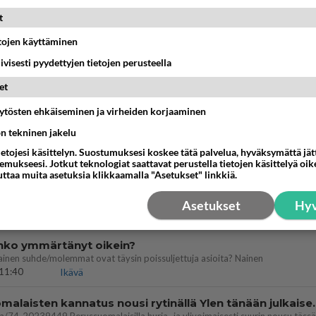
ä kaivattusi on tehnyt?
t
13:25
Ikävä
etojen käyttäminen
iivisesti pyydettyjen tietojen perusteella
dän välit
antua tästä?
et
05:34
Ikävä
äytösten ehkäiseminen ja virheiden korjaaminen
vattusi
ön tekninen jakelu
jossakin suhteessa?
ietojesi käsittelyn. Suostumuksesi koskee tätä palvelua, hyväksymättä jä
17:47
Ikävä
mukseesi. Jotkut teknologiat saattavat perustella tietojen käsittelyä oike
uttaa muita asetuksia klikkaamalla "Asetukset" linkkiä.
Asetukset
Hyv
03:21
Kitee
enko ymmärtänyt oikein?
ainen suhde/molemmat ovat täysin poissuljettuja asioita? Nainen
11:40
Ikävä
Perussuomalaisten kannatus nousi rytinäll