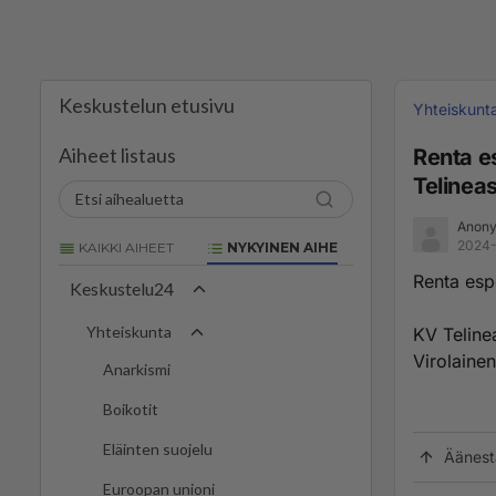
Keskustelun etusivu
Yhteiskunt
Aiheet listaus
Renta es
Telineas
Anony
2024-
KAIKKI AIHEET
NYKYINEN AIHE
Renta espo
Keskustelu24
Yhteiskunta
KV Teline
Virolainen
Anarkismi
Boikotit
Eläinten suojelu
Äänest
Euroopan unioni