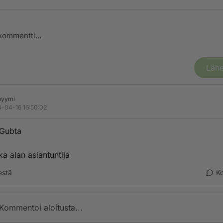
Lähe
nyymi
-04-16 16:50:02
.Gubta
ka alan asiantuntija
estä
K
Kommentoi aloitusta...