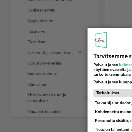
Susikeskustelu
Syrjäytyminen
Tasa-arvo
LUETUI
Terrorismi
PÄIVÄ
VI
Uskonnot ja uskomukset
Tarvitsemme s
Uusiutuva energia
Palvelu ja sen
kolman
Martinan 
käyttäen evästeitä ja
Vanhustenhoito
tarkoituksenmukaisi
05.08.2026 
Palvelu ja sen kumpp
Ydinvoima
Tiesitkö?
Tarkoitukset
Yhteiskunnan tuet ja
05.08.2026 
avustukset
Tarkat sijaintitiedo
Ympäristönsuojelu
Kohdennettu mainon
Jos SDP 
Personoitu sisältö, 
06.08.2026 
Tietojen tallentamine