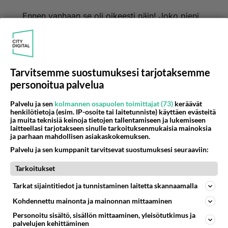
Ennen vanhaan se oli oikeesti näin! Joko pieni
tuoppi 10 mk tai iso tuoppi 15 Mk. Ja siinä kaikki.
Mää tykkään myös stouteista. On käyty esim
Guinnesin tehtaalla.
Tarvitsemme suostumuksesi tarjotaksemme
personoitua palvelua
Tv TimmyH
Palvelu ja sen
kolmannen osapuolen toimittajat (73)
keräävät
Äänestä
Kommentoi
henkilötietoja (esim. IP-osoite tai laitetunniste) käyttäen evästeitä
ja muita teknisiä keinoja tietojen tallentamiseen ja lukemiseen
laitteellasi tarjotakseen sinulle tarkoituksenmukaisia mainoksia
ja parhaan mahdollisen asiakaskokemuksen.
Palvelu ja sen kumppanit tarvitsevat suostumuksesi seuraaviin:
Tarkoitukset
Tarkat sijaintitiedot ja tunnistaminen laitetta skannaamalla
Kohdennettu mainonta ja mainonnan mittaaminen
Personoitu sisältö, sisällön mittaaminen, yleisötutkimus ja
palvelujen kehittäminen