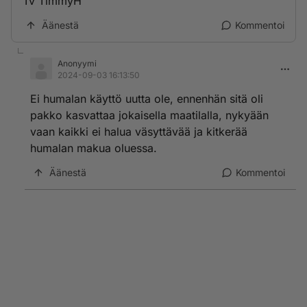
Tv TimmyH
Äänestä
Kommentoi
Anonyymi
2024-09-03 16:13:50
Ei humalan käyttö uutta ole, ennenhän sitä oli
pakko kasvattaa jokaisella maatilalla, nykyään
vaan kaikki ei halua väsyttävää ja kitkerää
humalan makua oluessa.
Äänestä
Kommentoi