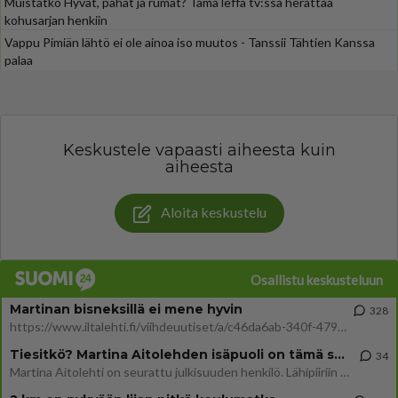
Muistatko Hyvät, pahat ja rumat? Tämä leffa tv:ssä herättää
kohusarjan henkiin
Vappu Pimiän lähtö ei ole ainoa iso muutos - Tanssii Tähtien Kanssa
palaa
Keskustele vapaasti aiheesta kuin
aiheesta
Aloita keskustelu
Osallistu keskusteluun
Martinan bisneksillä ei mene hyvin
328
https://www.iltalehti.fi/viihdeuutiset/a/c46da6ab-340f-4790-aaa7-0865eed2336 Yrityksen konkurssihakemus on tullut kärä
Tiesitkö? Martina Aitolehden isäpuoli on tämä suosittu laulaja
34
Martina Aitolehti on seurattu julkisuuden henkilö. Lähipiiriin mahtuu muitakin tunnettuja henkilöitä. Tiesitkö, että Ma