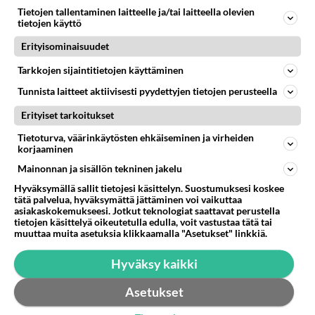
Tietojen tallentaminen laitteelle ja/tai laitteella olevien
tietojen käyttö
Erityisominaisuudet
Tarkkojen sijaintitietojen käyttäminen
Tunnista laitteet aktiivisesti pyydettyjen tietojen perusteella
Anonyymi
Erityiset tarkoitukset
2024-09-03 21:42:22
Tietoturva, väärinkäytösten ehkäiseminen ja virheiden
Anonyymi
kirjoitti:
korjaaminen
Humalaton olut on lähinnä kaljaa. Reinheitsgebotin eli
Mainonnan ja sisällön tekninen jakelu
"oluen puhtauslain" mukaan oluessa on vettä, ohraa ja
Hyväksymällä sallit tietojesi käsittelyn. Suostumuksesi koskee
humalaa. Ei muuta.
Lue lisää
tätä palvelua, hyväksymättä jättäminen voi vaikuttaa
asiakaskokemukseesi. Jotkut teknologiat saattavat perustella
Humalahan on siinä mielessä hieno tuote, että makujen
tietojen käsittelyä oikeutetulla edulla, voit vastustaa tätä tai
Joo näin tuo on. Itse en osaa noita luetella. Ehkä
muuttaa muita asetuksia klikkaamalla "Asetukset" linkkiä.
kirjo on laaja. Oluen teossakin käytetään kymmeniä eri
sit menis oikein kun sanottais eri humalan kolme
lajikkeita.
https://en.wikipedia.org/wiki/List_of_hop_vari
ekaa kirjainta. 🙂
eties
Hyväksy kaikki
Asetukset
Tv TimmyH