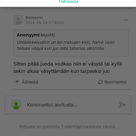
Äänestä
Kommentoi
Tietosuoja
Anonyymi
2024-09-04 07:33:00
Anonyymi
kirjoitti:
Unilääkkeissäkin on iso makujen kirjo, harva vaan
haluaa väsyä kun juo mitä tahansa alkoholia.
Sitten pitää juoda vodkaa niin ei väsytä tai kyllä
sekin alkaa väsyttämään kun tarpeeksi juo
Äänestä
Kommentoi
Kommentoi aloitusta...
Ketjusta on poistettu
1
sääntöjenvastaista viestiä.