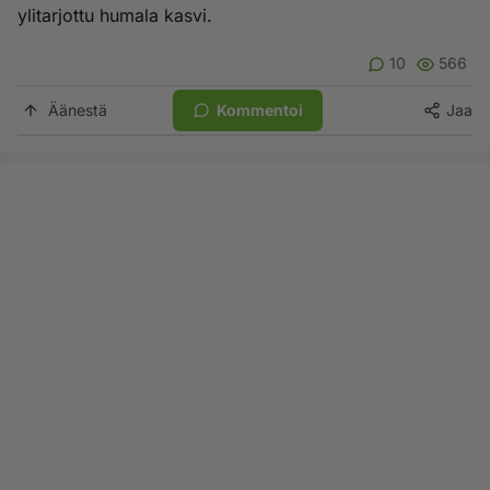
ylitarjottu humala kasvi.
10
566
Äänestä
Kommentoi
Jaa