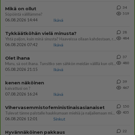
34
Mikä on ollut
519
Söpöintä välillämme?
06.08.2026 14:44
Ikävä
28
Tykkäätköhän vielä minusta?
484
Yhtä paljon, kuin minä sinusta? Haaveissa ollaan kahdestaan, rauhassa ja lähennytään fyysisesti ja tutustutaan syvemmin
06.08.2026 07:42
Ikävä
37
Olet ihana
480
Muru, sä oot ihana. Tunsitko sen sähkön meidän välillä kun oltiin ihan låhekkäin? 👩‍❤️‍👩❤️😼😘
05.08.2026 21:15
Ikävä
39
kenen näköinen
467
kaivattusi on ?
07.08.2026 16:24
Ikävä
150
Vihervasemmistofeministinaisasianaiset
435
Tulevat tänne palstalle haukkumaan miehiä ja naljailemaan miehelle, kehuvat olevansa heitä parempia. Itse asuvat MIEHE
06.08.2026 12:01
Sinkut
22
Hyvännäköinen pakkaus