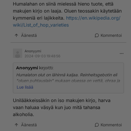
Humalahan on siinä mielessä hieno tuote, että
makujen kirjo on laaja. Oluen teossakin käytetään
kymmeniä eri lajikkeita.
https://en.wikipedia.org/
wiki/List_of_hop_varieties
Äänestä
Kommentoi
Anonyymi
2024-09-03 19:48:56
Anonyymi
kirjoitti:
Humalaton olut on lähinnä kaljaa. Reinheitsgebotin eli
"oluen puhtauslain" mukaan oluessa on vettä, ohraa ja
humalaa. Ei muuta.
Lue lisää
Humalahan on siinä mielessä hieno tuote, että makujen
Unilääkkeissäkin on iso makujen kirjo, harva
kirjo on laaja. Oluen teossakin käytetään kymmeniä eri
vaan haluaa väsyä kun juo mitä tahansa
lajikkeita.
https://en.wikipedia.org/wiki/List_of_hop_vari
alkoholia.
eties
Äänestä
Kommentoi