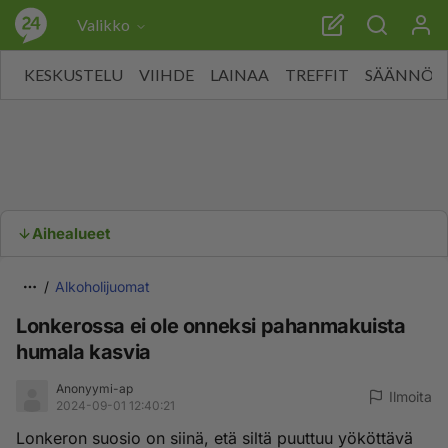
Valikko
KESKUSTELU
VIIHDE
LAINAA
TREFFIT
SÄÄNNÖT
Aihealueet
Alkoholijuomat
Lonkerossa ei ole onneksi pahanmakuista
humala kasvia
Anonyymi-ap
Ilmoita
2024-09-01 12:40:21
Lonkeron suosio on siinä, etä siltä puuttuu yököttävä