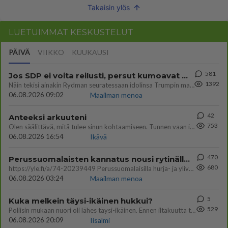
Takaisin ylös
LUETUIMMAT KESKUSTELUT
PÄIVÄ
VIIKKO
KUUKAUSI
581
Jos SDP ei voita reilusti, persut kumoavat demokratian Suomesta
1392
Näin tekisi ainakin Rydman seuratessaan idolinsa Trumpin mallia https://www.is.fi/politiikka/art-2000012187244.html
06.08.2026 09:02
Maailman menoa
42
Anteeksi arkuuteni
753
Olen säälittävä, mitä tulee sinun kohtaamiseen. Tunnen vaan itseni todella epävarmaksi sun kanssa. Jos minun olisi pitän
06.08.2026 16:54
Ikävä
470
Perussuomalaisten kannatus nousi rytinällä Ylen tänään julkaisemassa tuoreimmassa gallup-kyselyssä.
680
https://yle.fi/a/74-20239449 Perussuomalaisilla hurja- ja ylivoimaisesti suurin nousu tässä uudessa Ylen gallupissa. Kyl
06.08.2026 03:24
Maailman menoa
5
Kuka melkein täysi-ikäinen hukkui?
529
Poliisin mukaan nuori oli lähes täysi-ikäinen. Ennen iltakuutta tulleen ilmoituksen mukaan ihminen oli joutunut mahdoll
06.08.2026 20:09
Iisalmi