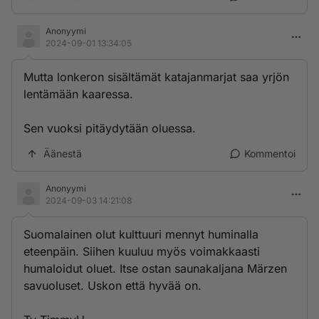
Anonyymi
2024-09-01 13:34:05
Mutta lonkeron sisältämät katajanmarjat saa yrjön
lentämään kaaressa.
Sen vuoksi pitäydytään oluessa.
Äänestä
Kommentoi
Anonyymi
2024-09-03 14:21:08
Suomalainen olut kulttuuri mennyt huminalla
eteenpäin. Siihen kuuluu myös voimakkaasti
humaloidut oluet. Itse ostan saunakaljana Märzen
savuoluset. Uskon että hyvää on.