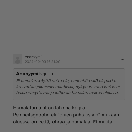
Anonyymi
2024-09-03 16:31:00
Anonyymi
kirjoitti:
Ei humalan käyttö uutta ole, ennenhän sitä oli pakko
kasvattaa jokaisella maatilalla, nykyään vaan kaikki ei
halua väsyttävää ja kitkerää humalan makua oluessa.
Humalaton olut on lähinnä kaljaa.
Reinheitsgebotin eli "oluen puhtauslain" mukaan
oluessa on vettä, ohraa ja humalaa. Ei muuta.