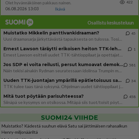
422
Olet hyvännäköinen pakkaus nainen.
06.08.2026 13:03
Ikävä
Osallistu keskusteluun
Muistatko Mikkelin panttivankidraaman?
45
Uusi draamasarja järkyttävästä tapauksesta on tulossa. Tositapahtumiin perustuva sarja ammentaa vuoden 1986 Mikkelin pan
Ernest Lawson täräytti erikoisen heiton TTK-lehdistötilaisuudessa: " Onko tässä tarkoituksena...?"
1
Ernest Lawson esitteli uudet TTK-tähtioppilaat ja opettajat torstaina 6.8. lehdistölle. Tulevalla kaudella on yksi hausk
Jos SDP ei voita reilusti, persut kumoavat demokratian Suomesta
581
Näin tekisi ainakin Rydman seuratessaan idolinsa Trumpin mallia https://www.is.fi/politiikka/art-2000012187244.html
Uuden TTK-juontajan ympärillä epätietoisuus sakenee - Nyt MTV hämmentää soppaa
34
TTK tulee taas tänä syksynä. Ohjelman uudet tähtioppilaat julkistetaan torstaina 6. elokuuta klo 14 alkavassa lehdistö
Mitä tuot pöytään parisuhteessa?
458
Siinäpä se kysymys on otsikossa. Mitäpä siis tuot/toisit pöytään parisuhteessa? Oletko mies vai nainen? Koetko sen mitä
SUOMI24 VIIHDE
Muistatko? Kädestä suuhun elävä Satu sai jättimäisen rahasalkun
Henry-miljonääriltä