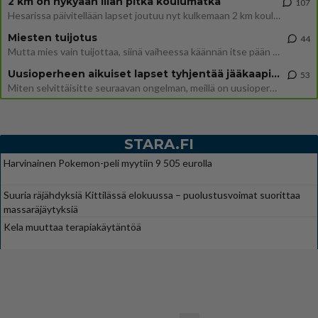
2 km on nykyään liian pitkä koulumatka
107
Hesarissa päivitellään lapset joutuu nyt kulkemaan 2 km kouluun jösses. Ruostefillarilla tuo matka menee vaikka miten äk
Miesten tuijotus
44
Mutta mies vain tuijottaa, siinä vaiheessa käännän itse pään pois. Mikä juttu? Yleensä jos joku tuijottaa tai katsoo, hä
Uusioperheen aikuiset lapset tyhjentää jääkaapin käydessään
53
Miten selvittäisitte seuraavan ongelman, meillä on uusioperhe, minulla teini-ikäiset lapset ja puolisolla aikuiset, jotk
STARA.FI
Harvinainen Pokemon-peli myytiin 9 505 eurolla
Suuria räjähdyksiä Kittilässä elokuussa – puolustusvoimat suorittaa
massaräjäytyksiä
Kela muuttaa terapiakäytäntöä