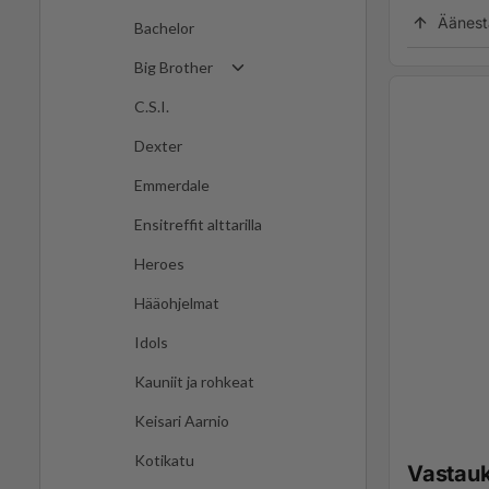
Äänest
Bachelor
Big Brother
C.S.I.
Dexter
Emmerdale
Ensitreffit alttarilla
Heroes
Hääohjelmat
Idols
Kauniit ja rohkeat
Keisari Aarnio
Kotikatu
Vastau