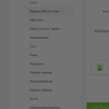
Lost
Maajussille morsian
Anon
Metsolat
Muut tosi-tv -sarjat
Napakymppi
O.C.
Pako
Popstars
Päivien viemää
Ruokaohjelmat
Salatut elämät
Sci-fi
LUETUI
Selviytymisohjelmat