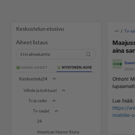
Keskustelun etusivu
Tv-sa
Aiheet listaus
Maajussi
aina san
Suomi
KAIKKI AIHEET
NYKYINEN AIHE
2024-
Keskustelu24
Ohhoh! Mi
lupaamatt
Viihde ja kulttuuri
Lue lisää:
Tv ja radio
https://ww
Tv-sarjat
miehille-
24
American Horror Story