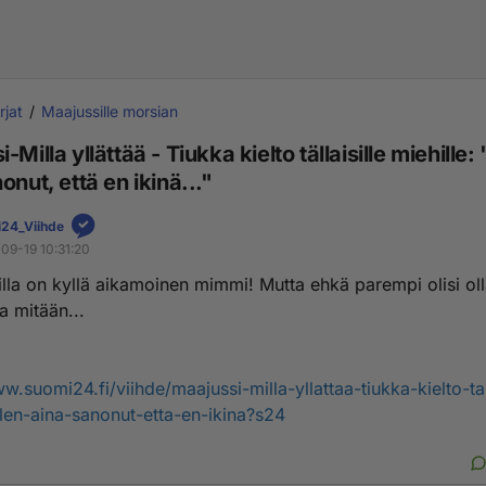
rjat
Maajussille morsian
-Milla yllättää - Tiukka kielto tällaisille miehille:
onut, että en ikinä..."
24_Viihde
09-19 10:31:20
lla on kyllä aikamoinen mimmi! Mutta ehkä parempi olisi ol
a mitään...
w.suomi24.fi/viihde/maajussi-milla-yllattaa-tiukka-kielto-tall
olen-aina-sanonut-etta-en-ikina?s24