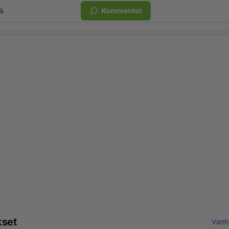
ä
Kommentoi
kset
Vanh