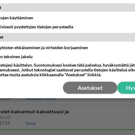
t
vattusi
etojen käyttäminen
jossakin suhteessa?
17:47
Ikävä
iivisesti pyydettyjen tietojen perusteella
et
enko ymmärtänyt oikein?
ainen suhde/molemmat ovat täysin poissuljettuja asioita? Nainen
äytösten ehkäiseminen ja virheiden korjaaminen
11:40
Ikävä
ön tekninen jakelu
ietojesi käsittelyn. Suostumuksesi koskee tätä palvelua, hyväksymättä jä
mukseesi. Jotkut teknologiat saattavat perustella tietojen käsittelyä oike
03:21
Kitee
uttaa muita asetuksia klikkaamalla "Asetukset" linkkiä.
Perussuomalaisten kannatus nousi rytinäll
Asetukset
Hyv
03:24
Maailman menoa
let kaivannut kaivattuasi ja
löysit?
17:19
Ikävä