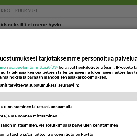
IKKO
KUUKAUSI
bisneksillä ei mene hyvin
05:51
Kotimaiset julkkisjuorut
 Martina Aitolehden isäpuoli on tämä suosittu laulaja
uostumuksesi tarjotaksemme personoitua palvelu
07:23
Kotimaiset julkkisjuorut
nen osapuolen toimittajat (73)
keräävät henkilötietoja (esim. IP-osoite ta
 muita teknisiä keinoja tietojen tallentamiseen ja lukemiseen laitteellasi t
ä kaivattusi on tehnyt?
a mainoksia ja parhaan mahdollisen asiakaskokemuksen.
anit tarvitsevat suostumuksesi seuraaviin:
13:25
Ikävä
dän välit
antua tästä?
t ja tunnistaminen laitetta skannaamalla
05:34
Ikävä
ta ja mainonnan mittaaminen
ei voita reilusti, persut kumoavat demokratian Suomes
sisällön mittaaminen, yleisötutkimus ja palvelujen kehittäminen
n laitteelle ja/tai laitteella olevien tietojen käyttö
09:02
Maailman menoa