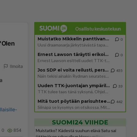
Osallistu keskusteluun
Muistatko Mikkelin panttivankidraaman?
0
 "Olen
Uusi draamasarja järkyttävästä tapauksesta on tulossa. Tositapahtumiin perustuva sarja ammentaa vuoden 1986 Mikkelin pan
Ernest Lawson täräytti erikoisen heiton TTK-lehdistötilaisuudessa: " Onko tässä tarkoituksena...?"
0
Ernest Lawson esitteli uudet TTK-tähtioppilaat ja opettajat torstaina 6.8. lehdistölle. Tulevalla kaudella on yksi hausk
Ilmoita
Jos SDP ei voita reilusti, persut kumoavat demokratian Suomesta
455
Näin tekisi ainakin Rydman seuratessaan idolinsa Trumpin mallia https://www.is.fi/politiikka/art-2000012187244.html
la
Uuden TTK-juontajan ympärillä epätietoisuus sakenee - Nyt MTV hämmentää soppaa
33
TTK tulee taas tänä syksynä. Ohjelman uudet tähtioppilaat julkistetaan torstaina 6. elokuuta klo 14 alkavassa lehdistö
Mitä tuot pöytään parisuhteessa?
442
Siinäpä se kysymys on otsikossa. Mitäpä siis tuot/toisit pöytään parisuhteessa? Oletko mies vai nainen? Koetko sen mitä
aisille-
SUOMI24 VIIHDE
0
854
Muistatko? Kädestä suuhun elävä Satu sai
jättimäisen rahasalkun Henry-miljonääriltä