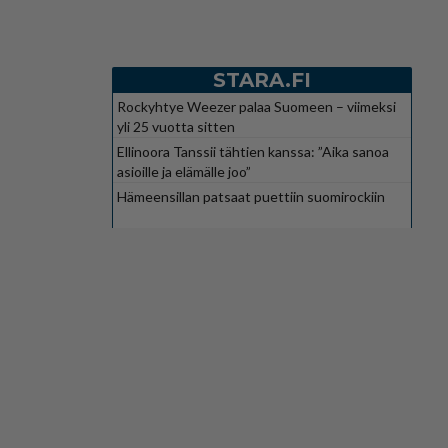
STARA.FI
Rockyhtye Weezer palaa Suomeen – viimeksi
yli 25 vuotta sitten
Ellinoora Tanssii tähtien kanssa: ”Aika sanoa
asioille ja elämälle joo”
Hämeensillan patsaat puettiin suomirockiin