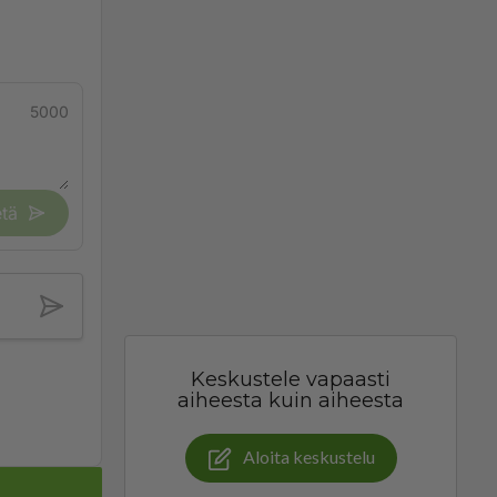
5000
tä
Keskustele vapaasti
aiheesta kuin aiheesta
Aloita keskustelu