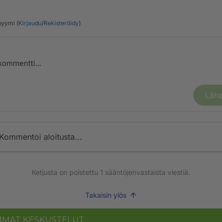
yymi (
Kirjaudu
/
Rekisteröidy
)
Lähe
Kommentoi aloitusta...
Ketjusta on poistettu
1
sääntöjenvastaista viestiä.
Takaisin ylös
MMAT KESKUSTELUT