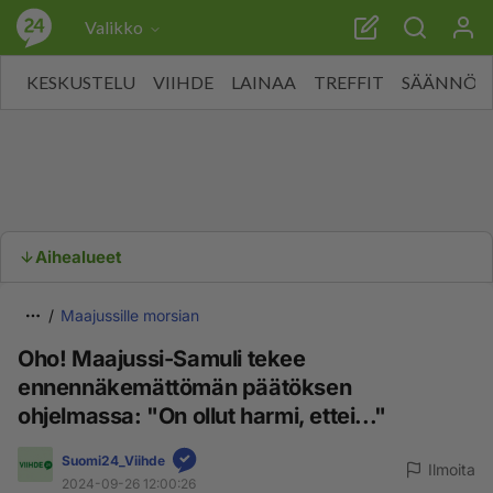
Valikko
KESKUSTELU
VIIHDE
LAINAA
TREFFIT
SÄÄNNÖT
Aihealueet
Maajussille morsian
Oho! Maajussi-Samuli tekee
ennennäkemättömän päätöksen
ohjelmassa: "On ollut harmi, ettei..."
Suomi24_Viihde
Ilmoita
2024-09-26 12:00:26