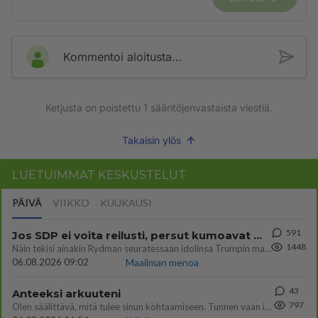
Kommentoi aloitusta...
Ketjusta on poistettu
1
sääntöjenvastaista viestiä.
Takaisin ylös
LUETUIMMAT KESKUSTELUT
PÄIVÄ
VIIKKO
KUUKAUSI
591
Jos SDP ei voita reilusti, persut kumoavat demokratian Suomesta
1448
Näin tekisi ainakin Rydman seuratessaan idolinsa Trumpin mallia https://www.is.fi/politiikka/art-2000012187244.html
06.08.2026 09:02
Maailman menoa
43
Anteeksi arkuuteni
797
Olen säälittävä, mitä tulee sinun kohtaamiseen. Tunnen vaan itseni todella epävarmaksi sun kanssa. Jos minun olisi pitän