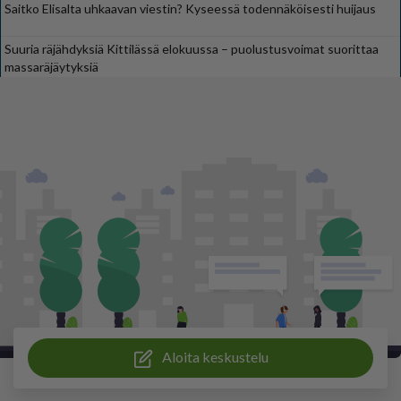
Saitko Elisalta uhkaavan viestin? Kyseessä todennäköisesti huijaus
Suuria räjähdyksiä Kittilässä elokuussa – puolustusvoimat suorittaa
massaräjäytyksiä
Aloita keskustelu