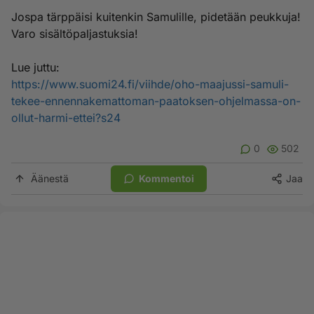
Jospa tärppäisi kuitenkin Samulille, pidetään peukkuja!
Varo sisältöpaljastuksia!
Lue juttu:
https://www.suomi24.fi/viihde/oho-maajussi-samuli-
tekee-ennennakemattoman-paatoksen-ohjelmassa-on-
ollut-harmi-ettei?s24
0
502
Äänestä
Kommentoi
Jaa