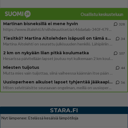
Osallistu keskusteluun
Martinan bisneksillä ei mene hyvin
328
https://www.iltalehti.fi/viihdeuutiset/a/c46da6ab-340f-4790-aaa7-0865eed2336 Yrityksen konkurssihakemus on tullut kärä
Tiesitkö? Martina Aitolehden isäpuoli on tämä suosittu laulaja
34
Martina Aitolehti on seurattu julkisuuden henkilö. Lähipiiriin mahtuu muitakin tunnettuja henkilöitä. Tiesitkö, että Ma
2 km on nykyään liian pitkä koulumatka
107
Hesarissa päivitellään lapset joutuu nyt kulkemaan 2 km kouluun jösses. Ruostefillarilla tuo matka menee vaikka miten äk
Miesten tuijotus
44
Mutta mies vain tuijottaa, siinä vaiheessa käännän itse pään pois. Mikä juttu? Yleensä jos joku tuijottaa tai katsoo, hä
Uusioperheen aikuiset lapset tyhjentää jääkaapin käydessään
56
Miten selvittäisitte seuraavan ongelman, meillä on uusioperhe, minulla teini-ikäiset lapset ja puolisolla aikuiset, jotk
STARA.FI
Nyt lämpenee: Etelässä kesäisiä lämpötiloja