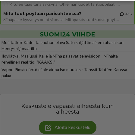
TTK tulee taas tänä syksynä. Ohjelman uudet tähtioppilaat julkistetaan torstaina 6. elokuuta klo 14 alkavassa lehdistö
Mitä tuot pöytään parisuhteessa?
458
Siinäpä se kysymys on otsikossa. Mitäpä siis tuot/toisit pöytään parisuhteessa? Oletko mies vai nainen? Koetko sen mitä
SUOMI24 VIIHDE
Muistatko? Kädestä suuhun elävä Satu sai jättimäisen rahasalkun
Henry-miljonääriltä
Iloyllätys! Maajussi-Kalle ja Niina palaavat televisioon - Niinalta
rehellinen reaktio: "KÄÄKS!"
Vappu Pimiän lähtö ei ole ainoa iso muutos - Tanssii Tähtien Kanssa
palaa
Keskustele vapaasti aiheesta kuin
aiheesta
Aloita keskustelu