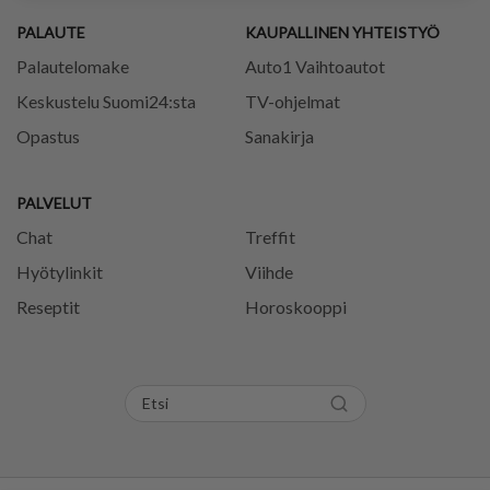
PALAUTE
KAUPALLINEN YHTEISTYÖ
Palautelomake
Auto1 Vaihtoautot
Keskustelu Suomi24:sta
TV-ohjelmat
Opastus
Sanakirja
PALVELUT
Chat
Treffit
Hyötylinkit
Viihde
Reseptit
Horoskooppi