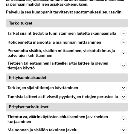
07.08.2026 15:03
Ikävä
ja parhaan mahdollisen asiakaskokemuksen.
Palvelu ja sen kumppanit tarvitsevat suostumuksesi seuraaviin:
35
En välitä sinusta yhtään
567
Olet pelkkä itsestään liikoja luuleva ämmä. Kierrän sinut kaukaa nyt ja aina. Olit mulle pelkkä lelu vaan.
Tarkoitukset
07.08.2026 17:14
Ikävä
Tarkat sijaintitiedot ja tunnistaminen laitetta skannaamalla
7
Ernest Lawson täräytti erikoisen heiton TTK-lehdistötilaisuudessa: " Onko tässä tarkoituksena...?"
Kohdennettu mainonta ja mainonnan mittaaminen
556
Ernest Lawson esitteli uudet TTK-tähtioppilaat ja opettajat torstaina 6.8. lehdistölle. Tulevalla kaudella on yksi hausk
Personoitu sisältö, sisällön mittaaminen, yleisötutkimus ja
07.08.2026 07:20
Kotimaiset julkkisjuorut
palvelujen kehittäminen
51
Tietojen tallentaminen laitteelle ja/tai laitteella olevien
Ei se nainen edes oo
tietojen käyttö
513
mitenkään nätti 🤣🤣🤣🤣🤣
08.08.2026 19:19
Ikävä
Erityisominaisuudet
78
Tarkkojen sijaintitietojen käyttäminen
Hyvä ihminen
476
Koetko olevasi hyvä ihminen ja kohteletko toisia arvostavasti?
Tunnista laitteet aktiivisesti pyydettyjen tietojen perusteella
08.08.2026 05:09
Ikävä
Erityiset tarkoitukset
33
Nainen. Onko meissä
Tietoturva, väärinkäytösten ehkäiseminen ja virheiden
435
Sinusta jotain samaa? Näköä tai luonteenpiirteitä? Utelias
korjaaminen
07.08.2026 21:51
Ikävä
Mainonnan ja sisällön tekninen jakelu