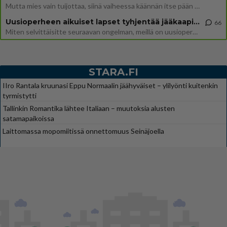
Mutta mies vain tuijottaa, siinä vaiheessa käännän itse pään pois. Mikä juttu? Yleensä jos joku tuijottaa tai katsoo, hä
Uusioperheen aikuiset lapset tyhjentää jääkaapin käydessään
66
Miten selvittäisitte seuraavan ongelman, meillä on uusioperhe, minulla teini-ikäiset lapset ja puolisolla aikuiset, jotk
STARA.FI
IIro Rantala kruunasi Eppu Normaalin jäähyväiset – ylilyönti kuitenkin
tyrmistytti
Tallinkin Romantika lähtee Italiaan – muutoksia alusten
satamapaikoissa
Laittomassa mopomiitissä onnettomuus Seinäjoella