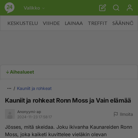
Valikko
KESKUSTELU
VIIHDE
LAINAA
TREFFIT
SÄÄNNÖT
Aihealueet
Kauniit ja rohkeat
Kauniit ja rohkeat Ronn Moss ja Vain elämää
Anonyymi-ap
Ilmoita
2024-11-23 17:58:17
Jösses, mitä skeidaa. Joku ikivanha Kaunareiden Ronn
Moss, joka kaiketi kuvittelee vieläkin olevan