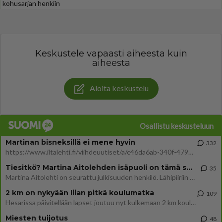
kohusarjan henkiin
Keskustele vapaasti aiheesta kuin
aiheesta
Aloita keskustelu
Osallistu keskusteluun
Martinan bisneksillä ei mene hyvin
332
https://www.iltalehti.fi/viihdeuutiset/a/c46da6ab-340f-4790-aaa7-0865eed2336 Yrityksen konkurssihakemus on tullut kärä
Tiesitkö? Martina Aitolehden isäpuoli on tämä suosittu laulaja
35
Martina Aitolehti on seurattu julkisuuden henkilö. Lähipiiriin mahtuu muitakin tunnettuja henkilöitä. Tiesitkö, että Ma
2 km on nykyään liian pitkä koulumatka
109
Hesarissa päivitellään lapset joutuu nyt kulkemaan 2 km kouluun jösses. Ruostefillarilla tuo matka menee vaikka miten äk
Miesten tuijotus
48