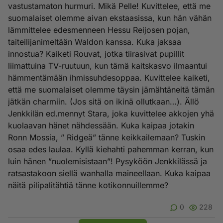
vastustamaton hurmuri. Mikä Pelle! Kuvittelee, että me
suomalaiset olemme aivan ekstaasissa, kun hän vähän
lämmittelee edesmenneen Hessu Reijosen pojan,
taiteilijanimeltään Waldon kanssa. Kuka jaksaa
innostua? Kaiketi Rouvat, jotka tiirasivat pupillit
liimattuina TV-ruutuun, kun tämä kaitskasvo ilmaantui
hämmentämään ihmissuhdesoppaa. Kuvittelee kaiketi,
että me suomalaiset olemme täysin jämähtäneitä tämän
jätkän charmiin. (Jos sitä on ikinä ollutkaan…). Ällö
Jenkkilän ed.mennyt Stara, joka kuvittelee akkojen yhä
kuolaavan hänet nähdessään. Kuka kaipaa jotakin
Ronn Mossia, ” Ridgeä” tänne keikkailemaan? Tuskin
osaa edes laulaa. Kyllä kiehahti pahemman kerran, kun
luin hänen ”nuolemisistaan”! Pysyköön Jenkkilässä ja
ratsastakoon siellä wanhalla maineellaan. Kuka kaipaa
näitä pilipalitähtiä tänne kotikonnuillemme?
0
228