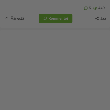
5
449
Äänestä
Kommentoi
Jaa