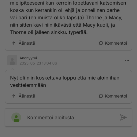
mielipiteeseeni kun kerroin lopettavani katsomisen
koska kun kerrankin oli ehjä ja onnellinen perhe
vai pari (en muista oliko lapsi(a) Thorne ja Macy,
niin sitten kävi niin ikävästi että Macy kuoli, ja
Thorne oli jälleen sinkku. typerää.
Äänestä
Kommentoi
Anonyymi
2025-05-23 18:04:06
Nyt oli niin koskettava loppu että mie aloin ihan
vesittelemmään
Äänestä
Kommentoi
Kommentoi aloitusta...