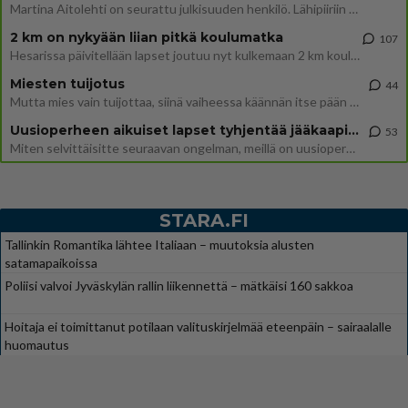
Martina Aitolehti on seurattu julkisuuden henkilö. Lähipiiriin mahtuu muitakin tunnettuja henkilöitä. Tiesitkö, että Ma
2 km on nykyään liian pitkä koulumatka
107
Hesarissa päivitellään lapset joutuu nyt kulkemaan 2 km kouluun jösses. Ruostefillarilla tuo matka menee vaikka miten äk
Miesten tuijotus
44
Mutta mies vain tuijottaa, siinä vaiheessa käännän itse pään pois. Mikä juttu? Yleensä jos joku tuijottaa tai katsoo, hä
Uusioperheen aikuiset lapset tyhjentää jääkaapin käydessään
53
Miten selvittäisitte seuraavan ongelman, meillä on uusioperhe, minulla teini-ikäiset lapset ja puolisolla aikuiset, jotk
STARA.FI
Tallinkin Romantika lähtee Italiaan – muutoksia alusten
satamapaikoissa
Poliisi valvoi Jyväskylän rallin liikennettä – mätkäisi 160 sakkoa
Hoitaja ei toimittanut potilaan valituskirjelmää eteenpäin – sairaalalle
huomautus