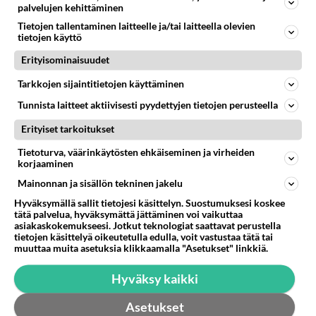
529
Poliisin mukaan nuori oli lähes täysi-ikäinen. Ennen iltakuutta tulleen ilmoituksen mukaan ihminen oli joutunut mahdoll
palvelujen kehittäminen
06.08.2026 20:09
Iisalmi
Tietojen tallentaminen laitteelle ja/tai laitteella olevien
tietojen käyttö
34
Mikä on ollut
519
Erityisominaisuudet
Söpöintä välillämme?
06.08.2026 14:44
Ikävä
Tarkkojen sijaintitietojen käyttäminen
28
Tykkäätköhän vielä minusta?
Tunnista laitteet aktiivisesti pyydettyjen tietojen perusteella
484
Yhtä paljon, kuin minä sinusta? Haaveissa ollaan kahdestaan, rauhassa ja lähennytään fyysisesti ja tutustutaan syvemmin
Erityiset tarkoitukset
06.08.2026 07:42
Ikävä
Tietoturva, väärinkäytösten ehkäiseminen ja virheiden
37
Olet ihana
korjaaminen
480
Muru, sä oot ihana. Tunsitko sen sähkön meidän välillä kun oltiin ihan låhekkäin? 👩‍❤️‍👩❤️😼😘
Mainonnan ja sisällön tekninen jakelu
05.08.2026 21:15
Ikävä
Hyväksymällä sallit tietojesi käsittelyn. Suostumuksesi koskee
tätä palvelua, hyväksymättä jättäminen voi vaikuttaa
39
kenen näköinen
asiakaskokemukseesi. Jotkut teknologiat saattavat perustella
467
kaivattusi on ?
tietojen käsittelyä oikeutetulla edulla, voit vastustaa tätä tai
07.08.2026 16:24
Ikävä
muuttaa muita asetuksia klikkaamalla "Asetukset" linkkiä.
151
Hyväksy kaikki
Vihervasemmistofeministinaisasianaiset
438
Tulevat tänne palstalle haukkumaan miehiä ja naljailemaan miehelle, kehuvat olevansa heitä parempia. Itse asuvat MIEHE
Asetukset
06.08.2026 12:01
Sinkut