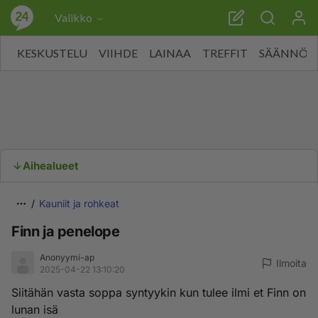
Valikko
KESKUSTELU
VIIHDE
LAINAA
TREFFIT
SÄÄNNÖT
Aihealueet
Kauniit ja rohkeat
Finn ja penelope
Anonyymi-ap
Ilmoita
2025-04-22 13:10:20
Siitähän vasta soppa syntyykin kun tulee ilmi et Finn on
lunan isä