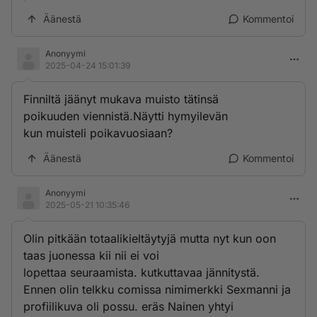
Äänestä
Kommentoi
Anonyymi
2025-04-24 15:01:39
Finniltä jäänyt mukava muisto tätinsä
poikuuden viennistä.Näytti hymyilevän
kun muisteli poikavuosiaan?
Äänestä
Kommentoi
Anonyymi
2025-05-21 10:35:46
Olin pitkään totaalikieltäytyjä mutta nyt kun oon
taas juonessa kii nii ei voi
lopettaa seuraamista. kutkuttavaa jännitystä.
Ennen olin telkku comissa nimimerkki Sexmanni ja
profiilikuva oli possu. eräs Nainen yhtyi