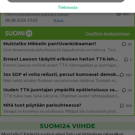
Tietosuoja
22
Hyvännäköinen pakkaus
422
Olet hyvännäköinen pakkaus nainen.
06.08.2026 13:03
Ikävä
Osallistu keskusteluun
Muistatko Mikkelin panttivankidraaman?
45
Uusi draamasarja järkyttävästä tapauksesta on tulossa. Tositapahtumiin perustuva sarja ammentaa vuoden 1986 Mikkelin pan
Ernest Lawson täräytti erikoisen heiton TTK-lehdistötilaisuudessa: " Onko tässä tarkoituksena...?"
1
Ernest Lawson esitteli uudet TTK-tähtioppilaat ja opettajat torstaina 6.8. lehdistölle. Tulevalla kaudella on yksi hausk
Jos SDP ei voita reilusti, persut kumoavat demokratian Suomesta
583
Näin tekisi ainakin Rydman seuratessaan idolinsa Trumpin mallia https://www.is.fi/politiikka/art-2000012187244.html
Uuden TTK-juontajan ympärillä epätietoisuus sakenee - Nyt MTV hämmentää soppaa
34
TTK tulee taas tänä syksynä. Ohjelman uudet tähtioppilaat julkistetaan torstaina 6. elokuuta klo 14 alkavassa lehdistö
Mitä tuot pöytään parisuhteessa?
458
Siinäpä se kysymys on otsikossa. Mitäpä siis tuot/toisit pöytään parisuhteessa? Oletko mies vai nainen? Koetko sen mitä
SUOMI24 VIIHDE
Muistatko? Kädestä suuhun elävä Satu sai jättimäisen rahasalkun