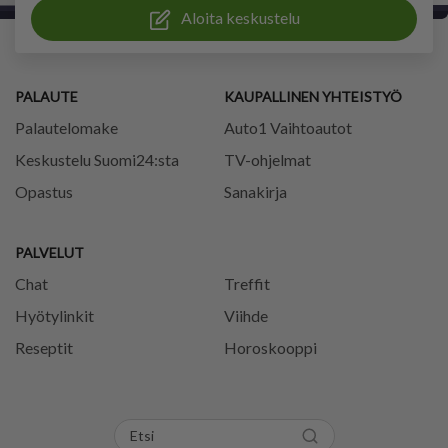
Aloita keskustelu
PALAUTE
KAUPALLINEN YHTEISTYÖ
Palautelomake
Auto1 Vaihtoautot
Keskustelu Suomi24:sta
TV-ohjelmat
Opastus
Sanakirja
PALVELUT
Chat
Treffit
Hyötylinkit
Viihde
Reseptit
Horoskooppi