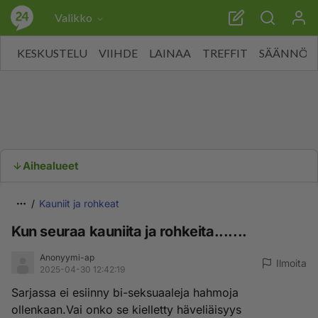
Valikko
KESKUSTELU
VIIHDE
LAINAA
TREFFIT
SÄÄNNÖT
Aihealueet
Kauniit ja rohkeat
Kun seuraa kauniita ja rohkeita.......
Anonyymi-ap
Ilmoita
2025-04-30 12:42:19
Sarjassa ei esiinny bi-seksuaaleja hahmoja
ollenkaan.Vai onko se kielletty häveliäisyys