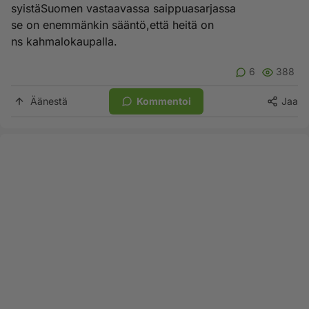
syistäSuomen vastaavassa saippuasarjassa
se on enemmänkin sääntö,että heitä on
ns kahmalokaupalla.
6
388
Äänestä
Kommentoi
Jaa