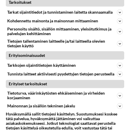
Tarkoitukset
67
2 km on nykyään liian pitkä koulumatka
Tarkat sijaintitiedot ja tunnistaminen laitetta skannaamalla
818
Hesarissa päivitellään lapset joutuu nyt kulkemaan 2 km kouluun jösses. Ruostefillarilla tuo matka menee vaikka miten äk
04.08.2026 10:07
Lieksa
Kohdennettu mainonta ja mainonnan mittaaminen
Personoitu sisältö, sisällön mittaaminen, yleisötutkimus ja
206
Martinan bisneksillä ei mene hyvin
palvelujen kehittäminen
816
https://www.iltalehti.fi/viihdeuutiset/a/c46da6ab-340f-4790-aaa7-0865eed2336 Yrityksen konkurssihakemus on tullut kärä
Tietojen tallentaminen laitteelle ja/tai laitteella olevien
05.08.2026 05:51
Kotimaiset julkkisjuorut
tietojen käyttö
Erityisominaisuudet
54
Mikä sinua ja kaivattuasi
783
Yhdistää??????
Tarkkojen sijaintitietojen käyttäminen
04.08.2026 18:50
Ikävä
Tunnista laitteet aktiivisesti pyydettyjen tietojen perusteella
40
Sinulle mies
Erityiset tarkoitukset
759
Kohtaamme jälleen kun on oikea aika. Sitä ei voi mikään eikä kukaan estää <3 <3
04.08.2026 15:01
Ikävä
Tietoturva, väärinkäytösten ehkäiseminen ja virheiden
korjaaminen
28
Tiesitkö? Martina Aitolehden isäpuoli on tämä suosittu laulaja
Mainonnan ja sisällön tekninen jakelu
755
Martina Aitolehti on seurattu julkisuuden henkilö. Lähipiiriin mahtuu muitakin tunnettuja henkilöitä. Tiesitkö, että Ma
Hyväksymällä sallit tietojesi käsittelyn. Suostumuksesi koskee
05.08.2026 07:23
Kotimaiset julkkisjuorut
tätä palvelua, hyväksymättä jättäminen voi vaikuttaa
asiakaskokemukseesi. Jotkut teknologiat saattavat perustella
56
tietojen käsittelyä oikeutetulla edulla, voit vastustaa tätä tai
Mitä uskot hänen ajattelevan sinusta?