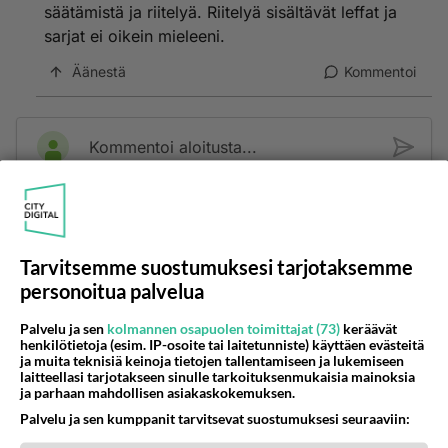
säätämistä ja riitelyä. Riitelyä sisältävät leffat ja
sarjat ei oikein mieleeni.
Äänestä
Kommentoi
Kommentoi aloitusta...
Ketjusta on poistettu
0
sääntöjenvastaista viestiä.
Tarvitsemme suostumuksesi tarjotaksemme
Takaisin ylös
personoitua palvelua
LUETUIMMAT KESKUSTELUT
Palvelu ja sen
kolmannen osapuolen toimittajat (73)
keräävät
henkilötietoja (esim. IP-osoite tai laitetunniste) käyttäen evästeitä
PÄIVÄ
VIIKKO
KUUKAUSI
ja muita teknisiä keinoja tietojen tallentamiseen ja lukemiseen
laitteellasi tarjotakseen sinulle tarkoituksenmukaisia mainoksia
ja parhaan mahdollisen asiakaskokemuksen.
353
Mitä tuot pöytään parisuhteessa?
1422
Siinäpä se kysymys on otsikossa. Mitäpä siis tuot/toisit pöytään parisuhteessa? Oletko mies vai nainen? Koetko sen mitä
Palvelu ja sen kumppanit tarvitsevat suostumuksesi seuraaviin:
04.08.2026 16:53
Sinkut