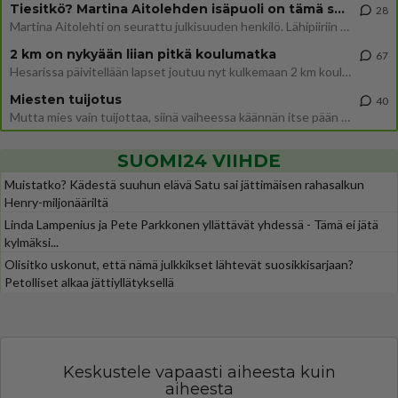
Tiesitkö? Martina Aitolehden isäpuoli on tämä suosittu laulaja
28
Martina Aitolehti on seurattu julkisuuden henkilö. Lähipiiriin mahtuu muitakin tunnettuja henkilöitä. Tiesitkö, että Ma
2 km on nykyään liian pitkä koulumatka
67
Hesarissa päivitellään lapset joutuu nyt kulkemaan 2 km kouluun jösses. Ruostefillarilla tuo matka menee vaikka miten äk
Miesten tuijotus
40
Mutta mies vain tuijottaa, siinä vaiheessa käännän itse pään pois. Mikä juttu? Yleensä jos joku tuijottaa tai katsoo, hä
SUOMI24 VIIHDE
Muistatko? Kädestä suuhun elävä Satu sai jättimäisen rahasalkun
Henry-miljonääriltä
Linda Lampenius ja Pete Parkkonen yllättävät yhdessä - Tämä ei jätä
kylmäksi...
Olisitko uskonut, että nämä julkkikset lähtevät suosikkisarjaan?
Petolliset alkaa jättiyllätyksellä
Keskustele vapaasti aiheesta kuin
aiheesta