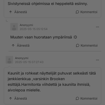
Sivistyneissä ohjelmissa ei heppeleitä esiinny.
Äänestä
Kommentoi
Anonyymi
2025-05-15 05:12:54
Muuten vaan huorataan ympäriinsä :D
Äänestä
Kommentoi
Anonyymi
2025-05-15 07:27:43
Kauniit ja rohkeat näyttelijät puhuvat selkeästi tätä
jenkkienkkua ,varsinkin Brooken
esittäjä.Harmitonta viihdettä ja kauniita ihmisiä,
aivolepoa mielelle.
Äänestä
Kommentoi