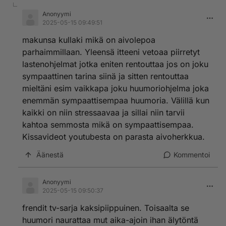
Anonyymi
2025-05-15 09:49:51
makunsa kullaki mikä on aivolepoa
parhaimmillaan. Yleensä itteeni vetoaa piirretyt
lastenohjelmat jotka eniten rentouttaa jos on joku
sympaattinen tarina siinä ja sitten rentouttaa
mieltäni esim vaikkapa joku huumoriohjelma joka
enemmän sympaattisempaa huumoria. Välillä kun
kaikki on niin stressaavaa ja sillai niin tarvii
kahtoa semmosta mikä on sympaattisempaa.
Kissavideot youtubesta on parasta aivoherkkua.
Äänestä
Kommentoi
Anonyymi
2025-05-15 09:50:37
frendit tv-sarja kaksipiippuinen. Toisaalta se
huumori naurattaa mut aika-ajoin ihan älytöntä