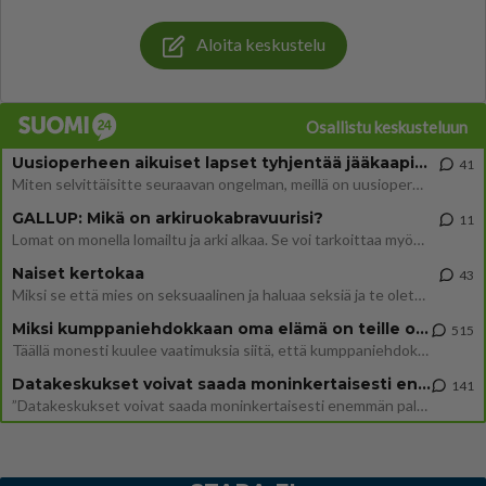
Aloita keskustelu
Osallistu keskusteluun
Uusioperheen aikuiset lapset tyhjentää jääkaapin käydessään
41
Miten selvittäisitte seuraavan ongelman, meillä on uusioperhe, minulla teini-ikäiset lapset ja puolisolla aikuiset, jotk
GALLUP: Mikä on arkiruokabravuurisi?
11
Lomat on monella lomailtu ja arki alkaa. Se voi tarkoittaa myös sitä, että grillailut on grillattu ja palataan arjen ruo
Naiset kertokaa
43
Miksi se että mies on seksuaalinen ja haluaa seksiä ja te olette hänen mielestänne haluttava on vastenmielistä? Mikä sii
Miksi kumppaniehdokkaan oma elämä on teille ongelma?
515
Täällä monesti kuulee vaatimuksia siitä, että kumppaniehdokkaalla ei saisi olla lemmikkejä, lapsia, kavereita, eksiä, su
Datakeskukset voivat saada moninkertaisesti enemmän palautuksia kuin mitä ne maksavat veroja
141
”Datakeskukset voivat saada moninkertaisesti enemmän palautuksia kuin mitä ne maksavat veroja”, sanoo professori Jussi K