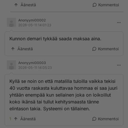
Äänestä
Kommentoi
Anonyymi00002
2026-05-11 14:01:23
Kunnon demari tykkää saada maksaa aina.
Äänestä
Kommentoi
Anonyymi00003
2026-05-11 14:05:23
Kyllä se noin on että matalilla tuloilla vaikka tekisi
40 vuotta raskasta kuluttavaa hommaa ei saa juuri
yhtään enempää kun sellainen joka on loikoillut
koko ikänsä tai tullut kehitysmaasta tänne
elintason takia. Systeemi on tällainen.
1
Äänestä
Kommentoi