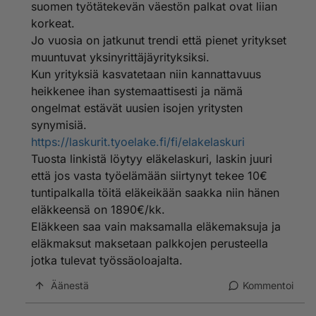
suomen työtätekevän väestön palkat ovat liian
korkeat.
Jo vuosia on jatkunut trendi että pienet yritykset
muuntuvat yksinyrittäjäyrityksiksi.
Kun yrityksiä kasvatetaan niin kannattavuus
heikkenee ihan systemaattisesti ja nämä
ongelmat estävät uusien isojen yritysten
synymisiä.
https://laskurit.tyoelake.fi/fi/elakelaskuri
Tuosta linkistä löytyy eläkelaskuri, laskin juuri
että jos vasta työelämään siirtynyt tekee 10€
tuntipalkalla töitä eläkeikään saakka niin hänen
eläkkeensä on 1890€/kk.
Eläkkeen saa vain maksamalla eläkemaksuja ja
eläkmaksut maksetaan palkkojen perusteella
jotka tulevat työssäoloajalta.
Äänestä
Kommentoi