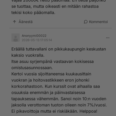
vajaa 20000€ netto pääomaa. En tiedä paljonko
se tuottaa, mutta oikeasti en mitään rahastoa
tekisi koko pääomalla.
Äänestä
Kommentoi
Anonyymi00022
2026-05-13 17:05:14
Eräällä tuttavallani on pikkukaupungin keskustan
kaksio vuokralla.
Itse asuu syrjempänä vastaavan kokisessa
omistusasunnossaan.
Kertoi vuosia sijoittaneensa kuukausittain
vuokran ja hoitovastikkeen eron johonki
korkorahastoon. Kun kurssit ovat alhaalla saa
osuuksia enemmän ja päinvastaisessa
tapauksessa vähemmän. Sanoi noin 10:n vuoden
jaksolla verottoman tuoton olleen noin 7%/vuosi.
Ei pikavoittoja mutta ei riskiäkään. Helppoa!