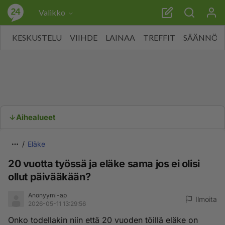
Valikko
KESKUSTELU
VIIHDE
LAINAA
TREFFIT
SÄÄNNÖT
Aihealueet
Eläke
20 vuotta työssä ja eläke sama jos ei olisi
ollut päivääkään?
Anonyymi-ap
Ilmoita
2026-05-11 13:29:56
Onko todellakin niin että 20 vuoden töillä eläke on