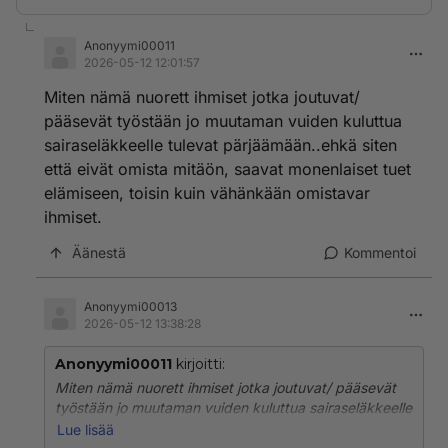
Anonyymi00011
2026-05-12 12:01:57
Miten nämä nuorett ihmiset jotka joutuvat/
pääsevät työstään jo muutaman vuiden kuluttua
sairaseläkkeelle tulevat pärjäämään..ehkä siten
että eivät omista mitäön, saavat monenlaiset tuet
elämiseen, toisin kuin vähänkään omistavar
ihmiset.
Äänestä
Kommentoi
Anonyymi00013
2026-05-12 13:38:28
Anonyymi00011
kirjoitti:
Miten nämä nuorett ihmiset jotka joutuvat/ pääsevät
työstään jo muutaman vuiden kuluttua sairaseläkkeelle
tulevat pärjäämään..ehkä siten että eivät omista
Lue lisää
mitäön, saavat monenlaiset tuet elämiseen, toisin kuin