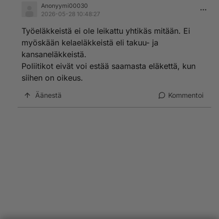
Anonyymi00030
2026-05-28 10:48:27
Työeläkkeistä ei ole leikattu yhtikäs mitään. Ei
myöskään kelaeläkkeistä eli takuu- ja
kansaneläkkeistä.
Poliitikot eivät voi estää saamasta eläkettä, kun
siihen on oikeus.
Äänestä
Kommentoi