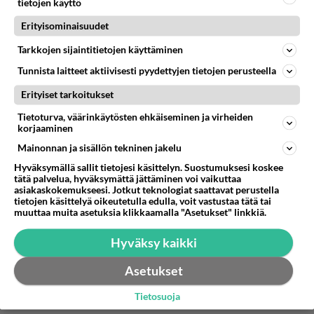
tietojen käyttö
korkeat.
Lue lisää
Jo vuosia on jatkunut trendi että pienet yritykset
Erityisominaisuudet
muuntuvat yksinyrittäjäyrityksiksi.
Laskuri ei ole todellinen
Kun yrityksiä kasvatetaan niin kannattavuus
Tarkkojen sijaintitietojen käyttäminen
heikkenee ihan systemaattisesti ja nämä ongelmat
Äänestä
Kommentoi
Tunnista laitteet aktiivisesti pyydettyjen tietojen perusteella
estävät uusien isojen yritysten synymisiä.
https://laskurit.tyoelake.fi/fi/elakelaskuri
Erityiset tarkoitukset
Anonyymi00047
Tuosta linkistä löytyy eläkelaskuri, laskin juuri että jos
2026-07-20 10:05:29
vasta työelämään siirtynyt tekee 10€ tuntipalkalla töitä
Tietoturva, väärinkäytösten ehkäiseminen ja virheiden
korjaaminen
eläkeikään saakka niin hänen eläkkeensä on
Anonyymi00046
kirjoitti:
1890€/kk.
Mainonnan ja sisällön tekninen jakelu
Laskuri ei ole todellinen
Eläkkeen saa vain maksamalla eläkemaksuja ja
Hyväksymällä sallit tietojesi käsittelyn. Suostumuksesi koskee
eläkmaksut maksetaan palkkojen perusteella jotka
tätä palvelua, hyväksymättä jättäminen voi vaikuttaa
tulevat työssäoloajalta.
asiakaskokemukseesi. Jotkut teknologiat saattavat perustella
Laskurissa ei huomioida, että eläkekertyminen
tietojen käsittelyä oikeutetulla edulla, voit vastustaa tätä tai
loppuu 1957 vuotiaalla 68 vuoden iässä, töitä voi
muuttaa muita asetuksia klikkaamalla "Asetukset" linkkiä.
tehdä, mutta eläkettä ei enää tule lisää.
Hyväksy kaikki
Äänestä
Kommentoi
Asetukset
Anonyymi00048
Tietosuoja
2026-07-20 10:11:08