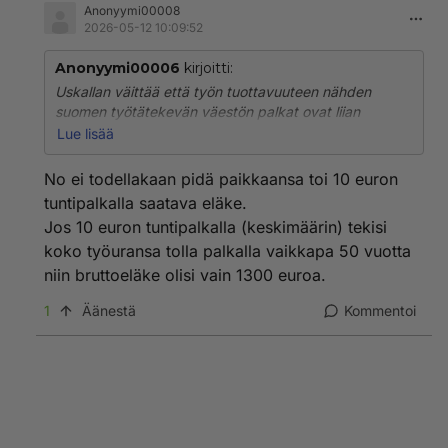
Anonyymi00008
2026-05-12 10:09:52
Anonyymi00006
kirjoitti:
Uskallan väittää että työn tuottavuuteen nähden
suomen työtätekevän väestön palkat ovat liian
korkeat.
Lue lisää
Jo vuosia on jatkunut trendi että pienet yritykset
muuntuvat yksinyrittäjäyrityksiksi.
No ei todellakaan pidä paikkaansa toi 10 euron
Kun yrityksiä kasvatetaan niin kannattavuus
tuntipalkalla saatava eläke.
heikkenee ihan systemaattisesti ja nämä ongelmat
Jos 10 euron tuntipalkalla (keskimäärin) tekisi
estävät uusien isojen yritysten synymisiä.
koko työuransa tolla palkalla vaikkapa 50 vuotta
https://laskurit.tyoelake.fi/fi/elakelaskuri
Tuosta linkistä löytyy eläkelaskuri, laskin juuri että jos
niin bruttoeläke olisi vain 1300 euroa.
vasta työelämään siirtynyt tekee 10€ tuntipalkalla töitä
1
Äänestä
Kommentoi
eläkeikään saakka niin hänen eläkkeensä on
1890€/kk.
Eläkkeen saa vain maksamalla eläkemaksuja ja
eläkmaksut maksetaan palkkojen perusteella jotka
tulevat työssäoloajalta.