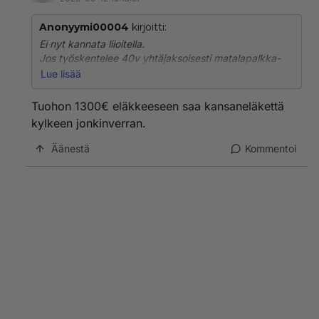
Anonyymi00004
kirjoitti:
Ei nyt kannata liioitella.
Jos työskentelee 40v yhtäjaksoisesti matalapalkka-
alalla niin saa kuitenkin eläkettä joku 1300€ brutto.
Lue lisää
Takuueläke kuitenkin on vajaa 1000€.
Mietin vain että mitä sinun mielestä pitäisi tehdä,
Tuohon 1300€ eläkkeeseen saa kansaneläkettä
korottaa eläkkeitä vai?
kylkeen jonkinverran.
Kai sitten korotetaan myös niiden eläkkeitä jotka ovat
saaneet parempaa palkkaa mutta joiden palkkojen
Äänestä
Kommentoi
perusteella on maksettu enemmän eläkemaksuja?
Vai pienennetäänkö takuueläkkeitä?