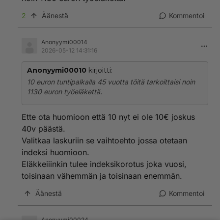
heikkenee ihan systemaattisesti ja nämä ongelmat
estävät uusien isojen yritysten synymisiä.
2
Äänestä
Kommentoi
https://laskurit.tyoelake.fi/fi/elakelaskuri
Tuosta linkistä löytyy eläkelaskuri, laskin juuri että jos
vasta työelämään siirtynyt tekee 10€ tuntipalkalla töitä
Anonyymi00014
2026-05-12 14:31:16
eläkeikään saakka niin hänen eläkkeensä on
1890€/kk.
Anonyymi00010
kirjoitti:
Eläkkeen saa vain maksamalla eläkemaksuja ja
eläkmaksut maksetaan palkkojen perusteella jotka
10 euron tuntipalkalla 45 vuotta töitä tarkoittaisi noin
tulevat työssäoloajalta.
1130 euron työeläkettä.
Ette ota huomioon että 10 nyt ei ole 10€ joskus
40v päästä.
Valitkaa laskuriin se vaihtoehto jossa otetaan
indeksi huomioon.
Eläkkeiiinkin tulee indeksikorotus joka vuosi,
toisinaan vähemmän ja toisinaan enemmän.
Äänestä
Kommentoi
Anonyymi00024