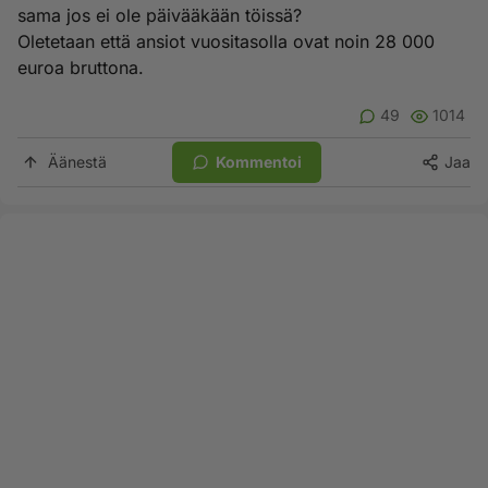
sama jos ei ole päivääkään töissä?
Oletetaan että ansiot vuositasolla ovat noin 28 000
euroa bruttona.
49
1014
Äänestä
Kommentoi
Jaa