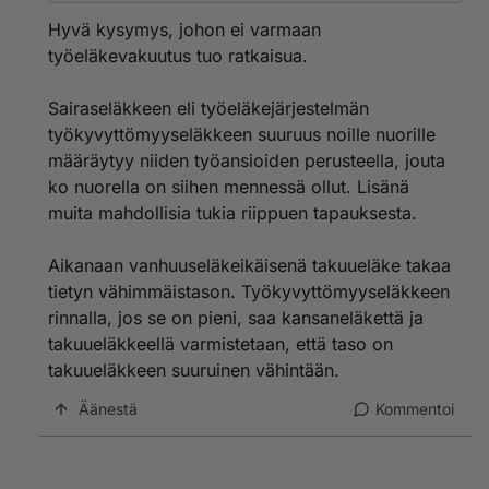
vähänkään omistavar ihmiset.
Hyvä kysymys, johon ei varmaan
työeläkevakuutus tuo ratkaisua.
Sairaseläkkeen eli työeläkejärjestelmän
työkyvyttömyyseläkkeen suuruus noille nuorille
määräytyy niiden työansioiden perusteella, jouta
ko nuorella on siihen mennessä ollut. Lisänä
muita mahdollisia tukia riippuen tapauksesta.
Aikanaan vanhuuseläkeikäisenä takuueläke takaa
tietyn vähimmäistason. Työkyvyttömyyseläkkeen
rinnalla, jos se on pieni, saa kansaneläkettä ja
takuueläkkeellä varmistetaan, että taso on
takuueläkkeen suuruinen vähintään.
Äänestä
Kommentoi