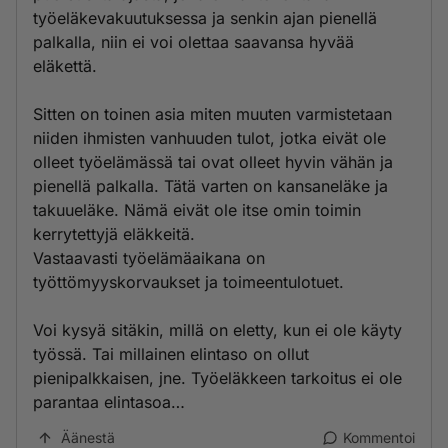
työeläkevakuutuksessa ja senkin ajan pienellä
palkalla, niin ei voi olettaa saavansa hyvää
eläkettä.
Sitten on toinen asia miten muuten varmistetaan
niiden ihmisten vanhuuden tulot, jotka eivät ole
olleet työelämässä tai ovat olleet hyvin vähän ja
pienellä palkalla. Tätä varten on kansaneläke ja
takuueläke. Nämä eivät ole itse omin toimin
kerrytettyjä eläkkeitä.
Vastaavasti työelämäaikana on
työttömyyskorvaukset ja toimeentulotuet.
Voi kysyä sitäkin, millä on eletty, kun ei ole käyty
työssä. Tai millainen elintaso on ollut
pienipalkkaisen, jne. Työeläkkeen tarkoitus ei ole
parantaa elintasoa…
Äänestä
Kommentoi