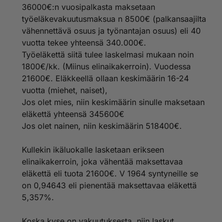
36000€:n vuosipalkasta maksetaan
työeläkevakuutusmaksua n 8500€ (palkansaajilta
vähennettävä osuus ja työnantajan osuus) eli 40
vuotta tekee yhteensä 340.000€.
Työeläkettä siitä tulee laskelmasi mukaan noin
1800€/kk. (Miinus elinaikakerroin). Vuodessa
21600€. Eläkkeellä ollaan keskimäärin 16-24
vuotta (miehet, naiset),
Jos olet mies, niin keskimäärin sinulle maksetaan
eläkettä yhteensä 345600€
Jos olet nainen, niin keskimäärin 518400€.
Kullekin ikäluokalle lasketaan erikseen
elinaikakerroin, joka vähentää maksettavaa
eläkettä eli tuota 21600€. V 1964 syntyneille se
on 0,94643 eli pienentää maksettavaa eläkettä
5,357%.
Koska kyse on vakuutuksesta, niin laskut