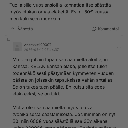
Tuollaisilla vuosiansioilla kannattaa itse säästää
myös hiukan omaa eläkettä. Esim. 50€ kuussa
pienikuluiseen indeksiin.
Äänestä
Kommentoi
Anonyymi00007
2026-05-12 07:44:37
Mä olen jollain tapaa samaa mieltä aloittajan
kanssa. KELAN kansan eläke, jolle itse tulen
todennäköisesti päätymään kymmenen vuoden
päästä on joissakin tapauksissa vähän antelias.
Se on tukea tuen päälle. En kutsu sitä edes
eläkkeeksi, se on tuki.
Mutta olen samaa mieltä myös tuosta
työaikaisesta säästämisestä. Jos ihminen on nyt
30, niin 600€ vuosisäästöllä saa 30v aikana