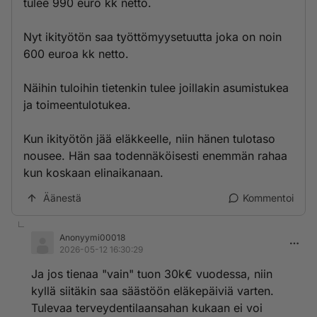
tulee 990 euro kk netto.
Nyt ikityötön saa työttömyysetuutta joka on noin
600 euroa kk netto.
Näihin tuloihin tietenkin tulee joillakin asumistukea
ja toimeentulotukea.
Kun ikityötön jää eläkkeelle, niin hänen tulotaso
nousee. Hän saa todennäköisesti enemmän rahaa
kun koskaan elinaikanaan.
Äänestä
Kommentoi
Anonyymi00018
2026-05-12 16:30:29
Ja jos tienaa "vain" tuon 30k€ vuodessa, niin
kyllä siitäkin saa säästöön eläkepäiviä varten.
Tulevaa terveydentilaansahan kukaan ei voi