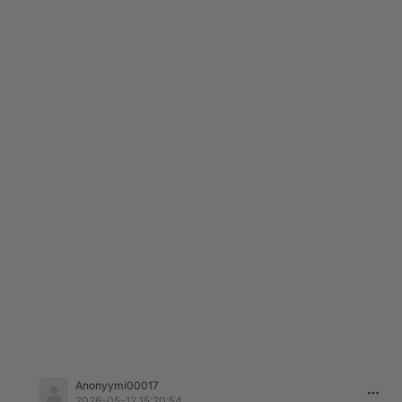
Anonyymi00017
2026-05-12 15:20:54