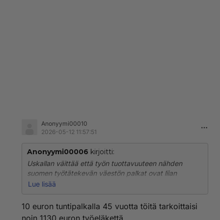
Anonyymi00010
2026-05-12 11:57:51
Anonyymi00006
kirjoitti:
Uskallan väittää että työn tuottavuuteen nähden
suomen työtätekevän väestön palkat ovat liian
korkeat.
Lue lisää
Jo vuosia on jatkunut trendi että pienet yritykset
muuntuvat yksinyrittäjäyrityksiksi.
10 euron tuntipalkalla 45 vuotta töitä tarkoittaisi
Kun yrityksiä kasvatetaan niin kannattavuus
noin 1130 euron työeläkettä.