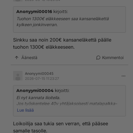
Anonyymi00016
kirjoitti:
Tuohon 1300€ eläkkeeseen saa kansaneläkettä
kylkeen jonkinverran.
Sinkku saa noin 200€ kansaneläkettä päälle
tuohon 1300€ eläkkeeseen.
Äänestä
Kommentoi
Anonyymi00045
2026-07-15 11:23:27
Anonyymi00004
kirjoitti:
Ei nyt kannata liioitella.
Jos työskentelee 40v yhtäjaksoisesti matalapalkka-
alalla niin saa kuitenkin eläkettä joku 1300€ brutto.
Lue lisää
Takuueläke kuitenkin on vajaa 1000€.
Mietin vain että mitä sinun mielestä pitäisi tehdä,
Loikoilija saa tukia sen verran, että pääsee
korottaa eläkkeitä vai?
samalle tasolle.