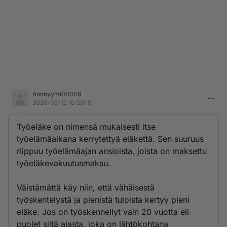
Anonyymi00009
2026-05-12 10:29:19
Työeläke on nimensä mukaisesti itse
työelämäaikana kerrytettyä eläkettä. Sen suuruus
riippuu työelämäajan ansioista, joista on maksettu
työeläkevakuutusmaksu.
Väistämättä käy niin, että vähäisestä
työskentelystä ja pienistä tuloista kertyy pieni
eläke. Jos on työskennellyt vain 20 vuotta eli
puolet siitä ajasta, joka on lähtökohtana