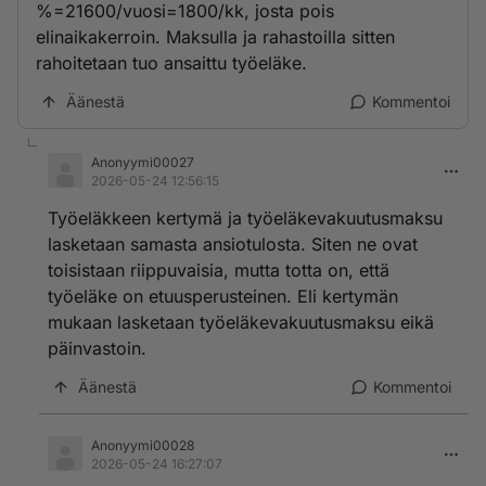
%=21600/vuosi=1800/kk, josta pois
elinaikakerroin. Maksulla ja rahastoilla sitten
rahoitetaan tuo ansaittu työeläke.
Äänestä
Kommentoi
Anonyymi00027
2026-05-24 12:56:15
Työeläkkeen kertymä ja työeläkevakuutusmaksu
lasketaan samasta ansiotulosta. Siten ne ovat
toisistaan riippuvaisia, mutta totta on, että
työeläke on etuusperusteinen. Eli kertymän
mukaan lasketaan työeläkevakuutusmaksu eikä
päinvastoin.
Äänestä
Kommentoi
Anonyymi00028
2026-05-24 16:27:07