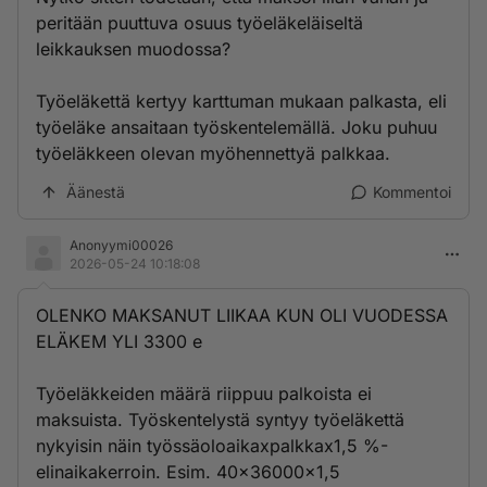
peritään puuttuva osuus työeläkeläiseltä
leikkauksen muodossa?
Työeläkettä kertyy karttuman mukaan palkasta, eli
työeläke ansaitaan työskentelemällä. Joku puhuu
työeläkkeen olevan myöhennettyä palkkaa.
Äänestä
Kommentoi
Anonyymi00026
2026-05-24 10:18:08
OLENKO MAKSANUT LIIKAA KUN OLI VUODESSA
ELÄKEM YLI 3300 e
Työeläkkeiden määrä riippuu palkoista ei
maksuista. Työskentelystä syntyy työeläkettä
nykyisin näin työssäoloaikaxpalkkax1,5 %-
elinaikakerroin. Esim. 40x36000x1,5