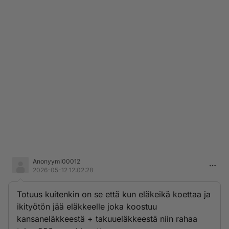
Anonyymi00012
2026-05-12 12:02:28
Totuus kuitenkin on se että kun eläkeikä koettaa ja
ikityötön jää eläkkeelle joka koostuu
kansaneläkkeestä + takuueläkkeestä niin rahaa