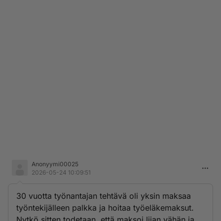
Anonyymi00025
2026-05-24 10:09:51
30 vuotta työnantajan tehtävä oli yksin maksaa
työntekijälleen palkka ja hoitaa työeläkemaksut.
Nytkö sitten todetaan, että maksoi liian vähän ja