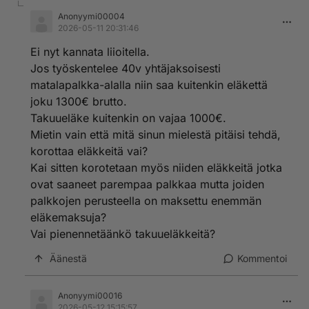
Anonyymi00004
2026-05-11 20:31:46
Ei nyt kannata liioitella.
Jos työskentelee 40v yhtäjaksoisesti
matalapalkka-alalla niin saa kuitenkin eläkettä
joku 1300€ brutto.
Takuueläke kuitenkin on vajaa 1000€.
Mietin vain että mitä sinun mielestä pitäisi tehdä,
korottaa eläkkeitä vai?
Kai sitten korotetaan myös niiden eläkkeitä jotka
ovat saaneet parempaa palkkaa mutta joiden
palkkojen perusteella on maksettu enemmän
eläkemaksuja?
Vai pienennetäänkö takuueläkkeitä?
Äänestä
Kommentoi
Anonyymi00016
2026-05-12 15:15:57