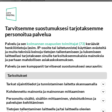
2026-05-20 09:30:19
Palkat eivät ole matalat, vaan vasemmisto- ja
keskustahallitusten vuosikymmeniä lupaamat
tukien nostot äänien ostamiseksi ovat
Tarvitsemme suostumuksesi tarjotaksemme
aiheuttaneet tilanteen, jossa maksetut tuet ovat
personoitua palvelua
saavuttaneet alimman tulotason. Tukiviidakko on
tiheä, mutta ärsyttävimmät ovat takuueläke ja
Palvelu ja sen
kolmannen osapuolen toimittajat (73)
keräävät
henkilötietoja (esim. IP-osoite tai laitetunniste) käyttäen evästeitä
asumistuki. Miksi enää ponnistella? Kova
ja muita teknisiä keinoja tietojen tallentamiseen ja lukemiseen
veroprogressio hoitaa loputkin keskiansioita
laitteellasi tarjotakseen sinulle tarkoituksenmukaisia mainoksia
ja parhaan mahdollisen asiakaskokemuksen.
nauttineet samaan tuloluokkaan.
Palvelu ja sen kumppanit tarvitsevat suostumuksesi seuraaviin:
1
Äänestä
Kommentoi
Tarkoitukset
Anonyymi00046
Tarkat sijaintitiedot ja tunnistaminen laitetta skannaamalla
2026-07-20 10:02:13
Kohdennettu mainonta ja mainonnan mittaaminen
Anonyymi00006
kirjoitti:
Personoitu sisältö, sisällön mittaaminen, yleisötutkimus ja
palvelujen kehittäminen
Uskallan väittää että työn tuottavuuteen nähden
suomen työtätekevän väestön palkat ovat liian
Tietojen tallentaminen laitteelle ja/tai laitteella olevien