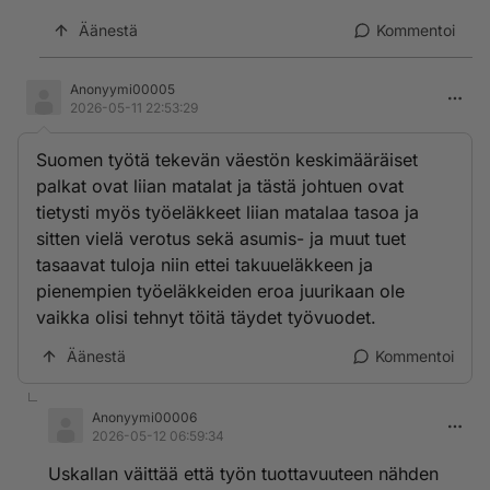
Kai sitten korotetaan myös niiden eläkkeitä jotka ovat
saaneet parempaa palkkaa mutta joiden palkkojen
Äänestä
Kommentoi
perusteella on maksettu enemmän eläkemaksuja?
Vai pienennetäänkö takuueläkkeitä?
Anonyymi00005
2026-05-11 22:53:29
Suomen työtä tekevän väestön keskimääräiset
palkat ovat liian matalat ja tästä johtuen ovat
tietysti myös työeläkkeet liian matalaa tasoa ja
sitten vielä verotus sekä asumis- ja muut tuet
tasaavat tuloja niin ettei takuueläkkeen ja
pienempien työeläkkeiden eroa juurikaan ole
vaikka olisi tehnyt töitä täydet työvuodet.
Äänestä
Kommentoi
Anonyymi00006
2026-05-12 06:59:34
Uskallan väittää että työn tuottavuuteen nähden