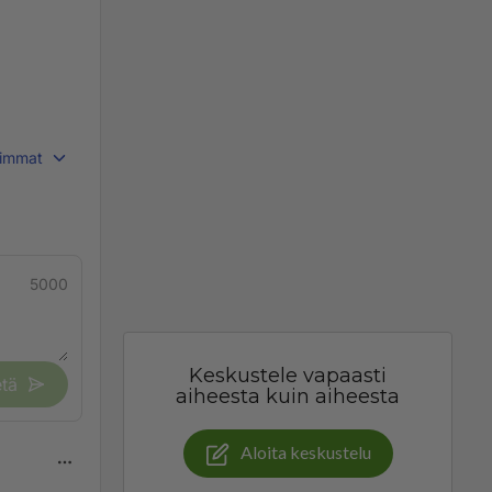
immat
5000
Keskustele vapaasti
tä
aiheesta kuin aiheesta
Aloita keskustelu