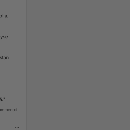
olla,
kyse
stan
ä."
ommentoi