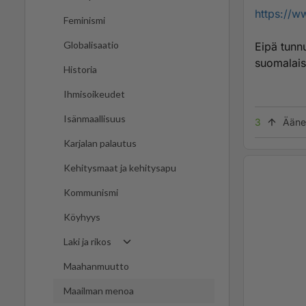
https://w
Feminismi
Globalisaatio
Eipä tunn
suomalaise
Historia
Ihmisoikeudet
Isänmaallisuus
3
Ääne
Karjalan palautus
Kehitysmaat ja kehitysapu
Kommunismi
Köyhyys
Laki ja rikos
Maahanmuutto
Maailman menoa