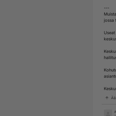
---
Muista
jossa 
Useat 
keskus
Keskus
hallit
Kohutu
asiant
Keskus
Ää