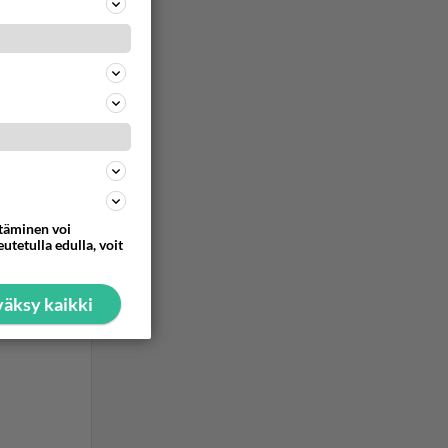
ommentoi
ttäminen voi
utetulla edulla, voit
äksy kaikki