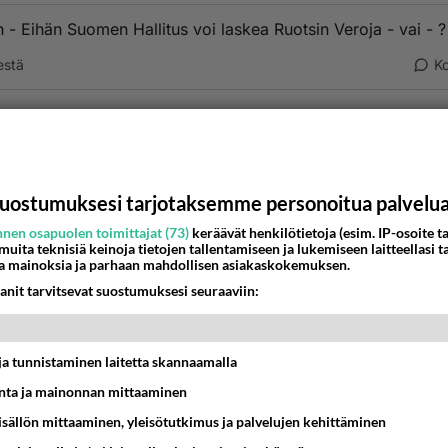
in - Eihän Suomen Hallitus voi laskea Ruotsin Veroja - vai - ?
estä
K
Anonyymi00010
026-05-13 17:49:02
an korruptoituneet demarit vetävät välistä sen kuin kerkeävä
an vain hihittelee.
uostumuksesi tarjotaksemme personoitua palvelu
nestä
K
nen osapuolen toimittajat (73)
keräävät henkilötietoja (esim. IP-osoite ta
 muita teknisiä keinoja tietojen tallentamiseen ja lukemiseen laitteellasi t
a mainoksia ja parhaan mahdollisen asiakaskokemuksen.
Anonyymi00026
anit tarvitsevat suostumuksesi seuraaviin:
026-05-14 14:04:31
 Suomella varaa veroja laskea , monia veroja pitää korottaa 
kaan polttoaineiden .
t ja tunnistaminen laitetta skannaamalla
ta ja mainonnan mittaaminen
nestä
K
sisällön mittaaminen, yleisötutkimus ja palvelujen kehittäminen