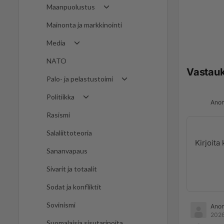
Maanpuolustus
Mainonta ja markkinointi
Media
NATO
Vastau
Palo- ja pelastustoimi
Politiikka
Anon
Rasismi
Salaliittoteoria
Sananvapaus
Sivarit ja totaalit
Sodat ja konfliktit
Sovinismi
Ano
2026
Suomalaisia sisutarinoita