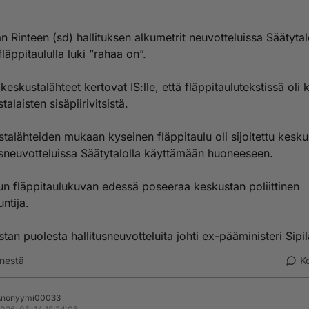
n Rinteen (sd) hallituksen alkumetrit neuvotteluissa Säätytal
fläppitaululla luki ”rahaa on”.
keskustalähteet kertovat IS:lle, että fläppitaulutekstissä oli 
talaisten sisäpiirivitsistä.
talähteiden mukaan kyseinen fläppitaulu oli sijoitettu kesku
us­neuvotteluissa Säätytalolla käyttämään huoneeseen.
n fläppitaulukuvan edessä poseeraa keskustan poliittinen
untija.
tan puolesta hallitusneuvotteluita johti ex-pääministeri Sipil
nestä
K
Anonyymi00033