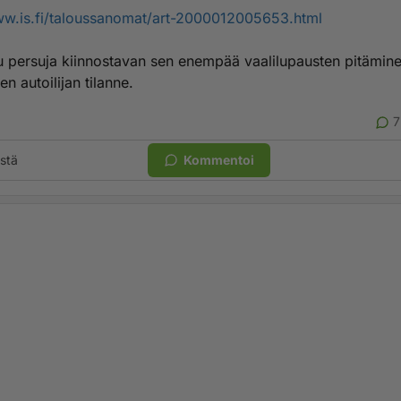
ww.is.fi/taloussanomat/art-2000012005653.html
u persuja kiinnostavan sen enempää vaalilupausten pitämine
n autoilijan tilanne.
7
stä
Kommentoi