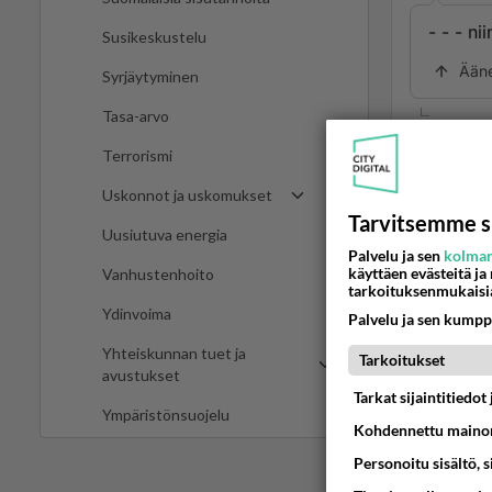
- - - ni
Susikeskustelu
Ään
Syrjäytyminen
Tasa-arvo
2
Terrorismi
Espanj
Uskonnot ja uskomukset
Lindtm
Tarvitsemme s
Uusiutuva energia
Ää
Palvelu ja sen
kolman
käyttäen evästeitä ja
Vanhustenhoito
tarkoituksenmukaisi
Ydinvoima
Palvelu ja sen kumpp
2
Yhteiskunnan tuet ja
Tarkoitukset
Ei ole
avustukset
kuiten
Tarkat sijaintitiedo
Ympäristönsuojelu
Kohdennettu mainon
Ää
Personoitu sisältö, 