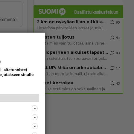
Osallistu keskusteluun
ommentoi
2 km on nykyään liian pitkä koulumatka
95
Hesarissa päivitellään lapset joutuu nyt kulkemaan 2 km kouluun jösses. Ruostefillarilla tuo matka menee vaikka miten äk
Miesten tuijotus
41
Mutta mies vain tuijottaa, siinä vaiheessa käännän itse pään pois. Mikä juttu? Yleensä jos joku tuijottaa tai katsoo, hä
t, ja
Uusioperheen aikuiset lapset tyhjentää jääkaapin käydessään
43
Miten selvittäisitte seuraavan ongelman, meillä on uusioperhe, minulla teini-ikäiset lapset ja puolisolla aikuiset, jotk
a
GALLUP: Mikä on arkiruokabravuurisi?
17
ommentoi
i laitetunniste)
Lomat on monella lomailtu ja arki alkaa. Se voi tarkoittaa myös sitä, että grillailut on grillattu ja palataan arjen ruo
arjotakseen sinulle
Naiset kertokaa
43
Miksi se että mies on seksuaalinen ja haluaa seksiä ja te olette hänen mielestänne haluttava on vastenmielistä? Mikä sii
, ei
ommentoi