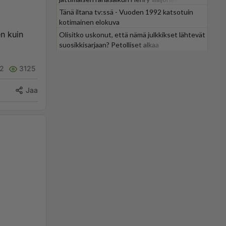
Tänä iltana tv:ssä - Vuoden 1992 katsotuin
kotimainen elokuva
n kuin
Olisitko uskonut, että nämä julkkikset lähtevät
suosikkisarjaan? Petolliset alkaa
jättiyllätyksellä
2
3125
Jaa