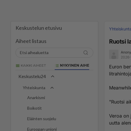
Keskustelun etusivu
Yhteiskunt
Aiheet listaus
Ruotsi l
Anony
2026-
KAIKKI AIHEET
NYKYINEN AIHE
Euron ben
litrahintoj
Keskustelu24
Meanwhile
Yhteiskunta
Anarkismi
"Ruotsi ai
Boikotit
Veroa on j
Eläinten suojelu
uutta alen
Euroopan unioni