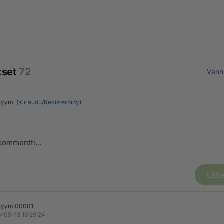
kset
72
Vanh
yymi (
Kirjaudu
/
Rekisteröidy
)
Lähe
nyymi00001
-05-13 16:29:24