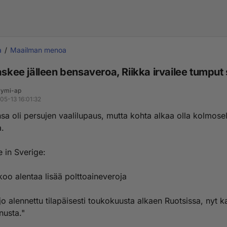
a
Maailman menoa
askee jälleen bensaveroa, Riikka irvailee tumput
ymi-ap
05-13 16:01:32
sa oli persujen vaalilupaus, mutta kohta alkaa olla kolmosel
a.
 in Sverige:
koo alentaa lisää polttoaine­veroja
o alennettu tilapäisesti toukokuusta alkaen Ruotsissa, nyt k
nusta."