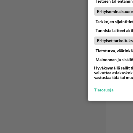
Ano
Tietojen tallentamine
2026
Erityisominaisuude
Ruotsil
Tarkkojen sijaintiti
Tunnista laitteet akt
Ään
Erityiset tarkoituks
Tietoturva, väärink
Mainonnan ja sisäll
Hyväksymällä sallit t
vaikuttaa asiakaskoke
vastustaa tätä tai mu
Tietosuoja