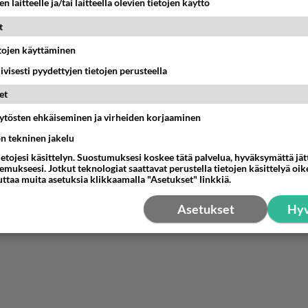
nyymi00003
n laitteelle ja/tai laitteella olevien tietojen käyttö
-05-13 16:31:58
t
la on varaa kun rahaa on
etojen käyttäminen
iivisesti pyydettyjen tietojen perusteella
estä
K
et
äytösten ehkäiseminen ja virheiden korjaaminen
ön tekninen jakelu
ietojesi käsittelyn. Suostumuksesi koskee tätä palvelua, hyväksymättä jä
mukseesi. Jotkut teknologiat saattavat perustella tietojen käsittelyä oike
uttaa muita asetuksia klikkaamalla "Asetukset" linkkiä.
Asetukset
Hyv