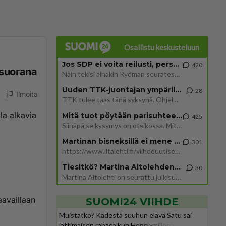
Osallistu keskusteluun
Jos SDP ei voita reilusti, persut kumoavat demokratian Suomesta
420
 suorana
Näin tekisi ainakin Rydman seuratessaan idolinsa Trumpin mallia https://www.is.fi/politiikka/art-2000012187244.html
Uuden TTK-juontajan ympärillä epätietoisuus sakenee - Nyt MTV hämmentää soppaa
28
Ilmoita
TTK tulee taas tänä syksynä. Ohjelman uudet tähtioppilaat julkistetaan torstaina 6. elokuuta klo 14 alkavassa lehdistö
la alkavia
Mitä tuot pöytään parisuhteessa?
425
Siinäpä se kysymys on otsikossa. Mitäpä siis tuot/toisit pöytään parisuhteessa? Oletko mies vai nainen? Koetko sen mitä
Martinan bisneksillä ei mene hyvin
301
https://www.iltalehti.fi/viihdeuutiset/a/c46da6ab-340f-4790-aaa7-0865eed2336 Yrityksen konkurssihakemus on tullut kärä
Tiesitkö? Martina Aitolehden isäpuoli on tämä suosittu laulaja
30
Martina Aitolehti on seurattu julkisuuden henkilö. Lähipiiriin mahtuu muitakin tunnettuja henkilöitä. Tiesitkö, että Ma
aavaillaan
SUOMI24 VIIHDE
Muistatko? Kädestä suuhun elävä Satu sai
jättimäisen rahasalkun Henry-miljonääriltä