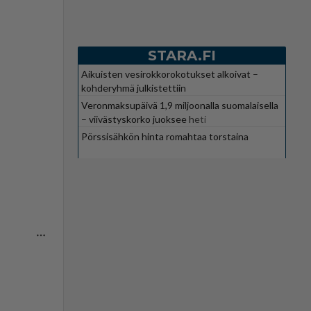
STARA.FI
Aikuisten vesirokkorokotukset alkoivat –
kohderyhmä julkistettiin
Veronmaksupäivä 1,9 miljoonalla suomalaisella
– viivästyskorko juoksee heti
Pörssisähkön hinta romahtaa torstaina