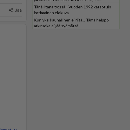
Tänä iltana tv:ssä - Vuoden 1992 katsotuin
Jaa
kotimainen elokuva
Kun yksi kauhallinen ei riitä... Tämä helppo
arkiruoka ei jää syömättä!
immat