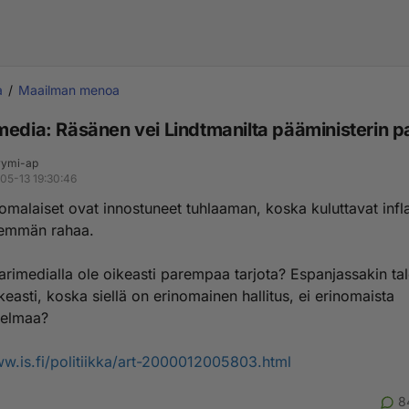
a
Maailman menoa
media: Räsänen vei Lindtmanilta pääministerin p
ymi-ap
05-13 19:30:46
uomalaiset ovat innostuneet tuhlaaman, koska kuluttavat infl
nemmän rahaa.
arimedialla ole oikeasti parempaa tarjota? Espanjassakin ta
easti, koska siellä on erinomainen hallitus, ei erinomaista
hjelmaa?
ww.is.fi/politiikka/art-2000012005803.html
8