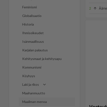
Feminismi
2
Ääne
Globalisaatio
Historia
Ihmisoikeudet
Isänmaallisuus
Karjalan palautus
Kehitysmaat ja kehitysapu
Kommunismi
Köyhyys
Laki ja rikos
Maahanmuutto
Maailman menoa