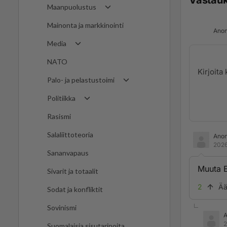
Vastau
Maanpuolustus
Mainonta ja markkinointi
Anon
Media
NATO
Palo- ja pelastustoimi
Politiikka
Rasismi
Salaliittoteoria
Ano
2026
Sananvapaus
Muuta E
Sivarit ja totaalit
2
Ää
Sodat ja konfliktit
Sovinismi
2
Suomalaisia sisutarinoita