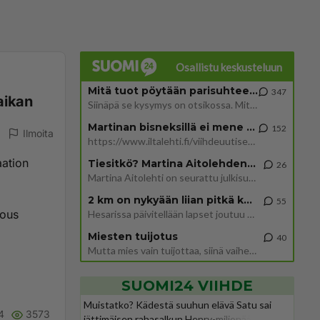
Osallistu keskusteluun
Mitä tuot pöytään parisuhteessa?
347
aikan
Siinäpä se kysymys on otsikossa. Mitäpä siis tuot/toisit pöytään parisuhteessa? Oletko mies vai nainen? Koetko sen mitä
Martinan bisneksillä ei mene hyvin
152
Ilmoita
https://www.iltalehti.fi/viihdeuutiset/a/c46da6ab-340f-4790-aaa7-0865eed2336 Yrityksen konkurssihakemus on tullut kärä
aation
Tiesitkö? Martina Aitolehden isäpuoli on tämä suosittu laulaja
26
Martina Aitolehti on seurattu julkisuuden henkilö. Lähipiiriin mahtuu muitakin tunnettuja henkilöitä. Tiesitkö, että Ma
2 km on nykyään liian pitkä koulumatka
55
lous
Hesarissa päivitellään lapset joutuu nyt kulkemaan 2 km kouluun jösses. Ruostefillarilla tuo matka menee vaikka miten äk
Miesten tuijotus
40
Mutta mies vain tuijottaa, siinä vaiheessa käännän itse pään pois. Mikä juttu? Yleensä jos joku tuijottaa tai katsoo, hä
SUOMI24 VIIHDE
Muistatko? Kädestä suuhun elävä Satu sai
4
3573
jättimäisen rahasalkun Henry-miljonääriltä