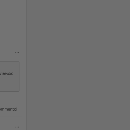
Talvisin
 minä
ommentoi