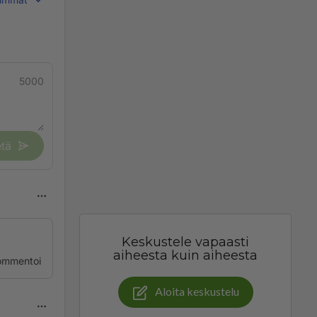
5000
tä
Keskustele vapaasti
aiheesta kuin aiheesta
ommentoi
Aloita keskustelu