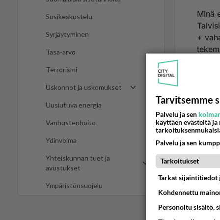
MInä e
Susikeskustelu
Talvis
Syrjäytyminen
+ vaha
tekemi
Tasa-arvo
sinut 
Terrorismi
Ää
Uskonnot ja uskomukset
Tarvitsemme s
Uusiutuva energia
2
Palvelu ja sen
kolman
käyttäen evästeitä ja
Vanhustenhoito
Sitäpa
tarkoituksenmukaisi
Ydinvoima
yleish
Palvelu ja sen kumpp
Eipä k
Yhteiskunnan tuet ja
Tarkoitukset
rahoj
avustukset
Lindma
Tarkat sijaintitiedo
Ympäristönsuojelu
touhuj
Kohdennettu mainon
2
Personoitu sisältö, 