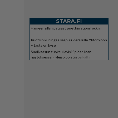
STARA.FI
Hämeensillan patsaat puettiin suomirockiin
Ruotsin kuningas saapuu vierailulle Ylitornioon
– tästä on kyse
Suolikaasun tuoksu levisi Spider-Man -
näytöksessä – yleisö poistui paikalta