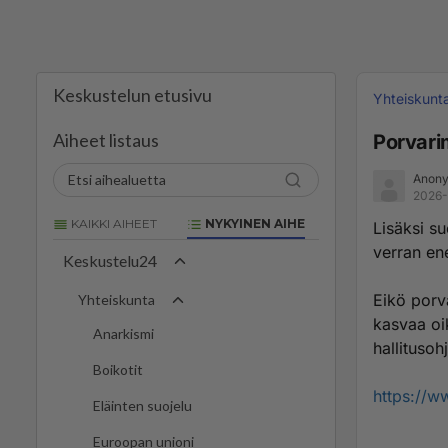
Keskustelun etusivu
Yhteiskunt
Aiheet listaus
Porvari
Anony
2026-
KAIKKI AIHEET
NYKYINEN AIHE
Lisäksi s
verran e
Keskustelu24
Eikö porv
Yhteiskunta
kasvaa oik
Anarkismi
hallituso
Boikotit
https://w
Eläinten suojelu
Euroopan unioni