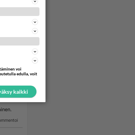
in
rahojen
touhuja,
kä
ttäminen voi
utetulla edulla, voit
tä, että
iä
äksy kaikki
ainen.
ommentoi