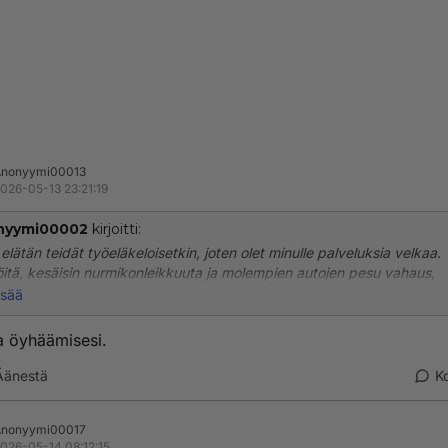
Anonyymi00013
026-05-13 23:21:19
nyymi00002
kirjoitti:
elätän teidät työeläkeloisetkin, joten olet minulle palveluksia velkaa. 
öitä, kesäisin nurmikonleikkuuta ja molempien autojen pesu vahaus,
ivuotisesti saat kiillottaa kenkäni. Sinulla on paljon tekemistä, koska
isää
n palkkasummastani varastetuilla rahoilla sinut ja muut työeläkeloiset.
a öyhäämisesi.
Äänestä
K
Anonyymi00017
026-05-14 08:12:15