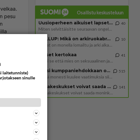
 velkaa.
Osallistu keskusteluun
en pesu
Uusioperheen aikuiset lapset tyhjentää jääkaapin käydessään
on
40
Miten selvittäisitte seuraavan ongelman, meillä on uusioperhe, minulla teini-ikäiset lapset ja puolisolla aikuiset, jotk
lla
GALLUP: Mikä on arkiruokabravuurisi?
10
Lomat on monella lomailtu ja arki alkaa. Se voi tarkoittaa myös sitä, että grillailut on grillattu ja palataan arjen ruo
ommentoi
Naiset kertokaa
41
Miksi se että mies on seksuaalinen ja haluaa seksiä ja te olette hänen mielestänne haluttava on vastenmielistä? Mikä sii
a
Miksi kumppaniehdokkaan oma elämä on teille ongelma?
515
i laitetunniste)
Täällä monesti kuulee vaatimuksia siitä, että kumppaniehdokkaalla ei saisi olla lemmikkejä, lapsia, kavereita, eksiä, su
arjotakseen sinulle
Datakeskukset voivat saada moninkertaisesti enemmän palautuksia kuin mitä ne maksavat veroja
141
”Datakeskukset voivat saada moninkertaisesti enemmän palautuksia kuin mitä ne maksavat veroja”, sanoo professori Jussi K
en EU:n
Espanjan
ommentoi