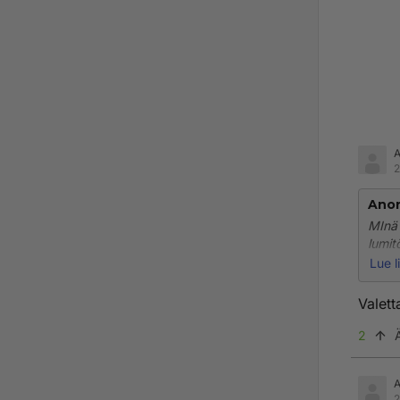
2
Ano
MInä 
lumit
ympär
Lue l
elätä
Valett
2
2