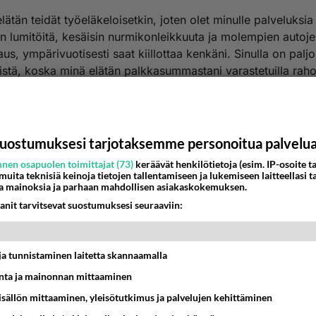
lätän teidät työeläkeloisetkin, joten olet minulle palveluksia
in lumitöitä, kesäisin nurmikonleikkuuta ja molempien autoj
us, ympärivuotisesti saat kiillottaa kenkäni. Sinulla on palj
stä, koska minä elätän palkkasummastani varastetuilla rahoi
ja muut työeläkeloiset.
nestä
K
uostumuksesi tarjotaksemme personoitua palvelu
Anonyymi00005
026-05-13 19:42:19
nen osapuolen toimittajat (73)
keräävät henkilötietoja (esim. IP-osoite ta
 muita teknisiä keinoja tietojen tallentamiseen ja lukemiseen laitteellasi t
itsi Espanjassa oli käytetty väärin EU:n antamia rahoja
a mainoksia ja parhaan mahdollisen asiakaskokemuksen.
yödyllisiin korjauksiin!
anit tarvitsevat suostumuksesi seuraaviin:
annata kehua Espanjaa!! Muut sinnitelevät rehellisesti noitt
en kanssa!
n sai pitkän nenän, kun moitti meidän hallitusta ja kiitteli 
t ja tunnistaminen laitetta skannaamalla
a, jotka osouttautuivat Bluffiksi!!!
ta ja mainonnan mittaaminen
Äänestä
K
sisällön mittaaminen, yleisötutkimus ja palvelujen kehittäminen