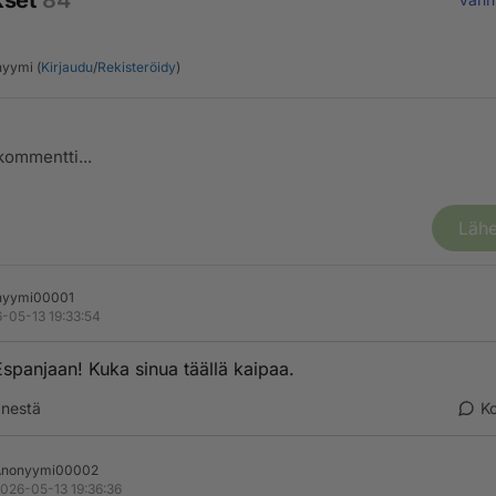
kset
84
yymi (
Kirjaudu
/
Rekisteröidy
)
Lähe
nyymi00001
-05-13 19:33:54
spanjaan! Kuka sinua täällä kaipaa.
nestä
K
Anonyymi00002
026-05-13 19:36:36