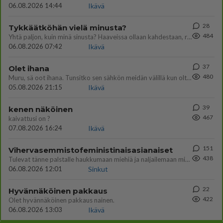
06.08.2026 14:44
Ikävä
28
Tykkäätköhän vielä minusta?
484
Yhtä paljon, kuin minä sinusta? Haaveissa ollaan kahdestaan, rauhassa ja lähennytään fyysisesti ja tutustutaan syvemmin
06.08.2026 07:42
Ikävä
37
Olet ihana
480
Muru, sä oot ihana. Tunsitko sen sähkön meidän välillä kun oltiin ihan låhekkäin? 👩‍❤️‍👩❤️😼😘
05.08.2026 21:15
Ikävä
39
kenen näköinen
467
kaivattusi on ?
07.08.2026 16:24
Ikävä
151
Vihervasemmistofeministinaisasianaiset
438
Tulevat tänne palstalle haukkumaan miehiä ja naljailemaan miehelle, kehuvat olevansa heitä parempia. Itse asuvat MIEHE
06.08.2026 12:01
Sinkut
22
Hyvännäköinen pakkaus
422
Olet hyvännäköinen pakkaus nainen.
06.08.2026 13:03
Ikävä