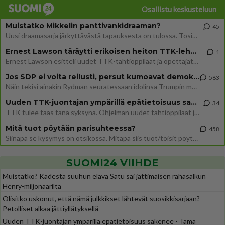
Osallistu keskusteluun
Muistatko Mikkelin panttivankidraaman?
45
Uusi draamasarja järkyttävästä tapauksesta on tulossa. Tositapahtumiin perustuva sarja ammentaa vuoden 1986 Mikkelin pan
Ernest Lawson täräytti erikoisen heiton TTK-lehdistötilaisuudessa: " Onko tässä tarkoituksena...?"
1
Ernest Lawson esitteli uudet TTK-tähtioppilaat ja opettajat torstaina 6.8. lehdistölle. Tulevalla kaudella on yksi hausk
Jos SDP ei voita reilusti, persut kumoavat demokratian Suomesta
583
Näin tekisi ainakin Rydman seuratessaan idolinsa Trumpin mallia https://www.is.fi/politiikka/art-2000012187244.html
Uuden TTK-juontajan ympärillä epätietoisuus sakenee - Nyt MTV hämmentää soppaa
34
TTK tulee taas tänä syksynä. Ohjelman uudet tähtioppilaat julkistetaan torstaina 6. elokuuta klo 14 alkavassa lehdistö
Mitä tuot pöytään parisuhteessa?
458
Siinäpä se kysymys on otsikossa. Mitäpä siis tuot/toisit pöytään parisuhteessa? Oletko mies vai nainen? Koetko sen mitä
SUOMI24 VIIHDE
Muistatko? Kädestä suuhun elävä Satu sai jättimäisen rahasalkun
Henry-miljonääriltä
Olisitko uskonut, että nämä julkkikset lähtevät suosikkisarjaan?
Petolliset alkaa jättiyllätyksellä
Uuden TTK-juontajan ympärillä epätietoisuus sakenee - Tämä