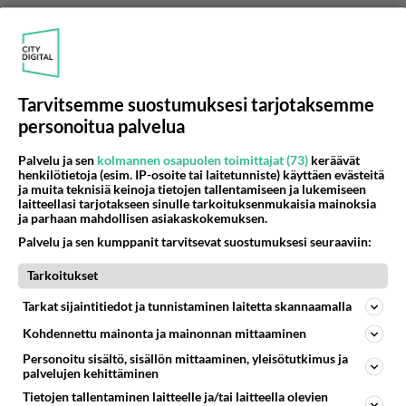
Anonyymi00027
2026-05-15 18:41:40
Tarvitsemme suostumuksesi tarjotaksemme
personoitua palvelua
Joensuu
Palvelu ja sen
kolmannen osapuolen toimittajat (73)
keräävät
Äänestä
Kommentoi
henkilötietoja (esim. IP-osoite tai laitetunniste) käyttäen evästeitä
ja muita teknisiä keinoja tietojen tallentamiseen ja lukemiseen
laitteellasi tarjotakseen sinulle tarkoituksenmukaisia mainoksia
Anonyymi00028
ja parhaan mahdollisen asiakaskokemuksen.
2026-05-15 18:41:49
Palvelu ja sen kumppanit tarvitsevat suostumuksesi seuraaviin:
Parkano
Tarkoitukset
Äänestä
Kommentoi
Tarkat sijaintitiedot ja tunnistaminen laitetta skannaamalla
Kohdennettu mainonta ja mainonnan mittaaminen
Anonyymi00029
Personoitu sisältö, sisällön mittaaminen, yleisötutkimus ja
2026-05-15 18:42:02
palvelujen kehittäminen
Tietojen tallentaminen laitteelle ja/tai laitteella olevien
Hinthaara