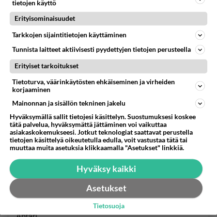
tietojen käyttö
Äänestä
Kommentoi
Erityisominaisuudet
Tarkkojen sijaintitietojen käyttäminen
Anonyymi00030
2026-05-16 18:15:36
Tunnista laitteet aktiivisesti pyydettyjen tietojen perusteella
Erityiset tarkoitukset
Kuusamo
Tietoturva, väärinkäytösten ehkäiseminen ja virheiden
Äänestä
Kommentoi
korjaaminen
Mainonnan ja sisällön tekninen jakelu
Anonyymi00031
Hyväksymällä sallit tietojesi käsittelyn. Suostumuksesi koskee
2026-05-16 18:15:47
tätä palvelua, hyväksymättä jättäminen voi vaikuttaa
asiakaskokemukseesi. Jotkut teknologiat saattavat perustella
tietojen käsittelyä oikeutetulla edulla, voit vastustaa tätä tai
Uusikaupunki
muuttaa muita asetuksia klikkaamalla "Asetukset" linkkiä.
Äänestä
Kommentoi
Hyväksy kaikki
Anonyymi00032
Asetukset
2026-05-17 09:59:20
Tietosuoja
Ähtäri