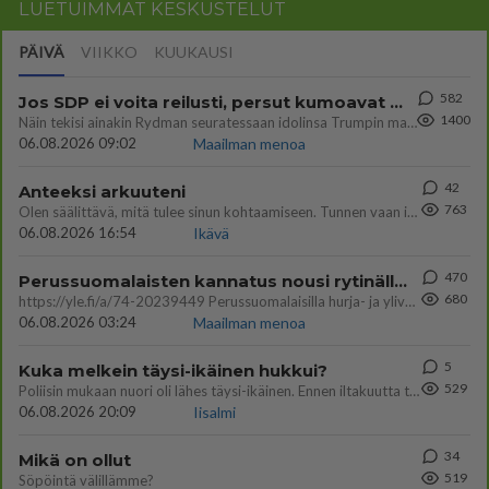
LUETUIMMAT KESKUSTELUT
PÄIVÄ
VIIKKO
KUUKAUSI
582
Jos SDP ei voita reilusti, persut kumoavat demokratian Suomesta
1400
Näin tekisi ainakin Rydman seuratessaan idolinsa Trumpin mallia https://www.is.fi/politiikka/art-2000012187244.html
06.08.2026 09:02
Maailman menoa
42
Anteeksi arkuuteni
763
Olen säälittävä, mitä tulee sinun kohtaamiseen. Tunnen vaan itseni todella epävarmaksi sun kanssa. Jos minun olisi pitän
06.08.2026 16:54
Ikävä
470
Perussuomalaisten kannatus nousi rytinällä Ylen tänään julkaisemassa tuoreimmassa gallup-kyselyssä.
680
https://yle.fi/a/74-20239449 Perussuomalaisilla hurja- ja ylivoimaisesti suurin nousu tässä uudessa Ylen gallupissa. Kyl
06.08.2026 03:24
Maailman menoa
5
Kuka melkein täysi-ikäinen hukkui?
529
Poliisin mukaan nuori oli lähes täysi-ikäinen. Ennen iltakuutta tulleen ilmoituksen mukaan ihminen oli joutunut mahdoll
06.08.2026 20:09
Iisalmi
34
Mikä on ollut
519
Söpöintä välillämme?