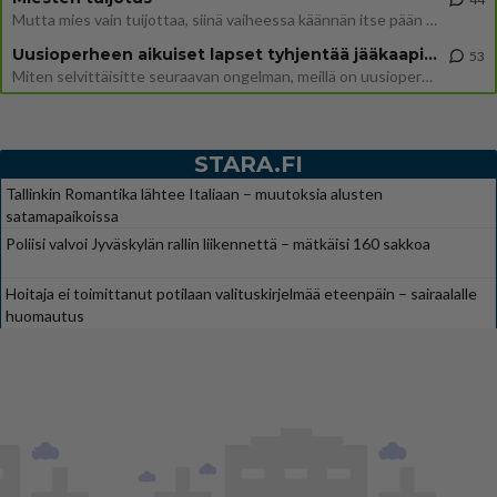
Mutta mies vain tuijottaa, siinä vaiheessa käännän itse pään pois. Mikä juttu? Yleensä jos joku tuijottaa tai katsoo, hä
Uusioperheen aikuiset lapset tyhjentää jääkaapin käydessään
53
Miten selvittäisitte seuraavan ongelman, meillä on uusioperhe, minulla teini-ikäiset lapset ja puolisolla aikuiset, jotk
STARA.FI
Tallinkin Romantika lähtee Italiaan – muutoksia alusten
satamapaikoissa
Poliisi valvoi Jyväskylän rallin liikennettä – mätkäisi 160 sakkoa
Hoitaja ei toimittanut potilaan valituskirjelmää eteenpäin – sairaalalle
huomautus