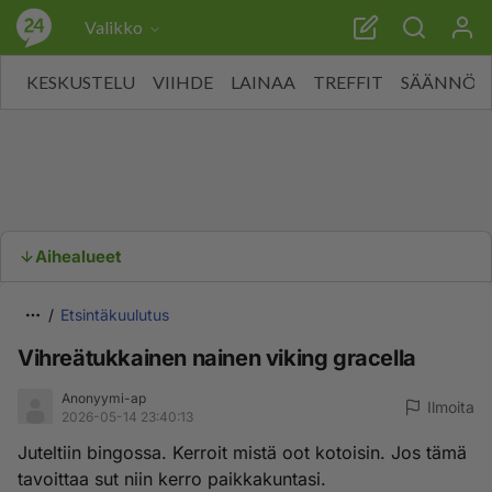
Valikko
KESKUSTELU
VIIHDE
LAINAA
TREFFIT
SÄÄNNÖT
Aihealueet
Etsintäkuulutus
Vihreätukkainen nainen viking gracella
Anonyymi-ap
Ilmoita
2026-05-14 23:40:13
Juteltiin bingossa. Kerroit mistä oot kotoisin. Jos tämä
tavoittaa sut niin kerro paikkakuntasi.