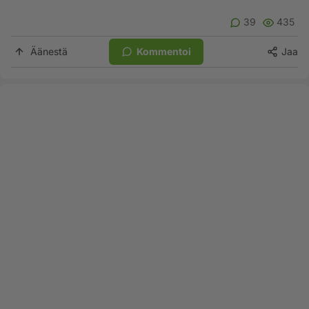
39
435
Äänestä
Kommentoi
Jaa