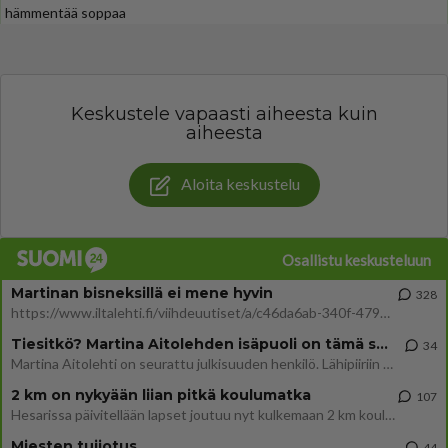
hämmentää soppaa
Keskustele vapaasti aiheesta kuin
aiheesta
Aloita keskustelu
Osallistu keskusteluun
Martinan bisneksillä ei mene hyvin
328
https://www.iltalehti.fi/viihdeuutiset/a/c46da6ab-340f-4790-aaa7-0865eed2336 Yrityksen konkurssihakemus on tullut kärä
Tiesitkö? Martina Aitolehden isäpuoli on tämä suosittu laulaja
34
Martina Aitolehti on seurattu julkisuuden henkilö. Lähipiiriin mahtuu muitakin tunnettuja henkilöitä. Tiesitkö, että Ma
2 km on nykyään liian pitkä koulumatka
107
Hesarissa päivitellään lapset joutuu nyt kulkemaan 2 km kouluun jösses. Ruostefillarilla tuo matka menee vaikka miten äk
Miesten tuijotus
44