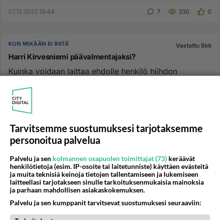
olevan....
07.12.2022 18:44
7
330
0
KUN MIKÄÄN EI RIITÄ
Vastattu 8kk
Harri Kirvesniemi päävalmentajaksi?
Kuinka voidaan laittaa ehdolle henkilö hiihdon
päävalmentajaksi, jota epäillään dopingin käytöstä???
Oli juttua tän päiv...
30.10.2014 11:23
9
273
0
Tarvitsemme suostumuksesi tarjotaksemme
personoitua palvelua
KUN MIKÄÄN EI RIITÄ
Vastattu 1v
Raakaa tappopeliä
Palvelu ja sen
kolmannen osapuolen toimittajat (73)
keräävät
Raakaa tappopeliä Ei mikään lasten harrastus
henkilötietoja (esim. IP-osoite tai laitetunniste) käyttäen evästeitä
ja muita teknisiä keinoja tietojen tallentamiseen ja lukemiseen
Suomessa tunnetut eläinjärjestöt kohtelevat Esimerkki
laitteellasi tarjotakseen sinulle tarkoituksenmukaisia mainoksia
oli Ruukin eläink...
ja parhaan mahdollisen asiakaskokemuksen.
26.09.2022 16:56
2
154
0
Palvelu ja sen kumppanit tarvitsevat suostumuksesi seuraaviin: