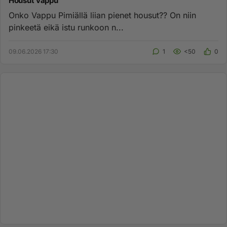
Housut vappu
Onko Vappu Pimiällä liian pienet housut?? On niin
pinkeetä eikä istu runkoon n...
09.06.2026 17:30
1
<50
0