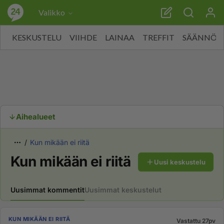
Valikko
KESKUSTELU
VIIHDE
LAINAA
TREFFIT
SÄÄNNÖT
Aihealueet
Kun mikään ei riitä
Kun mikään ei riitä
Uusi keskustelu
Uusimmat kommentit
Uusimmat keskustelut
KUN MIKÄÄN EI RIITÄ
Vastattu 27pv