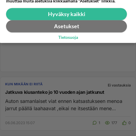
muuttaa muita asetuksia klikkaamalla "Asetukset" linkkiä.
Hyväksy kaikki
Asetukset
Tietosuoja
KUN MIKÄÄN EI RIITÄ
Ei vastauksia
Jatkuva kiusanteko jo 10 vuoden ajan jatkunut
Auton samanlaiset viat ennen katsastukseen menoa
jarrut päällä laahaavat ,eikai ne itsestään mene
,jarrusatulat tippuvat...
06.06.2023 15:07
1
177
0