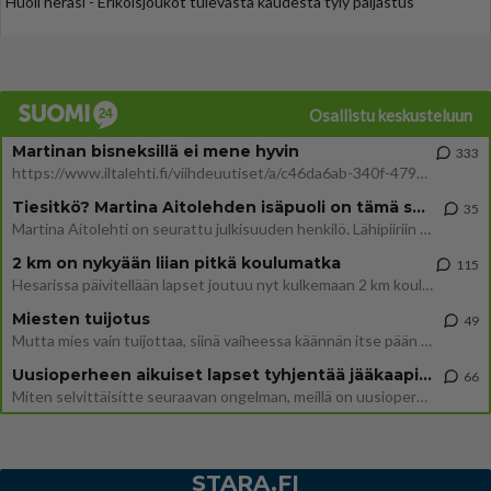
Huoli heräsi - Erikoisjoukot tulevasta kaudesta tyly paljastus
Osallistu keskusteluun
Martinan bisneksillä ei mene hyvin
333
https://www.iltalehti.fi/viihdeuutiset/a/c46da6ab-340f-4790-aaa7-0865eed2336 Yrityksen konkurssihakemus on tullut kärä
Tiesitkö? Martina Aitolehden isäpuoli on tämä suosittu laulaja
35
Martina Aitolehti on seurattu julkisuuden henkilö. Lähipiiriin mahtuu muitakin tunnettuja henkilöitä. Tiesitkö, että Ma
2 km on nykyään liian pitkä koulumatka
115
Hesarissa päivitellään lapset joutuu nyt kulkemaan 2 km kouluun jösses. Ruostefillarilla tuo matka menee vaikka miten äk
Miesten tuijotus
49
Mutta mies vain tuijottaa, siinä vaiheessa käännän itse pään pois. Mikä juttu? Yleensä jos joku tuijottaa tai katsoo, hä
Uusioperheen aikuiset lapset tyhjentää jääkaapin käydessään
66
Miten selvittäisitte seuraavan ongelman, meillä on uusioperhe, minulla teini-ikäiset lapset ja puolisolla aikuiset, jotk
STARA.FI