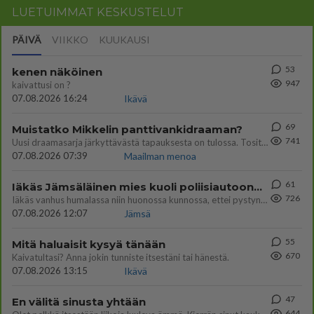
LUETUIMMAT KESKUSTELUT
PÄIVÄ
VIIKKO
KUUKAUSI
53
kenen näköinen
947
kaivattusi on ?
07.08.2026 16:24
Ikävä
69
Muistatko Mikkelin panttivankidraaman?
741
Uusi draamasarja järkyttävästä tapauksesta on tulossa. Tositapahtumiin perustuva sarja ammentaa vuoden 1986 Mikkelin pan
07.08.2026 07:39
Maailman menoa
61
Iäkäs Jämsäläinen mies kuoli poliisiautoon matkalla Jyväskylän putkaan
726
Iäkäs vanhus humalassa niin huonossa kunnossa, ettei pystynyt huolehtimaan itsestään niin ainoa apu sillä hetkellä oli
07.08.2026 12:07
Jämsä
55
Mitä haluaisit kysyä tänään
670
Kaivatultasi? Anna jokin tunniste itsestäni tai hänestä.
07.08.2026 13:15
Ikävä
47
En välitä sinusta yhtään
644