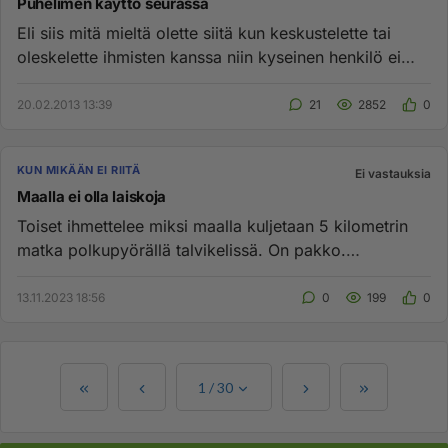
Puhelimen käyttö seurassa
Eli siis mitä mieltä olette siitä kun keskustelette tai
oleskelette ihmisten kanssa niin kyseinen henkilö ei
hetkeksikää...
20.02.2013 13:39
21
2852
0
KUN MIKÄÄN EI RIITÄ
Ei vastauksia
Maalla ei olla laiskoja
Toiset ihmettelee miksi maalla kuljetaan 5 kilometrin
matka polkupyörällä talvikelissä. On pakko.
Kaupungissa 1 kilometr...
13.11.2023 18:56
0
199
0
1
/
30