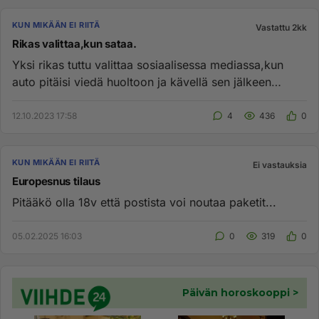
KUN MIKÄÄN EI RIITÄ
Vastattu 2kk
Rikas valittaa,kun sataa.
Yksi rikas tuttu valittaa sosiaalisessa mediassa,kun
auto pitäisi viedä huoltoon ja kävellä sen jälkeen
sateessa autohuo...
12.10.2023 17:58
4
436
0
KUN MIKÄÄN EI RIITÄ
Ei vastauksia
Europesnus tilaus
Pitääkö olla 18v että postista voi noutaa paketit...
05.02.2025 16:03
0
319
0