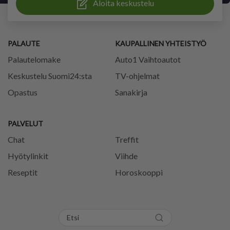
Aloita keskustelu
PALAUTE
KAUPALLINEN YHTEISTYÖ
Palautelomake
Auto1 Vaihtoautot
Keskustelu Suomi24:sta
TV-ohjelmat
Opastus
Sanakirja
PALVELUT
Chat
Treffit
Hyötylinkit
Viihde
Reseptit
Horoskooppi