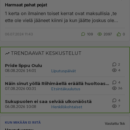
Harmaat pahat pojat
1 kerta on ilmainen toiset kerrat ovat maksullisia ,te
ette ole vielä jääneet kiinni ja kun jäätte joskus ole
siellä pai...
06.07.2024 11:43
109
2097
0
TRENDAAVAT KESKUSTELUT
2
Pride lippu Oulu
4
08.08.2026 14:01
Liputuspäivät
4
Näin sinut yöllä Riihimäellä eräällä huoltoasemalla ?
36
07.08.2026 00:31
Etsintäkuulutus
4
Sukupuolen ei saa selvää ulkonäöstä
7
06.08.2026 10:08
Henkilökohtaiset
KUN MIKÄÄN EI RIITÄ
Vastattu 1kk