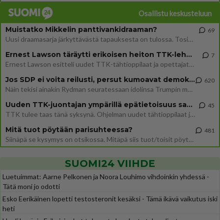
Osallistu keskusteluun
Muistatko Mikkelin panttivankidraaman?
69
Uusi draamasarja järkyttävästä tapauksesta on tulossa. Tositapahtumiin perustuva sarja ammentaa vuoden 1986 Mikkelin pan
Ernest Lawson täräytti erikoisen heiton TTK-lehdistötilaisuudessa: " Onko tässä tarkoituksena...?"
7
Ernest Lawson esitteli uudet TTK-tähtioppilaat ja opettajat torstaina 6.8. lehdistölle. Tulevalla kaudella on yksi hausk
Jos SDP ei voita reilusti, persut kumoavat demokratian Suomesta
620
Näin tekisi ainakin Rydman seuratessaan idolinsa Trumpin mallia https://www.is.fi/politiikka/art-2000012187244.html
Uuden TTK-juontajan ympärillä epätietoisuus sakenee - Nyt MTV hämmentää soppaa
45
TTK tulee taas tänä syksynä. Ohjelman uudet tähtioppilaat julkistetaan torstaina 6. elokuuta klo 14 alkavassa lehdistö
Mitä tuot pöytään parisuhteessa?
481
Siinäpä se kysymys on otsikossa. Mitäpä siis tuot/toisit pöytään parisuhteessa? Oletko mies vai nainen? Koetko sen mitä
SUOMI24 VIIHDE
Luetuimmat: Aarne Pelkonen ja Noora Louhimo vihdoinkin yhdessä -
Tätä moni jo odotti
Esko Eerikäinen lopetti testosteronit kesäksi - Tämä ikävä vaikutus iski
heti