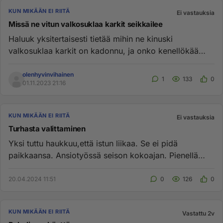
KUN MIKÄÄN EI RIITÄ
Ei vastauksia
Missä ne vitun valkosuklaa karkit seikkailee
Haluuk yksitertaisesti tietää mihin ne kinuski
valkosuklaa karkit on kadonnu, ja onko kenellökää
infoa onks ne lopetettu...
olenhyvinvihainen
1
133
0
01.11.2023 21:16
KUN MIKÄÄN EI RIITÄ
Ei vastauksia
Turhasta valittaminen
Yksi tuttu haukkuu,että istun liikaa. Se ei pidä
paikkaansa. Ansiotyössä seison kokoajan. Pienellä
palkalla ei ole varaa...
20.04.2024 11:51
0
126
0
KUN MIKÄÄN EI RIITÄ
Vastattu 2v