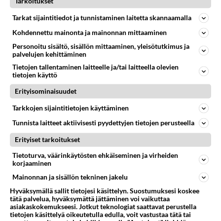
Tarkoitukset
KUN MIKÄÄN EI RIITÄ
Vastattu 1v
Tarkat sijaintitiedot ja tunnistaminen laitetta skannaamalla
Ilotulitus
Kohdennettu mainonta ja mainonnan mittaaminen
Tulipa tuossa kaikkien muiden ilmaisjakelu lehtien
Personoitu sisältö, sisällön mittaaminen, yleisötutkimus ja
mukana esite ilotulitus raketeista. Olenko minä ainoa
palvelujen kehittäminen
joka on huolest...
Tietojen tallentaminen laitteelle ja/tai laitteella olevien
tietojen käyttö
17.12.2005 14:10
6
615
0
Erityisominaisuudet
Tarkkojen sijaintitietojen käyttäminen
KUN MIKÄÄN EI RIITÄ
Vastattu 2v
Miks 6lk pitää käydä koulu uinneis
Tunnista laitteet aktiivisesti pyydettyjen tietojen perusteella
Minä osaan jo uida niin miks pitää mennä sinne...
Erityiset tarkoitukset
Tietoturva, väärinkäytösten ehkäiseminen ja virheiden
24.10.2023 11:44
3
222
0
korjaaminen
Mainonnan ja sisällön tekninen jakelu
Hyväksymällä sallit tietojesi käsittelyn. Suostumuksesi koskee
tätä palvelua, hyväksymättä jättäminen voi vaikuttaa
asiakaskokemukseesi. Jotkut teknologiat saattavat perustella
tietojen käsittelyä oikeutetulla edulla, voit vastustaa tätä tai