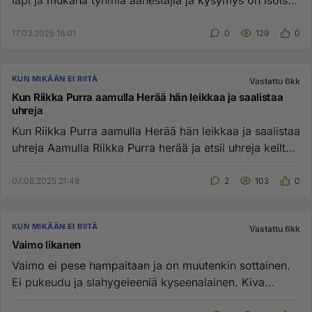
läpi ja mukana tyhmiä äänestäjiä ja kysymys on isoista
rahasummista...
17.03.2025 18:01
0
129
0
KUN MIKÄÄN EI RIITÄ
Vastattu 6kk
Kun Riikka Purra aamulla Herää hän leikkaa ja saalistaa
uhreja
Kun Riikka Purra aamulla Herää hän leikkaa ja saalistaa
uhreja Aamulla Riikka Purra herää ja etsii uhreja keiltä
leikat...
07.08.2025 21:48
2
103
0
KUN MIKÄÄN EI RIITÄ
Vastattu 6kk
Vaimo likanen
Vaimo ei pese hampaitaan ja on muutenkin sottainen.
Ei pukeudu ja slahygeieeniä kyseenalainen. Kiva
luonne muuten. Uusit...