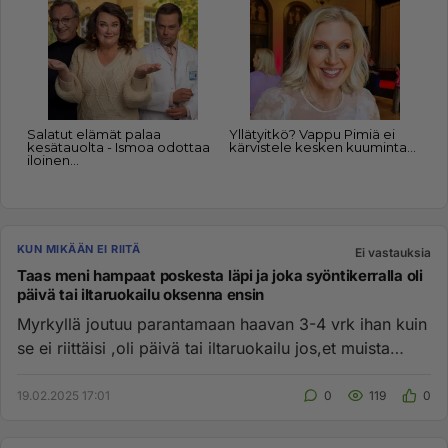
KUN MIKÄÄN EI RIITÄ
Ei vastauksia
Taas meni hampaat poskesta läpi ja joka syöntikerralla oli
päivä tai iltaruokailu oksenna ensin
Myrkyllä joutuu parantamaan haavan 3-4 vrk ihan kuin
se ei riittäisi ,oli päivä tai iltaruokailu jos,et muista
ottaa 1tl...
19.02.2025 17:01
0
119
0