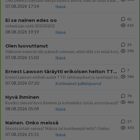
Olet pelkkä itsestään liikoja luuleva ämmä. Kierrän sinut kaukaa nyt ja aina. Olit mulle pelkkä lelu vaan.
07.08.2026 17:14
Ikävä
62
Ei se nainen edes oo
613
mitenkään nätti 🤣🤣🤣🤣🤣
08.08.2026 19:19
Ikävä
33
Olen luovuttanut
593
Välimme menivät niin pahasti solmuun, ettei niitä voi enää korjata. On aika jatkaa elämässä eteenpäin. Toivon sulle kaik
07.08.2026 15:03
Ikävä
7
Ernest Lawson täräytti erikoisen heiton TTK-lehdistötilaisuudessa: " Onko tässä tarkoituksena...?"
586
Ernest Lawson esitteli uudet TTK-tähtioppilaat ja opettajat torstaina 6.8. lehdistölle. Tulevalla kaudella on yksi hausk
07.08.2026 07:20
Kotimaiset julkkisjuorut
78
Hyvä ihminen
486
Koetko olevasi hyvä ihminen ja kohteletko toisia arvostavasti?
08.08.2026 05:09
Ikävä
37
Nainen. Onko meissä
470
Sinusta jotain samaa? Näköä tai luonteenpiirteitä? Utelias
07.08.2026 21:51
Ikävä