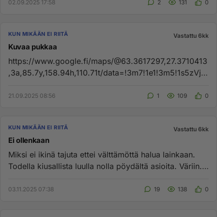
02.09.2025 17:58
2
131
0
KUN MIKÄÄN EI RIITÄ
Vastattu 6kk
Kuvaa pukkaa
https://www.google.fi/maps/@63.3617297,27.3710413
,3a,85.7y,158.94h,110.71t/data=!3m7!1e1!3m5!1s5zVjq
Ws7QmjNwbbuAkSUmw!2e...
21.09.2025 08:56
1
109
0
KUN MIKÄÄN EI RIITÄ
Vastattu 6kk
Ei ollenkaan
Miksi ei ikinä tajuta ettei välttämöttä halua lainkaan.
Todella kiusallista luulla nolla pöydältä asioita. Väriin.
Kun ...
03.11.2025 07:38
19
138
0