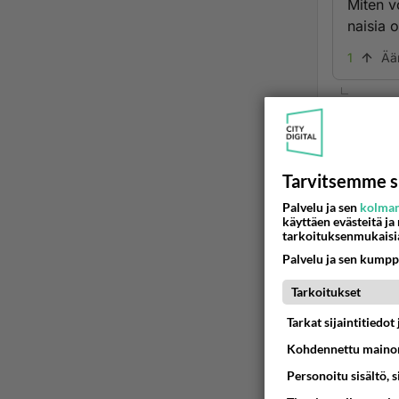
Miten v
naisia 
1
Ää
2
Johan
purrut
Tarvitsemme s
Ää
Palvelu ja sen
kolman
käyttäen evästeitä ja
tarkoituksenmukaisi
Palvelu ja sen kumpp
2
Tarkoitukset
Ano
Tarkat sijaintitiedo
Johan
Marti
Kohdennettu mainon
Personoitu sisältö, 
Olikin