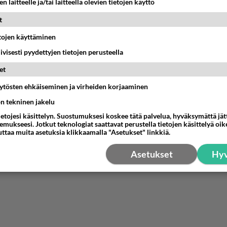
n laitteelle ja/tai laitteella olevien tietojen käyttö
on taaskin haukkumisia aloittaa.
t
nestä
K
etojen käyttäminen
iivisesti pyydettyjen tietojen perusteella
Anonyymi00004
026-05-15 09:07:41
et
na oli nuorena söpö. Kaunis ei koskaan. Nuorena jokainen 
äytösten ehkäiseminen ja virheiden korjaaminen
unis. Nykyään Martina on lähinnä karu ilmestys. Olisi varmas
ön tekninen jakelu
ö, jos ei olis pilattu täytteillä.
ietojesi käsittelyn. Suostumuksesi koskee tätä palvelua, hyväksymättä jä
änestä
K
mukseesi. Jotkut teknologiat saattavat perustella tietojen käsittelyä oike
uttaa muita asetuksia klikkaamalla "Asetukset" linkkiä.
Asetukset
Hyv