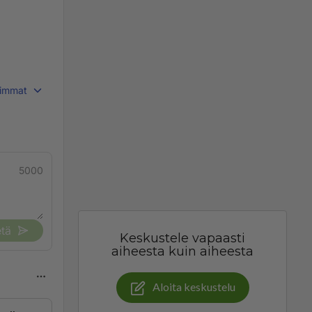
immat
5000
tä
Keskustele vapaasti
aiheesta kuin aiheesta
Aloita keskustelu