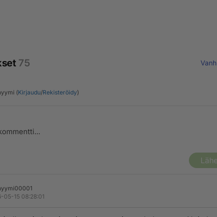
kset
75
Vanh
yymi (
Kirjaudu
/
Rekisteröidy
)
Lähe
nyymi00001
-05-15 08:28:01