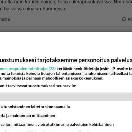
oi olla noin kaunis nainen, tossa uimapukukuvassa. Noin kau
on harvassa ainakin Suomessa.
nestä
K
Anonyymi00002
026-05-15 09:02:09
 tuosta uikkarikuvasta on toistakymmentä vuotta. Ajan ha
 Martinaankin.
uostumuksesi tarjotaksemme personoitua palvelu
nestä
K
nen osapuolen toimittajat (73)
keräävät henkilötietoja (esim. IP-osoite ta
 muita teknisiä keinoja tietojen tallentamiseen ja lukemiseen laitteellasi t
a mainoksia ja parhaan mahdollisen asiakaskokemuksen.
Anonyymi00003
anit tarvitsevat suostumuksesi seuraaviin:
026-05-15 09:04:53
nyymi00002
kirjoitti:
t ja tunnistaminen laitetta skannaamalla
 tuosta uikkarikuvasta on toistakymmentä vuotta. Ajan hammas on 
naankin.
ta ja mainonnan mittaaminen
sisällön mittaaminen, yleisötutkimus ja palvelujen kehittäminen
 kysymys tuosta kuvasta. Jokainen meistä muuttuu kun ikää 