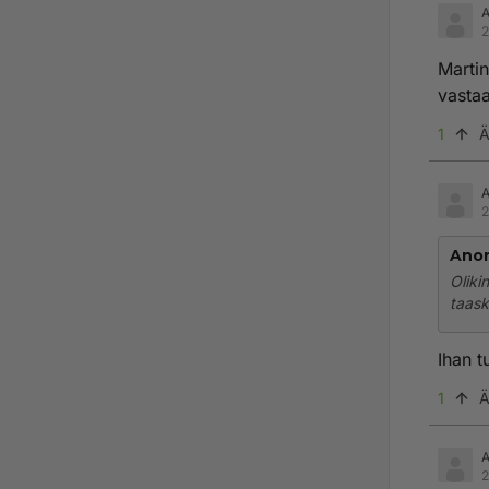
2
Martin
vasta
1
Ä
2
Ano
Oliki
taask
Ihan t
1
Ä
2