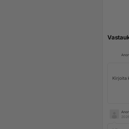
Vastau
Anon
Ano
2026