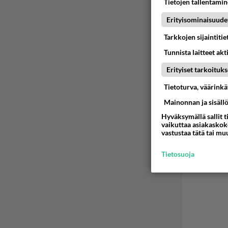
Tietojen tallentamine
turha 
Erityisominaisuude
Ää
Tarkkojen sijaintiti
Tunnista laitteet akt
2
Erityiset tarkoituks
Marti
Tietoturva, väärink
tai ka
Mainonnan ja sisäll
ulkonäk
Hyväksymällä sallit t
1
Ä
vaikuttaa asiakaskoke
vastustaa tätä tai mu
Tietosuoja