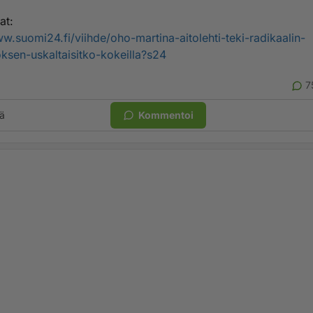
at:
ww.suomi24.fi/viihde/oho-martina-aitolehti-teki-radikaalin-
ksen-uskaltaisitko-kokeilla?s24
7
ä
Kommentoi