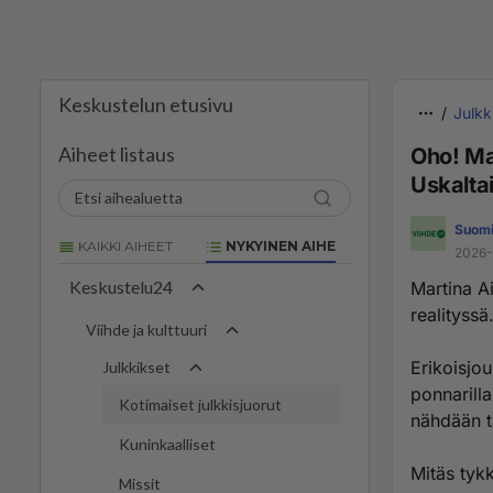
Keskustelun etusivu
Julkk
Aiheet listaus
Oho! Mar
Uskaltai
Suomi
KAIKKI AIHEET
NYKYINEN AIHE
2026-
Keskustelu24
Martina A
realityssä
Viihde ja kulttuuri
Erikoisjou
Julkkikset
ponnarilla
Kotimaiset julkkisjuorut
nähdään t
Kuninkaalliset
Mitäs tykk
Missit