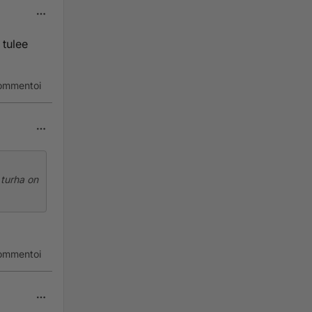
 tulee
ommentoi
 turha on
ommentoi