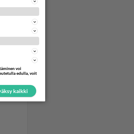
ommentoi
on söpö
ti ok
ttäminen voi
ommentoi
utetulla edulla, voit
äksy kaikki