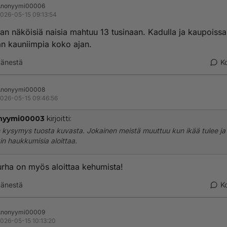
Anonyymi00006
026-05-15 09:13:54
an näköisiä naisia mahtuu 13 tusinaan. Kadulla ja kaupoissa
an kauniimpia koko ajan.
änestä
K
Anonyymi00008
026-05-15 09:46:56
nyymi00003
kirjoitti:
n kysymys tuosta kuvasta. Jokainen meistä muuttuu kun ikää tulee ja
in haukkumisia aloittaa.
urha on myös aloittaa kehumista!
änestä
K
Anonyymi00009
026-05-15 10:13:20