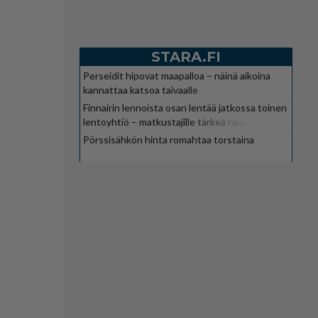
STARA.FI
Perseidit hipovat maapalloa – näinä aikoina
kannattaa katsoa taivaalle
Finnairin lennoista osan lentää jatkossa toinen
lentoyhtiö – matkustajille tärkeä rajoitus
Pörssisähkön hinta romahtaa torstaina