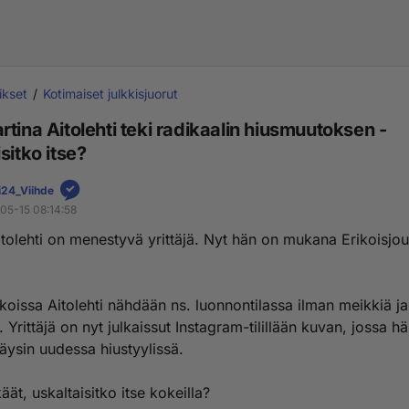
ikset
Kotimaiset julkkisjuorut
tina Aitolehti teki radikaalin hiusmuutoksen -
sitko itse?
24_Viihde
05-15 08:14:58
itolehti on menestyvä yrittäjä. Nyt hän on mukana Erikoisjo
.
koissa Aitolehti nähdään ns. luonnontilassa ilman meikkiä ja
. Yrittäjä on nyt julkaissut Instagram-tilillään kuvan, jossa h
äysin uudessa hiustyylissä.
äät, uskaltaisitko itse kokeilla?