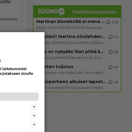
niita
Osallistu keskusteluun
ommentoi
Martinan bisneksillä ei mene hyvin
314
https://www.iltalehti.fi/viihdeuutiset/a/c46da6ab-340f-4790-aaa7-0865eed2336 Yrityksen konkurssihakemus on tullut kärä
Tiesitkö? Martina Aitolehden isäpuoli on tämä suosittu laulaja
31
Martina Aitolehti on seurattu julkisuuden henkilö. Lähipiiriin mahtuu muitakin tunnettuja henkilöitä. Tiesitkö, että Ma
mmas on
2 km on nykyään liian pitkä koulumatka
98
Hesarissa päivitellään lapset joutuu nyt kulkemaan 2 km kouluun jösses. Ruostefillarilla tuo matka menee vaikka miten äk
a
Miesten tuijotus
42
ommentoi
i laitetunniste)
Mutta mies vain tuijottaa, siinä vaiheessa käännän itse pään pois. Mikä juttu? Yleensä jos joku tuijottaa tai katsoo, hä
arjotakseen sinulle
Uusioperheen aikuiset lapset tyhjentää jääkaapin käydessään
44
Miten selvittäisitte seuraavan ongelman, meillä on uusioperhe, minulla teini-ikäiset lapset ja puolisolla aikuiset, jotk
purrut
tulee ja