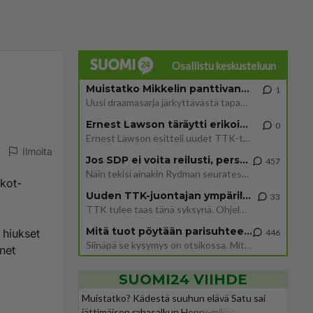
Osallistu keskusteluun
Muistatko Mikkelin panttivankidraaman?
1
Uusi draamasarja järkyttävästä tapauksesta on tulossa. Tositapahtumiin perustuva sarja ammentaa vuoden 1986 Mikkelin pan
Ernest Lawson täräytti erikoisen heiton TTK-lehdistötilaisuudessa: " Onko tässä tarkoituksena...?"
0
Ernest Lawson esitteli uudet TTK-tähtioppilaat ja opettajat torstaina 6.8. lehdistölle. Tulevalla kaudella on yksi hausk
Ilmoita
Jos SDP ei voita reilusti, persut kumoavat demokratian Suomesta
457
Näin tekisi ainakin Rydman seuratessaan idolinsa Trumpin mallia https://www.is.fi/politiikka/art-2000012187244.html
ukot-
Uuden TTK-juontajan ympärillä epätietoisuus sakenee - Nyt MTV hämmentää soppaa
33
TTK tulee taas tänä syksynä. Ohjelman uudet tähtioppilaat julkistetaan torstaina 6. elokuuta klo 14 alkavassa lehdistö
Mitä tuot pöytään parisuhteessa?
 hiukset
446
Siinäpä se kysymys on otsikossa. Mitäpä siis tuot/toisit pöytään parisuhteessa? Oletko mies vai nainen? Koetko sen mitä
änet
SUOMI24 VIIHDE
Muistatko? Kädestä suuhun elävä Satu sai
jättimäisen rahasalkun Henry-miljonääriltä