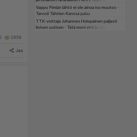
Vappu Pimiän lähtö ei ole ainoa iso muutos -
Tanssii Tähtien Kanssa palaa
TTK-voittaja Johannes Holopainen paljasti
iloisen uutisen - Tätä moni ehti jo odottaa
5
2959
Jaa