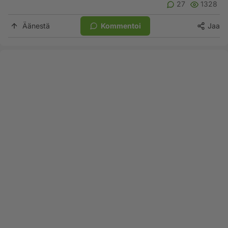
27
1328
Äänestä
Kommentoi
Jaa