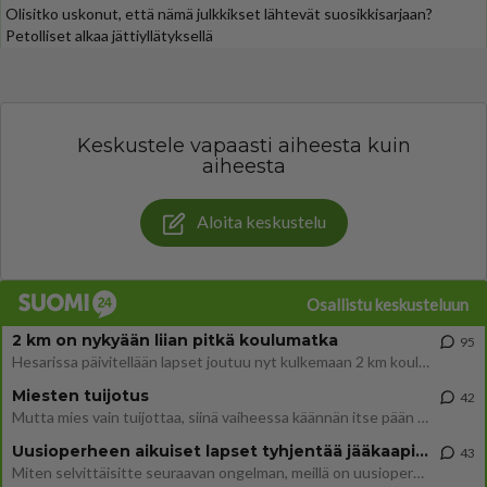
Olisitko uskonut, että nämä julkkikset lähtevät suosikkisarjaan?
Petolliset alkaa jättiyllätyksellä
Keskustele vapaasti aiheesta kuin
aiheesta
Aloita keskustelu
Osallistu keskusteluun
2 km on nykyään liian pitkä koulumatka
95
Hesarissa päivitellään lapset joutuu nyt kulkemaan 2 km kouluun jösses. Ruostefillarilla tuo matka menee vaikka miten äk
Miesten tuijotus
42
Mutta mies vain tuijottaa, siinä vaiheessa käännän itse pään pois. Mikä juttu? Yleensä jos joku tuijottaa tai katsoo, hä
Uusioperheen aikuiset lapset tyhjentää jääkaapin käydessään
43
Miten selvittäisitte seuraavan ongelman, meillä on uusioperhe, minulla teini-ikäiset lapset ja puolisolla aikuiset, jotk