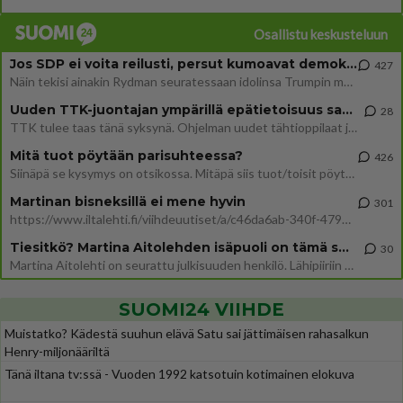
Osallistu keskusteluun
Jos SDP ei voita reilusti, persut kumoavat demokratian Suomesta
427
Näin tekisi ainakin Rydman seuratessaan idolinsa Trumpin mallia https://www.is.fi/politiikka/art-2000012187244.html
Uuden TTK-juontajan ympärillä epätietoisuus sakenee - Nyt MTV hämmentää soppaa
28
TTK tulee taas tänä syksynä. Ohjelman uudet tähtioppilaat julkistetaan torstaina 6. elokuuta klo 14 alkavassa lehdistö
Mitä tuot pöytään parisuhteessa?
426
Siinäpä se kysymys on otsikossa. Mitäpä siis tuot/toisit pöytään parisuhteessa? Oletko mies vai nainen? Koetko sen mitä
Martinan bisneksillä ei mene hyvin
301
https://www.iltalehti.fi/viihdeuutiset/a/c46da6ab-340f-4790-aaa7-0865eed2336 Yrityksen konkurssihakemus on tullut kärä
Tiesitkö? Martina Aitolehden isäpuoli on tämä suosittu laulaja
30
Martina Aitolehti on seurattu julkisuuden henkilö. Lähipiiriin mahtuu muitakin tunnettuja henkilöitä. Tiesitkö, että Ma
SUOMI24 VIIHDE
Muistatko? Kädestä suuhun elävä Satu sai jättimäisen rahasalkun
Henry-miljonääriltä
Tänä iltana tv:ssä - Vuoden 1992 katsotuin kotimainen elokuva