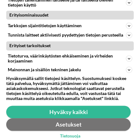
tietojen käyttö
Äänestä
Kommentoi
Erityisominaisuudet
Anonyymi00015
Tarkkojen sijaintitietojen käyttäminen
2026-05-16 10:32:20
Tunnista laitteet aktiivisesti pyydettyjen tietojen perusteella
Siis rautatien tasoristeyksen yli
Erityiset tarkoitukset
Äänestä
Kommentoi
Tietoturva, väärinkäytösten ehkäiseminen ja virheiden
korjaaminen
Mainonnan ja sisällön tekninen jakelu
Anonyymi00018
2026-05-16 18:31:39
Hyväksymällä sallit tietojesi käsittelyn. Suostumuksesi koskee
tätä palvelua, hyväksymättä jättäminen voi vaikuttaa
asiakaskokemukseesi. Jotkut teknologiat saattavat perustella
Kloppilauma siinä oli tutkimas paikkaa vakavan
tietojen käsittelyä oikeutetulla edulla, voit vastustaa tätä tai
näköisenä,onkohan kuinka pojille käyny,oletan
muuttaa muita asetuksia klikkaamalla "Asetukset" linkkiä.
että olivat poikia
Hyväksy kaikki
Äänestä
Kommentoi
Asetukset
Anonyymi00019
Tietosuoja
2026-05-16 20:50:04