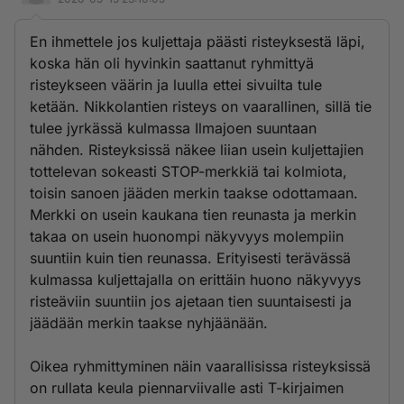
En ihmettele jos kuljettaja päästi risteyksestä läpi,
koska hän oli hyvinkin saattanut ryhmittyä
risteykseen väärin ja luulla ettei sivuilta tule
ketään. Nikkolantien risteys on vaarallinen, sillä tie
tulee jyrkässä kulmassa Ilmajoen suuntaan
nähden. Risteyksissä näkee liian usein kuljettajien
tottelevan sokeasti STOP-merkkiä tai kolmiota,
toisin sanoen jääden merkin taakse odottamaan.
Merkki on usein kaukana tien reunasta ja merkin
takaa on usein huonompi näkyvyys molempiin
suuntiin kuin tien reunassa. Erityisesti terävässä
kulmassa kuljettajalla on erittäin huono näkyvyys
risteäviin suuntiin jos ajetaan tien suuntaisesti ja
jäädään merkin taakse nyhjäänään.
Oikea ryhmittyminen näin vaarallisissa risteyksissä
on rullata keula piennarviivalle asti T-kirjaimen