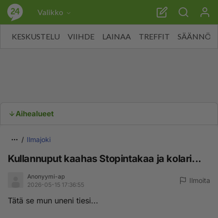
Valikko
KESKUSTELU
VIIHDE
LAINAA
TREFFIT
SÄÄNNÖT
Aihealueet
Ilmajoki
Kullannuput kaahas Stopintakaa ja kolari...
Anonyymi-ap
Ilmoita
2026-05-15 17:36:55
Tätä se mun uneni tiesi...