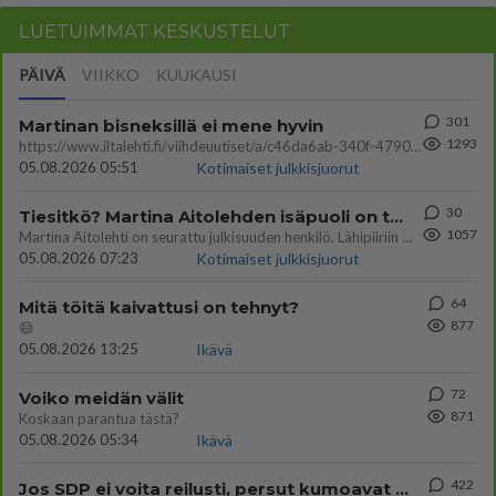
LUETUIMMAT KESKUSTELUT
PÄIVÄ
VIIKKO
KUUKAUSI
301
Martinan bisneksillä ei mene hyvin
1293
https://www.iltalehti.fi/viihdeuutiset/a/c46da6ab-340f-4790-aaa7-0865eed2336 Yrityksen konkurssihakemus on tullut kärä
05.08.2026 05:51
Kotimaiset julkkisjuorut
30
Tiesitkö? Martina Aitolehden isäpuoli on tämä suosittu laulaja
1057
Martina Aitolehti on seurattu julkisuuden henkilö. Lähipiiriin mahtuu muitakin tunnettuja henkilöitä. Tiesitkö, että Ma
05.08.2026 07:23
Kotimaiset julkkisjuorut
64
Mitä töitä kaivattusi on tehnyt?
877
😅
05.08.2026 13:25
Ikävä
72
Voiko meidän välit
871
Koskaan parantua tästä?
05.08.2026 05:34
Ikävä
422
Jos SDP ei voita reilusti, persut kumoavat demokratian Suomesta