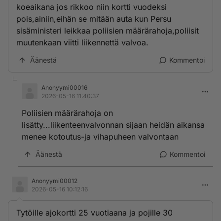
koeaikana jos rikkoo niin kortti vuodeksi
pois,ainiin,eihän se mitään auta kun Persu
sisäministeri leikkaa poliisien määrärahoja,poliisit
muutenkaan viitti liikennettä valvoa.
Äänestä
Kommentoi
Anonyymi00016
2026-05-16 11:40:37
Poliisien määrärahoja on
lisätty...liikenteenvalvonnan sijaan heidän aikansa
menee kotoutus-ja vihapuheen valvontaan
Äänestä
Kommentoi
Anonyymi00012
2026-05-16 10:12:16
Tytöille ajokortti 25 vuotiaana ja pojille 30