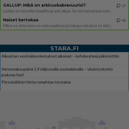
GALLUP: Mikä on arkiruokabravuurisi?
17
Lomat on monella lomailtu ja arki alkaa. Se voi tarkoittaa myös sitä, että grillailut on grillattu ja palataan arjen ruo
Naiset kertokaa
43
Miksi se että mies on seksuaalinen ja haluaa seksiä ja te olette hänen mielestänne haluttava on vastenmielistä? Mikä sii
STARA.FI
Aikuisten vesirokkorokotukset alkoivat – kohderyhmä julkistettiin
Veronmaksupäivä 1,9 miljoonalla suomalaisella – viivästyskorko
juoksee heti
Pörssisähkön hinta romahtaa torstaina