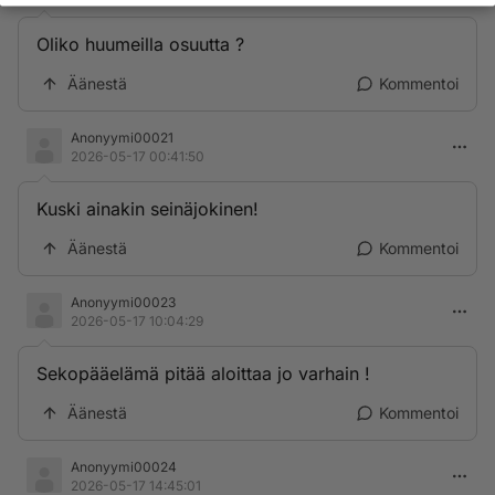
Oliko huumeilla osuutta ?
Äänestä
Kommentoi
Anonyymi00021
2026-05-17 00:41:50
Kuski ainakin seinäjokinen!
Äänestä
Kommentoi
Anonyymi00023
2026-05-17 10:04:29
Sekopääelämä pitää aloittaa jo varhain !
Äänestä
Kommentoi
Anonyymi00024
2026-05-17 14:45:01