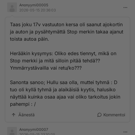
Anonyymi00005
2026-05-15 20:36:03
Taas joku 17v vastuuton kersa oli saanut ajokortin
ja auton ja pysähtymättä Stop merkin takaa ajanut
toista autoa päin.
Herääkin kysymys: Oliko edes tiennyt, mikä on
Stop merkki ja mitä silloin pitää tehdä??
Ymmärrystävailla vai retu/ko???
Sanonta sanoo; Hullu saa olla, muttei tyhmä : D
tuo oli kyllä tyhmä ja alaikäisiä kyytis, halusiko
näyttää kuinka osaa ajaa vai oliko tarkoitus jokin
pahempi : /
Äänestä
Kommentoi
Anonyymi00007
2026-05-15 23:10:05