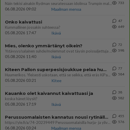
733
Näin tekisi ainakin Rydman seuratessaan idolinsa Trumpin mallia https://www.is.fi/politiikka/art-2000012187244.html
06.08.2026 09:02
Maailman menoa
47
Onko kaivattusi
649
Kummallinen jossakin suhteessa?
05.08.2026 17:47
Ikävä
72
Mies, olenko ymmärtänyt oikein?
598
Ystävyys/salainen suhde/molemmat ovat täysin poissuljettuja asioita? Nainen
05.08.2026 11:40
Ikävä
77
Kiteen Pallon superpesisjoukkue pelaa huumeiden vaikutuksen alaisena
584
Huumerikos. Yleisesti uskotaan, että se seikka, että eräs KiPan pelaaja kärähtää huumeista, on vain jäävuoren huippu. M
05.08.2026 03:21
Kitee
38
Kauanko olet kaivannut kaivattuasi ja
582
koska hänet löysit?
05.08.2026 17:19
Ikävä
455
Perussuomalaisten kannatus nousi rytinällä Ylen tänään julkaisemassa tuoreimmassa gallup-kyselyssä.
576
https://yle.fi/a/74-20239449 Perussuomalaisilla hurja- ja ylivoimaisesti suurin nousu tässä uudessa Ylen gallupissa. Kyl
06.08.2026 03:24
Maailman menoa