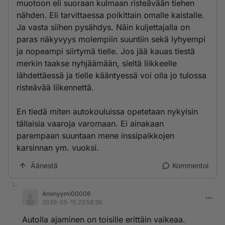
muotoon eli suoraan kulmaan risteävään tiehen
nähden. Eli tarvittaessa poikittain omalle kaistalle.
Ja vasta siihen pysähdys. Näin kuljettajalla on
paras näkyvyys molempiin suuntiin sekä lyhyempi
ja nopeampi siirtymä tielle. Jos jää kauas tiestä
merkin taakse nyhjäämään, sieltä liikkeelle
lähdettäessä ja tielle kääntyessä voi olla jo tulossa
risteävää liikennettä.
En tiedä miten autokouluissa opetetaan nykyisin
tällaisia vaaroja varomaan. Ei ainakaan
parempaan suuntaan mene inssipaikkojen
karsinnan ym. vuoksi.
Äänestä
Kommentoi
Anonyymi00008
2026-05-15 23:58:36
Autolla ajaminen on toisille erittäin vaikeaa.