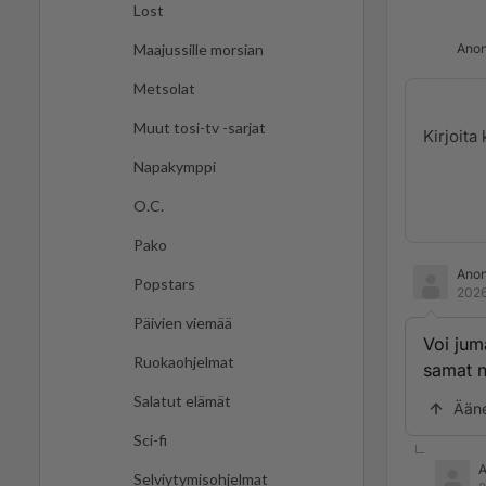
Lost
Anon
Maajussille morsian
Metsolat
Muut tosi-tv -sarjat
Napakymppi
O.C.
Pako
Ano
Popstars
2026
Päivien viemää
Voi juma
Ruokaohjelmat
samat n
Salatut elämät
Ään
Sci-fi
Selviytymisohjelmat