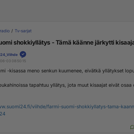
 radio
Tv-sarjat
omi shokkiyllätys - Tämä käänne järkytti kisaaj
24_Viihde
06-03 08:50:15
mi -kisassa meno senkun kuumenee, eivätkä yllätykset lop
ukahinoissa tapahtuu yllätys, jota muut kisaajat eivät osaa 
ww.suomi24.fi/viihde/farmi-suomi-shokkiyllatys-tama-kaanne
s24