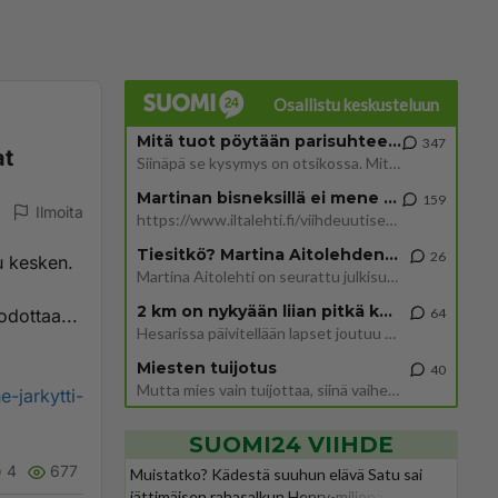
Osallistu keskusteluun
Mitä tuot pöytään parisuhteessa?
347
at
Siinäpä se kysymys on otsikossa. Mitäpä siis tuot/toisit pöytään parisuhteessa? Oletko mies vai nainen? Koetko sen mitä
Martinan bisneksillä ei mene hyvin
159
Ilmoita
https://www.iltalehti.fi/viihdeuutiset/a/c46da6ab-340f-4790-aaa7-0865eed2336 Yrityksen konkurssihakemus on tullut kärä
Tiesitkö? Martina Aitolehden isäpuoli on tämä suosittu laulaja
26
u kesken.
Martina Aitolehti on seurattu julkisuuden henkilö. Lähipiiriin mahtuu muitakin tunnettuja henkilöitä. Tiesitkö, että Ma
2 km on nykyään liian pitkä koulumatka
odottaa...
64
Hesarissa päivitellään lapset joutuu nyt kulkemaan 2 km kouluun jösses. Ruostefillarilla tuo matka menee vaikka miten äk
Miesten tuijotus
40
Mutta mies vain tuijottaa, siinä vaiheessa käännän itse pään pois. Mikä juttu? Yleensä jos joku tuijottaa tai katsoo, hä
-jarkytti-
SUOMI24 VIIHDE
4
677
Muistatko? Kädestä suuhun elävä Satu sai
jättimäisen rahasalkun Henry-miljonääriltä