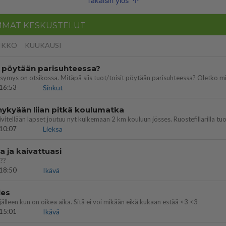
Takaisin ylös
MMAT KESKUSTELUT
IKKO
KUUKAUSI
t pöytään parisuhteessa?
16:53
Sinkut
nykyään liian pitkä koulumatka
10:07
Lieksa
a ja kaivattuasi
??
18:50
Ikävä
ies
lleen kun on oikea aika. Sitä ei voi mikään eikä kukaan estää <3 <3
15:01
Ikävä