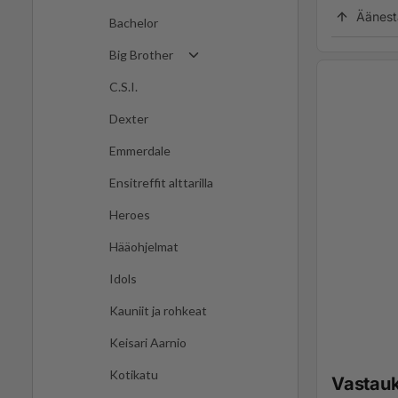
Äänest
Bachelor
Big Brother
C.S.I.
Dexter
Emmerdale
Ensitreffit alttarilla
Heroes
Hääohjelmat
Idols
Kauniit ja rohkeat
Keisari Aarnio
Kotikatu
Vastau