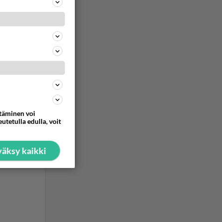
ommentoi
ttäminen voi
utetulla edulla, voit
äksy kaikki