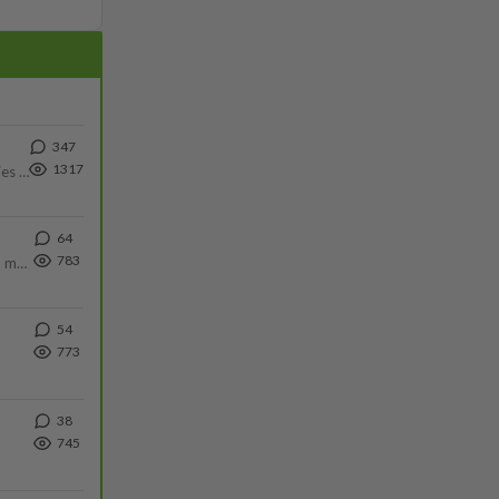
347
1317
Siinäpä se kysymys on otsikossa. Mitäpä siis tuot/toisit pöytään parisuhteessa? Oletko mies vai nainen? Koetko sen mitä
64
783
Hesarissa päivitellään lapset joutuu nyt kulkemaan 2 km kouluun jösses. Ruostefillarilla tuo matka menee vaikka miten äk
54
773
38
745