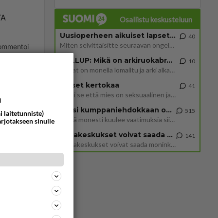
TA
Osallistu keskusteluun
Uusioperheen aikuiset lapset tyhjentää jääkaapin käydessään
40
Miten selvittäisitte seuraavan ongelman, meillä on uusioperhe, minulla teini-ikäiset lapset ja puolisolla aikuiset, jotk
ommentoi
GALLUP: Mikä on arkiruokabravuurisi?
10
Lomat on monella lomailtu ja arki alkaa. Se voi tarkoittaa myös sitä, että grillailut on grillattu ja palataan arjen ruo
Naiset kertokaa
41
Miksi se että mies on seksuaalinen ja haluaa seksiä ja te olette hänen mielestänne haluttava on vastenmielistä? Mikä sii
a
Miksi kumppaniehdokkaan oma elämä on teille ongelma?
515
i laitetunniste)
Täällä monesti kuulee vaatimuksia siitä, että kumppaniehdokkaalla ei saisi olla lemmikkejä, lapsia, kavereita, eksiä, su
arjotakseen sinulle
yysistä
Datakeskukset voivat saada moninkertaisesti enemmän palautuksia kuin mitä ne maksavat veroja
141
”Datakeskukset voivat saada moninkertaisesti enemmän palautuksia kuin mitä ne maksavat veroja”, sanoo professori Jussi K
at kisat!
ommentoi