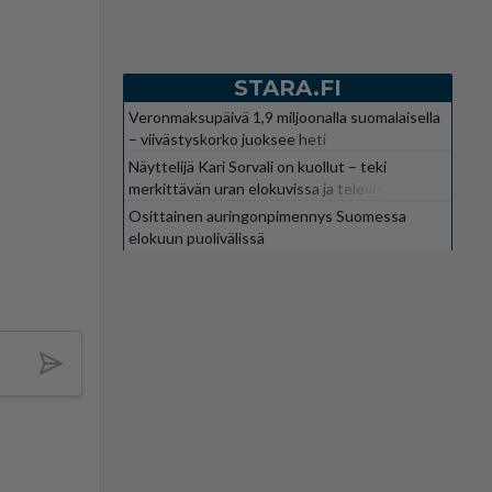
STARA.FI
Veronmaksupäivä 1,9 miljoonalla suomalaisella
– viivästyskorko juoksee heti
Näyttelijä Kari Sorvali on kuollut – teki
merkittävän uran elokuvissa ja televisiossa
Osittainen auringonpimennys Suomessa
elokuun puolivälissä