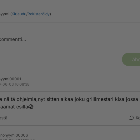
yymi (
Kirjaudu
/
Rekisteröidy
)
Lähe
nyymi00001
-06-03 16:08:38
 näitä ohjelmia,nyt sitten alkaa joku grillimestari kisa jossa
aamat esillä😱
estä
K
Anonyymi00006