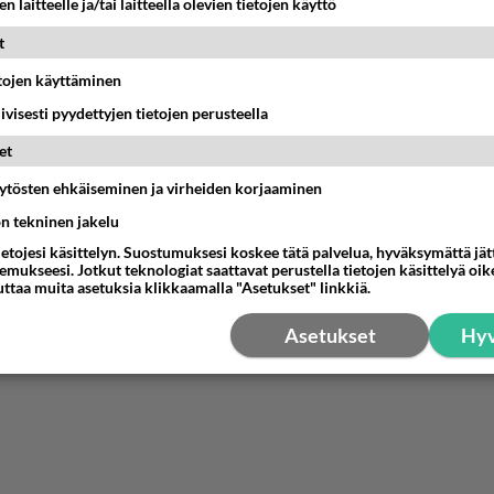
n laitteelle ja/tai laitteella olevien tietojen käyttö
ttää voimatehtävät kaksintaistelusta pois. Vain taito ja tieto
t
luun.
etojen käyttäminen
nestä
K
iivisesti pyydettyjen tietojen perusteella
et
äytösten ehkäiseminen ja virheiden korjaaminen
ön tekninen jakelu
ietojesi käsittelyn. Suostumuksesi koskee tätä palvelua, hyväksymättä jä
mukseesi. Jotkut teknologiat saattavat perustella tietojen käsittelyä oike
uttaa muita asetuksia klikkaamalla "Asetukset" linkkiä.
Asetukset
Hyv