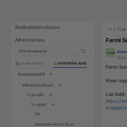
Keskustelun etusivu
Tv ja
Aiheet listaus
Farmi Su
Suomi
2026-
KAIKKI AIHEET
NYKYINEN AIHE
Farmi Suo
Keskustelu24
Kisan lopp
Viihde ja kulttuuri
Lue lisää:
Tv ja radio
https://w
Tv-sarjat
kisaajat?
24
American Horror Story