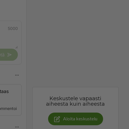
5000
tä
 taas
Keskustele vapaasti
aiheesta kuin aiheesta
ommentoi
Aloita keskustelu