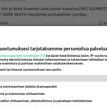
026-06-08 11:35:52
ä niin ja tämä Susanna Laine juonto kaverina,EIKÖ SUOMES
 ENÄÄ MUITA.Tekopirteä puolueellinen juontaja.
nestä
K
nyymi00002
-06-03 21:51:03
uostumuksesi tarjotaksemme personoitua palvelu
 tälläkään kertaa yllätys että femakot haluaa väkisin naisen
nen osapuolen toimittajat (73)
keräävät henkilötietoja (esim. IP-osoite ta
aksi kun helpottavat voimatehtävässä naista puolella, vaikkei
 muita teknisiä keinoja tietojen tallentamiseen ja lukemiseen laitteellasi t
ä ollut edes kokemusta naulaamisesta eikä koskaan tehnyt f
a mainoksia ja parhaan mahdollisen asiakaskokemuksen.
oisin kuin nainen.
anit tarvitsevat suostumuksesi seuraaviin:
elpaa tasa-arvoinen kilpailu niin femakoille järjestettävä om
t ja tunnistaminen laitetta skannaamalla
estä
K
ta ja mainonnan mittaaminen
sisällön mittaaminen, yleisötutkimus ja palvelujen kehittäminen
Anonyymi00003
026-06-05 08:28:44