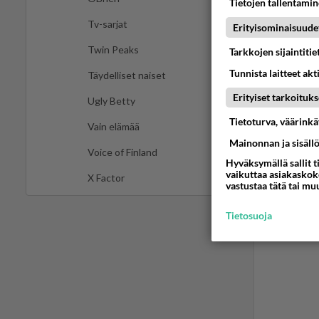
Tietojen tallentamine
Tai jä
Tv-sarjat
Erityisominaisuude
kilpai
Twin Peaks
Tarkkojen sijaintiti
Ää
Tunnista laitteet akt
Täydelliset naiset
Erityiset tarkoituks
Ugly Betty
Tietoturva, väärink
Vain elämää
Mainonnan ja sisäll
Voice of Finland
Hyväksymällä sallit t
vaikuttaa asiakaskoke
X Factor
vastustaa tätä tai mu
Tietosuoja