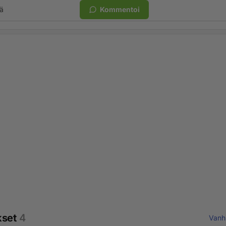
ä
Kommentoi
kset
4
Vanh