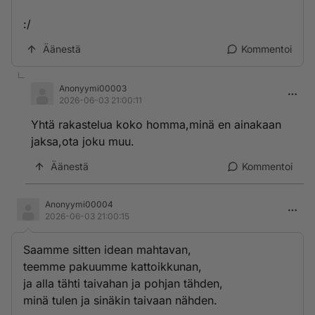
:/
Äänestä
Kommentoi
Anonyymi00003
2026-06-03 21:00:11
Yhtä rakastelua koko homma,minä en ainakaan
jaksa,ota joku muu.
Äänestä
Kommentoi
Anonyymi00004
2026-06-03 21:00:15
Saamme sitten idean mahtavan,
teemme pakuumme kattoikkunan,
ja alla tähti taivahan ja pohjan tähden,
minä tulen ja sinäkin taivaan nähden.