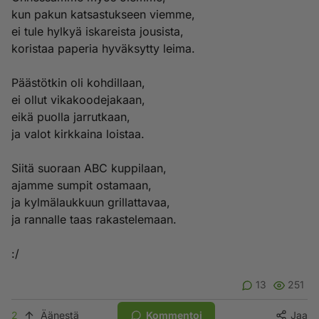
kun pakun katsastukseen viemme,
ei tule hylkyä iskareista jousista,
koristaa paperia hyväksytty leima.
Päästötkin oli kohdillaan,
ei ollut vikakoodejakaan,
eikä puolla jarrutkaan,
ja valot kirkkaina loistaa.
Siitä suoraan ABC kuppilaan,
ajamme sumpit ostamaan,
ja kylmälaukkuun grillattavaa,
ja rannalle taas rakastelemaan.
:/
13
251
2
Äänestä
Kommentoi
Jaa