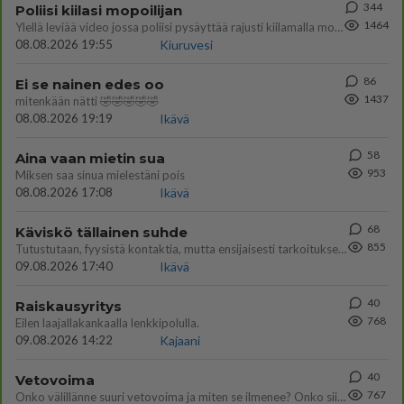
344
Poliisi kiilasi mopoilijan
1464
Ylellä leviää video jossa poliisi pysäyttää rajusti kiilamalla mopo pojan. Toivottavasti poliisi ottaa tuosta mallia myö
08.08.2026 19:55
Kiuruvesi
86
Ei se nainen edes oo
1437
mitenkään nätti 🤣🤣🤣🤣🤣
08.08.2026 19:19
Ikävä
58
Aina vaan mietin sua
953
Miksen saa sinua mielestäni pois
08.08.2026 17:08
Ikävä
68
Käviskö tällainen suhde
855
Tutustutaan, fyysistä kontaktia, mutta ensijaisesti tarkoituksena ei ole aloittaa mitään virallista tai rikkoa mitään? E
09.08.2026 17:40
Ikävä
40
Raiskausyritys
768
Eilen laajallakankaalla lenkkipolulla.
09.08.2026 14:22
Kajaani
40
Vetovoima
767
Onko välillänne suuri vetovoima ja miten se ilmenee? Onko siitä haittaa?