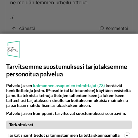
ne meidän lemmen urheilu ottelut.
:/
Äänestä
Kommentoi
Tarvitsemme suostumuksesi tarjotaksemme
personoitua palvelua
Palvelu ja sen
kolmannen osapuolen toimittajat (73)
keräävät
henkilötietoja (esim. IP-osoite tai laitetunniste) käyttäen evästeitä
ja muita teknisiä keinoja tietojen tallentamiseen ja lukemiseen
laitteellasi tarjotakseen sinulle tarkoituksenmukaisia mainoksia
ja parhaan mahdollisen asiakaskokemuksen.
Palvelu ja sen kumppanit tarvitsevat suostumuksesi seuraaviin:
Tarkoitukset
Tarkat sijaintitiedot ja tunnistaminen laitetta skannaamalla