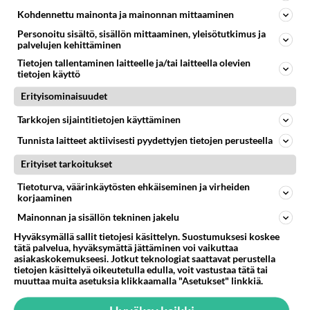
Kohdennettu mainonta ja mainonnan mittaaminen
Personoitu sisältö, sisällön mittaaminen, yleisötutkimus ja
palvelujen kehittäminen
Tietojen tallentaminen laitteelle ja/tai laitteella olevien
tietojen käyttö
Erityisominaisuudet
Tarkkojen sijaintitietojen käyttäminen
Tunnista laitteet aktiivisesti pyydettyjen tietojen perusteella
Erityiset tarkoitukset
Tietoturva, väärinkäytösten ehkäiseminen ja virheiden
korjaaminen
Anonyymi00006
Mainonnan ja sisällön tekninen jakelu
2026-06-03 21:24:11
Hyväksymällä sallit tietojesi käsittelyn. Suostumuksesi koskee
tätä palvelua, hyväksymättä jättäminen voi vaikuttaa
asiakaskokemukseesi. Jotkut teknologiat saattavat perustella
Aamen
tietojen käsittelyä oikeutetulla edulla, voit vastustaa tätä tai
muuttaa muita asetuksia klikkaamalla "Asetukset" linkkiä.
Äänestä
Kommentoi