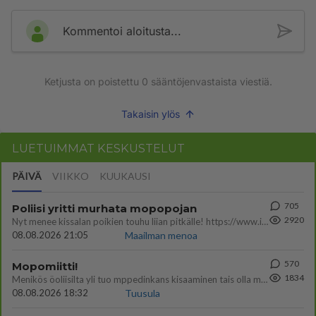
Kommentoi aloitusta...
Ketjusta on poistettu
0
sääntöjenvastaista viestiä.
Takaisin ylös
LUETUIMMAT KESKUSTELUT
PÄIVÄ
VIIKKO
KUUKAUSI
705
Poliisi yritti murhata mopopojan
2920
Nyt menee kissalan poikien touhu liian pitkälle! https://www.is.fi/kotimaa/art-2000012193221.html Karu video mopomiiti
08.08.2026 21:05
Maailman menoa
570
Mopomiitti!
1834
Menikös öoliisilta yli tuo mppedinkans kisaaminen tais olla melkoinen riski vahigoittaa tarpeettomasti jopa kuolla tuoss
08.08.2026 18:32
Tuusula