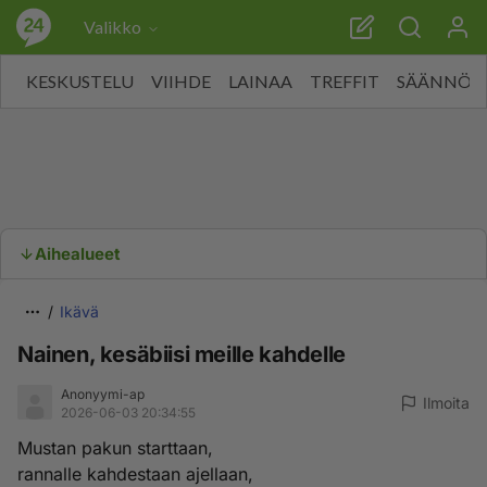
Valikko
KESKUSTELU
VIIHDE
LAINAA
TREFFIT
SÄÄNNÖT
Aihealueet
Ikävä
Nainen, kesäbiisi meille kahdelle
Anonyymi-ap
Ilmoita
2026-06-03 20:34:55
Mustan pakun starttaan,
rannalle kahdestaan ajellaan,