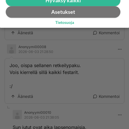
Hyväksy kaikki
Anonyymi00007
2026-06-03 21:28:43
Asetukset
Miks musta?
Tietosuoja
Äänestä
Kommentoi
Anonyymi00008
2026-06-03 21:28:50
Joo, oispa sellanen retkeilypaku.
Vois kierrellä sillä kaikki festarit.
:/
Äänestä
Kommentoi
Anonyymi00010
2026-06-03 21:38:05
Sun jutut ovat aika lapsenomaisia.