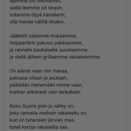
Ajamme ohi tokmannin,
siellä teemme pit stopin,
ostamme öljyä kanisterin,
sitä menee välillä litrakin.
Jäätelöt ostamme mukaamme,
limpparitkin pakuun pakkaamme,
ja rannalle kaukaiselle suuntaamme,
ja siellä jälleen grillaamme rakastelemme.
On elämä vaan niin ihanaa,
pakussa ollaan ja asutaan,
päästään menemään minne vaan,
kunhan ahkerasti vain tankataan.
Koko Suomi pian jo nähty on,
joka rannalla melkein rakasteltu on,
kun on tuhansien järvien maa,
tuhat kertaa rakastella saa.