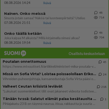
08.08.2026 14:24
Ikävä
48
Nainen. Onko meissä
714
Sinusta jotain samaa? Näköä tai luonteenpiirteitä? Utelias
07.08.2026 21:51
Ikävä
46
Onko täällä ketään
704
Joka kaipaa M alkuista? Millä kirjaimella nimesi alkaa?
08.08.2026 19:54
Ikävä
Osallistu keskusteluun
Poutalan onnettomuus
45
https://www.mtvuutiset.fi/artikkeli/ministeri-mika-poutala-vakavassa-onnettomuudessa/9375980 Kumma kun jutussa ei manit
Missä on Sofia Virta? Loistaa poissaolollaan Erikoisjoukot uudelta kaudelta
24
Vihreiden puheenjohtaja, kansanedustaja Sofia Virta pääsi otsikoihin, kun tieto hänen osallistumisestaan Erikoisjoukot-k
Valheet Ceutan kriisistä leviävät
218
"Lukuisat suomenkieliset tilit ovat jakaneet videota todisteena siitä, että siirtolaisjoukot aiheuttavat edelleen Ceutas
Tänään tv:ssä: Salatut elämät palaa kesätauolta - Tässä hieman juonipaljastuksia
1
Pihlajakatu 23 B on täynnä naurua, itkua, rakkautta ja suuria salaisuuksia. Suomalaisten yksi pitkäikäisimmistä draamas