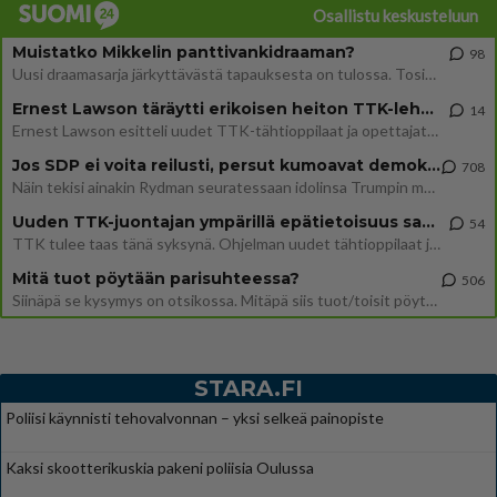
Osallistu keskusteluun
Muistatko Mikkelin panttivankidraaman?
98
Uusi draamasarja järkyttävästä tapauksesta on tulossa. Tositapahtumiin perustuva sarja ammentaa vuoden 1986 Mikkelin pan
Ernest Lawson täräytti erikoisen heiton TTK-lehdistötilaisuudessa: " Onko tässä tarkoituksena...?"
14
Ernest Lawson esitteli uudet TTK-tähtioppilaat ja opettajat torstaina 6.8. lehdistölle. Tulevalla kaudella on yksi hausk
Jos SDP ei voita reilusti, persut kumoavat demokratian Suomesta
708
Näin tekisi ainakin Rydman seuratessaan idolinsa Trumpin mallia https://www.is.fi/politiikka/art-2000012187244.html
Uuden TTK-juontajan ympärillä epätietoisuus sakenee - Nyt MTV hämmentää soppaa
54
TTK tulee taas tänä syksynä. Ohjelman uudet tähtioppilaat julkistetaan torstaina 6. elokuuta klo 14 alkavassa lehdistö
Mitä tuot pöytään parisuhteessa?
506
Siinäpä se kysymys on otsikossa. Mitäpä siis tuot/toisit pöytään parisuhteessa? Oletko mies vai nainen? Koetko sen mitä
STARA.FI
Poliisi käynnisti tehovalvonnan – yksi selkeä painopiste
Kaksi skootterikuskia pakeni poliisia Oulussa