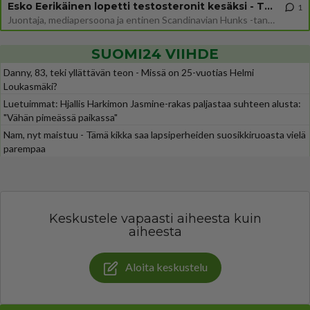
Esko Eerikäinen lopetti testosteronit kesäksi - Tämä ikävä vaikutus iski heti
1
Juontaja, mediapersoona ja entinen Scandinavian Hunks -tanssija Esko Eerikäinen on tunnettu avoimuudestaan. Nyt Eerikäi
SUOMI24 VIIHDE
Danny, 83, teki yllättävän teon - Missä on 25-vuotias Helmi
Loukasmäki?
Luetuimmat: Hjallis Harkimon Jasmine-rakas paljastaa suhteen alusta:
"Vähän pimeässä paikassa"
Nam, nyt maistuu - Tämä kikka saa lapsiperheiden suosikkiruoasta vielä
parempaa
Keskustele vapaasti aiheesta kuin
aiheesta
Aloita keskustelu