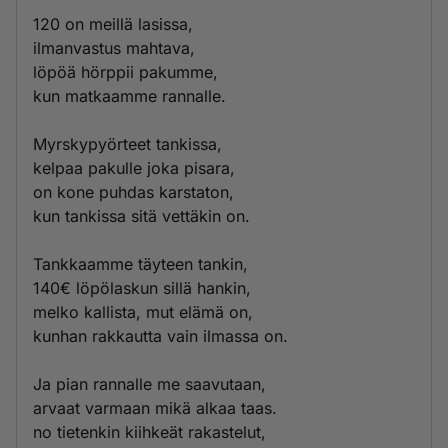
120 on meillä lasissa,
ilmanvastus mahtava,
löpöä hörppii pakumme,
kun matkaamme rannalle.
Myrskypyörteet tankissa,
kelpaa pakulle joka pisara,
on kone puhdas karstaton,
kun tankissa sitä vettäkin on.
Tankkaamme täyteen tankin,
140€ löpölaskun sillä hankin,
melko kallista, mut elämä on,
kunhan rakkautta vain ilmassa on.
Ja pian rannalle me saavutaan,
arvaat varmaan mikä alkaa taas.
no tietenkin kiihkeät rakastelut,