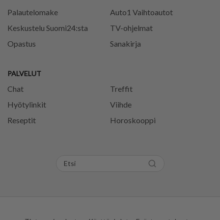
Palautelomake
Auto1 Vaihtoautot
Keskustelu Suomi24:sta
TV-ohjelmat
Opastus
Sanakirja
PALVELUT
Chat
Treffit
Hyötylinkit
Viihde
Reseptit
Horoskooppi