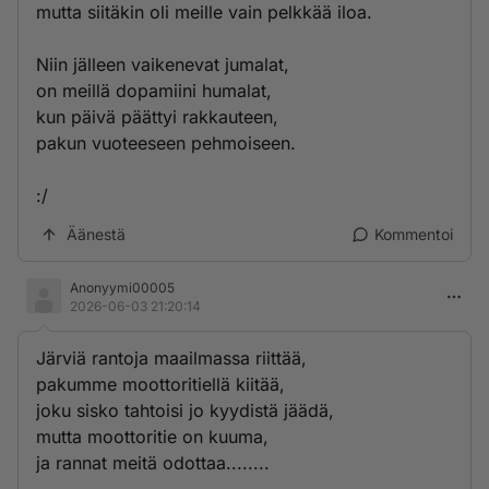
mutta siitäkin oli meille vain pelkkää iloa.
Niin jälleen vaikenevat jumalat,
on meillä dopamiini humalat,
kun päivä päättyi rakkauteen,
pakun vuoteeseen pehmoiseen.
:/
Äänestä
Kommentoi
Anonyymi00005
2026-06-03 21:20:14
Järviä rantoja maailmassa riittää,
pakumme moottoritiellä kiitää,
joku sisko tahtoisi jo kyydistä jäädä,
mutta moottoritie on kuuma,
ja rannat meitä odottaa........