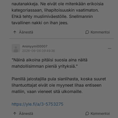
nautanakkeja. Ne eivät ole mitenkään erikoisia
kategoriassaan, lihapitoisuuskin vaatimaton.
Ehkä tehty muslimiväestölle. Snellmannin
tavallinen nakki on ihan jees.
Äänestä
Kommentoi
Anonyymi00007
2026-06-06 09:49:36
"Näinä aikoina pitäisi suosia aina näitä
mahdollisimman pieniä yrityksiä."
Pienillä jalostajilla pula sianlihasta, koska suuret
lihantuottajat eivät ole myyneet lihaa entiseen
malliin, vaan vieneet sitä ulkomaille.
https://yle.fi/a/3-5753275
Äänestä
Kommentoi