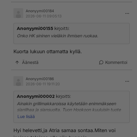
Anonyymi00184
2026-06-11 09:05:13
Anonyymi00155
kirjoitti:
Onko HK sininen vieläkin ihmisen ruokaa.
Kuorta lukuun ottamatta kyllä.
Äänestä
Kommentoi
Anonyymi00186
2026-06-11 19:11:20
Anonyymi00002
kirjoitti:
Ainakin grillimakkaroissa käytetään enimmäkseen
sianlihaa ja siansuolta. Tuon Hookoon kuuluisin tuote
tosin on muoviin kääritty leivos, eräänalinen kieroon
Lue lisää
leivottu pullapötkö.
Hyi helevetti,ja Atria samaa sontaa.Miten voi