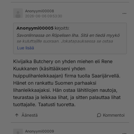
Anonyymi00008
2026-06-06 09:53:30
Anonyymi00005
kirjoitti:
Savonlinnassa on Röpelisen liha. Sitä en tiedä myykö
se kuluttajille suoraan. Jokatapauksessa se ostaa
tilalta eläimen suoraan ja teurastaa lihat vakuumiin ja
Lue lisää
palauttaa kaikki tuottajalle, hänen myyntiin.
Kivijalka Butchery on yhden miehen eli Rene
Kuukkanen (käsittääkseni yhden
huippulihanleikkaajan) firma tuolla Saarijärvellä.
Hänet on rankattu Suomen parhaaksi
lihanleikkaajaksi. Hän ostaa lähitilojen nautoja,
teurastaa ja leikkaa lihat, ja sitten palauttaa lihat
tuottajalle. Taatusti tuoretta.
Äänestä
Kommentoi
Anonyymi00009