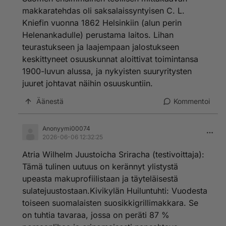
makkaratehdas oli saksalaissyntyisen C. L.
Kniefin vuonna 1862 Helsinkiin (alun perin
Helenankadulle) perustama laitos. Lihan
teurastukseen ja laajempaan jalostukseen
keskittyneet osuuskunnat aloittivat toimintansa
1900-luvun alussa, ja nykyisten suuryritysten
juuret johtavat näihin osuuskuntiin.
Äänestä
Kommentoi
Anonyymi00074
2026-06-06 12:32:25
Atria Wilhelm Juustoicha Sriracha (testivoittaja):
Tämä tulinen uutuus on kerännyt ylistystä
upeasta makuprofiilistaan ja täyteläisestä
sulatejuustostaan.Kivikylän Huiluntuhti: Vuodesta
toiseen suomalaisten suosikkigrillimakkara. Se
on tuhtia tavaraa, jossa on peräti 87 %