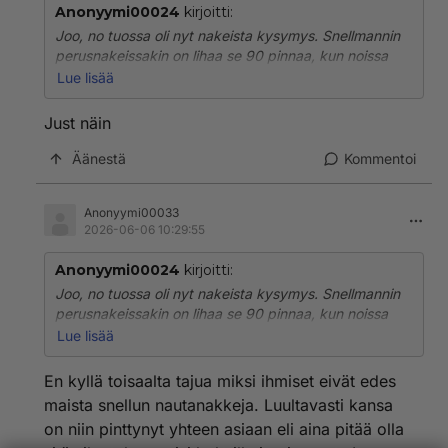
Anonyymi00024
kirjoitti:
Joo, no tuossa oli nyt nakeista kysymys. Snellmannin
perusnakeissakin on lihaa se 90 pinnaa, kun noissa
tuon yhden hehkuttamissa nautanakeissa vain 70.
Lue lisää
Mutta kukin taaplaa tyylillään.
Just näin
Äänestä
Kommentoi
Anonyymi00033
2026-06-06 10:29:55
Anonyymi00024
kirjoitti:
Joo, no tuossa oli nyt nakeista kysymys. Snellmannin
perusnakeissakin on lihaa se 90 pinnaa, kun noissa
tuon yhden hehkuttamissa nautanakeissa vain 70.
Lue lisää
Mutta kukin taaplaa tyylillään.
En kyllä toisaalta tajua miksi ihmiset eivät edes
maista snellun nautanakkeja. Luultavasti kansa
on niin pinttynyt yhteen asiaan eli aina pitää olla