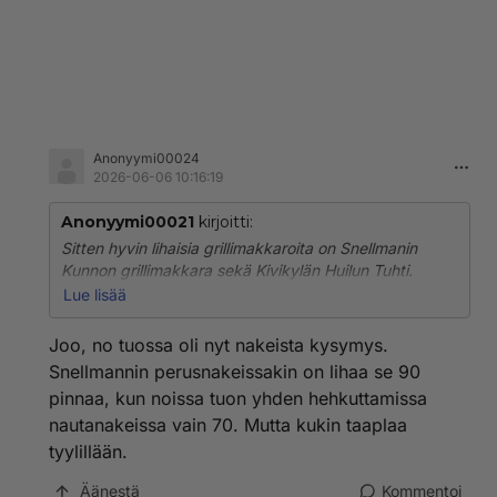
Anonyymi00024
2026-06-06 10:16:19
Anonyymi00021
kirjoitti:
Sitten hyvin lihaisia grillimakkaroita on Snellmanin
Kunnon grillimakkara sekä Kivikylän Huilun Tuhti.
Niissä lihaa noin 86-87 prosenttia. Nämä ovat lähes
Lue lisää
identtiset maultaan. Pesevät mennen tullen jotkut
Campingit sekä Kabanossit. Ei mitään epäselvyyttä
Joo, no tuossa oli nyt nakeista kysymys.
Snellmannin perusnakeissakin on lihaa se 90
pinnaa, kun noissa tuon yhden hehkuttamissa
nautanakeissa vain 70. Mutta kukin taaplaa
tyylillään.
Äänestä
Kommentoi