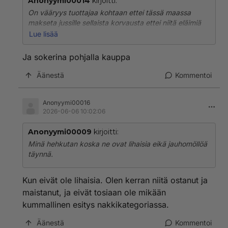
Anonyymi00014
kirjoitti:
On vääryys tuottajaa kohtaan ettei tässä maassa
makseta jussille sellaista korvausta ettei niitä eläimiä
tarvitsisi myydä ulkomaille. Ahneet välikädet ovat
Lue lisää
sylttytehtaita tässä.
Ja sokerina pohjalla kauppa
Äänestä
Kommentoi
Anonyymi00016
2026-06-06 10:02:06
Anonyymi00009
kirjoitti:
Minä hehkutan koska ne ovat lihaisia eikä jauhomöllöä
täynnä.
Kun eivät ole lihaisia. Olen kerran niitä ostanut ja
maistanut, ja eivät tosiaan ole mikään
kummallinen esitys nakkikategoriassa.
Äänestä
Kommentoi