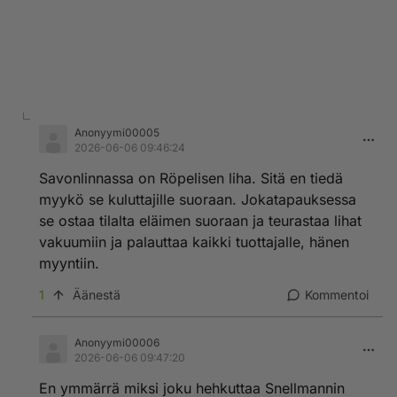
Anonyymi00005
2026-06-06 09:46:24
Savonlinnassa on Röpelisen liha. Sitä en tiedä
myykö se kuluttajille suoraan. Jokatapauksessa
se ostaa tilalta eläimen suoraan ja teurastaa lihat
vakuumiin ja palauttaa kaikki tuottajalle, hänen
myyntiin.
1
Äänestä
Kommentoi
Anonyymi00006
2026-06-06 09:47:20
En ymmärrä miksi joku hehkuttaa Snellmannin