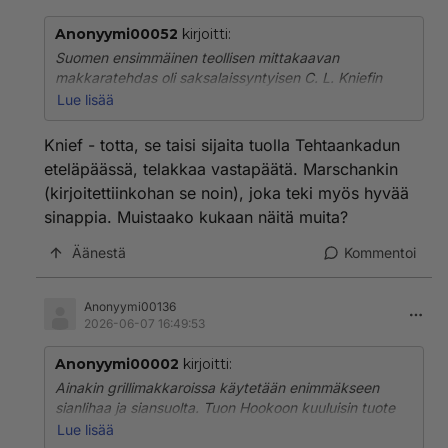
Anonyymi00052
kirjoitti:
Suomen ensimmäinen teollisen mittakaavan
makkaratehdas oli saksalaissyntyisen C. L. Kniefin
vuonna 1862 Helsinkiin (alun perin Helenankadulle)
Lue lisää
perustama laitos. Lihan teurastukseen ja laajempaan
jalostukseen keskittyneet osuuskunnat aloittivat
Knief - totta, se taisi sijaita tuolla Tehtaankadun
toimintansa 1900-luvun alussa, ja nykyisten
eteläpäässä, telakkaa vastapäätä. Marschankin
suuryritysten juuret johtavat näihin osuuskuntiin.
(kirjoitettiinkohan se noin), joka teki myös hyvää
sinappia. Muistaako kukaan näitä muita?
Äänestä
Kommentoi
Anonyymi00136
2026-06-07 16:49:53
Anonyymi00002
kirjoitti:
Ainakin grillimakkaroissa käytetään enimmäkseen
sianlihaa ja siansuolta. Tuon Hookoon kuuluisin tuote
tosin on muoviin kääritty leivos, eräänalinen kieroon
Lue lisää
leivottu pullapötkö.