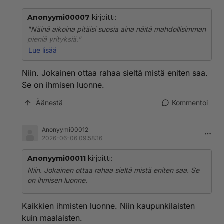
Anonyymi00007
kirjoitti:
"Näinä aikoina pitäisi suosia aina näitä mahdollisimman
pieniä yrityksiä."
Lue lisää
Pienillä jalostajilla pula sianlihasta, koska suuret
lihantuottajat eivät ole myyneet lihaa entiseen malliin,
Niin. Jokainen ottaa rahaa sieltä mistä eniten saa.
vaan vieneet sitä ulkomaille.
Se on ihmisen luonne.
https://yle.fi/a/3-5753275
Äänestä
Kommentoi
Anonyymi00012
2026-06-06 09:58:16
Anonyymi00011
kirjoitti:
Niin. Jokainen ottaa rahaa sieltä mistä eniten saa. Se
on ihmisen luonne.
Kaikkien ihmisten luonne. Niin kaupunkilaisten
kuin maalaisten.