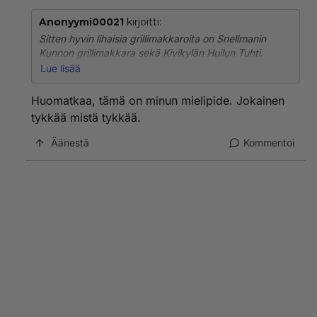
Anonyymi00021
kirjoitti:
Sitten hyvin lihaisia grillimakkaroita on Snellmanin
Kunnon grillimakkara sekä Kivikylän Huilun Tuhti.
Niissä lihaa noin 86-87 prosenttia. Nämä ovat lähes
Lue lisää
identtiset maultaan. Pesevät mennen tullen jotkut
Campingit sekä Kabanossit. Ei mitään epäselvyyttä
Huomatkaa, tämä on minun mielipide. Jokainen
tykkää mistä tykkää.
Äänestä
Kommentoi