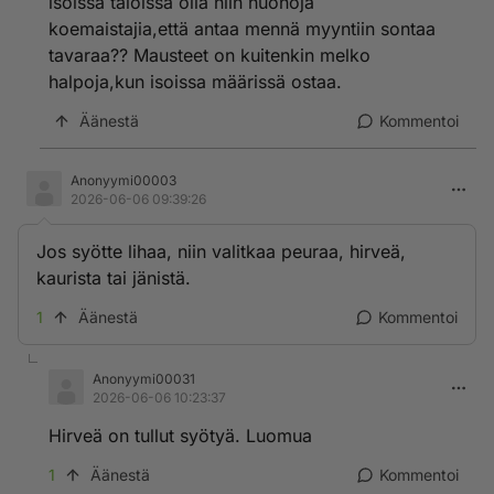
isoissa taloissa olla niin huonoja
koemaistajia,että antaa mennä myyntiin sontaa
tavaraa?? Mausteet on kuitenkin melko
halpoja,kun isoissa määrissä ostaa.
Äänestä
Kommentoi
Anonyymi00003
2026-06-06 09:39:26
Jos syötte lihaa, niin valitkaa peuraa, hirveä,
kaurista tai jänistä.
1
Äänestä
Kommentoi
Anonyymi00031
2026-06-06 10:23:37
Hirveä on tullut syötyä. Luomua
1
Äänestä
Kommentoi