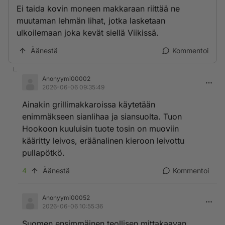
Ei taida kovin moneen makkaraan riittää ne
muutaman lehmän lihat, jotka lasketaan
ulkoilemaan joka kevät siellä Viikissä.
Äänestä
Kommentoi
Anonyymi00002
2026-06-06 09:35:49
Ainakin grillimakkaroissa käytetään
enimmäkseen sianlihaa ja siansuolta. Tuon
Hookoon kuuluisin tuote tosin on muoviin
kääritty leivos, eräänalinen kieroon leivottu
pullapötkö.
4
Äänestä
Kommentoi
Anonyymi00052
2026-06-06 10:55:36
Suomen ensimmäinen teollisen mittakaavan