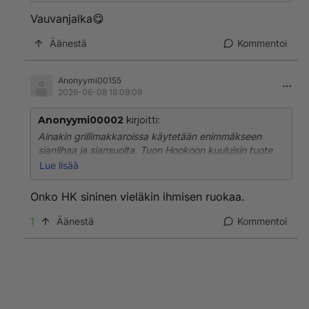
Vauvanjalka😋
Äänestä
Kommentoi
Anonyymi00155
2026-06-08 18:09:09
Anonyymi00002
kirjoitti:
Ainakin grillimakkaroissa käytetään enimmäkseen
sianlihaa ja siansuolta. Tuon Hookoon kuuluisin tuote
tosin on muoviin kääritty leivos, eräänalinen kieroon
Lue lisää
leivottu pullapötkö.
Onko HK sininen vieläkin ihmisen ruokaa.
1
Äänestä
Kommentoi