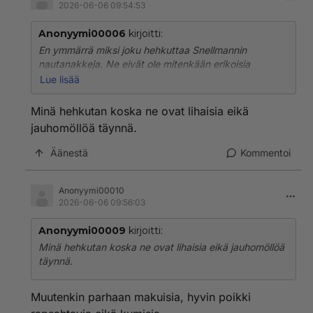
2026-06-06 09:54:53
Anonyymi00006
kirjoitti:
En ymmärrä miksi joku hehkuttaa Snellmannin
nautanakkeja. Ne eivät ole mitenkään erikoisia
kategoriassaan, lihapitoisuuskin vaatimaton. Ehkä
Lue lisää
tehty muslimiväestölle. Snellmannin tavallinen nakki on
ihan jees.
Minä hehkutan koska ne ovat lihaisia eikä
jauhomöllöä täynnä.
Äänestä
Kommentoi
Anonyymi00010
2026-06-06 09:56:03
Anonyymi00009
kirjoitti:
Minä hehkutan koska ne ovat lihaisia eikä jauhomöllöä
täynnä.
Muutenkin parhaan makuisia, hyvin poikki