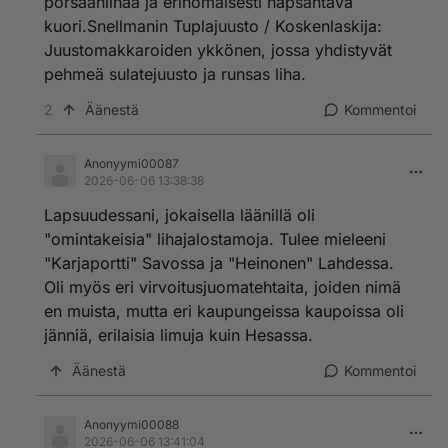
porsaanlihaa ja erinomaisesti napsahtava
kuori.Snellmanin Tuplajuusto / Koskenlaskija:
Juustomakkaroiden ykkönen, jossa yhdistyvät
pehmeä sulatejuusto ja runsas liha.
2
Äänestä
Kommentoi
Anonyymi00087
2026-06-06 13:38:38
Lapsuudessani, jokaisella läänillä oli
"omintakeisia" lihajalostamoja. Tulee mieleeni
"Karjaportti" Savossa ja "Heinonen" Lahdessa.
Oli myös eri virvoitusjuomatehtaita, joiden nimä
en muista, mutta eri kaupungeissa kaupoissa oli
jänniä, erilaisia limuja kuin Hesassa.
Äänestä
Kommentoi
Anonyymi00088
2026-06-06 13:41:04