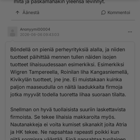
mitä ja paskamahakin yleensä levinnyt.
Äänestä
Kommentoi
Anonyymi00004
2026-06-06 09:43:03
Böndellä on pieniä perheyrityksiä alalla, ja niiden
tuotteet päihittää mennen tullen näiden isojen
tuotteet lihaisuudessaan esimerkiksi. Esimerkiksi
Wigren Tampereella, Roinilan liha Kangasniemellä,
Kivikylän tuotteet, jne jne. Ei muistakaan kuinka
paljon maaseudulla on näitä laadukkaita firmoja
jotka myyvät todella tuoretta lihaa suoraan tilalta.
Snellman on hyvä tuollaisista suuriin laskettavista
firmoista. Se tekee lihaisia makkaroita myös.
Nautanakkeja ei voita kumiset sikanakit joita Atria
ja HK tekee. Ne napsahtaa rapeasti poikki kun
niitä sormissa vääntää. Eipä napsahtaa tuollainen