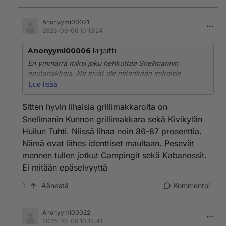
Anonyymi00021
2026-06-06 10:13:24
Anonyymi00006
kirjoitti:
En ymmärrä miksi joku hehkuttaa Snellmannin
nautanakkeja. Ne eivät ole mitenkään erikoisia
kategoriassaan, lihapitoisuuskin vaatimaton. Ehkä
Lue lisää
tehty muslimiväestölle. Snellmannin tavallinen nakki on
ihan jees.
Sitten hyvin lihaisia grillimakkaroita on
Snellmanin Kunnon grillimakkara sekä Kivikylän
Huilun Tuhti. Niissä lihaa noin 86-87 prosenttia.
Nämä ovat lähes identtiset maultaan. Pesevät
mennen tullen jotkut Campingit sekä Kabanossit.
Ei mitään epäselvyyttä
1
Äänestä
Kommentoi
Anonyymi00022
2026-06-06 10:14:41