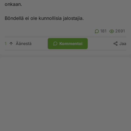
onkaan.
Böndellä ei ole kunnollisia jalostajia.
181
2691
1
Äänestä
Kommentoi
Jaa