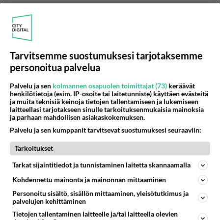
Anonyymi00123
2026-06-07 10:51:56
Anonyymi00041
kirjoitti:
Tarvitsemme suostumuksesi tarjotaksemme
Samanlaisia rustoja ja suolenpätkiä sorkkineen
personoitua palvelua
hirvenlihakin sisältää.
Palvelu ja sen
kolmannen osapuolen toimittajat (73)
keräävät
henkilötietoja (esim. IP-osoite tai laitetunniste) käyttäen evästeitä
Ei sisällä muuta kuin lihaa. Ainakaan omalle
ja muita teknisiä keinoja tietojen tallentamiseen ja lukemiseen
pellolle ammuttu omassa riihen katoksessa
laitteellasi tarjotakseen sinulle tarkoituksenmukaisia mainoksia
ja parhaan mahdollisen asiakaskokemuksen.
paloiteltu ruhon osa ei sisällä.
Palvelu ja sen kumppanit tarvitsevat suostumuksesi seuraaviin:
Äänestä
Kommentoi
Tarkoitukset
Anonyymi00137
Tarkat sijaintitiedot ja tunnistaminen laitetta skannaamalla
2026-06-07 16:53:16
Kohdennettu mainonta ja mainonnan mittaaminen
Anonyymi00034
kirjoitti:
Personoitu sisältö, sisällön mittaaminen, yleisötutkimus ja
palvelujen kehittäminen
Hirveen makuista.
Tietojen tallentaminen laitteelle ja/tai laitteella olevien