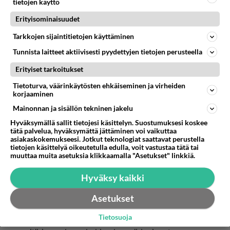
tietojen käyttö
Mutta maistuihan se,tuumi sotajermu kun tarjosi
Erityisominaisuudet
ampumaansa varispaistia sakemannille.
Tarkkojen sijaintitietojen käyttäminen
Äänestä
Kommentoi
Tunnista laitteet aktiivisesti pyydettyjen tietojen perusteella
Anonyymi00190
Erityiset tarkoitukset
2026-06-12 16:02:30
Tietoturva, väärinkäytösten ehkäiseminen ja virheiden
korjaaminen
Anonyymi00041
kirjoitti:
Mainonnan ja sisällön tekninen jakelu
Samanlaisia rustoja ja suolenpätkiä sorkkineen
hirvenlihakin sisältää.
Hyväksymällä sallit tietojesi käsittelyn. Suostumuksesi koskee
tätä palvelua, hyväksymättä jättäminen voi vaikuttaa
asiakaskokemukseesi. Jotkut teknologiat saattavat perustella
Ei hirvenliha sisällä mainitsemiasi rustoja, ja
tietojen käsittelyä oikeutetulla edulla, voit vastustaa tätä tai
muuttaa muita asetuksia klikkaamalla "Asetukset" linkkiä.
suolenpätkiä sorkkineen. Tai jos niin on
kehitysvammainen hirvi.
Hyväksy kaikki
Kolarihirvet ovat asia erikseen muttei niitä
Asetukset
normaalisti ihmiset syö sillä saattavat sisältää
Tietosuoja
auton osia, palasia, ihmisen jäänteitä, maata, ties