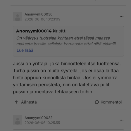
Anonyymi00030
2026-06-06 10:23:09
Anonyymi00014
kirjoitti:
On vääryys tuottajaa kohtaan ettei tässä maassa
makseta jussille sellaista korvausta ettei niitä eläimiä
tarvitsisi myydä ulkomaille. Ahneet välikädet ovat
Lue lisää
sylttytehtaita tässä.
Jussi on yrittäjä, joka hinnoittelee itse tuotteensa.
Turha jussin on muita syytellä, jos ei osaa laittaa
hintalappuun kunnollista hintaa. Jos ei ymmärrä
yrittämisen perusteita, niin on laitettava pillit
pussiin ja mentävä tehtaaseen töihin.
Äänestä
Kommentoi
Anonyymi00032
2026-06-06 10:25:55