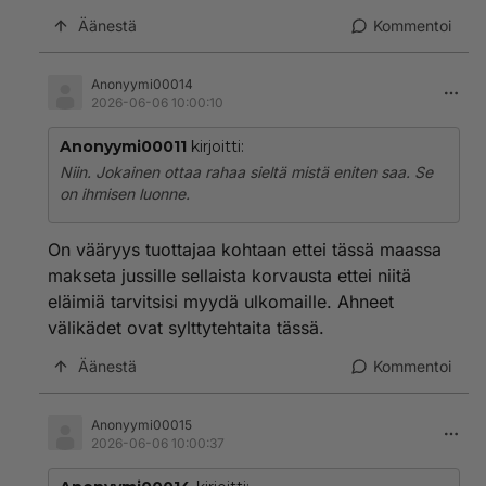
Äänestä
Kommentoi
Anonyymi00014
2026-06-06 10:00:10
Anonyymi00011
kirjoitti:
Niin. Jokainen ottaa rahaa sieltä mistä eniten saa. Se
on ihmisen luonne.
On vääryys tuottajaa kohtaan ettei tässä maassa
makseta jussille sellaista korvausta ettei niitä
eläimiä tarvitsisi myydä ulkomaille. Ahneet
välikädet ovat sylttytehtaita tässä.
Äänestä
Kommentoi
Anonyymi00015
2026-06-06 10:00:37