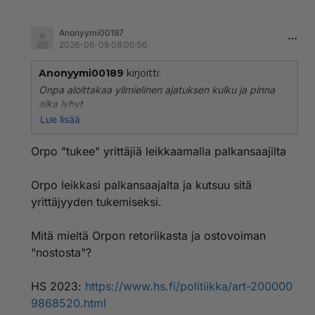
Anonyymi00197
2026-06-09 08:00:56
Anonyymi00189
kirjoitti:
Onpa aloittakaa ylimielinen ajatuksen kulku ja pinna
aika lyhyt
Kun olet noin kiivas ja itsetietoinen anna vaan
Lue lisää
taloudenhoitaja ei käydä kaupassa ja luota että osaa
valita kunnolliset vihannekset
Orpo "tukee" yrittäjiä leikkaamalla palkansaajilta
Niin minä,teen en jonota kassalla koskaan
Orpo leikkasi palkansaajalta ja kutsuu sitä
yrittäjyyden tukemiseksi.
Mitä mieltä Orpon retoriikasta ja ostovoiman
"nostosta"?
HS 2023:
https://www.hs.fi/politiikka/art-200000
9868520.html