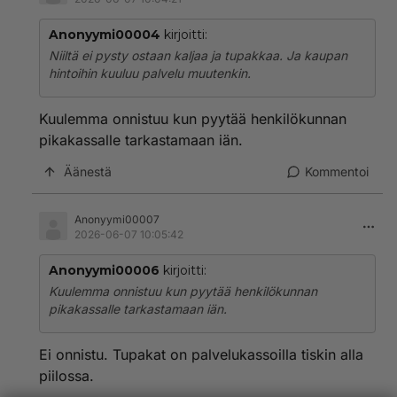
Anonyymi00004
kirjoitti:
Niiltä ei pysty ostaan kaljaa ja tupakkaa. Ja kaupan
hintoihin kuuluu palvelu muutenkin.
Kuulemma onnistuu kun pyytää henkilökunnan
pikakassalle tarkastamaan iän.
Äänestä
Kommentoi
Anonyymi00007
2026-06-07 10:05:42
Anonyymi00006
kirjoitti:
Kuulemma onnistuu kun pyytää henkilökunnan
pikakassalle tarkastamaan iän.
Ei onnistu. Tupakat on palvelukassoilla tiskin alla
piilossa.