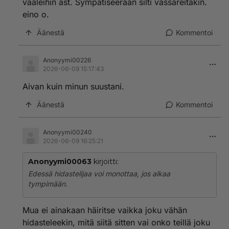
vaaleihin ast. Sympatiseeraan silti vassareitakin.
eino o.
HS 2023:
https://www.hs.fi/politiikka/art-200000986
8520.html
Äänestä
Kommentoi
"Pääministeri Petteri Orpo (kok) myöntää, että
työttömyysvakuutusmaksujen alennukset toteutetaan
Anonyymi00226
ensi vuonna työnantajille kokonaisuudessaan. Sen
2026-06-09 15:17:43
sijaan työntekijät saavat alennuksesta vain osan. Näin
Aivan kuin minun suustani.
tehdään Orpon mukaan siksi, että hallitus haluaa tukea
nyt
Äänestä
Kommentoi
nimenomaan yrittäjyyttä.👺👺👺👺👺👺👺👺
Onko ymmärrettävä niin, että oikeistolaisuus on valtion
Anonyymi00240
yhteisten varojen ryöväämistä
2026-06-09 16:25:21
Kaikki mahdollinen on ainakin kohta ryövätty ja hallitus
Anonyymi00063
kirjoitti:
ryövää lisää ottamalla
Edessä hidastelijaa voi monottaa, jos alkaa
lisää ja lisää velkaa veronmaksajien piikkiin. Piikki on
tympimään.
koko ajan auki eliitille veronmaksajien laskuun.
Tavallinen kansa velat tulee maksamaan.KOKOOMUS
.MAAMME HYVINVOINNIN TÄYSTUHO
Mua ei ainakaan häiritse vaikka joku vähän
Tässä sinulle Suomen kurjistavat viime 20 vuoden
hidasteleekin, mitä siitä sitten vai onko teillä joku