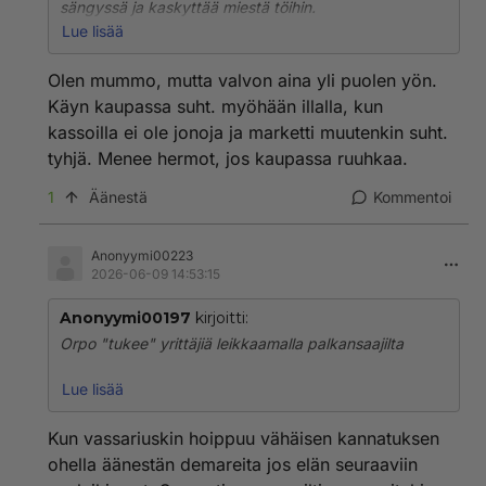
sängyssä ja kaskyttää miestä töihin.
Keskusta Enemmistö
Itse näppäilee kauppaostokset nettiin.
Lue lisää
Tai mene illalla kun mummot on jo nukkumassa.
Olen mummo, mutta valvon aina yli puolen yön.
Äänestä😭😭😭😭💩💩💩🎩🎩🎩🎩🎩😭😭💩😡🎅
Käyn kaupassa suht. myöhään illalla, kun
Orpo lupasi tasapainottaa talouden ja velanoton,
mutta leikkausrahat jaetaan heti omille etupiireille.
kassoilla ei ole jonoja ja marketti muutenkin suht.
tyhjä. Menee hermot, jos kaupassa ruuhkaa.
Esim. vanhustenhoidosta leikataan 140 miljoonaa ja
yhteisöveroalella annetaan pankeille 140 miljoonaa
1
Äänestä
Kommentoi
veroalennusta.
Ei ihme, ettei velkaantuminen vähenen ja hallitus tekee
Anonyymi00223
2026-06-09 14:53:15
velanoton ennätyksen ja sen lisäksi jättää seuraavalle
hallitukselle mm. Länsirata kustannuspommin.
Anonyymi00197
kirjoitti:
1
Orpo "tukee" yrittäjiä leikkaamalla palkansaajilta
Äänestä SDP sinun etusitähden
Orpo leikkasi palkansaajalta ja kutsuu sitä yrittäjyyden
Lue lisää
tukemiseksi.
Kun vassariuskin hoippuu vähäisen kannatuksen
Mitä mieltä Orpon retoriikasta ja ostovoiman
ohella äänestän demareita jos elän seuraaviin
"nostosta"?