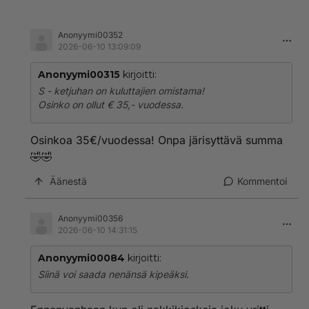
Anonyymi00352
2026-06-10 13:09:09
Anonyymi00315
kirjoitti:
S - ketjuhan on kuluttajien omistama!
Osinko on ollut € 35,- vuodessa.
Osinkoa 35€/vuodessa! Onpa järisyttävä summa
🤣🤣
Äänestä
Kommentoi
Anonyymi00356
2026-06-10 14:31:15
Anonyymi00084
kirjoitti:
Siinä voi saada nenänsä kipeäksi.