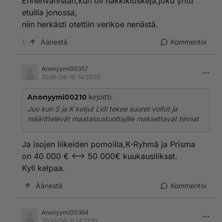
Ennenvanhaan,kun oli nakkikioskeja,joku yritti
etuilla jonossa,
niin herkästi otettiin verikoe nenästä.
1
Äänestä
Kommentoi
Anonyymi00357
2026-06-10 14:33:55
Anonyymi00210
kirjoitti:
Juu kun S ja K ketjut Lidl tekee suuret voitot ja
määrittelevät maataloustuottajille maksettavat hinnat
Ja isojen liikeiden pomoilla,K-Ryhmä ja Prisma
on 40 000 € <--> 50 000€ kuukausiliksat.
Kyll kelpaa.
Äänestä
Kommentoi
Anonyymi00364
2026-06-11 14:21:10