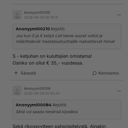
Anonyymi00315
2026-06-09 20:14:31
Anonyymi00210
kirjoitti:
Juu kun S ja K ketjut Lidl tekee suuret voitot ja
määrittelevät maataloustuottajille maksettavat hinnat
S - ketjuhan on kuluttajien omistama!
Osinko on ollut € 35,- vuodessa.
Äänestä
Kommentoi
Anonyymi00319
2026-06-09 20:45:43
Anonyymi00084
kirjoitti:
Siinä voi saada nenänsä kipeäksi.
Sekä rikossyytteen pahoinpitelystä. Ainakin