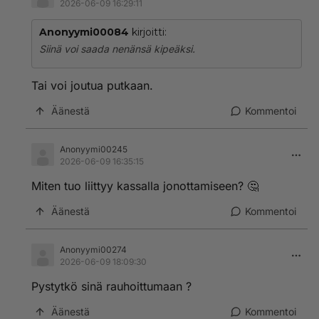
2026-06-09 16:29:11
veroalennusta.
Anonyymi00084
kirjoitti:
Ei ihme, ettei velkaantuminen vähenen ja hallitus tekee
Siinä voi saada nenänsä kipeäksi.
velanoton ennätyksen ja sen lisäksi jättää seuraavalle
hallitukselle mm. Länsirata kustannuspommin.
Tai voi joutua putkaan.
1
Äänestä
Kommentoi
Äänestä SDP sinun etusitähden
Anonyymi00245
2026-06-09 16:35:15
Miten tuo liittyy kassalla jonottamiseen? 🤔
Äänestä
Kommentoi
Anonyymi00274
2026-06-09 18:09:30
Pystytkö sinä rauhoittumaan ?
Äänestä
Kommentoi