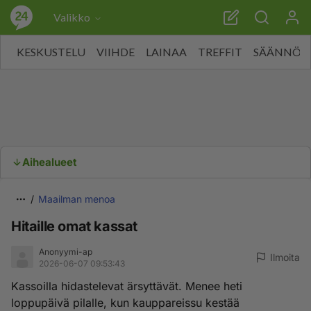
Valikko
KESKUSTELU
VIIHDE
LAINAA
TREFFIT
SÄÄNNÖT
Aihealueet
Maailman menoa
Hitaille omat kassat
Anonyymi-ap
Ilmoita
2026-06-07 09:53:43
Kassoilla hidastelevat ärsyttävät. Menee heti
loppupäivä pilalle, kun kauppareissu kestää