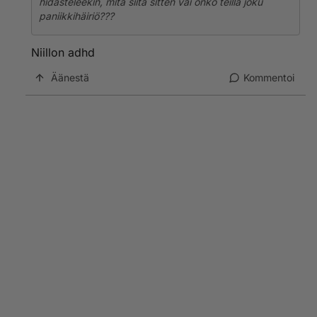
hidasteleekin, mitä siitä sitten vai onko teillä joku
paniikkihäiriö???
Niillon adhd
Äänestä
Kommentoi