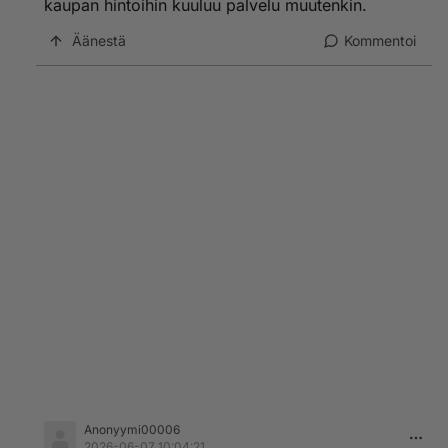
kaupan hintoihin kuuluu palvelu muutenkin.
Äänestä
Kommentoi
Anonyymi00006
2026-06-07 10:04:21