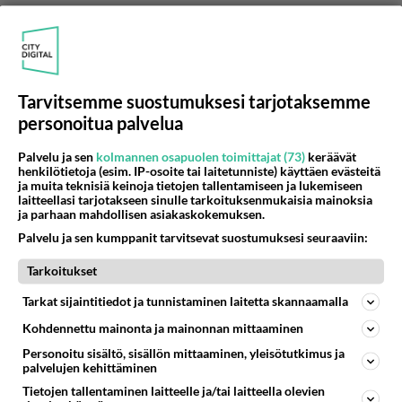
Tarvitsemme suostumuksesi tarjotaksemme
personoitua palvelua
Palvelu ja sen
kolmannen osapuolen toimittajat (73)
keräävät
Anonyymi00200
henkilötietoja (esim. IP-osoite tai laitetunniste) käyttäen evästeitä
2026-06-09 09:04:02
ja muita teknisiä keinoja tietojen tallentamiseen ja lukemiseen
laitteellasi tarjotakseen sinulle tarkoituksenmukaisia mainoksia
Anonyymi00190
kirjoitti:
ja parhaan mahdollisen asiakaskokemuksen.
Kyllä meillä illalla kielessä on tupa täysi mamuja ja
Palvelu ja sen kumppanit tarvitsevat suostumuksesi seuraaviin:
niiden lakuja
Tarkoitukset
Typerys !
Tarkat sijaintitiedot ja tunnistaminen laitetta skannaamalla
Äänestä
Kommentoi
Kohdennettu mainonta ja mainonnan mittaaminen
Personoitu sisältö, sisällön mittaaminen, yleisötutkimus ja
palvelujen kehittäminen
Anonyymi00201
Tietojen tallentaminen laitteelle ja/tai laitteella olevien
2026-06-09 09:05:09