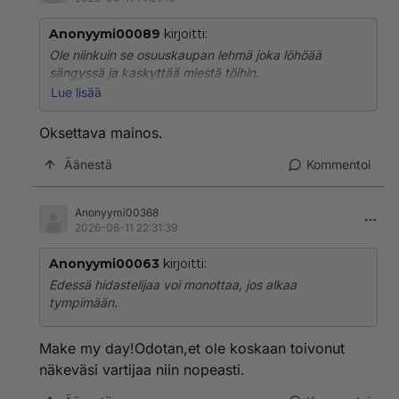
Anonyymi00089
kirjoitti:
Ole niinkuin se osuuskaupan lehmä joka löhöää
sängyssä ja kaskyttää miestä töihin.
Itse näppäilee kauppaostokset nettiin.
Lue lisää
Tai mene illalla kun mummot on jo nukkumassa.
Oksettava mainos.
Äänestä
Kommentoi
Anonyymi00368
2026-06-11 22:31:39
Anonyymi00063
kirjoitti:
Edessä hidastelijaa voi monottaa, jos alkaa
tympimään.
Make my day!Odotan,et ole koskaan toivonut
näkeväsi vartijaa niin nopeasti.