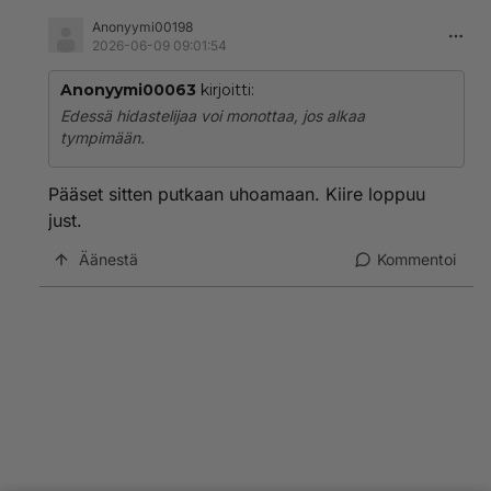
Anonyymi00198
2026-06-09 09:01:54
Anonyymi00063
kirjoitti:
Edessä hidastelijaa voi monottaa, jos alkaa
tympimään.
Pääset sitten putkaan uhoamaan. Kiire loppuu
just.
Äänestä
Kommentoi