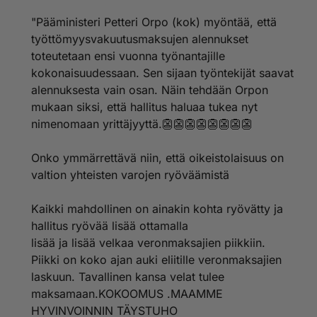
"Pääministeri Petteri Orpo (kok) myöntää, että
työttömyysvakuutusmaksujen alennukset
toteutetaan ensi vuonna työnantajille
kokonaisuudessaan. Sen sijaan työntekijät saavat
alennuksesta vain osan. Näin tehdään Orpon
mukaan siksi, että hallitus haluaa tukea nyt
nimenomaan yrittäjyyttä.👺👺👺👺👺👺👺👺
Onko ymmärrettävä niin, että oikeistolaisuus on
valtion yhteisten varojen ryöväämistä
Kaikki mahdollinen on ainakin kohta ryövätty ja
hallitus ryövää lisää ottamalla
lisää ja lisää velkaa veronmaksajien piikkiin.
Piikki on koko ajan auki eliitille veronmaksajien
laskuun. Tavallinen kansa velat tulee
maksamaan.KOKOOMUS .MAAMME
HYVINVOINNIN TÄYSTUHO