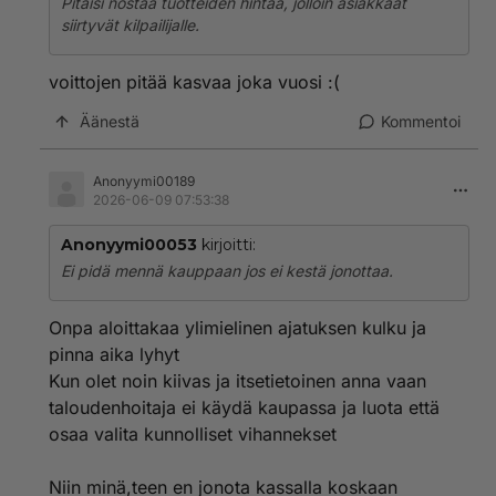
Pitäisi nostaa tuotteiden hintaa, jolloin asiakkaat
siirtyvät kilpailijalle.
voittojen pitää kasvaa joka vuosi :(
Äänestä
Kommentoi
Anonyymi00189
2026-06-09 07:53:38
Anonyymi00053
kirjoitti:
Ei pidä mennä kauppaan jos ei kestä jonottaa.
Onpa aloittakaa ylimielinen ajatuksen kulku ja
pinna aika lyhyt
Kun olet noin kiivas ja itsetietoinen anna vaan
taloudenhoitaja ei käydä kaupassa ja luota että
osaa valita kunnolliset vihannekset
Niin minä,teen en jonota kassalla koskaan