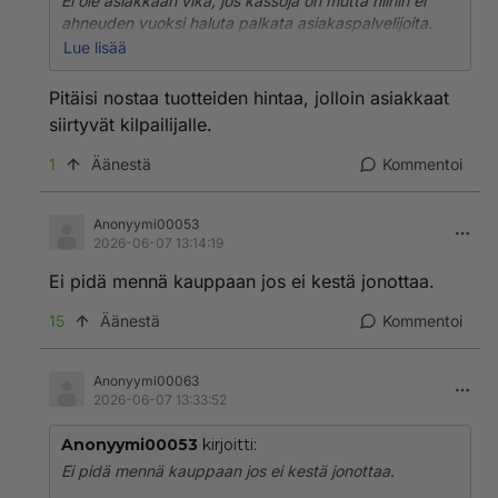
Ei ole asiakkaan vika, jos kassoja on mutta niihin ei
ahneuden vuoksi haluta palkata asiakaspalvelijoita.
Työpaikkoja kuitenkin tarvitaan ja niitä halutaan lisää,
Lue lisää
siis miksi ei?
Pitäisi nostaa tuotteiden hintaa, jolloin asiakkaat
siirtyvät kilpailijalle.
1
Äänestä
Kommentoi
Anonyymi00053
2026-06-07 13:14:19
Ei pidä mennä kauppaan jos ei kestä jonottaa.
15
Äänestä
Kommentoi
Anonyymi00063
2026-06-07 13:33:52
Anonyymi00053
kirjoitti:
Ei pidä mennä kauppaan jos ei kestä jonottaa.