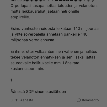
Orpo lupasi tasapainottaa talouden ja velanoton,
mutta leikkausrahat jaetaan heti omille
etupiireille.
Esim. vanhustenhoidosta leikataan 140 miljoonaa
ja yhteisöveroalella annetaan pankeille 140
miljoonaa veroalennusta.
Ei ihme, ettei velkaantuminen vähenen ja hallitus
tekee velanoton ennätyksen ja sen lisäksi jättää
seuraavalle hallitukselle mm. Länsirata
kustannuspommin.
1
Äänestä SDP sinun etusitähden
3
Äänestä
Kommentoi