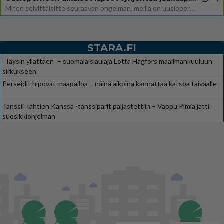
Miten selvittäisitte seuraavan ongelman, meillä on uusioperhe, minulla teini-ikäiset lapset ja puolisolla aikuiset, jotk
STARA.FI
”Täysin yllättäen” – suomalaislaulaja Lotta Hagfors maailmankuuluun
sirkukseen
Perseidit hipovat maapalloa – näinä aikoina kannattaa katsoa taivaalle
Tanssii Tähtien Kanssa -tanssiparit paljastettiin – Vappu Pimiä jätti
suosikkiohjelman