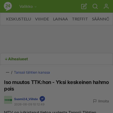
Valikko
KESKUSTELU
VIIHDE
LAINAA
TREFFIT
SÄÄNNÖT
Aihealueet
Tanssii tähtien kanssa
Iso muutos TTK:hon - Yksi keskeinen hahmo
pois
Suomi24_Viihde
Ilmoita
2026-06-09 10:12:49
MTV on julkistanut tietoa uudesta Tanssii Tähtien