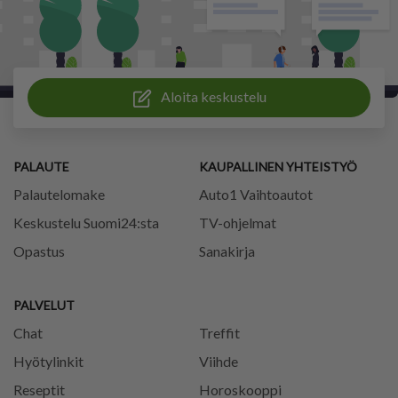
Aloita keskustelu
PALAUTE
KAUPALLINEN YHTEISTYÖ
Palautelomake
Auto1 Vaihtoautot
Keskustelu Suomi24:sta
TV-ohjelmat
Opastus
Sanakirja
PALVELUT
Chat
Treffit
Hyötylinkit
Viihde
Reseptit
Horoskooppi