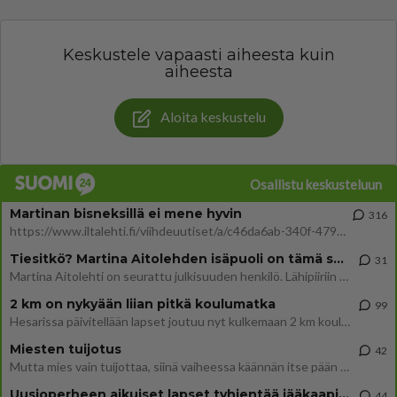
Keskustele vapaasti aiheesta kuin
aiheesta
Aloita keskustelu
Osallistu keskusteluun
Martinan bisneksillä ei mene hyvin
316
https://www.iltalehti.fi/viihdeuutiset/a/c46da6ab-340f-4790-aaa7-0865eed2336 Yrityksen konkurssihakemus on tullut kärä
Tiesitkö? Martina Aitolehden isäpuoli on tämä suosittu laulaja
31
Martina Aitolehti on seurattu julkisuuden henkilö. Lähipiiriin mahtuu muitakin tunnettuja henkilöitä. Tiesitkö, että Ma
2 km on nykyään liian pitkä koulumatka
99
Hesarissa päivitellään lapset joutuu nyt kulkemaan 2 km kouluun jösses. Ruostefillarilla tuo matka menee vaikka miten äk
Miesten tuijotus
42
Mutta mies vain tuijottaa, siinä vaiheessa käännän itse pään pois. Mikä juttu? Yleensä jos joku tuijottaa tai katsoo, hä
Uusioperheen aikuiset lapset tyhjentää jääkaapin käydessään
44