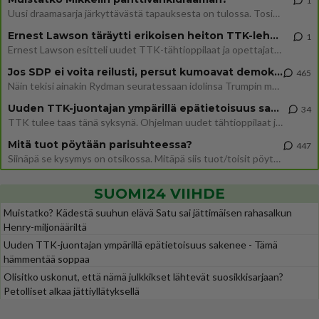
1
Uusi draamasarja järkyttävästä tapauksesta on tulossa. Tositapahtumiin perustuva sarja ammentaa vuoden 1986 Mikkelin pan
Ernest Lawson täräytti erikoisen heiton TTK-lehdistötilaisuudessa: " Onko tässä tarkoituksena...?"
1
Ernest Lawson esitteli uudet TTK-tähtioppilaat ja opettajat torstaina 6.8. lehdistölle. Tulevalla kaudella on yksi hausk
Jos SDP ei voita reilusti, persut kumoavat demokratian Suomesta
465
Näin tekisi ainakin Rydman seuratessaan idolinsa Trumpin mallia https://www.is.fi/politiikka/art-2000012187244.html
Uuden TTK-juontajan ympärillä epätietoisuus sakenee - Nyt MTV hämmentää soppaa
34
TTK tulee taas tänä syksynä. Ohjelman uudet tähtioppilaat julkistetaan torstaina 6. elokuuta klo 14 alkavassa lehdistö
Mitä tuot pöytään parisuhteessa?
447
Siinäpä se kysymys on otsikossa. Mitäpä siis tuot/toisit pöytään parisuhteessa? Oletko mies vai nainen? Koetko sen mitä
SUOMI24 VIIHDE
Muistatko? Kädestä suuhun elävä Satu sai jättimäisen rahasalkun
Henry-miljonääriltä
Uuden TTK-juontajan ympärillä epätietoisuus sakenee - Tämä
hämmentää soppaa
Olisitko uskonut, että nämä julkkikset lähtevät suosikkisarjaan?
Petolliset alkaa jättiyllätyksellä