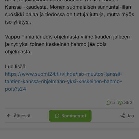
Kanssa -kaudesta. Monen suomalaisen sunnuntai-illan
suosikki palaa ja tiedossa on tuttuja juttuja, mutta myös
iso yllätys...
Vappu Pimiä jäi pois ohjelmasta viime kauden jälkeen
ja nyt yksi toinen keskeinen hahmo jää pois
ohjelmasta.
Lue lisää:
https://www.suomi24.fi/viihde/iso-muutos-tanssii-
tahtien-kanssa-ohjelmaan-yksi-keskeinen-hahmo-
pois?s24
5
382
Äänestä
Kommentoi
Jaa