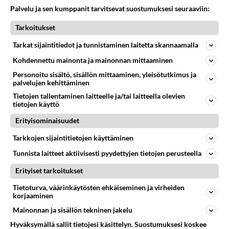
Palvelu ja sen kumppanit tarvitsevat suostumuksesi seuraaviin:
316
Martinan bisneksillä ei mene hyvin
Tarkoitukset
1482
https://www.iltalehti.fi/viihdeuutiset/a/c46da6ab-340f-4790-aaa7-0865eed2336 Yrityksen konkurssihakemus on tullut kärä
05.08.2026 05:51
Kotimaiset julkkisjuorut
Tarkat sijaintitiedot ja tunnistaminen laitetta skannaamalla
Kohdennettu mainonta ja mainonnan mittaaminen
31
Tiesitkö? Martina Aitolehden isäpuoli on tämä suosittu laulaja
1209
Martina Aitolehti on seurattu julkisuuden henkilö. Lähipiiriin mahtuu muitakin tunnettuja henkilöitä. Tiesitkö, että Ma
Personoitu sisältö, sisällön mittaaminen, yleisötutkimus ja
05.08.2026 07:23
Kotimaiset julkkisjuorut
palvelujen kehittäminen
Tietojen tallentaminen laitteelle ja/tai laitteella olevien
465
tietojen käyttö
Jos SDP ei voita reilusti, persut kumoavat demokratian Suomesta
979
Näin tekisi ainakin Rydman seuratessaan idolinsa Trumpin mallia https://www.is.fi/politiikka/art-2000012187244.html
Erityisominaisuudet
06.08.2026 09:02
Maailman menoa
Tarkkojen sijaintitietojen käyttäminen
62
Mitä töitä kaivattusi on tehnyt?
Tunnista laitteet aktiivisesti pyydettyjen tietojen perusteella
936
😅
05.08.2026 13:25
Ikävä
Erityiset tarkoitukset
73
Tietoturva, väärinkäytösten ehkäiseminen ja virheiden
Voiko meidän välit
korjaaminen
932
Koskaan parantua tästä?
05.08.2026 05:34
Ikävä
Mainonnan ja sisällön tekninen jakelu
Hyväksymällä sallit tietojesi käsittelyn. Suostumuksesi koskee
48