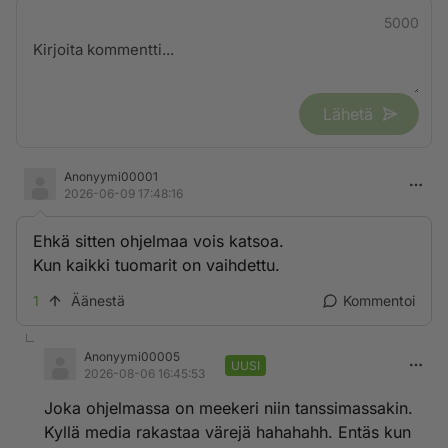
5000
Lähetä
Anonyymi00001
2026-06-09 17:48:16
Ehkä sitten ohjelmaa vois katsoa.
Kun kaikki tuomarit on vaihdettu.
1
Äänestä
Kommentoi
Anonyymi00005
UUSI
2026-08-06 16:45:53
Joka ohjelmassa on meekeri niin tanssimassakin.
Kyllä media rakastaa värejä hahahahh. Entäs kun