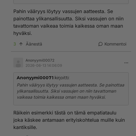
Pahin vääryys löytyy vassujen aatteesta. Se
painottaa ylikansallisuutta. Siksi vassujen on niin
tavattoman vaikeaa toimia kaikessa oman maan
hyväksi.
3
Äänestä
Kommentoi
Anonyymi00072
2026-06-13 14:06:09
Anonyymi00071
kirjoitti:
Pahin vääryys löytyy vassujen aatteesta. Se painottaa
ylikansallisuutta. Siksi vassujen on niin tavattoman
vaikeaa toimia kaikessa oman maan hyväksi.
Räikein esimerkki tästä on tämä empatiataulu
joka käskee antamaan erityiskohtelua muille kuin
kantiksille.