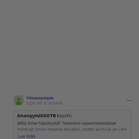
Ydinasepohjola
2026-06-15 18:54:45
Anonyymi00078
kirjoitti:
Mitä ihme höpötystä! Tietenkin vasemmistolaiset
toimivat oman maansa hyväksi, mutta se hyvä on vain
eri asia kuin äärioikeistolaisten fasistien.
Lue lisää