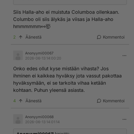
olikaan, ja piinasi epäiltyä pirullisella tavalla.
Siis Halla-aho ei muistuta Columboa ollenkaan.
Columbo oli siis älykäs ja viisas ja Halla-aho
hmmmmmm👀🤯
2
Äänestä
Kommentoi
Anonyymi00067
2026-06-13 14:00:20
Onko edes ollut kyse mistään vihasta? Jos
ihminen ei kaikkea hyväksy jota vassut pakottaa
hyväksymään, ei se tarkoita vihaa ketään
kohtaan. Puhun yleensä asiasta.
4
Äänestä
Kommentoi
Anonyymi00068
2026-06-13 14:01:14