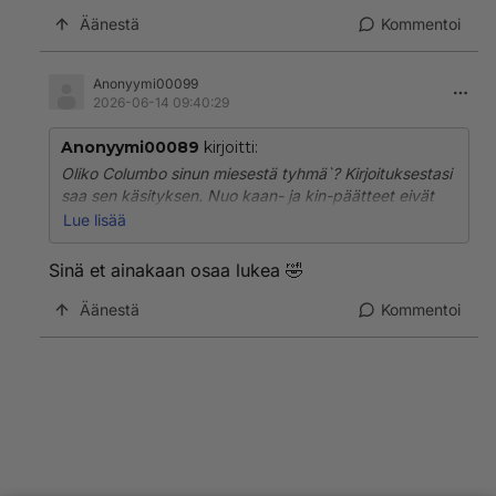
sietää).
Äänestä
Kommentoi
Näiden fasistien mielestä oikeudenmukaista on
vääränväristen ja vääränuskoisten syrjiminen.
Anonyymi00099
2026-06-14 09:40:29
Anonyymi00089
kirjoitti:
Oliko Columbo sinun miesestä tyhmä`? Kirjoituksestasi
saa sen käsityksen. Nuo kaan- ja kin-päätteet eivät
juurikaan kuulu hyvään kieleen. Olen juurikin sitä
Lue lisää
mieltä, voin olla väärässäkin, tähän se tosin tuo -kin
sopii., tähän toiseen.
Sinä et ainakaan osaa lukea 🤣
Äänestä
Kommentoi