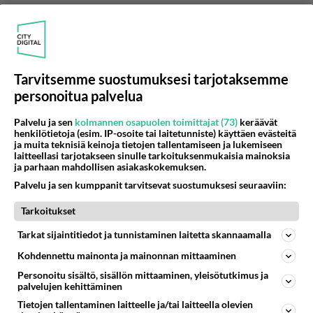
Tarvitsemme suostumuksesi tarjotaksemme
personoitua palvelua
Palvelu ja sen
kolmannen osapuolen toimittajat (73)
keräävät
henkilötietoja (esim. IP-osoite tai laitetunniste) käyttäen evästeitä
ja muita teknisiä keinoja tietojen tallentamiseen ja lukemiseen
Anonyymi00103
laitteellasi tarjotakseen sinulle tarkoituksenmukaisia mainoksia
2026-06-14 14:18:59
ja parhaan mahdollisen asiakaskokemuksen.
Palvelu ja sen kumppanit tarvitsevat suostumuksesi seuraaviin:
Anonyymi00051
kirjoitti:
Siis Halla-aho ei muistuta Columboa ollenkaan.
Tarkoitukset
Columbo oli siis älykäs ja viisas ja Halla-aho
Tarkat sijaintitiedot ja tunnistaminen laitetta skannaamalla
hmmmmmm👀🤯
Kohdennettu mainonta ja mainonnan mittaaminen
Halla-aho on korkeastikoulutettu herrasmies,
Personoitu sisältö, sisällön mittaaminen, yleisötutkimus ja
palvelujen kehittäminen
kuten ovat myös Keskisarja ja Puiston Sakke.
Tietojen tallentaminen laitteelle ja/tai laitteella olevien
Filosofian tohtoreita.