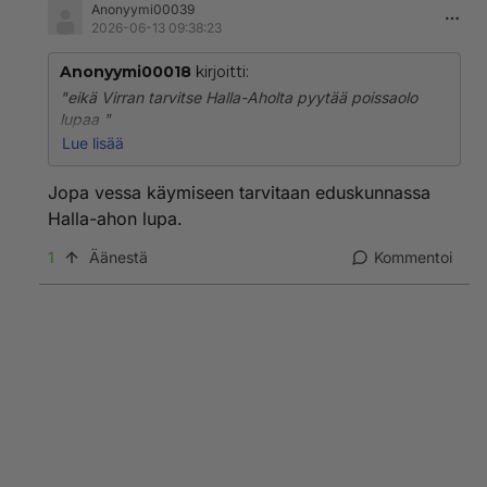
Anonyymi00039
2026-06-13 09:38:23
Anonyymi00018
kirjoitti:
"eikä Virran tarvitse Halla-Aholta pyytää poissaolo
lupaa "
Lue lisää
Kyllä tarvitsee, jos ei sitä ymmärrä, on vielä tyhmempi
kuin olemme saaneet huomata..
Jopa vessa käymiseen tarvitaan eduskunnassa
(sen ymmärrän että sinä et tajua, mutta se on eri asia)
Halla-ahon lupa.
1
Äänestä
Kommentoi