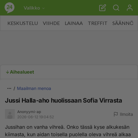
Valikko
KESKUSTELU
VIIHDE
LAINAA
TREFFIT
SÄÄNNÖT
Aihealueet
Maailman menoa
Jussi Halla-aho huolissaan Sofia Virrasta
Anonyymi-ap
Ilmoita
2026-06-12 19:04:52
Jussihan on vanha vihreä. Onko tässä kyse alkukesän
kiimasta, kun aidan toisella puolella oleva vihreä alkaa