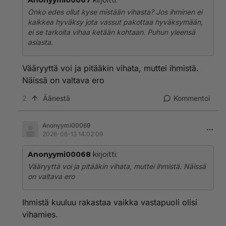
Anonyymi00067
kirjoitti:
Onko edes ollut kyse mistään vihasta? Jos ihminen ei
kaikkea hyväksy jota vassut pakottaa hyväksymään,
ei se tarkoita vihaa ketään kohtaan. Puhun yleensä
asiasta.
Vääryyttä voi ja pitääkin vihata, muttei ihmistä.
Näissä on valtava ero
2
Äänestä
Kommentoi
Anonyymi00069
2026-06-13 14:02:09
Anonyymi00068
kirjoitti:
Vääryyttä voi ja pitääkin vihata, muttei ihmistä. Näissä
on valtava ero
Ihmistä kuuluu rakastaa vaikka vastapuoli olisi
vihamies.