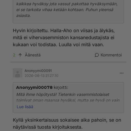
kaikkea hyväksy jota vassut pakottaa hyväksymään,
ei se tarkoita vihaa ketään kohtaan. Puhun yleensä
asiasta.
Hyvin kirjoitettu. Halla-Aho on viisas ja älykäs,
mitä ei vihervasemmiston kansanedustajista ei
kukaan voi todistaa. Luulla voi mitä vaan.
2
Äänestä
Kommentoi
Anonyymi00091
2026-06-13 21:27:10
Anonyymi00078
kirjoitti:
Mitä ihme höpötystä! Tietenkin vasemmistolaiset
toimivat oman maansa hyväksi, mutta se hyvä on vain
eri asia kuin äärioikeistolaisten fasistien.
Lue lisää
Ja mikähän on tämä ns. "vassujen aate"?
Kyllä yksinkertaisuus sokaisee aika pahoin, se on
Oikeudenmukaisuus ja ihmisten välinen tasa-arvo,
näytävissä tuosta kirjoituksesta.
yleensä liberaali demokratia (jota fasistit eivät voi