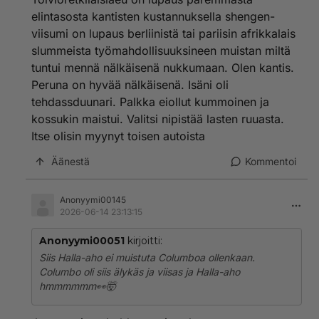
elintasosta kantisten kustannuksella shengen-
viisumi on lupaus berliinistä tai pariisin afrikkalais
slummeista työmahdollisuuksineen muistan miltä
tuntui mennä nälkäisenä nukkumaan. Olen kantis.
Peruna on hyvää nälkäisenä. Isäni oli
tehdassduunari. Palkka eiollut kummoinen ja
kossukin maistui. Valitsi nipistää lasten ruuasta.
Itse olisin myynyt toisen autoista
Äänestä
Kommentoi
Anonyymi00145
2026-06-14 23:13:15
Anonyymi00051
kirjoitti:
Siis Halla-aho ei muistuta Columboa ollenkaan.
Columbo oli siis älykäs ja viisas ja Halla-aho
hmmmmmm👀🤯