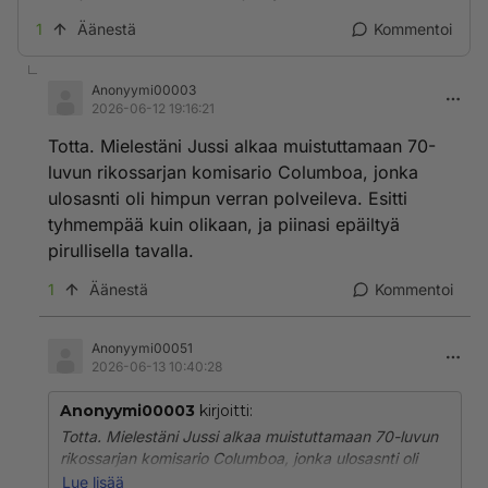
1
Äänestä
Kommentoi
Anonyymi00003
2026-06-12 19:16:21
Totta. Mielestäni Jussi alkaa muistuttamaan 70-
luvun rikossarjan komisario Columboa, jonka
ulosasnti oli himpun verran polveileva. Esitti
tyhmempää kuin olikaan, ja piinasi epäiltyä
pirullisella tavalla.
1
Äänestä
Kommentoi
Anonyymi00051
2026-06-13 10:40:28
Anonyymi00003
kirjoitti:
Totta. Mielestäni Jussi alkaa muistuttamaan 70-luvun
rikossarjan komisario Columboa, jonka ulosasnti oli
himpun verran polveileva. Esitti tyhmempää kuin
Lue lisää