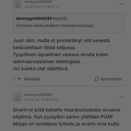
Anonyymi00041
2026-06-13 09:57:10
Anonyymi00035
kirjoitti:
Purrasta keskustellaan toisessa ketjussa.
Juuri näin, mutta et ymmärtänyt silti kenestä
keskustellaan tässä ketjussa.
Tyypillinen lapsellinen vastaus sinulta kuten
isänmaanvastainen ideologiasi.
Voi kuinka olet säälittävä.
1
Äänestä
Kommentoi
Anonyymi00081
2026-06-13 16:23:59
Sivarin ei pidä katsella maanpuolustusta sivuavia
ohjelmia. Kun pyssytkin sanoo yllättäen PUM!
Moppi on luotettava työkalu ja sivarin oma kulta.