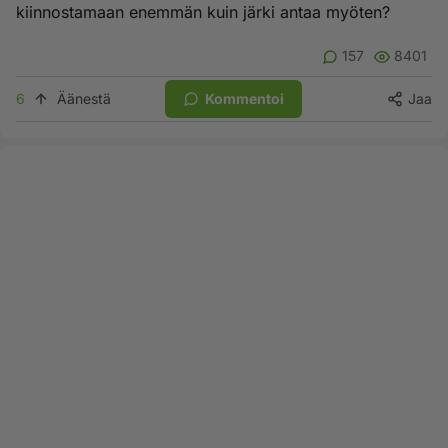
kiinnostamaan enemmän kuin järki antaa myöten?
157
8401
6
Äänestä
Kommentoi
Jaa