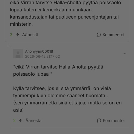
eikä Virran tarvitse Halla-Aholta pyytää poissaolo
lupaa kuten ei kenenkään muunkaan
kansanedustajan tai puolueen puheenjohtajan tai
ministerin.
3
Äänestä
Kommentoi
Anonyymi00018
2026-06-12 21:17:02
"eikä Virran tarvitse Halla-Aholta pyytää
poissaolo lupaa "
Kyllä tarvitsee, jos ei sitä ymmärrä, on vielä
tyhmempi kuin olemme saaneet huomata..
(sen ymmärrän että sinä et tajua, mutta se on eri
asia)
2
Äänestä
Kommentoi