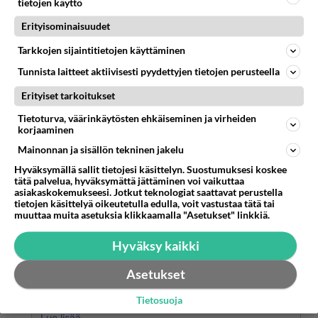
tietojen käyttö
Äänestä
Kommentoi
Erityisominaisuudet
Tarkkojen sijaintitietojen käyttäminen
Anonyymi00115
2026-06-14 15:39:20
Tunnista laitteet aktiivisesti pyydettyjen tietojen perusteella
Erityiset tarkoitukset
Anonyymi00091
kirjoitti:
Kyllä yksinkertaisuus sokaisee aika pahoin, se on
Tietoturva, väärinkäytösten ehkäiseminen ja virheiden
korjaaminen
näytävissä tuosta kirjoituksesta.
Mainonnan ja sisällön tekninen jakelu
kiitos
Hyväksymällä sallit tietojesi käsittelyn. Suostumuksesi koskee
tätä palvelua, hyväksymättä jättäminen voi vaikuttaa
Äänestä
Kommentoi
asiakaskokemukseesi. Jotkut teknologiat saattavat perustella
tietojen käsittelyä oikeutetulla edulla, voit vastustaa tätä tai
muuttaa muita asetuksia klikkaamalla "Asetukset" linkkiä.
Anonyymi00127
2026-06-14 16:10:06
Hyväksy kaikki
Anonyymi00078
kirjoitti:
Asetukset
Mitä ihme höpötystä! Tietenkin vasemmistolaiset
Tietosuoja
toimivat oman maansa hyväksi, mutta se hyvä on vain
eri asia kuin äärioikeistolaisten fasistien.
Lue lisää