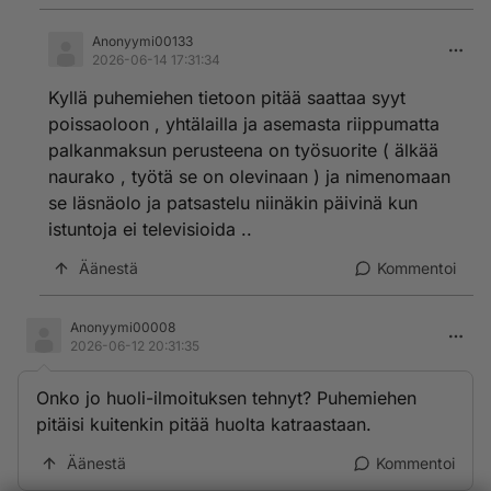
Anonyymi00133
2026-06-14 17:31:34
Kyllä puhemiehen tietoon pitää saattaa syyt
poissaoloon , yhtälailla ja asemasta riippumatta
palkanmaksun perusteena on työsuorite ( älkää
naurako , työtä se on olevinaan ) ja nimenomaan
se läsnäolo ja patsastelu niinäkin päivinä kun
istuntoja ei televisioida ..
Äänestä
Kommentoi
Anonyymi00008
2026-06-12 20:31:35
Onko jo huoli-ilmoituksen tehnyt? Puhemiehen
pitäisi kuitenkin pitää huolta katraastaan.
Äänestä
Kommentoi