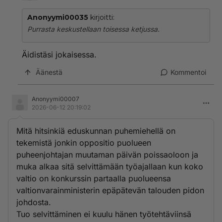
Anonyymi00035
kirjoitti:
Purrasta keskustellaan toisessa ketjussa.
Äidistäsi jokaisessa.
Äänestä
Kommentoi
Anonyymi00007
2026-06-12 20:19:02
Mitä hitsinkiä eduskunnan puhemiehellä on
tekemistä jonkin oppositio puolueen
puheenjohtajan muutaman päivän poissaoloon ja
muka alkaa sitä selvittämään työajallaan kun koko
valtio on konkurssin partaalla puolueensa
valtionvarainministerin epäpätevän talouden pidon
johdosta.
Tuo selvittäminen ei kuulu hänen työtehtäviinsä