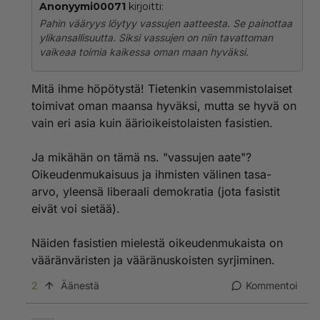
Anonyymi00071
kirjoitti:
Pahin vääryys löytyy vassujen aatteesta. Se painottaa
ylikansallisuutta. Siksi vassujen on niin tavattoman
vaikeaa toimia kaikessa oman maan hyväksi.
Mitä ihme höpötystä! Tietenkin vasemmistolaiset
toimivat oman maansa hyväksi, mutta se hyvä on
vain eri asia kuin äärioikeistolaisten fasistien.
Ja mikähän on tämä ns. "vassujen aate"?
Oikeudenmukaisuus ja ihmisten välinen tasa-
arvo, yleensä liberaali demokratia (jota fasistit
eivät voi sietää).
Näiden fasistien mielestä oikeudenmukaista on
vääränväristen ja vääränuskoisten syrjiminen.
2
Äänestä
Kommentoi