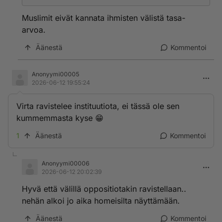
Ja mikähän on tämä ns. "vassujen aate"?
Muslimit eivät kannata ihmisten välistä tasa-
Oikeudenmukaisuus ja ihmisten välinen tasa-arvo,
arvoa.
yleensä liberaali demokratia (jota fasistit eivät voi
sietää).
Äänestä
Kommentoi
Näiden fasistien mielestä oikeudenmukaista on
vääränväristen ja vääränuskoisten syrjiminen.
Anonyymi00005
2026-06-12 19:55:24
Virta ravistelee instituutiota, ei tässä ole sen
kummemmasta kyse 😁
1
Äänestä
Kommentoi
Anonyymi00006
2026-06-12 20:02:39
Hyvä että välillä oppositiotakin ravistellaan..
nehän alkoi jo aika homeisilta näyttämään.
Äänestä
Kommentoi