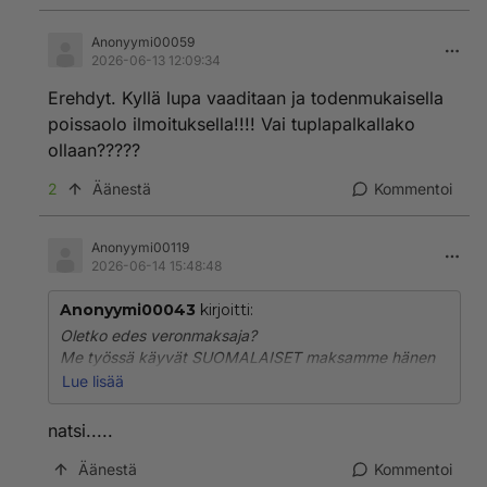
Anonyymi00059
2026-06-13 12:09:34
Erehdyt. Kyllä lupa vaaditaan ja todenmukaisella
poissaolo ilmoituksella!!!! Vai tuplapalkallako
ollaan?????
2
Äänestä
Kommentoi
Anonyymi00119
2026-06-14 15:48:48
Anonyymi00043
kirjoitti:
Oletko edes veronmaksaja?
Me työssä käyvät SUOMALAISET maksamme hänen
kalliin palkkansa, emmekä hyväksy että lintsataan ja
Lue lisää
osallistutaan kaiken maailman huuhaa ohjelmiin omaa
egoaan pönkittämään, kun olisi töitäkin mutta eihän
natsi.....
sitä ymmärrä ihminen joka ei töitä tee.
Oletko ajatellut että sinua kusetetaan.
Äänestä
Kommentoi