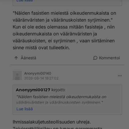
Ja mikähän on tämä ns. "vassujen aate"?
"Näiden fasistien mielestä oikeudenmukaista on
Oikeudenmukaisuus ja ihmisten välinen tasa-arvo,
vääränväristen ja vääränuskoisten syrjiminen."
yleensä liberaali demokratia (jota fasistit eivät voi
Kun ei ole edes olemassa mitään fasisteja , niin
sietää).
oikeudenmukaista on vääränväristen ja
Näiden fasistien mielestä oikeudenmukaista on
vääräuskoisten, ei syrjiminen , vaan siirtäminen
vääränväristen ja vääränuskoisten syrjiminen.
sinne mistä ovat tulleetkin.
Äänestä
Kommentoi
Anonyymi00140
2026-06-14 18:27:02
Anonyymi00127
kirjoitti:
"Näiden fasistien mielestä oikeudenmukaista on
vääränväristen ja vääränuskoisten syrjiminen."
Kun ei ole edes olemassa mitään fasisteja , niin
Lue lisää
oikeudenmukaista on vääränväristen ja
vääräuskoisten, ei syrjiminen , vaan siirtäminen sinne
Ihmissalakuljetusteollisuuden uhreja.
mistä ovat tulleetkin.
Toivioretkiläisiäeu on lupaus paremmasta