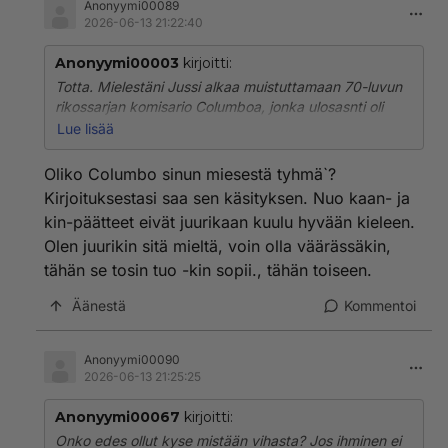
Anonyymi00089
2026-06-13 21:22:40
Anonyymi00003
kirjoitti:
Totta. Mielestäni Jussi alkaa muistuttamaan 70-luvun
rikossarjan komisario Columboa, jonka ulosasnti oli
himpun verran polveileva. Esitti tyhmempää kuin
Lue lisää
olikaan, ja piinasi epäiltyä pirullisella tavalla.
Oliko Columbo sinun miesestä tyhmä`?
Kirjoituksestasi saa sen käsityksen. Nuo kaan- ja
kin-päätteet eivät juurikaan kuulu hyvään kieleen.
Olen juurikin sitä mieltä, voin olla väärässäkin,
tähän se tosin tuo -kin sopii., tähän toiseen.
Äänestä
Kommentoi
Anonyymi00090
2026-06-13 21:25:25
Anonyymi00067
kirjoitti:
Onko edes ollut kyse mistään vihasta? Jos ihminen ei