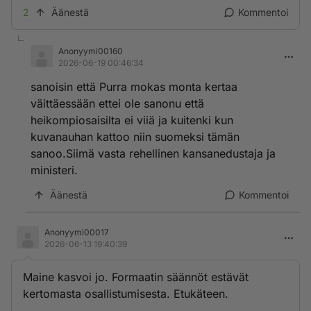
2
Äänestä
Kommentoi
Anonyymi00160
2026-06-19 00:46:34
sanoisin että Purra mokas monta kertaa
väittäessään ettei ole sanonu että
heikompiosaisilta ei viiä ja kuitenki kun
kuvanauhan kattoo niin suomeksi tämän
sanoo.Siimä vasta rehellinen kansanedustaja ja
ministeri.
Äänestä
Kommentoi
Anonyymi00017
2026-06-13 19:40:39
Maine kasvoi jo. Formaatin säännöt estävät
kertomasta osallistumisesta. Etukäteen.