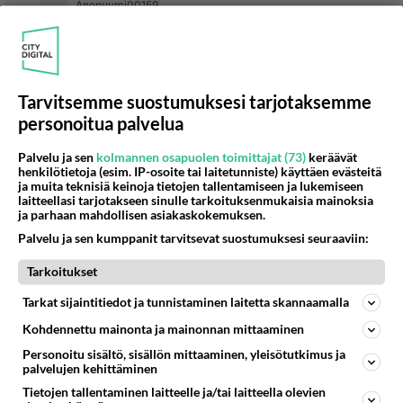
Anonyymi00159
2026-06-19 00:43:23
Älkää viittiikö enää puhua luottamuksesta,tämä
hallitus on näyttäny millä tasolla poliitikon
luottamus on.Se on Persujen valheilla ja
Tarvitsemme suostumuksesi tarjotaksemme
kokkareitten avustuksella poljettu pakkasen
personoitua palvelua
puolelle.
Palvelu ja sen
kolmannen osapuolen toimittajat (73)
keräävät
1
Äänestä
Kommentoi
henkilötietoja (esim. IP-osoite tai laitetunniste) käyttäen evästeitä
ja muita teknisiä keinoja tietojen tallentamiseen ja lukemiseen
laitteellasi tarjotakseen sinulle tarkoituksenmukaisia mainoksia
ja parhaan mahdollisen asiakaskokemuksen.
Anonyymi00165
2026-06-19 10:10:20
Palvelu ja sen kumppanit tarvitsevat suostumuksesi seuraaviin:
Anonyymi00159
kirjoitti:
Tarkoitukset
Älkää viittiikö enää puhua luottamuksesta,tämä hallitus
Tarkat sijaintitiedot ja tunnistaminen laitetta skannaamalla
on näyttäny millä tasolla poliitikon luottamus on.Se on
Persujen valheilla ja kokkareitten avustuksella poljettu
Lue lisää
Kohdennettu mainonta ja mainonnan mittaaminen
pakkasen puolelle.
Personoitu sisältö, sisällön mittaaminen, yleisötutkimus ja
Vasemmistoaate sentään perustuu valheeseen
palvelujen kehittäminen
Tietojen tallentaminen laitteelle ja/tai laitteella olevien
1
Äänestä
Kommentoi