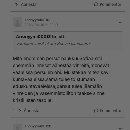
Äänestä
Kommentoi
Anonyymi00108
2026-06-16 21:33:19
Anonyymi00013
kirjoitti:
Varmaan voisit tikata Sohvia saumaan?
Mitä enemmän persut haukkuuSofiaa sitä
enemmän ihmiset äänestää vihreitä,menevät
vaaleissa persujen ohi. Muistakaa miten kävi
kuntavaaleissa,sama tulee toistumaan
eduskuntavaaleissa,persut tulee jäämään
vihreiden ja vasemmistoliiton taakse sinne
kristillisten tasolle.
1
Äänestä
Kommentoi
Anonyymi00120