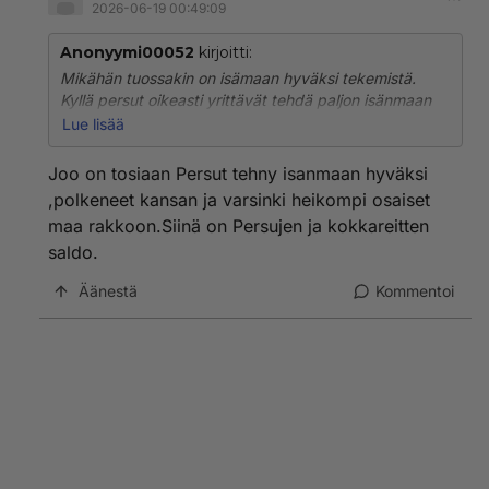
2026-06-19 00:49:09
Anonyymi00052
kirjoitti:
Mikähän tuossakin on isämaan hyväksi tekemistä.
Kyllä persut oikeasti yrittävät tehdä paljon isänmaan
hyväksi, jopa onnistuenkin. Vihreät ovat vasemmiston
Lue lisää
ja demareiden kanssa maan täystuho.
Jonninjoutava hupakko tuokin Virta. Ei niin karmea
Joo on tosiaan Persut tehny isanmaan hyväksi
kuin vasemmiston puh.johtaja ja demareiden Krista,
,polkeneet kansan ja varsinki heikompi osaiset
Fasima ja tytti.
maa rakkoon.Siinä on Persujen ja kokkareitten
saldo.
Äänestä
Kommentoi