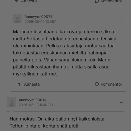
Äänestä
Kommentoi
Anonyymi00075
2026-06-15 13:49:14
Martina oli sentään aika kova ja etenkin sitkeä
mutta Sofiasta tiedetään jo ennestään ettei siitä
ole mihinkään. Pelkkä räksyttäjä mutta saattaa
toki päästää eduskunnan miehiltä pahimpia
paineita pois. Vähän samanlainen kuin Marin,
päältä oikeastaan ihan ok mutta sisällä asuu
myrkyllinen käärme.
1
Äänestä
Kommentoi
Anonyymi00016
2026-06-13 16:41:30
Hän mokas. On aika paljon nyt kaikenlaista.
Teflon-pinta ei kohta enää pidä.