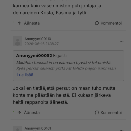
karmea kuin vasemmiston puh.johtaja ja
demareiden Krista, Fasima ja tytti.
1
Äänestä
Kommentoi
Anonyymi00110
2026-06-16 21:38:27
Anonyymi00052
kirjoitti:
Mikähän tuossakin on isämaan hyväksi tekemistä.
Kyllä persut oikeasti yrittävät tehdä paljon isänmaan
hyväksi, jopa onnistuenkin. Vihreät ovat vasemmiston
Lue lisää
ja demareiden kanssa maan täystuho.
Jonninjoutava hupakko tuokin Virta. Ei niin karmea
Jokai en tietää,että persut on maan tuho,mutta
kuin vasemmiston puh.johtaja ja demareiden Krista,
kohta me päästään heistä. Ei kukaan järkevä
Fasima ja tytti.
heitä reppanoita äänestä.
1
Äänestä
Kommentoi
Anonyymi00161