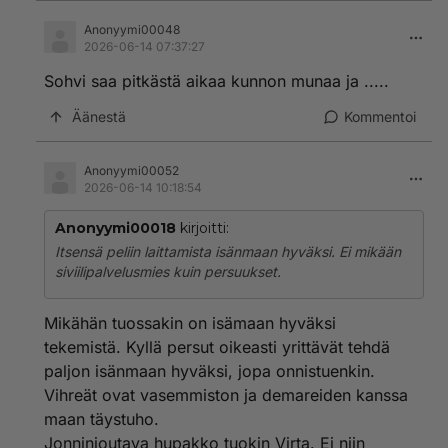
eduskunnasta, sitten sillä on omaa aikaa loputtomasti.
Anonyymi00048
2026-06-14 07:37:27
Sohvi saa pitkästä aikaa kunnon munaa ja .....
Äänestä
Kommentoi
Anonyymi00052
2026-06-14 10:18:54
Anonyymi00018
kirjoitti:
Itsensä peliin laittamista isänmaan hyväksi. Ei mikään
siviilipalvelusmies kuin persuukset.
Mikähän tuossakin on isämaan hyväksi
tekemistä. Kyllä persut oikeasti yrittävät tehdä
paljon isänmaan hyväksi, jopa onnistuenkin.
Vihreät ovat vasemmiston ja demareiden kanssa
maan täystuho.
Jonninjoutava hupakko tuokin Virta. Ei niin