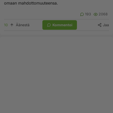
omaan mahdottomuuteensa.
193
2068
10
Äänestä
Kommentoi
Jaa