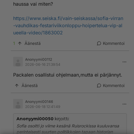
haussa vai miten?
https://www.seiska.fi/vain-seiskassa/sofia-virran
-vauhdikas-festariviikonloppu-hoipertelua-vip-al
ueella-video/1863002
1
Äänestä
Kommentoi
Anonyymi00112
2026-06-16 21:39:54
Packalen osallistui ohjelmaan,mutta ei pärjännyt.
Äänestä
Kommentoi
Anonyymi00146
2026-06-18 12:41:49
Anonyymi00050
kirjoitti:
Sofia osoitti jo viime kesänä Ruisrockissa kuuluvansa
perinteisesti suurten politiikkojen tapaan historian