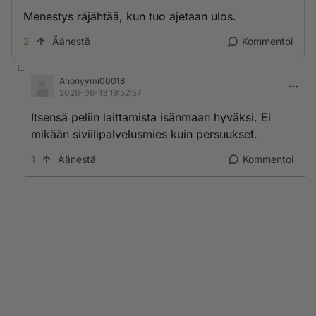
Menestys räjähtää, kun tuo ajetaan ulos.
2
Äänestä
Kommentoi
Anonyymi00018
2026-06-13 19:52:57
Itsensä peliin laittamista isänmaan hyväksi. Ei
mikään siviilipalvelusmies kuin persuukset.
1
Äänestä
Kommentoi