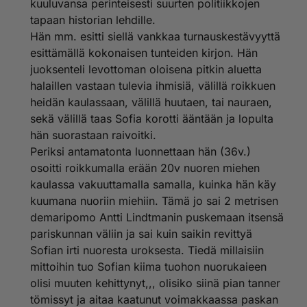
kuuluvansa perinteisesti suurten politiikkojen
tapaan historian lehdille.
Hän mm. esitti siellä vankkaa turnauskestävyyttä
esittämällä kokonaisen tunteiden kirjon. Hän
juoksenteli levottoman oloisena pitkin aluetta
halaillen vastaan tulevia ihmisiä, välillä roikkuen
heidän kaulassaan, välillä huutaen, tai nauraen,
sekä välillä taas Sofia korotti ääntään ja lopulta
hän suorastaan raivoitki.
Periksi antamatonta luonnettaan hän (36v.)
osoitti roikkumalla erään 20v nuoren miehen
kaulassa vakuuttamalla samalla, kuinka hän käy
kuumana nuoriin miehiin. Tämä jo sai 2 metrisen
demaripomo Antti Lindtmanin puskemaan itsensä
pariskunnan väliin ja sai kuin saikin revittyä
Sofian irti nuoresta uroksesta. Tiedä millaisiin
mittoihin tuo Sofian kiima tuohon nuorukaieen
olisi muuten kehittynyt,,, olisiko siinä pian tanner
tömissyt ja aitaa kaatunut voimakkaassa paskan