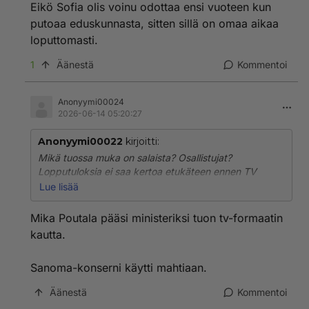
Eikö Sofia olis voinu odottaa ensi vuoteen kun
putoaa eduskunnasta, sitten sillä on omaa aikaa
loputtomasti.
1
Äänestä
Kommentoi
Anonyymi00024
2026-06-14 05:20:27
Anonyymi00022
kirjoitti:
Mikä tuossa muka on salaista? Osallistujat?
Lopputuloksia ei saa kertoa etukäteen ennen TV
esityksiä, mutta kansanedustaja ei kyllä voi hävitä
Lue lisää
omille teilleen viikoiksi niin ettei tavoiteta.
Mika Poutala pääsi ministeriksi tuon tv-formaatin
Mitä jos kaikki kansanedustajat ja ministerit olis
kautta.
alvariinsa jossain omilla teillä kertomatta muille missä
ovat? Mieti. Vaikka samaan aikaan kun pitäisi tehdä
Sanoma-konserni käytti mahtiaan.
päätöksiä.
Äänestä
Kommentoi
Eikö Sofia olis voinu odottaa ensi vuoteen kun putoaa