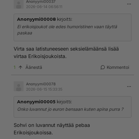
Anonyymi00037
2026-06-14 06:56:11
Anonyymi00008
kirjoitti:
Ei erikoisjoukot ole edes humoristinen vaan täyttä
paskaa
Virta saa latistuneeseen seksielämäänsä lisää
virtaa Erikoisjoukoista.
1
Äänestä
Kommentoi
Anonyymi00078
2026-06-15 15:33:35
Anonyymi00005
kirjoitti:
Onko luvannut jo euron bensaan kuten apina purra ?
Sohvi on luvannut näyttää pebaa
Erikoisjoukoissa.