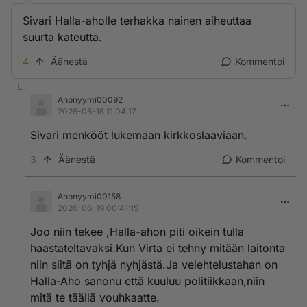
Sivari Halla-aholle terhakka nainen aiheuttaa
suurta kateutta.
4
Äänestä
Kommentoi
Anonyymi00092
2026-06-16 11:04:17
Sivari menkööt lukemaan kirkkoslaaviaan.
3
Äänestä
Kommentoi
Anonyymi00158
2026-06-19 00:41:15
Joo niin tekee ,Halla-ahon piti oikein tulla
haastateltavaksi.Kun Virta ei tehny mitään laitonta
niin siitä on tyhjä nyhjästä.Ja velehtelustahan on
Halla-Aho sanonu että kuuluu politiikkaan,niin
mitä te täällä vouhkaatte.