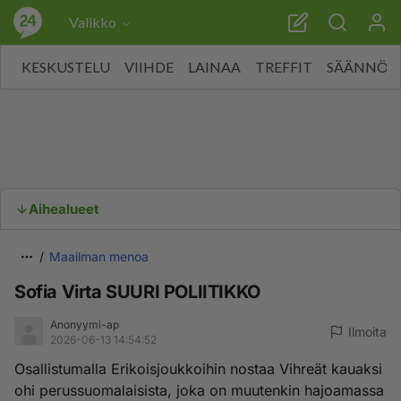
Valikko
KESKUSTELU
VIIHDE
LAINAA
TREFFIT
SÄÄNNÖT
Aihealueet
Maailman menoa
Sofia Virta SUURI POLIITIKKO
Anonyymi-ap
Ilmoita
2026-06-13 14:54:52
Osallistumalla Erikoisjoukkoihin nostaa Vihreät kauaksi
ohi perussuomalaisista, joka on muutenkin hajoamassa