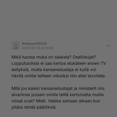
Anonyymi00022
2026-06-13 20:39:36
Mikä tuossa muka on salaista? Osallistujat?
Lopputuloksia ei saa kertoa etukäteen ennen TV
esityksiä, mutta kansanedustaja ei kyllä voi
hävitä omille teilleen viikoiksi niin ettei tavoiteta.
Mitä jos kaikki kansanedustajat ja ministerit olis
alvariinsa jossain omilla teillä kertomatta muille
missä ovat? Mieti. Vaikka samaan aikaan kun
pitäisi tehdä päätöksiä.