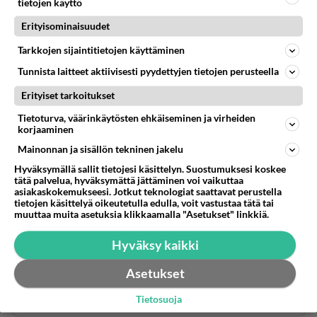
tietojen käyttö
Erityisominaisuudet
Anonyymi00009
2026-06-13 15:14:44
Tarkkojen sijaintitietojen käyttäminen
Tunnista laitteet aktiivisesti pyydettyjen tietojen perusteella
Milloin Halla-aho osallistuu surkeimmat miehet
Erityiset tarkoitukset
kilpailuun?
Tietoturva, väärinkäytösten ehkäiseminen ja virheiden
2
Äänestä
Kommentoi
korjaaminen
Mainonnan ja sisällön tekninen jakelu
Anonyymi00010
Hyväksymällä sallit tietojesi käsittelyn. Suostumuksesi koskee
2026-06-13 15:38:11
tätä palvelua, hyväksymättä jättäminen voi vaikuttaa
asiakaskokemukseesi. Jotkut teknologiat saattavat perustella
tietojen käsittelyä oikeutetulla edulla, voit vastustaa tätä tai
Prrsutrollit saivat vihreiden äänikassaan
muuttaa muita asetuksia klikkaamalla "Asetukset" linkkiä.
äänitulvan.
Hyväksy kaikki
Politiikassa mikä tahansa julkisuus tuo äänivyöryn.
Asetukset
Jopa Hakkaraisen ehtoollisviinivarkaus.
5
Äänestä
Kommentoi
Tietosuoja