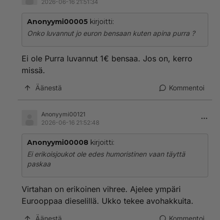
2026-06-16 21:51:34
Anonyymi00005
kirjoitti:
Onko luvannut jo euron bensaan kuten apina purra ?
Ei ole Purra luvannut 1€ bensaa. Jos on, kerro
missä.
Äänestä
Kommentoi
Anonyymi00121
2026-06-16 21:52:48
Anonyymi00008
kirjoitti:
Ei erikoisjoukot ole edes humoristinen vaan täyttä
paskaa
Virtahan on erikoinen vihree. Ajelee ympäri
Eurooppaa dieselillä. Ukko tekee avohakkuita.
Äänestä
Kommentoi