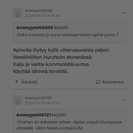
Anonyymi00150
2026-06-18 14:15:36
Anonyymi00005
kirjoitti:
Onko luvannut jo euron bensaan kuten apina purra ?
Apinoita löytyy kyllä vihervasureista paljon.
Vaseliiniliiton Huruholm etunenässä.
Kalju ja vanha kommunistikuvotus.
Näyttää lähinnä hirviöltä.
Äänestä
Kommentoi
Anonyymi00151
2026-06-18 14:17:22
Anonyymi00121
kirjoitti:
Virtahan on erikoinen vihree. Ajelee ympäri Eurooppaa
dieselillä. Ukko tekee avohakkuita.