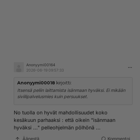
Anonyymi00164
2026-06-19 09:57:33
Anonyymi00018
kirjoitti:
Itsensä peliin laittamista isänmaan hyväksi. Ei mikään
siviilipalvelusmies kuin persuukset.
No tuolla on hyvät mahdollisuudet koko
kesäkuun parhaaksi : että oikein "isänmaan
hyväksi ..." pelleohjelmän pölhönä ...
Äänestä
Kommentoi