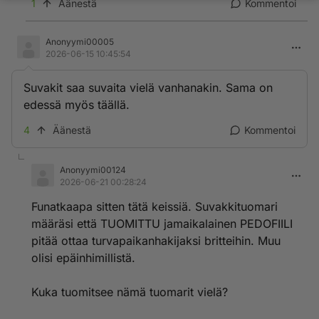
1
Äänestä
Kommentoi
Anonyymi00005
2026-06-15 10:45:54
Suvakit saa suvaita vielä vanhanakin. Sama on
edessä myös täällä.
4
Äänestä
Kommentoi
Anonyymi00124
2026-06-21 00:28:24
Funatkaapa sitten tätä keissiä. Suvakkituomari
määräsi että TUOMITTU jamaikalainen PEDOFIILI
pitää ottaa turvapaikanhakijaksi britteihin. Muu
olisi epäinhimillistä.
Kuka tuomitsee nämä tuomarit vielä?