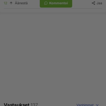
12
Äänestä
Kommentoi
Jaa
Vastaukset
137
Vanhimmat