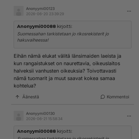
työpaikkaromansseja.
Anonyymi00123
2026-06-20 23:39:29
Anonyymi00088
kirjoitti:
Suomessahan tarkistetaan jo rikosrekisterit jo
hakuvaiheessa!
Eihän nämä elukat välitä länsimaiden laeista ja
kun rangaistukset on naurettavia, oikeuslaitos
halveksii vanhusten oikeuksia? Toivottavasti
nämä tuomarit ja muut saavat kokea samaa
kohtelua?
Äänestä
Kommentoi
Anonyymi00130
2026-06-21 15:58:34
Anonyymi00088
kirjoitti:
Suomessahan tarkistetaan jo rikosrekisterit jo