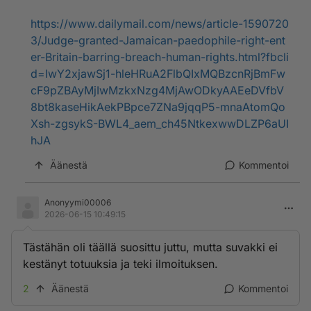
https://www.dailymail.com/news/article-1590720
3/Judge-granted-Jamaican-paedophile-right-ent
er-Britain-barring-breach-human-rights.html?fbcli
d=IwY2xjawSj1-hleHRuA2FlbQIxMQBzcnRjBmFw
cF9pZBAyMjIwMzkxNzg4MjAwODkyAAEeDVfbV
8bt8kaseHikAekPBpce7ZNa9jqqP5-mnaAtomQo
Xsh-zgsykS-BWL4_aem_ch45NtkexwwDLZP6aUI
hJA
Äänestä
Kommentoi
Anonyymi00006
2026-06-15 10:49:15
Tästähän oli täällä suosittu juttu, mutta suvakki ei
kestänyt totuuksia ja teki ilmoituksen.
2
Äänestä
Kommentoi