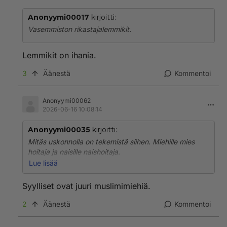
Anonyymi00017
kirjoitti:
Vasemmiston rikastajalemmikit.
Lemmikit on ihania.
3
Äänestä
Kommentoi
Anonyymi00062
2026-06-16 10:08:14
Anonyymi00035
kirjoitti:
Mitäs uskonnolla on tekemistä siihen. Miehille mies
hoitaja ja naisille naishoitaja.
Lue lisää
Estääkö tämä raiskaukset?
Syylliset ovat juuri muslimimiehiä.
Virkavallan puolesta ongelma on hoidettu siten, että
Ruotsissa on poliisipartiossa mies ja nainen, koska
2
Äänestä
Kommentoi
siten ei synny
työpaikkaromansseja.