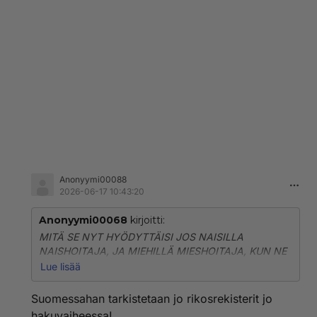
Anonyymi00088
2026-06-17 10:43:20
Anonyymi00068
kirjoitti:
MITÄ SE NYT HYÖDYTTÄISI JOS NAISILLA
NAISHOITAJA, JA MIEHILLÄ MIESHOITAJA, KUN NE
KUSIPÄÄTHÄN RAISKAA MIEHIJÄKIN . ENSINNÄKIN
Lue lisää
JOKAINEN JOKA PYRKII HOITOALALLE TÖIHIN,
HEILTÄ PITÄISI TARKISTAA RIKOSREKISTERI JA
Suomessahan tarkistetaan jo rikosrekisterit jo
KOSKAAN EIKÄ MISSÄÄN OLOSUHTEISSA
hakuvaiheessa!