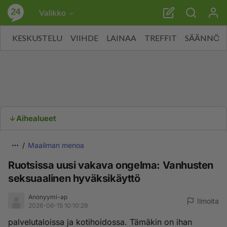
Valikko
KESKUSTELU
VIIHDE
LAINAA
TREFFIT
SÄÄNNÖT
Aihealueet
Maailman menoa
Ruotsissa uusi vakava ongelma: Vanhusten
seksuaalinen hyväksikäyttö
Anonyymi-ap
Ilmoita
2026-06-15 10:10:29
palvelutaloissa ja kotihoidossa. Tämäkin on ihan