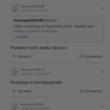
Anonyymi00039
2026-06-15 19:21:15
Anonyymi00035
kirjoitti:
Mitäs uskonnolla on tekemistä siihen. Miehille mies
hoitaja ja naisille naishoitaja.
Lue lisää
Estääkö tämä raiskaukset?
Puhutaan hoito alasta haloooo
Virkavallan puolesta ongelma on hoidettu siten, että
Ruotsissa on poliisipartiossa mies ja nainen, koska
Äänestä
Kommentoi
siten ei synny
työpaikkaromansseja.
Anonyymi00042
2026-06-15 20:49:05
Ruotsissa ei ole ikäsyrjintää.
Äänestä
Kommentoi
Anonyymi00045
2026-06-15 20:58:27