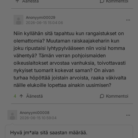
Äänestä
Kommentoi
Anonyymi00029
2026-06-15 15:04:06
Niin kyllähän sitä tapahtuu kun rangaistukset on
olemattomia? Muutaman raiskaajakeharin kun
joku ripustaisi lyhtypylvääseen niin voisi homma
vähentyä? Tämän verran pohjoismaiden
oikeuslaitokset arvostaa vanhuksia, toivottavasti
nykyiset tuomarit kokevat saman? On aivan
turhaa höpöttää joistain arvoista, raaka väkivalta
näille elukoille lopettaa ainakin uusimisen?
4
Äänestä
Kommentoi
Anonyymi00008
2026-06-15 10:59:04
Hyvä jm*ala sitä saastan määrää.