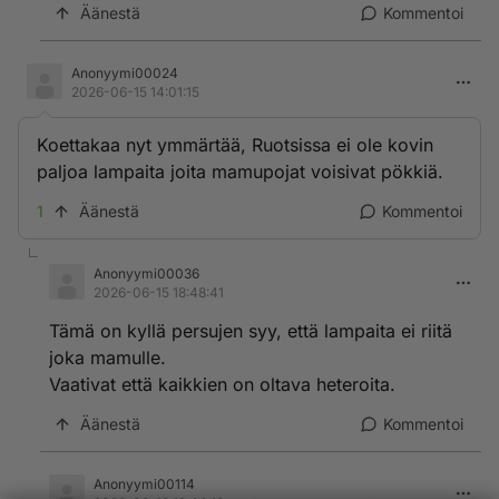
Äänestä
Kommentoi
Anonyymi00024
2026-06-15 14:01:15
Koettakaa nyt ymmärtää, Ruotsissa ei ole kovin
paljoa lampaita joita mamupojat voisivat pökkiä.
1
Äänestä
Kommentoi
Anonyymi00036
2026-06-15 18:48:41
Tämä on kyllä persujen syy, että lampaita ei riitä
joka mamulle.
Vaativat että kaikkien on oltava heteroita.
Äänestä
Kommentoi
Anonyymi00114