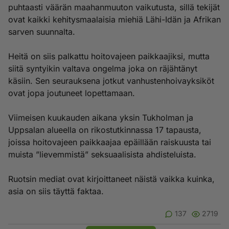
puhtaasti väärän maahanmuuton vaikutusta, sillä tekijät
ovat kaikki kehitysmaalaisia miehiä Lähi-Idän ja Afrikan
sarven suunnalta.
Heitä on siis palkattu hoitovajeen paikkaajiksi, mutta
siitä syntyikin valtava ongelma joka on räjähtänyt
käsiin. Sen seurauksena jotkut vanhustenhoivayksiköt
ovat jopa joutuneet lopettamaan.
Viimeisen kuukauden aikana yksin Tukholman ja
Uppsalan alueella on rikostutkinnassa 17 tapausta,
joissa hoitovajeen paikkaajaa epäillään raiskuusta tai
muista ”lievemmistä” seksuaalisista ahdisteluista.
Ruotsin mediat ovat kirjoittaneet näistä vaikka kuinka,
asia on siis täyttä faktaa.
137
2719