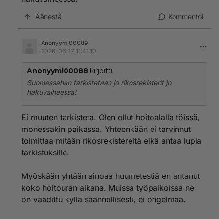
YHTÄKÄÄN ULKOMAALAISTA MIESTÄ
VANHUSTENHOITOON, JA KAIKILTA RAISKAAJILTA
Äänestä
Kommentoi
PITÄISI LEIKATA PALLIT POIS J A
ELINKAUTISTUOMIJO, VEDELLÄ JA LEIVÄLLÄ KOKO
LOPPU-ELÄMÄ
Anonyymi00089
2026-06-17 11:41:10
Anonyymi00088
kirjoitti:
Suomessahan tarkistetaan jo rikosrekisterit jo
hakuvaiheessa!
Ei muuten tarkisteta. Olen ollut hoitoalalla töissä,
monessakin paikassa. Yhteenkään ei tarvinnut
toimittaa mitään rikosrekistereitä eikä antaa lupia
tarkistuksille.
Myöskään yhtään ainoaa huumetestiä en antanut
koko hoitouran aikana. Muissa työpaikoissa ne
on vaadittu kyllä säännöllisesti, ei ongelmaa.