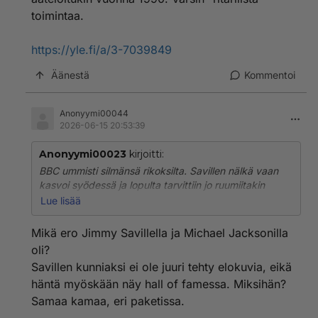
toimintaa.
https://yle.fi/a/3-7039849
Äänestä
Kommentoi
Anonyymi00044
2026-06-15 20:53:39
Anonyymi00023
kirjoitti:
BBC ummisti silmänsä rikoksilta. Savillen nälkä vaan
kasvoi syödessä ja lopulta tarvittiin jo ruumiitakin
raiskattaviksi....
Lue lisää
Negatiivinen Helvetin olento, mitä todennäköisimmin,
Mikä ero Jimmy Savillella ja Michael Jacksonilla
tämä "herrasmies". Oli aateloitukin vuonna 1990.
oli?
Varsin "ritarilista" toimintaa.
Savillen kunniaksi ei ole juuri tehty elokuvia, eikä
häntä myöskään näy hall of famessa. Miksihän?
https://yle.fi/a/3-7039849
Samaa kamaa, eri paketissa.