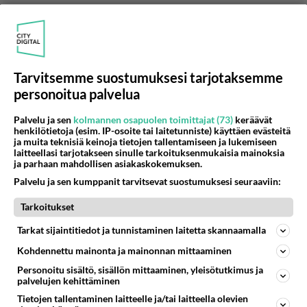
Tarvitsemme suostumuksesi tarjotaksemme
personoitua palvelua
Palvelu ja sen
kolmannen osapuolen toimittajat (73)
keräävät
henkilötietoja (esim. IP-osoite tai laitetunniste) käyttäen evästeitä
ja muita teknisiä keinoja tietojen tallentamiseen ja lukemiseen
laitteellasi tarjotakseen sinulle tarkoituksenmukaisia mainoksia
ja parhaan mahdollisen asiakaskokemuksen.
Palvelu ja sen kumppanit tarvitsevat suostumuksesi seuraaviin:
Tarkoitukset
Tarkat sijaintitiedot ja tunnistaminen laitetta skannaamalla
Anonyymi00125
Kohdennettu mainonta ja mainonnan mittaaminen
2026-06-21 01:52:53
Personoitu sisältö, sisällön mittaaminen, yleisötutkimus ja
Kuinka moni näistä on näitä mamuja?
palvelujen kehittäminen
Tietojen tallentaminen laitteelle ja/tai laitteella olevien
Äänestä
Kommentoi