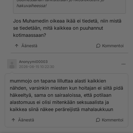
hakuvaiheessa!
Jos Muhamedin oikeaa ikää ei tiedetä, niin mistä
se tiedetään, mitä kaikkea on puuhannut
kotimaassaan?
Äänestä
Kommentoi
Anonyymi00003
2026-06-15 10:22:30
mummojo on tapana lilluttaa alasti kaikkien
nähden, varsinkin miesten kun hoitajan ei siitä pidä
häkeeltyä, sama on sairaaloissa, että potilaan
alastomuus ei olisi mitenkään seksuaalista ja
kaikkea siinä näkee peräreijistä mahalaukkuun
Äänestä
Kommentoi