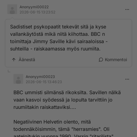
Anonyymi00022
2026-06-15 13:23:52
Sadistiset psykopaatit tekevät sitä ja kyse
vallankäytöstä mikä niitä kiihottaa. BBC n
toimittaja Jimmy Saville kävi sairaaloissa -
suhteilla - raiskaamassa myös ruumiita.
Äänestä
Kommentoi
Anonyymi00023
2026-06-15 13:46:23
BBC ummisti silmänsä rikoksilta. Savillen nälkä
vaan kasvoi syödessä ja lopulta tarvittiin jo
ruumiitakin raiskattaviksi....
Negatiivinen Helvetin olento, mitä
todennäköisimmin, tämä "herrasmies". Oli
aateloitukin vuonna 1990. Varsin "ritarilista"