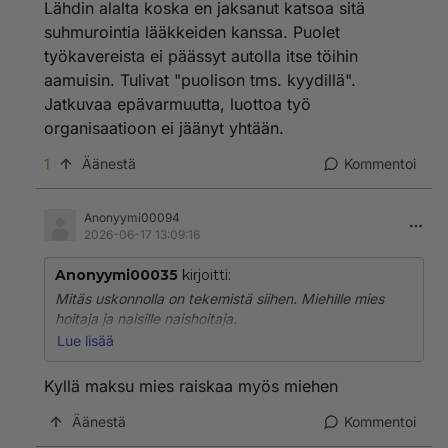
Lähdin alalta koska en jaksanut katsoa sitä
suhmurointia lääkkeiden kanssa. Puolet
työkavereista ei päässyt autolla itse töihin
aamuisin. Tulivat "puolison tms. kyydillä".
Jatkuvaa epävarmuutta, luottoa työ
organisaatioon ei jäänyt yhtään.
1
Äänestä
Kommentoi
Anonyymi00094
2026-06-17 13:09:16
Anonyymi00035
kirjoitti:
Mitäs uskonnolla on tekemistä siihen. Miehille mies
hoitaja ja naisille naishoitaja.
Lue lisää
Estääkö tämä raiskaukset?
Kyllä maksu mies raiskaa myös miehen
Virkavallan puolesta ongelma on hoidettu siten, että
Ruotsissa on poliisipartiossa mies ja nainen, koska
Äänestä
Kommentoi
siten ei synny