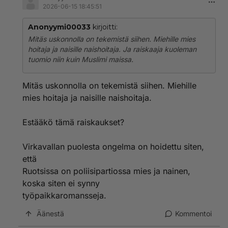
2026-06-15 18:45:51
Anonyymi00033
kirjoitti:
Mitäs uskonnolla on tekemistä siihen. Miehille mies
hoitaja ja naisille naishoitaja. Ja raiskaaja kuoleman
tuomio niin kuin Muslimi maissa.
Mitäs uskonnolla on tekemistä siihen. Miehille
mies hoitaja ja naisille naishoitaja.
Estääkö tämä raiskaukset?
Virkavallan puolesta ongelma on hoidettu siten,
että
Ruotsissa on poliisipartiossa mies ja nainen,
koska siten ei synny
työpaikkaromansseja.
Äänestä
Kommentoi