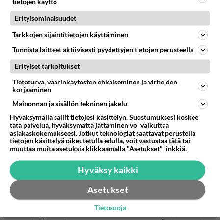
tietojen käyttö
Erityisominaisuudet
Anonyymi00004
2026-06-15 10:37:56
Tarkkojen sijaintitietojen käyttäminen
Tunnista laitteet aktiivisesti pyydettyjen tietojen perusteella
Uskomattomia tapauksia siellä on ollut, jopa yli 90
vuotiaita mummoja on hyväksikäytetty.
Erityiset tarkoitukset
Tietoturva, väärinkäytösten ehkäiseminen ja virheiden
4
Äänestä
Kommentoi
korjaaminen
Mainonnan ja sisällön tekninen jakelu
Anonyymi00011
Hyväksymällä sallit tietojesi käsittelyn. Suostumuksesi koskee
2026-06-15 11:37:53
tätä palvelua, hyväksymättä jättäminen voi vaikuttaa
asiakaskokemukseesi. Jotkut teknologiat saattavat perustella
Sairasta touhua.
tietojen käsittelyä oikeutetulla edulla, voit vastustaa tätä tai
muuttaa muita asetuksia klikkaamalla "Asetukset" linkkiä.
1
Äänestä
Kommentoi
Hyväksy kaikki
Anonyymi00021
2026-06-15 13:02:21
Asetukset
Ei voi olla terve kun tuollaista tekee.
Tietosuoja