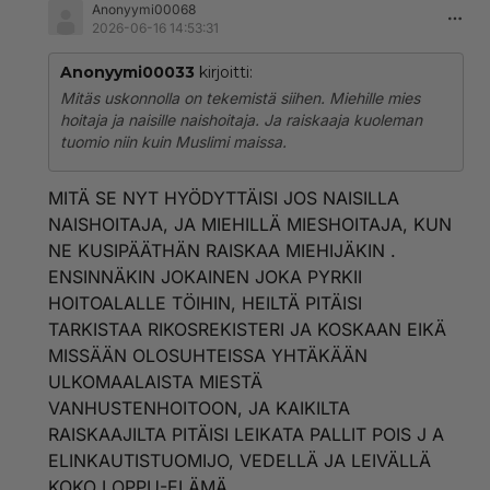
Anonyymi00068
2026-06-16 14:53:31
Anonyymi00033
kirjoitti:
Mitäs uskonnolla on tekemistä siihen. Miehille mies
hoitaja ja naisille naishoitaja. Ja raiskaaja kuoleman
tuomio niin kuin Muslimi maissa.
MITÄ SE NYT HYÖDYTTÄISI JOS NAISILLA
NAISHOITAJA, JA MIEHILLÄ MIESHOITAJA, KUN
NE KUSIPÄÄTHÄN RAISKAA MIEHIJÄKIN .
ENSINNÄKIN JOKAINEN JOKA PYRKII
HOITOALALLE TÖIHIN, HEILTÄ PITÄISI
TARKISTAA RIKOSREKISTERI JA KOSKAAN EIKÄ
MISSÄÄN OLOSUHTEISSA YHTÄKÄÄN
ULKOMAALAISTA MIESTÄ
VANHUSTENHOITOON, JA KAIKILTA
RAISKAAJILTA PITÄISI LEIKATA PALLIT POIS J A
ELINKAUTISTUOMIJO, VEDELLÄ JA LEIVÄLLÄ
KOKO LOPPU-ELÄMÄ