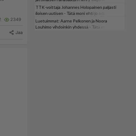
TTK-voittaja Johannes Holopainen paljasti
iloisen uutisen - Tätä moni ehti jo odottaa
2
2349
Luetuimmat: Aarne Pelkonen ja Noora
Louhimo vihdoinkin yhdessä - Tätä moni jo
Jaa
odotti