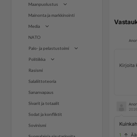
Maanpuolustus
Mainonta ja markkinointi
Vastau
Media
NATO
Anon
Palo- ja pelastustoimi
Politiikka
Rasismi
Salaliittoteoria
Sananvapaus
Sivarit ja totaalit
Ano
2026
Sodat ja konfliktit
Kuinkah
Sovinismi
1
Ää
Suomalaisia sisutarinoita