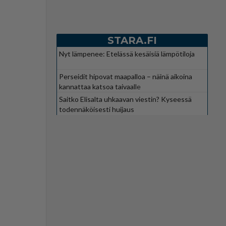
STARA.FI
Nyt lämpenee: Etelässä kesäisiä lämpötiloja
Perseidit hipovat maapalloa – näinä aikoina
kannattaa katsoa taivaalle
Saitko Elisalta uhkaavan viestin? Kyseessä
todennäköisesti huijaus