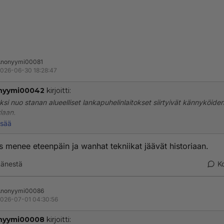
Anonyymi00081
026-06-30 18:28:47
nyymi00042
kirjoitti:
si nuo stanan alueelliset lankapuhelinlaitokset siirtyivät kännyköid
riaan.
isää
ryökäleen monopolit kiskoivat isoja perusmaksuja vaikkei olisi soitt
n.
s menee eteenpäin ja wanhat tekniikat jäävät historiaan.
rkiksi Seinäjoen Puhelin, sittemmin Vaasan läänin puhelin.
änestä
K
Anonyymi00086
026-07-01 04:30:56
nyymi00008
kirjoitti: