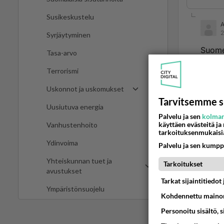
Susikeskustelu
2
Syrjäytyminen
Suome
Tasa-arvo
6
Terrorismi
Uskonnot ja uskomukset
Tarvitsemme s
2
Uusiutuva energia
Palvelu ja sen
kolman
Muiste
käyttäen evästeitä ja
Vanhustenhoito
Reland
tarkoituksenmukaisi
Ydinvoima
Ruotsa
Palvelu ja sen kumpp
Yhteiskunnan tuet ja
Tarkoitukset
Samaa
avustukset
Helsin
Tarkat sijaintitiedo
Ympäristönsuojelu
Aleksa
Kohdennettu mainon
2
Personoitu sisältö, 