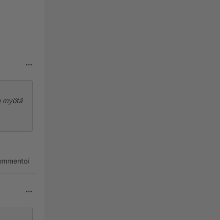
en myötä
anut
ommentoi