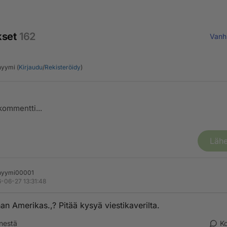
kset
162
Vanh
yymi (
Kirjaudu
/
Rekisteröidy
)
Lähe
nyymi00001
-06-27 13:31:48
an Amerikas.,? Pitää kysyä viestikaverilta.
nestä
K