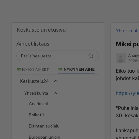
Keskustelun etusivu
Yhteiskunt
Aiheet listaus
Miksi p
Anony
2026-
KAIKKI AIHEET
NYKYINEN AIHE
Eikö tuo k
johdot kai
Keskustelu24
https://y
Yhteiskunta
Anarkismi
"Puhelin­
Boikotit
30. kesäk
Eläinten suojelu
Lankapuhel
Euroopan unioni
yhteensä 