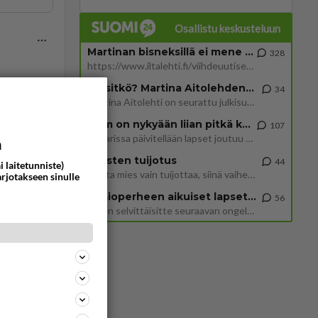
Osallistu keskusteluun
Martinan bisneksillä ei mene hyvin
328
https://www.iltalehti.fi/viihdeuutiset/a/c46da6ab-340f-4790-aaa7-0865eed2336 Yrityksen konkurssihakemus on tullut kärä
Tiesitkö? Martina Aitolehden isäpuoli on tämä suosittu laulaja
34
ommentoi
Martina Aitolehti on seurattu julkisuuden henkilö. Lähipiiriin mahtuu muitakin tunnettuja henkilöitä. Tiesitkö, että Ma
2 km on nykyään liian pitkä koulumatka
107
Hesarissa päivitellään lapset joutuu nyt kulkemaan 2 km kouluun jösses. Ruostefillarilla tuo matka menee vaikka miten äk
a
Miesten tuijotus
44
i laitetunniste)
Mutta mies vain tuijottaa, siinä vaiheessa käännän itse pään pois. Mikä juttu? Yleensä jos joku tuijottaa tai katsoo, hä
arjotakseen sinulle
n
Uusioperheen aikuiset lapset tyhjentää jääkaapin käydessään
56
Miten selvittäisitte seuraavan ongelman, meillä on uusioperhe, minulla teini-ikäiset lapset ja puolisolla aikuiset, jotk
keisari
ommentoi