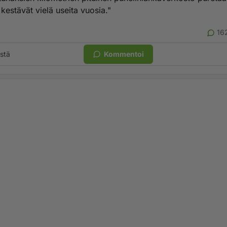
kestävät vielä useita vuosia."
16
stä
Kommentoi