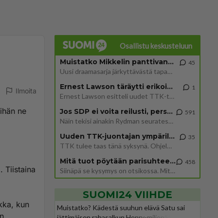
Osallistu keskusteluun
Muistatko Mikkelin panttivankidraaman?
45
Uusi draamasarja järkyttävästä tapauksesta on tulossa. Tositapahtumiin perustuva sarja ammentaa vuoden 1986 Mikkelin pan
Ernest Lawson täräytti erikoisen heiton TTK-lehdistötilaisuudessa: " Onko tässä tarkoituksena...?"
1
Ilmoita
Ernest Lawson esitteli uudet TTK-tähtioppilaat ja opettajat torstaina 6.8. lehdistölle. Tulevalla kaudella on yksi hausk
Eihän ne
Jos SDP ei voita reilusti, persut kumoavat demokratian Suomesta
591
Näin tekisi ainakin Rydman seuratessaan idolinsa Trumpin mallia https://www.is.fi/politiikka/art-2000012187244.html
Uuden TTK-juontajan ympärillä epätietoisuus sakenee - Nyt MTV hämmentää soppaa
35
TTK tulee taas tänä syksynä. Ohjelman uudet tähtioppilaat julkistetaan torstaina 6. elokuuta klo 14 alkavassa lehdistö
Mitä tuot pöytään parisuhteessa?
458
 Tiistaina
Siinäpä se kysymys on otsikossa. Mitäpä siis tuot/toisit pöytään parisuhteessa? Oletko mies vai nainen? Koetko sen mitä
SUOMI24 VIIHDE
akka, kun
Muistatko? Kädestä suuhun elävä Satu sai
n.
jättimäisen rahasalkun Henry-miljonääriltä