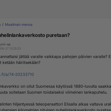
a
Maailman menoa
uhelinlankaverkosto puretaan?
ymi-ap
06-27 13:25:23
annattaisi jättää varalle vaikkapa pahojen päivien varalle? 
t ketään häiritsekään?
le.fi/a/74-20233710
lankaverkko on ollut Suomessa käytössä 1880-luvulta saakka.
uuta soitetaan Suomen toistaiseksi viimeinen lankapuhelu.
inten hiljentyessä teleoperaattori Elisalla alkaa valtava ur
tuhansien kilometrien pituinen puhelinlankaverkosto puretaa