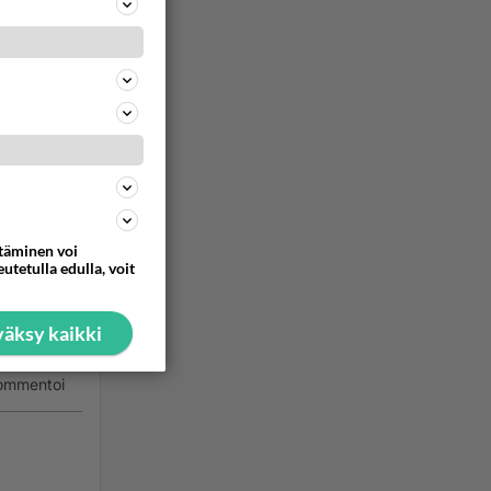
sille ja
ttäminen voi
utetulla edulla, voit
isi
äksy kaikki
ommentoi