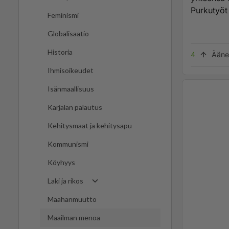
Purkutyöt 
Feminismi
Globalisaatio
Historia
4
Ääne
Ihmisoikeudet
Isänmaallisuus
Karjalan palautus
Kehitysmaat ja kehitysapu
Kommunismi
Köyhyys
Laki ja rikos
Maahanmuutto
Maailman menoa