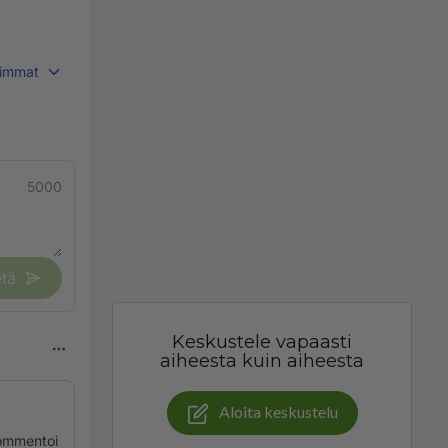
immat
5000
tä
Keskustele vapaasti
aiheesta kuin aiheesta
Aloita keskustelu
ommentoi