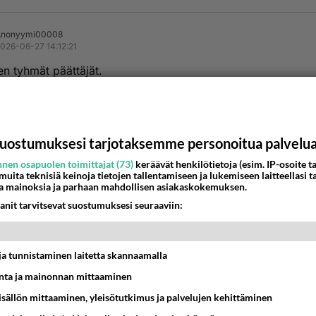
Anonyymi00008
026-06-27 14:12:21
n tyhmät päättäjät.
Äänestä
K
Anonyymi00017
uostumuksesi tarjotaksemme personoitua palvelu
026-06-28 08:40:44
nen osapuolen toimittajat (73)
keräävät henkilötietoja (esim. IP-osoite ta
taan että Venäjän lahja suomelle oli telegraafilaitos.
 muita teknisiä keinoja tietojen tallentamiseen ja lukemiseen laitteellasi t
er saattoi sen konkurssiin ensin sitten Lipponen lahjoitti se
a mainoksia ja parhaan mahdollisen asiakaskokemuksen.
laisille ja nyt se on lopullisesti mennyt.
anit tarvitsevat suostumuksesi seuraaviin:
 voimme sanoa rautateistä Venäjän lahja suomelle.
gin ja Hämeenlinnan välinen rataosuus avattiin 1862, juuriki 
t ja tunnistaminen laitetta skannaamalla
nteri II valtakaudella.
ta ja mainonnan mittaaminen
Äänestä
K
sisällön mittaaminen, yleisötutkimus ja palvelujen kehittäminen