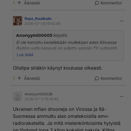
1
Äänestä
Kommentoi
Repe_RuutikaIlo
2026-07-08 19:42:48
Anonyymi00005
kirjoitti:
Ei ole kerrottu kenellekään muillekaan edes Kiovassa
Radion uutis kanavat on suljettu samoin TV uutisointi.
Maassa on osittainen vallan kumouksen jälkeinen
Lue lisää
sisällis sota kaveri kävi paikan päällä ja täysi kaaos
siellä on. Tutkat on pommitettu hajalle samoin kaikki
Olisitpa sinäkin käynyt koulussa oikeasti.
korkeammat mastot. Nyt venäjä alkaa keskittymään
suurimpiin voimaloihin sekä vesilaitoksiin toden
1
Äänestä
Kommentoi
näköisesti ensi yönä rytisee kunnolla kaikki ohjukset
saadaan perille onnistuneesti.
Anonyymi00036
2026-07-11 15:26:45
Ukrainan mfian drooneja on Virossa ja Itä-
Suomessa ammuttu alas omatekoisilla emv-
radioraketeilla. Ja mitä mielenkiintoisinta hylyistä
on löytynyt jopa 2 kilon kokaiini pakuja. Kiitos