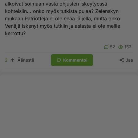
alkoivat soimaan vasta ohjusten iskeytyessä
kohteisiin... onko myös tutkista pulaa? Zelenskyn
mukaan Patriotteja ei ole enää jäljellä, mutta onko
Venäjä iskenyt myös tutkiin ja asiasta ei ole meille
kerrottu?
52
153
2
Äänestä
Kommentoi
Jaa