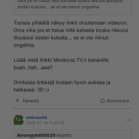
vika jos et halua niitä katsella koska rikkoisi illuusiosi
sodan kulusta... se ei ole minun ongelma.
Tuossa ylhäällä näkyy linkit muutamaan videoon.
Oma vika jos et halua niitä katsella koska rikkoisi
illuusiosi sodan kulusta... se ei ole minun
ongelma.
Lisää vielä linkki Moskova TV.n kanaville
buah..hah...aaa!!
Omituisia linkkejä tosiaan hyvin aukeaa ja
hetkessä- 🤣👈
Äänestä
Kommentoi
lahtimies86
2026-07-09 10:40:26
Anonyymi00020
kirjoitti: