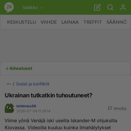
Valikko
KESKUSTELU
VIIHDE
LAINAA
TREFFIT
SÄÄNNÖT
Aihealueet
Sodat ja konfliktit
Ukrainan tutkatkin tuhoutuneet?
lahtimies86
Ilmoita
2026-07-08 11:29:14
Viime yönä Venäjä iski useilla Iskander-M ohjuksilla
Kiovassa. Videoilla kuuluu kuinka ilmahälytykset