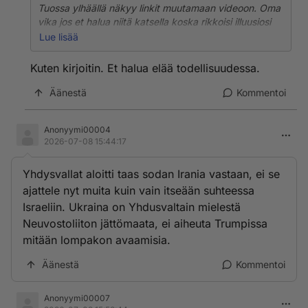
Tuossa ylhäällä näkyy linkit muutamaan videoon. Oma
vika jos et halua niitä katsella koska rikkoisi illuusiosi
sodan kulusta... se ei ole minun ongelma.
Lue lisää
Lisää vielä linkki Moskova TV.n kanaville
Kuten kirjoitin. Et halua elää todellisuudessa.
buah..hah...aaa!!
Äänestä
Kommentoi
Omituisia linkkejä tosiaan hyvin aukeaa ja hetkessä- 🤣
👈
Anonyymi00004
2026-07-08 15:44:17
Yhdysvallat aloitti taas sodan Irania vastaan, ei se
ajattele nyt muita kuin vain itseään suhteessa
Israeliin. Ukraina on Yhdusvaltain mielestä
Neuvostoliiton jättömaata, ei aiheuta Trumpissa
mitään lompakon avaamisia.
Äänestä
Kommentoi
Anonyymi00007