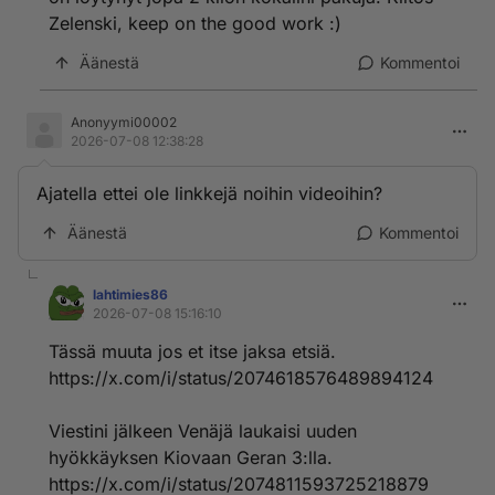
Zelenski, keep on the good work :)
Äänestä
Kommentoi
Anonyymi00002
2026-07-08 12:38:28
Ajatella ettei ole linkkejä noihin videoihin?
Äänestä
Kommentoi
lahtimies86
2026-07-08 15:16:10
Tässä muuta jos et itse jaksa etsiä.
https://x.com/i/status/2074618576489894124
Viestini jälkeen Venäjä laukaisi uuden
hyökkäyksen Kiovaan Geran 3:lla.
https://x.com/i/status/2074811593725218879