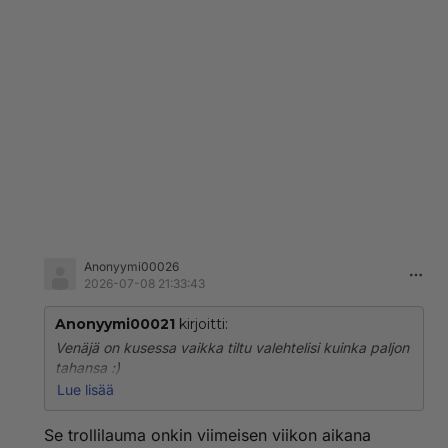
Anonyymi00026
2026-07-08 21:33:43
Anonyymi00021
kirjoitti:
Venäjä on kusessa vaikka tiltu valehtelisi kuinka paljon
tahansa :)
Lue lisää
Kyllä näin on kuten 1917 1991- sama toistuu 2026-
Venäjän Trollilauma näyttää lisääntyvän on selvä
Se trollilauma onkin viimeisen viikon aikana
merkki Venäjän tappiosta -