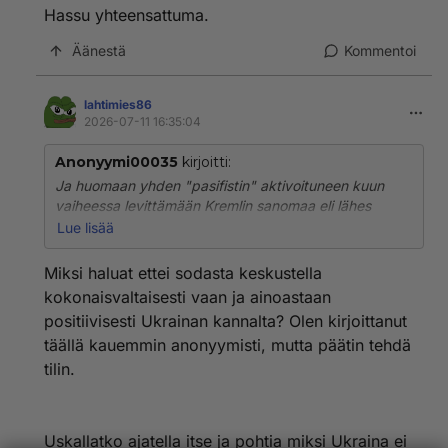
Hassu yhteensattuma.
Äänestä
Kommentoi
lahtimies86
2026-07-11 16:35:04
Anonyymi00035
kirjoitti:
Ja huomaan yhden "pasifistin" aktivoituneen kuun
vaiheessa levittämään Kremlin sanomaa eli lähes
samaan aikaan kun Ukraina aloitti suuret
Lue lisää
droonihyökkäykset Venäjän selustaan.
Miksi haluat ettei sodasta keskustella
Hassu yhteensattuma.
kokonaisvaltaisesti vaan ja ainoastaan
positiivisesti Ukrainan kannalta? Olen kirjoittanut
täällä kauemmin anonyymisti, mutta päätin tehdä
tilin.
Uskallatko ajatella itse ja pohtia miksi Ukraina ei