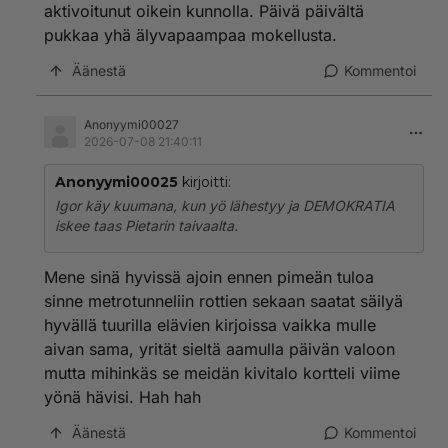
aktivoitunut oikein kunnolla. Päivä päivältä
pukkaa yhä älyvapaampaa mokellusta.
Äänestä
Kommentoi
Anonyymi00027
2026-07-08 21:40:11
Anonyymi00025
kirjoitti:
Igor käy kuumana, kun yö lähestyy ja DEMOKRATIA
iskee taas Pietarin taivaalta.
Mene sinä hyvissä ajoin ennen pimeän tuloa
sinne metrotunneliin rottien sekaan saatat säilyä
hyvällä tuurilla elävien kirjoissa vaikka mulle
aivan sama, yrität sieltä aamulla päivän valoon
mutta mihinkäs se meidän kivitalo kortteli viime
yönä hävisi. Hah hah
Äänestä
Kommentoi