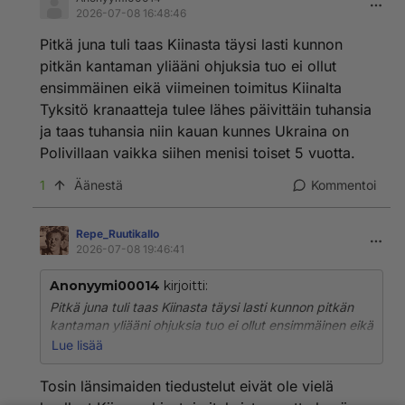
2026-07-08 16:48:46
Pitkä juna tuli taas Kiinasta täysi lasti kunnon
pitkän kantaman yliääni ohjuksia tuo ei ollut
ensimmäinen eikä viimeinen toimitus Kiinalta
Tyksitö kranaatteja tulee lähes päivittäin tuhansia
ja taas tuhansia niin kauan kunnes Ukraina on
Polivillaan vaikka siihen menisi toiset 5 vuotta.
1
Äänestä
Kommentoi
Repe_RuutikaIlo
2026-07-08 19:46:41
Anonyymi00014
kirjoitti:
Pitkä juna tuli taas Kiinasta täysi lasti kunnon pitkän
kantaman yliääni ohjuksia tuo ei ollut ensimmäinen eikä
viimeinen toimitus Kiinalta Tyksitö kranaatteja tulee
Lue lisää
lähes päivittäin tuhansia ja taas tuhansia niin kauan
kunnes Ukraina on Polivillaan vaikka siihen menisi
Tosin länsimaiden tiedustelut eivät ole vielä
toiset 5 vuotta.