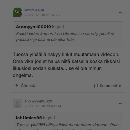
lahtimies86
2026-07-08 16:24:23
Anonyymi00010
kirjoitti:
Kaikki video kamerat on Ukrainassa säretty pieniksi
palasiksi ja osia ei ole eikä tule.
Tuossa ylhäällä näkyy linkit muutamaan videoon.
Oma vika jos et halua niitä katsella koska rikkoisi
illuusiosi sodan kulusta... se ei ole minun
ongelma.
Äänestä
Kommentoi
Anonyymi00020
2026-07-08 20:44:04
lahtimies86
kirjoitti:
Tuossa ylhäällä näkyy linkit muutamaan videoon. Oma