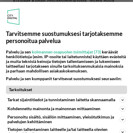
kuulleet Kiinan ohjustoimituksista, mutta hyvä
kun kerroit, niin osaamme olla ostamatta
kiinalaisia autoja, joita se ilmeisesti ei halua
meille edes myydä, jos kerran taistelee
intressejämme vastaan Ukrainassa.
Tarvitsemme suostumuksesi tarjotaksemme
personoitua palvelua
Oletko ajatellut mennä iltakouluun ja opetella
kirjoittamaan jotain kieltä? Vielä ehtii, ehkä.
Palvelu ja sen
kolmannen osapuolen toimittajat (73)
keräävät
henkilötietoja (esim. IP-osoite tai laitetunniste) käyttäen evästeitä
2
Äänestä
Kommentoi
ja muita teknisiä keinoja tietojen tallentamiseen ja lukemiseen
laitteellasi tarjotakseen sinulle tarkoituksenmukaisia mainoksia
ja parhaan mahdollisen asiakaskokemuksen.
Anonyymi00022
Palvelu ja sen kumppanit tarvitsevat suostumuksesi seuraaviin:
2026-07-08 21:15:59
Tarkoitukset
Repe_RuutikaIlo
kirjoitti:
Tarkat sijaintitiedot ja tunnistaminen laitetta skannaamalla
Tosin länsimaiden tiedustelut eivät ole vielä kuulleet
Kiinan ohjustoimituksista, mutta hyvä kun kerroit, niin
Kohdennettu mainonta ja mainonnan mittaaminen
osaamme olla ostamatta kiinalaisia autoja, joita se
Lue lisää
Personoitu sisältö, sisällön mittaaminen, yleisötutkimus ja
ilmeisesti ei halua meille edes myydä, jos kerran
palvelujen kehittäminen
taistelee intressejämme vastaan Ukrainassa.
Vittu kaltaisellasi vajakilla ei ole rahaa ostaa edes
Tietojen tallentaminen laitteelle ja/tai laitteella olevien