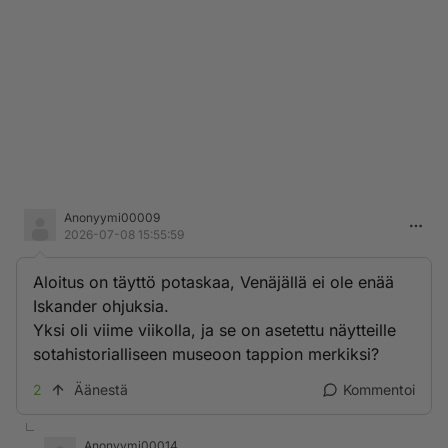
Anonyymi00009
2026-07-08 15:55:59
Aloitus on täyttö potaskaa, Venäjällä ei ole enää
Iskander ohjuksia.
Yksi oli viime viikolla, ja se on asetettu näytteille
sotahistorialliseen museoon tappion merkiksi?
2
Äänestä
Kommentoi
Anonyymi00014