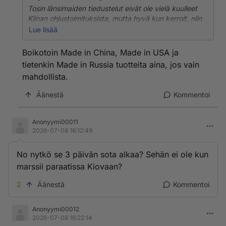
Tosin länsimaiden tiedustelut eivät ole vielä kuulleet
Kiinan ohjustoimituksista, mutta hyvä kun kerroit, niin
osaamme olla ostamatta kiinalaisia autoja, joita se
Lue lisää
ilmeisesti ei halua meille edes myydä, jos kerran
taistelee intressejämme vastaan Ukrainassa.
Boikotoin Made in China, Made in USA ja
tietenkin Made in Russia tuotteita aina, jos vain
Oletko ajatellut mennä iltakouluun ja opetella
mahdollista.
kirjoittamaan jotain kieltä? Vielä ehtii, ehkä.
Äänestä
Kommentoi
Anonyymi00011
2026-07-08 16:12:49
No nytkö se 3 päivän sota alkaa? Sehän ei ole kun
marssii paraatissa Kiovaan?
2
Äänestä
Kommentoi
Anonyymi00012
2026-07-08 16:22:14