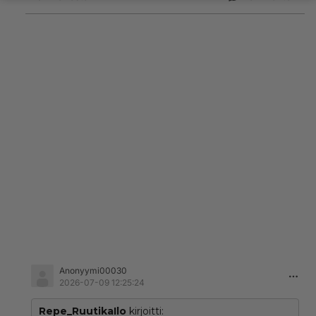
Anonyymi00030
2026-07-09 12:25:24
Repe_RuutikaIlo
kirjoitti: