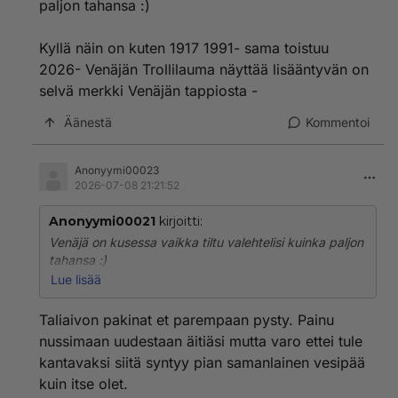
paljon tahansa :)
Kyllä näin on kuten 1917 1991- sama toistuu
2026- Venäjän Trollilauma näyttää lisääntyvän on
selvä merkki Venäjän tappiosta -
Äänestä
Kommentoi
Anonyymi00023
2026-07-08 21:21:52
Anonyymi00021
kirjoitti:
Venäjä on kusessa vaikka tiltu valehtelisi kuinka paljon
tahansa :)
Lue lisää
Kyllä näin on kuten 1917 1991- sama toistuu 2026-
Venäjän Trollilauma näyttää lisääntyvän on selvä
Taliaivon pakinat et parempaan pysty. Painu
merkki Venäjän tappiosta -
nussimaan uudestaan äitiäsi mutta varo ettei tule
kantavaksi siitä syntyy pian samanlainen vesipää
kuin itse olet.