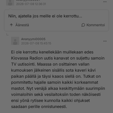
2026-07-08 12:36:31
Niin, ajatella jos meille ei ole kerrottu...
Äänestä
Kommentoi
Anonyymi00005
2026-07-08 15:45:15
Ei ole kerrottu kenellekään muillekaan edes
Kiovassa Radion uutis kanavat on suljettu samoin
TV uutisointi. Maassa on osittainen vallan
kumouksen jälkeinen sisällis sota kaveri kävi
paikan päällä ja täysi kaaos siellä on. Tutkat on
pommitettu hajalle samoin kaikki korkeammat
mastot. Nyt venäjä alkaa keskittymään suurimpiin
voimaloihin sekä vesilaitoksiin toden näköisesti
ensi yönä rytisee kunnolla kaikki ohjukset
saadaan perille onnistuneesti.