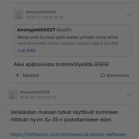
Anonyymi00028
2026-07-09 10:52:19
Anonyymi00027
kirjoitti:
Mene sinä hyvissä ajoin ennen pimeän tuloa sinne
metrotunneliin rottien sekaan saatat säilyä hyvällä
tuurilla elävien kirjoissa vaikka mulle aivan sama, yrität
Lue lisää
sieltä aamulla päivän valoon mutta mihinkäs se meidän
kivitalo kortteli viime yönä hävisi. Hah hah
Aika epätoivoista trollinmöllykältä.🤣🤣🤣
Äänestä
Kommentoi
Anonyymi00029
2026-07-09 11:24:12
Venäläisten mukaan tutkat näyttävät toimineen
riittävän hyvin Su-35:n pudottamiseen eilen.
https://militarnyi.com/en/news/ukrainian-defense-