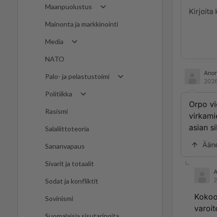
Maanpuolustus
Mainonta ja markkinointi
Media
NATO
Ano
Palo- ja pelastustoimi
2026
Politiikka
Orpo vi
Rasismi
virkami
asian si
Salaliittoteoria
Ään
Sananvapaus
Sivarit ja totaalit
2
Sodat ja konfliktit
Kokoom
Sovinismi
varoit
Suomalaisia sisutarinoita