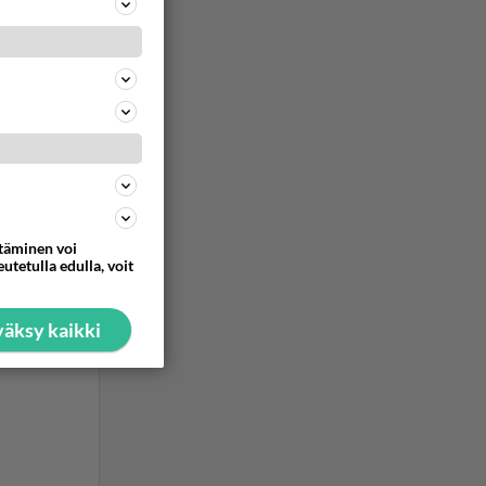
raalle
jo ns.
anat
ommentoi
ttäminen voi
utetulla edulla, voit
äksy kaikki