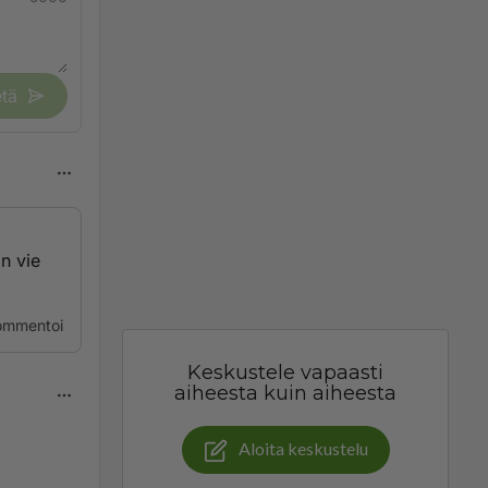
tä
an vie
ommentoi
Keskustele vapaasti
aiheesta kuin aiheesta
Aloita keskustelu