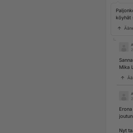
Paljonk
köyhät s
Ään
2
Sanna 
Mika L
Ää
2
Erona 
joutun
Nyt ta