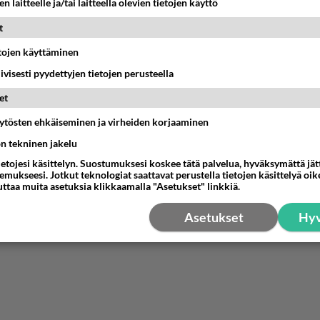
n laitteelle ja/tai laitteella olevien tietojen käyttö
nyymi00003
t
-07-08 15:16:22
etojen käyttäminen
omen valtiolla rahaa on, vaan ei omalla työttömälle monisai
iivisesti pyydettyjen tietojen perusteella
omalle pientuloiselle köyhälle kansalle. Pitää olla valmiiksi 
et
kaissa piireissä, niin sitten on kokoomuksen persujen rahah
 muistat nuolla myös.
äytösten ehkäiseminen ja virheiden korjaaminen
estä
K
ön tekninen jakelu
ietojesi käsittelyn. Suostumuksesi koskee tätä palvelua, hyväksymättä jä
mukseesi. Jotkut teknologiat saattavat perustella tietojen käsittelyä oike
uttaa muita asetuksia klikkaamalla "Asetukset" linkkiä.
Asetukset
Hyv