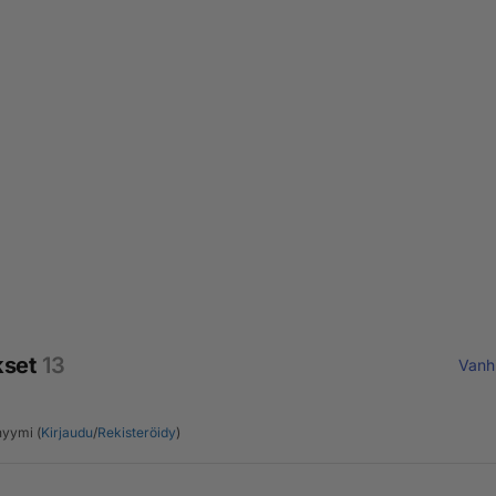
kset
13
Vanh
yymi (
Kirjaudu
/
Rekisteröidy
)