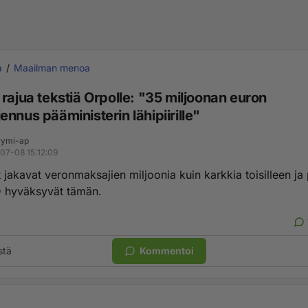
a
Maailman menoa
rajua tekstiä Orpolle: "35 miljoonan euron
nnus pääministerin lähipiirille"
ymi-ap
07-08 15:12:09
jakavat veronmaksajien miljoonia kuin karkkia toisilleen ja 
 hyväksyvät tämän.
stä
Kommentoi