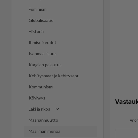
Feminismi
Globalisaatio
Historia
Ihmisoikeudet
Isänmaallisuus
Karjalan palautus
Kehitysmaat ja kehitysapu
Kommunismi
Köyhyys
Vastau
Laki ja rikos
Maahanmuutto
Anon
Maailman menoa