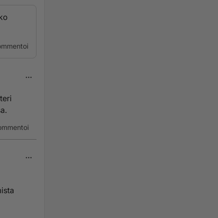
tko
ommentoi
teri
sa.
ommentoi
ista