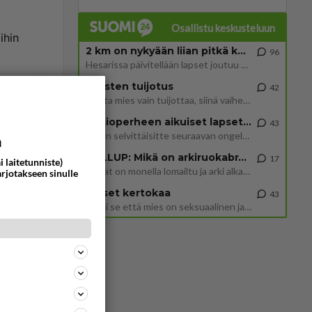
Osallistu keskusteluun
ihin
2 km on nykyään liian pitkä koulumatka
96
Hesarissa päivitellään lapset joutuu nyt kulkemaan 2 km kouluun jösses. Ruostefillarilla tuo matka menee vaikka miten äk
ommentoi
Miesten tuijotus
42
Mutta mies vain tuijottaa, siinä vaiheessa käännän itse pään pois. Mikä juttu? Yleensä jos joku tuijottaa tai katsoo, hä
Uusioperheen aikuiset lapset tyhjentää jääkaapin käydessään
43
Miten selvittäisitte seuraavan ongelman, meillä on uusioperhe, minulla teini-ikäiset lapset ja puolisolla aikuiset, jotk
a
GALLUP: Mikä on arkiruokabravuurisi?
17
i laitetunniste)
Lomat on monella lomailtu ja arki alkaa. Se voi tarkoittaa myös sitä, että grillailut on grillattu ja palataan arjen ruo
arjotakseen sinulle
t
Naiset kertokaa
43
Miksi se että mies on seksuaalinen ja haluaa seksiä ja te olette hänen mielestänne haluttava on vastenmielistä? Mikä sii
. On
dotus
ommentoi