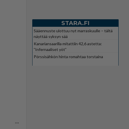
STARA.FI
Sääennuste ulottuu nyt marraskuulle – tältä
näyttää syksyn sää
Kanariansaarilla mitattiin 42,6 astetta:
”Infernaaliset yöt”
Pörssisähkön hinta romahtaa torstaina