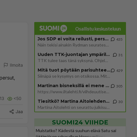
Osallistu keskusteluun
Jos SDP ei voita reilusti, persut kumoavat demokratian Suomesta
435
Näin tekisi ainakin Rydman seuratessaan idolinsa Trumpin mallia https://www.is.fi/politiikka/art-2000012187244.html
Uuden TTK-juontajan ympärillä epätietoisuus sakenee - Nyt MTV hämmentää soppaa
31
TTK tulee taas tänä syksynä. Ohjelman uudet tähtioppilaat julkistetaan torstaina 6. elokuuta klo 14 alkavassa lehdistö
Ilmoita
Mitä tuot pöytään parisuhteessa?
429
Siinäpä se kysymys on otsikossa. Mitäpä siis tuot/toisit pöytään parisuhteessa? Oletko mies vai nainen? Koetko sen mitä
persut,
Martinan bisneksillä ei mene hyvin
305
https://www.iltalehti.fi/viihdeuutiset/a/c46da6ab-340f-4790-aaa7-0865eed2336 Yrityksen konkurssihakemus on tullut kärä
13
<50
Tiesitkö? Martina Aitolehden isäpuoli on tämä suosittu laulaja
30
Martina Aitolehti on seurattu julkisuuden henkilö. Lähipiiriin mahtuu muitakin tunnettuja henkilöitä. Tiesitkö, että Ma
Jaa
SUOMI24 VIIHDE
Muistatko? Kädestä suuhun elävä Satu sai
jättimäisen rahasalkun Henry-miljonääriltä