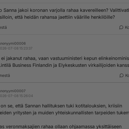
o Sanna jakoi koronan varjolla rahaa kavereilleen? Valittiva
illoin, että heidän rahansa jaettiin väärille henkilöille?
estä
K
Anonyymi00006
026-07-08 15:23:37
ei jakanut rahaa, vaan vastuuministeri kepun elinkeinominis
intilä Business Finlandin ja Elykeskusten virkailijoiden kans
nestä
K
Anonyymi00007
026-07-08 15:26:04
on se, että Sannan hallituksen tuki kotitalouksien, kriisiin
eiden yritysten ja muiden yhteiskunnallisten tarpeiden tukem
as veronmaksajien rahaa ollaan ohjaamassa yksittäiseen