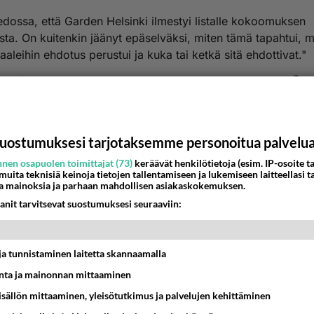
edossa, että Garden Helsinki ilmestyi listalle kokoomuksen
sta. On kuitenkin jäänyt epäselväksi, miten tämä tapahtui, m
aaleihin ehdotus perustui ja kuka tai ketkä sitä ehdottivat."
nestä
K
Anonyymi00012
026-07-08 16:07:27
uostumuksesi tarjotaksemme personoitua palvelu
nyymi00005
kirjoitti:
nen osapuolen toimittajat (73)
keräävät henkilötietoja (esim. IP-osoite ta
 muita teknisiä keinoja tietojen tallentamiseen ja lukemiseen laitteellasi t
mus kaikesta huolimatta "runttasi" esityksen läpi. Purra on varoitellu
a mainoksia ja parhaan mahdollisen asiakaskokemuksen.
uksista.
anit tarvitsevat suostumuksesi seuraaviin:
isää
iedossa, että Garden Helsinki ilmestyi listalle kokoomuksen toiveesta
nkin jäänyt epäselväksi, miten tämä tapahtui, mihin materiaaleihin eh
tiesi myös
tui ja kuka tai ketkä sitä ehdottivat."
t ja tunnistaminen laitetta skannaamalla
persut salaavat asian
ta ja mainonnan mittaaminen
nestä
K
sisällön mittaaminen, yleisötutkimus ja palvelujen kehittäminen