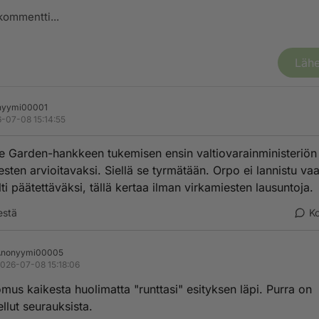
Lähe
nyymi00001
-07-08 15:14:55
e Garden-hankkeen tukemisen ensin valtiovarainministeriön
esten arvioitavaksi. Siellä se tyrmätään. Orpo ei lannistu va
lti päätettäväksi, tällä kertaa ilman virkamiesten lausuntoja.
estä
K
Anonyymi00005
026-07-08 15:18:06
us kaikesta huolimatta "runttasi" esityksen läpi. Purra on
ellut seurauksista.