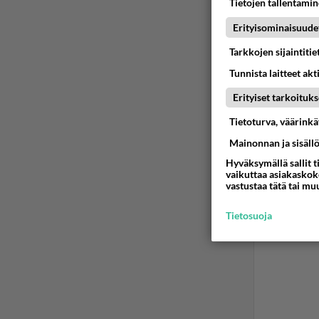
Tietojen tallentamine
Ano
Erityisominaisuude
2026
Tarkkojen sijaintiti
Kylä Su
Tunnista laitteet akt
asunnott
Erityiset tarkoituks
raharik
auki ja
Tietoturva, väärink
Ään
Mainonnan ja sisäll
Hyväksymällä sallit t
vaikuttaa asiakaskoke
vastustaa tätä tai mu
Tietosuoja