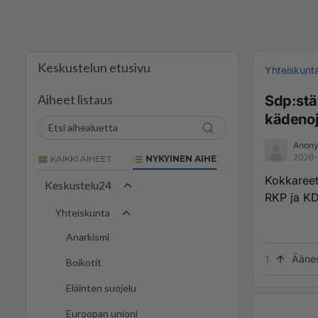
Keskustelun etusivu
Yhteiskunt
Aiheet listaus
Sdp:stä 
kädenoje
Anony
2026-
KAIKKI AIHEET
NYKYINEN AIHE
Kokkareet 
Keskustelu24
RKP ja KD
Yhteiskunta
Anarkismi
1
Ääne
Boikotit
Eläinten suojelu
Euroopan unioni