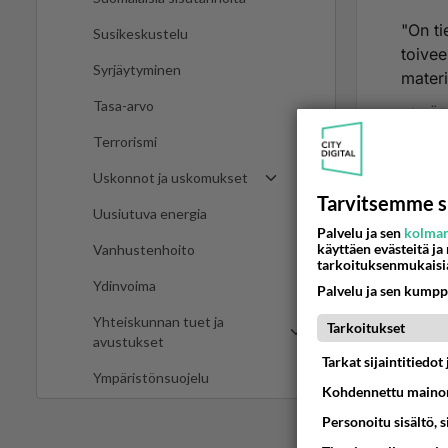
"On ti
Susikeskustelu
toivee
Syrjäytyminen
materi
Tasa-arvo
Ää
Terrorismi
Uskonnot ja uskomukset
2
Tarvitsemme s
Uusiutuva energia
Ano
Palvelu ja sen
kolman
käyttäen evästeitä ja
Kokoo
Vanhustenhoito
tarkoituksenmukaisi
seura
Ydinvoima
Palvelu ja sen kumpp
Lue l
"On t
Yhteiskunnan tuet ja
Tarkoitukset
kuite
Purra 
avustukset
perus
Tarkat sijaintitiedo
Ympäristönsuojelu
mutta 
Kohdennettu mainon
Ää
Personoitu sisältö, 