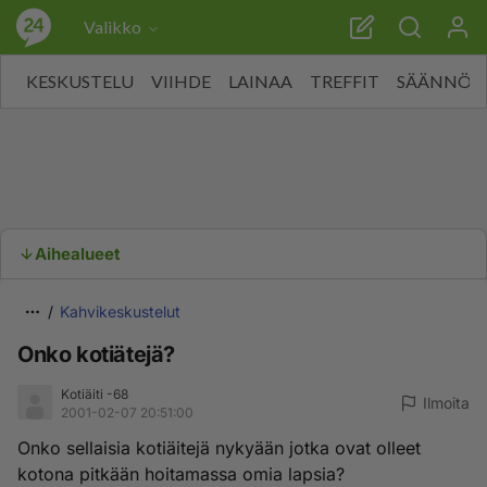
Valikko
KESKUSTELU
VIIHDE
LAINAA
TREFFIT
SÄÄNNÖT
Aihealueet
Kahvikeskustelut
Onko kotiätejä?
Kotiäiti -68
Ilmoita
2001-02-07 20:51:00
Onko sellaisia kotiäitejä nykyään jotka ovat olleet
kotona pitkään hoitamassa omia lapsia?