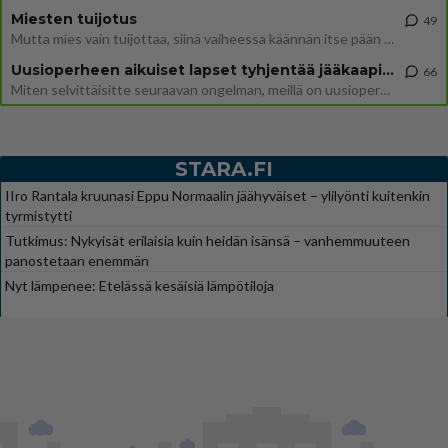
Miesten tuijotus
49
Mutta mies vain tuijottaa, siinä vaiheessa käännän itse pään pois. Mikä juttu? Yleensä jos joku tuijottaa tai katsoo, hä
Uusioperheen aikuiset lapset tyhjentää jääkaapin käydessään
66
Miten selvittäisitte seuraavan ongelman, meillä on uusioperhe, minulla teini-ikäiset lapset ja puolisolla aikuiset, jotk
STARA.FI
IIro Rantala kruunasi Eppu Normaalin jäähyväiset – ylilyönti kuitenkin
tyrmistytti
Tutkimus: Nykyisät erilaisia kuin heidän isänsä – vanhemmuuteen
panostetaan enemmän
Nyt lämpenee: Etelässä kesäisiä lämpötiloja