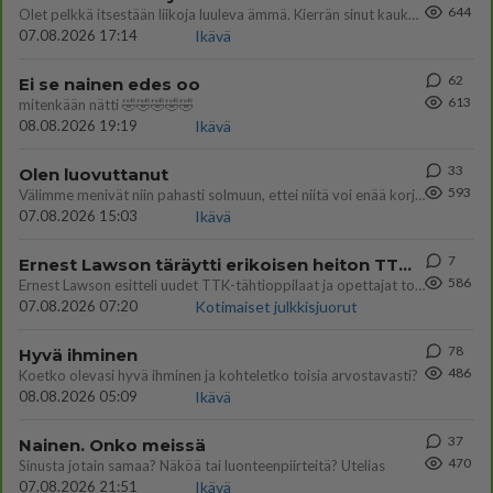
644
Olet pelkkä itsestään liikoja luuleva ämmä. Kierrän sinut kaukaa nyt ja aina. Olit mulle pelkkä lelu vaan.
07.08.2026 17:14
Ikävä
62
Ei se nainen edes oo
613
mitenkään nätti 🤣🤣🤣🤣🤣
08.08.2026 19:19
Ikävä
33
Olen luovuttanut
593
Välimme menivät niin pahasti solmuun, ettei niitä voi enää korjata. On aika jatkaa elämässä eteenpäin. Toivon sulle kaik
07.08.2026 15:03
Ikävä
7
Ernest Lawson täräytti erikoisen heiton TTK-lehdistötilaisuudessa: " Onko tässä tarkoituksena...?"
586
Ernest Lawson esitteli uudet TTK-tähtioppilaat ja opettajat torstaina 6.8. lehdistölle. Tulevalla kaudella on yksi hausk
07.08.2026 07:20
Kotimaiset julkkisjuorut
78
Hyvä ihminen
486
Koetko olevasi hyvä ihminen ja kohteletko toisia arvostavasti?
08.08.2026 05:09
Ikävä
37
Nainen. Onko meissä
470
Sinusta jotain samaa? Näköä tai luonteenpiirteitä? Utelias
07.08.2026 21:51
Ikävä