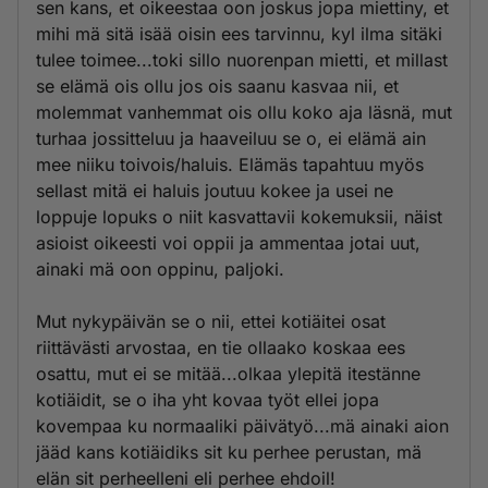
sen kans, et oikeestaa oon joskus jopa miettiny, et
mihi mä sitä isää oisin ees tarvinnu, kyl ilma sitäki
tulee toimee...toki sillo nuorenpan mietti, et millast
se elämä ois ollu jos ois saanu kasvaa nii, et
molemmat vanhemmat ois ollu koko aja läsnä, mut
turhaa jossitteluu ja haaveiluu se o, ei elämä ain
mee niiku toivois/haluis. Elämäs tapahtuu myös
sellast mitä ei haluis joutuu kokee ja usei ne
loppuje lopuks o niit kasvattavii kokemuksii, näist
asioist oikeesti voi oppii ja ammentaa jotai uut,
ainaki mä oon oppinu, paljoki.
Mut nykypäivän se o nii, ettei kotiäitei osat
riittävästi arvostaa, en tie ollaako koskaa ees
osattu, mut ei se mitää...olkaa ylepitä itestänne
kotiäidit, se o iha yht kovaa työt ellei jopa
kovempaa ku normaaliki päivätyö...mä ainaki aion
jääd kans kotiäidiks sit ku perhee perustan, mä
elän sit perheelleni eli perhee ehdoil!