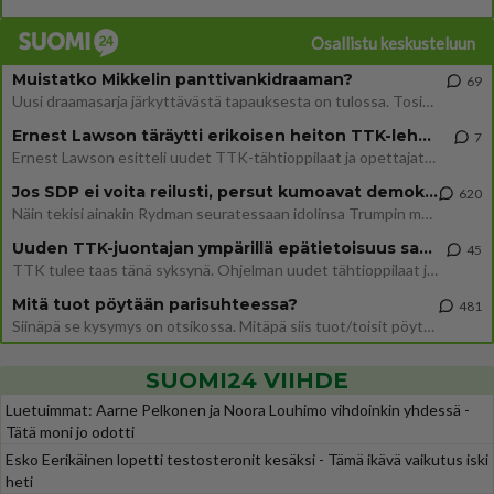
Osallistu keskusteluun
Muistatko Mikkelin panttivankidraaman?
69
Uusi draamasarja järkyttävästä tapauksesta on tulossa. Tositapahtumiin perustuva sarja ammentaa vuoden 1986 Mikkelin pan
Ernest Lawson täräytti erikoisen heiton TTK-lehdistötilaisuudessa: " Onko tässä tarkoituksena...?"
7
Ernest Lawson esitteli uudet TTK-tähtioppilaat ja opettajat torstaina 6.8. lehdistölle. Tulevalla kaudella on yksi hausk
Jos SDP ei voita reilusti, persut kumoavat demokratian Suomesta
620
Näin tekisi ainakin Rydman seuratessaan idolinsa Trumpin mallia https://www.is.fi/politiikka/art-2000012187244.html
Uuden TTK-juontajan ympärillä epätietoisuus sakenee - Nyt MTV hämmentää soppaa
45
TTK tulee taas tänä syksynä. Ohjelman uudet tähtioppilaat julkistetaan torstaina 6. elokuuta klo 14 alkavassa lehdistö
Mitä tuot pöytään parisuhteessa?
481
Siinäpä se kysymys on otsikossa. Mitäpä siis tuot/toisit pöytään parisuhteessa? Oletko mies vai nainen? Koetko sen mitä
SUOMI24 VIIHDE
Luetuimmat: Aarne Pelkonen ja Noora Louhimo vihdoinkin yhdessä -
Tätä moni jo odotti
Esko Eerikäinen lopetti testosteronit kesäksi - Tämä ikävä vaikutus iski
heti