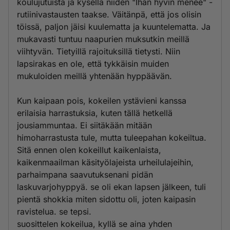
koulujutuista ja kysellä niiden "Ihan hyvin menee" -
rutiinivastausten taakse. Väitänpä, että jos olisin
töissä, paljon jäisi kuulematta ja kuuntelematta. Ja
mukavasti tuntuu naapurien muksutkin meillä
viihtyvän. Tietyillä rajoituksillä tietysti. Niin
lapsirakas en ole, että tykkäisin muiden
mukuloiden meillä yhtenään hyppäävän.
Kun kaipaan pois, kokeilen ystävieni kanssa
erilaisia harrastuksia, kuten tällä hetkellä
jousiammuntaa. Ei siitäkään mitään
himoharrastusta tule, mutta tuleepahan kokeiltua.
Sitä ennen olen kokeillut kaikenlaista,
kaikenmaailman käsityölajeista urheilulajeihin,
parhaimpana saavutuksenani pidän
laskuvarjohyppyä. se oli ekan lapsen jälkeen, tuli
pientä shokkia miten sidottu oli, joten kaipasin
ravistelua. se tepsi.
suosittelen kokeilua, kyllä se aina yhden