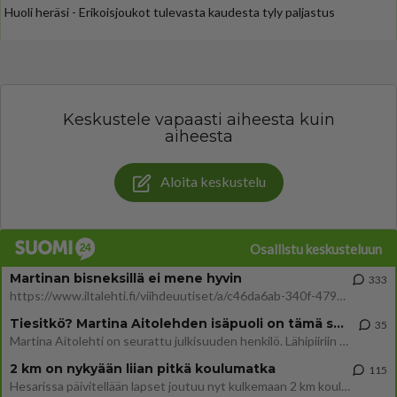
Huoli heräsi - Erikoisjoukot tulevasta kaudesta tyly paljastus
Keskustele vapaasti aiheesta kuin
aiheesta
Aloita keskustelu
Osallistu keskusteluun
Martinan bisneksillä ei mene hyvin
333
https://www.iltalehti.fi/viihdeuutiset/a/c46da6ab-340f-4790-aaa7-0865eed2336 Yrityksen konkurssihakemus on tullut kärä
Tiesitkö? Martina Aitolehden isäpuoli on tämä suosittu laulaja
35
Martina Aitolehti on seurattu julkisuuden henkilö. Lähipiiriin mahtuu muitakin tunnettuja henkilöitä. Tiesitkö, että Ma
2 km on nykyään liian pitkä koulumatka
115
Hesarissa päivitellään lapset joutuu nyt kulkemaan 2 km kouluun jösses. Ruostefillarilla tuo matka menee vaikka miten äk