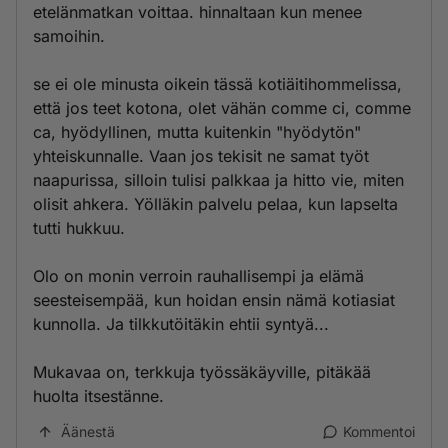
etelänmatkan voittaa. hinnaltaan kun menee
samoihin.
se ei ole minusta oikein tässä kotiäitihommelissa,
että jos teet kotona, olet vähän comme ci, comme
ca, hyödyllinen, mutta kuitenkin "hyödytön"
yhteiskunnalle. Vaan jos tekisit ne samat työt
naapurissa, silloin tulisi palkkaa ja hitto vie, miten
olisit ahkera. Yölläkin palvelu pelaa, kun lapselta
tutti hukkuu.
Olo on monin verroin rauhallisempi ja elämä
seesteisempää, kun hoidan ensin nämä kotiasiat
kunnolla. Ja tilkkutöitäkin ehtii syntyä...
Mukavaa on, terkkuja työssäkäyville, pitäkää
huolta itsestänne.
Äänestä
Kommentoi