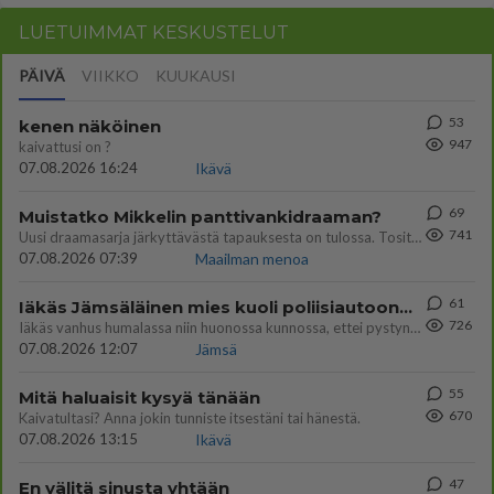
LUETUIMMAT KESKUSTELUT
PÄIVÄ
VIIKKO
KUUKAUSI
53
kenen näköinen
947
kaivattusi on ?
07.08.2026 16:24
Ikävä
69
Muistatko Mikkelin panttivankidraaman?
741
Uusi draamasarja järkyttävästä tapauksesta on tulossa. Tositapahtumiin perustuva sarja ammentaa vuoden 1986 Mikkelin pan
07.08.2026 07:39
Maailman menoa
61
Iäkäs Jämsäläinen mies kuoli poliisiautoon matkalla Jyväskylän putkaan
726
Iäkäs vanhus humalassa niin huonossa kunnossa, ettei pystynyt huolehtimaan itsestään niin ainoa apu sillä hetkellä oli
07.08.2026 12:07
Jämsä
55
Mitä haluaisit kysyä tänään
670
Kaivatultasi? Anna jokin tunniste itsestäni tai hänestä.
07.08.2026 13:15
Ikävä
47
En välitä sinusta yhtään