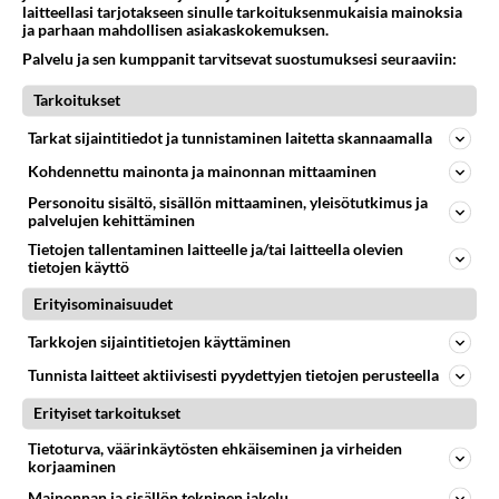
Minäkin olen ollut kotona nyt jo 3 vuotta. Eka
laitteellasi tarjotakseen sinulle tarkoituksenmukaisia mainoksia
ja parhaan mahdollisen asiakaskokemuksen.
jakson olin -90 -> pari vuotta, siinä välissä ylitöitä,
Palvelu ja sen kumppanit tarvitsevat suostumuksesi seuraaviin:
ylitöitä ja ylitöitä korvatulehdusten yms
valvomisten kera. Ei se ollut valkoisen ihmisen
Tarkoitukset
hommaa ollenkaan. (sanonta, en halua pilkata
Tarkat sijaintitiedot ja tunnistaminen laitetta skannaamalla
ketään) Muksu makasi sairaalassa ja minä tippa
Kohdennettu mainonta ja mainonnan mittaaminen
silmässä vilkuilin kelloa, että kohta ruokatunti
loppuu. helvetti, tilinpäätös oli kesken. ei voinut
Personoitu sisältö, sisällön mittaaminen, yleisötutkimus ja
palvelujen kehittäminen
jäädä.
Tietojen tallentaminen laitteelle ja/tai laitteella olevien
tietojen käyttö
Muutoinkin isompien lasten ollessa tarhaikäisiä
Erityisominaisuudet
elämä oli tajutonta juoksua poissaolosta toiseen.
Kaikki sairaudet käytiin läpi, mitä tarhassa kiersi ja
Tarkkojen sijaintitietojen käyttäminen
vanhin kävi korvasairaudet seitsemään (7)
Tunnista laitteet aktiivisesti pyydettyjen tietojen perusteella
kertaan.
Erityiset tarkoitukset
No nyt sitten. Satsi on täynnä, 4 lasta. Ihan
Tietoturva, väärinkäytösten ehkäiseminen ja virheiden
hienosti, kun ensin oli pelko puserossa ei muksuja
korjaaminen
tule sitä ensimmäistäkään. Hoitovapaa loppuu
Mainonnan ja sisällön tekninen jakelu