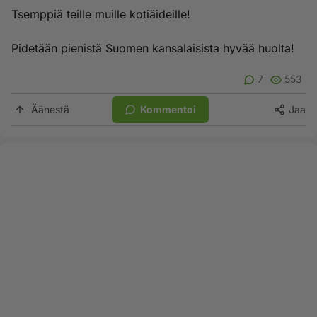
Tsemppiä teille muille kotiäideille!
Pidetään pienistä Suomen kansalaisista hyvää huolta!
7
553
Äänestä
Kommentoi
Jaa