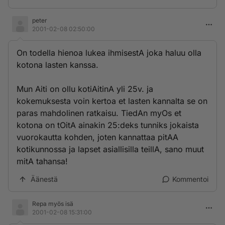
peter
2001-02-08 02:50:00
On todella hienoa lukea ihmisestA joka haluu olla
kotona lasten kanssa.
Mun Aiti on ollu kotiAitinA yli 25v. ja
kokemuksesta voin kertoa et lasten kannalta se on
paras mahdolinen ratkaisu. TiedAn myOs et
kotona on tOitA ainakin 25:deks tunniks jokaista
vuorokautta kohden, joten kannattaa pitAA
kotikunnossa ja lapset asiallisilla teillA, sano muut
mitA tahansa!
Äänestä
Kommentoi
Repa myös isä
2001-02-08 15:31:00