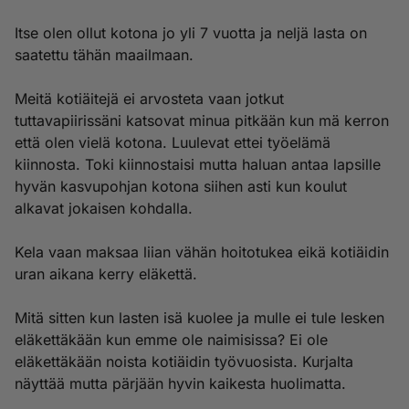
Itse olen ollut kotona jo yli 7 vuotta ja neljä lasta on
saatettu tähän maailmaan.
Meitä kotiäitejä ei arvosteta vaan jotkut
tuttavapiirissäni katsovat minua pitkään kun mä kerron
että olen vielä kotona. Luulevat ettei työelämä
kiinnosta. Toki kiinnostaisi mutta haluan antaa lapsille
hyvän kasvupohjan kotona siihen asti kun koulut
alkavat jokaisen kohdalla.
Kela vaan maksaa liian vähän hoitotukea eikä kotiäidin
uran aikana kerry eläkettä.
Mitä sitten kun lasten isä kuolee ja mulle ei tule lesken
eläkettäkään kun emme ole naimisissa? Ei ole
eläkettäkään noista kotiäidin työvuosista. Kurjalta
näyttää mutta pärjään hyvin kaikesta huolimatta.