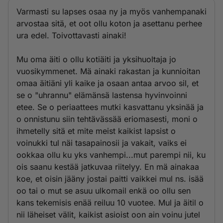
Varmasti su lapses osaa ny ja myös vanhempanaki
arvostaa sitä, et oot ollu koton ja asettanu perhee
ura edel. Toivottavasti ainaki!
Mu oma äiti o ollu kotiäiti ja yksihuoltaja jo
vuosikymmenet. Mä ainaki rakastan ja kunnioitan
omaa äitiäni yli kaike ja osaan antaa arvoo sil, et
se o "uhrannu" elämänsä lastensa hyvinvoinni
etee. Se o periaattees mutki kasvattanu yksinää ja
o onnistunu siin tehtävässää eriomasesti, moni o
ihmetelly sitä et mite meist kaikist lapsist o
voinukki tul näi tasapainosii ja vakait, vaiks ei
ookkaa ollu ku yks vanhempi...mut parempi nii, ku
ois saanu kestää jatkuvaa riitelyy. En mä ainakaa
koe, et oisin jääny jostai paitti vaikkei mul ns. isää
oo tai o mut se asuu ulkomail enkä oo ollu sen
kans tekemisis enää reiluu 10 vuotee. Mul ja äitil o
nii läheiset välit, kaikist asioist oon ain voinu jutel