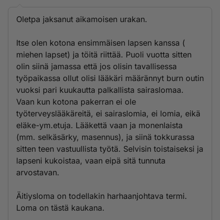
Oletpa jaksanut aikamoisen urakan.
Itse olen kotona ensimmäisen lapsen kanssa (
miehen lapset) ja töitä riittää. Puoli vuotta sitten
olin siinä jamassa että jos olisin tavallisessa
työpaikassa ollut olisi lääkäri määrännyt burn outin
vuoksi pari kuukautta palkallista sairaslomaa.
Vaan kun kotona pakerran ei ole
työterveyslääkäreitä, ei sairaslomia, ei lomia, eikä
eläke-ym.etuja. Lääkettä vaan ja monenlaista
(mm. selkäsärky, masennus), ja siinä tokkurassa
sitten teen vastuullista työtä. Selvisin toistaiseksi ja
lapseni kukoistaa, vaan eipä sitä tunnuta
arvostavan.
Äitiysloma on todellakin harhaanjohtava termi.
Loma on tästä kaukana.