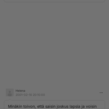
Helena
2001-02-10 20:10:00
Minäkin toivon, että saisin joskus lapsia ja voisin