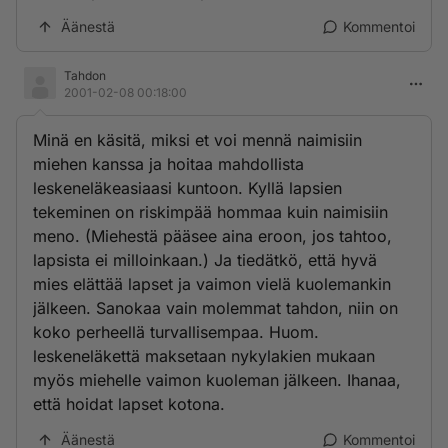
Äänestä
Kommentoi
Tahdon
2001-02-08 00:18:00
Minä en käsitä, miksi et voi mennä naimisiin
miehen kanssa ja hoitaa mahdollista
leskeneläkeasiaasi kuntoon. Kyllä lapsien
tekeminen on riskimpää hommaa kuin naimisiin
meno. (Miehestä pääsee aina eroon, jos tahtoo,
lapsista ei milloinkaan.) Ja tiedätkö, että hyvä
mies elättää lapset ja vaimon vielä kuolemankin
jälkeen. Sanokaa vain molemmat tahdon, niin on
koko perheellä turvallisempaa. Huom.
leskeneläkettä maksetaan nykylakien mukaan
myös miehelle vaimon kuoleman jälkeen. Ihanaa,
että hoidat lapset kotona.
Äänestä
Kommentoi