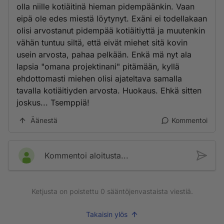
olla niille kotiäitinä hieman pidempäänkin. Vaan
eipä ole edes miestä löytynyt. Exäni ei todellakaan
olisi arvostanut pidempää kotiäitiyttä ja muutenkin
vähän tuntuu siltä, että eivät miehet sitä kovin
usein arvosta, pahaa pelkään. Enkä mä nyt ala
lapsia "omana projektinani" pitämään, kyllä
ehdottomasti miehen olisi ajateltava samalla
tavalla kotiäitiyden arvosta. Huokaus. Ehkä sitten
joskus... Tsemppiä!
Äänestä
Kommentoi
Kommentoi aloitusta...
Ketjusta on poistettu
0
sääntöjenvastaista viestiä.
Takaisin ylös