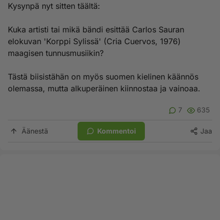
Kysynpä nyt sitten täältä:
Kuka artisti tai mikä bändi esittää Carlos Sauran
elokuvan 'Korppi Sylissä' (Cria Cuervos, 1976)
maagisen tunnusmusiikin?
Tästä biisistähän on myös suomen kielinen käännös
olemassa, mutta alkuperäinen kiinnostaa ja vainoaa.
7
635
Äänestä
Kommentoi
Jaa