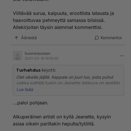
Viiltävää surua, kaipuuta, eroottista latausta ja
haavoittuvaa pehmeyttä samassa biisissä.
Allekirjoitan täysin aiemmat kommenttisi.
Äänestä
Kommentoi
Suomenjoutsen
2001-02-16 19:15:00
Turhahdus
kirjoitti:
Olet oikeilla jäljillä. Kappale on juuri tuo, josta puhut
vaikka esittäjä tuskin on Jeanette (elokuva on sentään
vuodelta -76).
Lue lisää
Jostain kumman syystä en ole löytänyt mistään netistä
...paloi pohjaan.
mainintaa biisin esittäjästä ja olen hakenut sitä
vakavissani.
Alkuperäinen artisti on kyllä Jeanette, kysyin
asiaa oikein pariltakin hepulta/tytöltä.
Viiltävää surua, kaipuuta, eroottista latausta ja
haavoittuvaa pehmeyttä samassa biisissä. Allekirjoitan