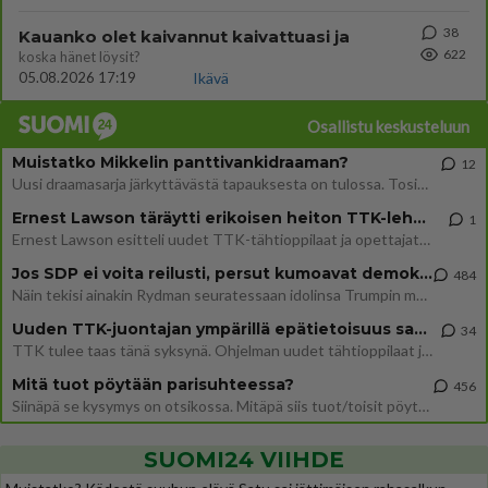
38
Kauanko olet kaivannut kaivattuasi ja
622
koska hänet löysit?
05.08.2026 17:19
Ikävä
Osallistu keskusteluun
Muistatko Mikkelin panttivankidraaman?
12
Uusi draamasarja järkyttävästä tapauksesta on tulossa. Tositapahtumiin perustuva sarja ammentaa vuoden 1986 Mikkelin pan
Ernest Lawson täräytti erikoisen heiton TTK-lehdistötilaisuudessa: " Onko tässä tarkoituksena...?"
1
Ernest Lawson esitteli uudet TTK-tähtioppilaat ja opettajat torstaina 6.8. lehdistölle. Tulevalla kaudella on yksi hausk
Jos SDP ei voita reilusti, persut kumoavat demokratian Suomesta
484
Näin tekisi ainakin Rydman seuratessaan idolinsa Trumpin mallia https://www.is.fi/politiikka/art-2000012187244.html
Uuden TTK-juontajan ympärillä epätietoisuus sakenee - Nyt MTV hämmentää soppaa
34
TTK tulee taas tänä syksynä. Ohjelman uudet tähtioppilaat julkistetaan torstaina 6. elokuuta klo 14 alkavassa lehdistö
Mitä tuot pöytään parisuhteessa?
456
Siinäpä se kysymys on otsikossa. Mitäpä siis tuot/toisit pöytään parisuhteessa? Oletko mies vai nainen? Koetko sen mitä
SUOMI24 VIIHDE