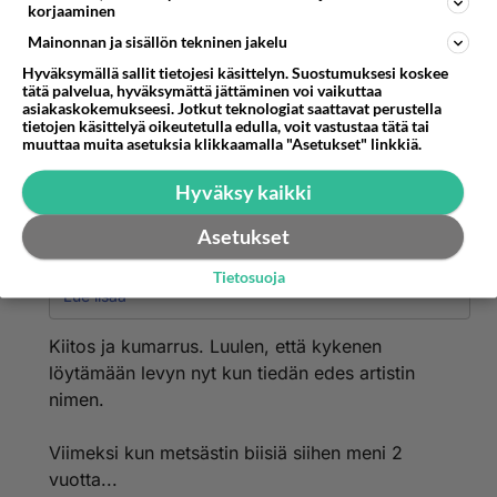
korjaaminen
Mainonnan ja sisällön tekninen jakelu
Hyväksymällä sallit tietojesi käsittelyn. Suostumuksesi koskee
tätä palvelua, hyväksymättä jättäminen voi vaikuttaa
asiakaskokemukseesi. Jotkut teknologiat saattavat perustella
tietojen käsittelyä oikeutetulla edulla, voit vastustaa tätä tai
muuttaa muita asetuksia klikkaamalla "Asetukset" linkkiä.
Turhaudus
2001-02-17 17:56:00
Hyväksy kaikki
Suomenjoutsen
kirjoitti:
Asetukset
...paloi pohjaan.
Tietosuoja
Alkuperäinen artisti on kyllä Jeanette, kysyin asiaa
Lue lisää
oikein pariltakin hepulta/tytöltä.
Kiitos ja kumarrus. Luulen, että kykenen
Mm. espanjalainen kaveri tiesi kyllä Jeaneten tarkaan.
löytämään levyn nyt kun tiedän edes artistin
Kertoi hänen lopettaneen ainakin toistaiseksi
nimen.
laulamisen, ja ikää kertoi löytyvän yli 40. Ja sanoi J:n
laulaneen kappaleen mainitsemassasi elokuvassa v-
1976.
Viimeksi kun metsästin biisiä siihen meni 2
vuotta...
Oli pakko selvittää, kun jäin tuon ihanan äänen