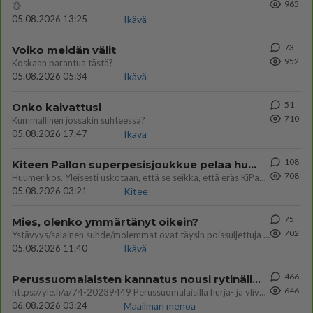
965
😅
05.08.2026 13:25
Ikävä
73
Voiko meidän välit
952
Koskaan parantua tästä?
05.08.2026 05:34
Ikävä
51
Onko kaivattusi
710
Kummallinen jossakin suhteessa?
05.08.2026 17:47
Ikävä
108
Kiteen Pallon superpesisjoukkue pelaa huumeiden vaikutuksen alaisena
708
Huumerikos. Yleisesti uskotaan, että se seikka, että eräs KiPan pelaaja kärähtää huumeista, on vain jäävuoren huippu. M
05.08.2026 03:21
Kitee
75
Mies, olenko ymmärtänyt oikein?
702
Ystävyys/salainen suhde/molemmat ovat täysin poissuljettuja asioita? Nainen
05.08.2026 11:40
Ikävä
466
Perussuomalaisten kannatus nousi rytinällä Ylen tänään julkaisemassa tuoreimmassa gallup-kyselyssä.
646
https://yle.fi/a/74-20239449 Perussuomalaisilla hurja- ja ylivoimaisesti suurin nousu tässä uudessa Ylen gallupissa. Kyl
06.08.2026 03:24
Maailman menoa