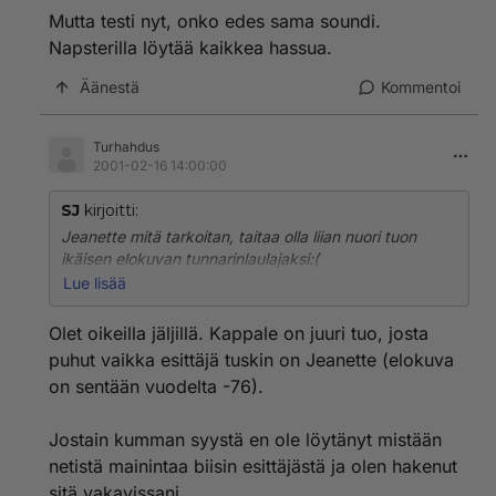
Mutta testi nyt, onko edes sama soundi.
Napsterilla löytää kaikkea hassua.
Äänestä
Kommentoi
Turhahdus
2001-02-16 14:00:00
SJ
kirjoitti:
Jeanette mitä tarkoitan, taitaa olla liian nuori tuon
ikäisen elokuvan tunnarinlaulajaksi:(
Lue lisää
Mutta testi nyt, onko edes sama soundi. Napsterilla
löytää kaikkea hassua.
Olet oikeilla jäljillä. Kappale on juuri tuo, josta
puhut vaikka esittäjä tuskin on Jeanette (elokuva
on sentään vuodelta -76).
Jostain kumman syystä en ole löytänyt mistään
netistä mainintaa biisin esittäjästä ja olen hakenut
sitä vakavissani.