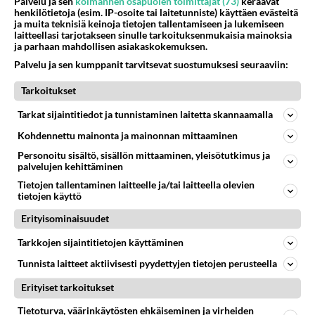
Palvelu ja sen
kolmannen osapuolen toimittajat (73)
keräävät
henkilötietoja (esim. IP-osoite tai laitetunniste) käyttäen evästeitä
ja muita teknisiä keinoja tietojen tallentamiseen ja lukemiseen
laitteellasi tarjotakseen sinulle tarkoituksenmukaisia mainoksia
ja parhaan mahdollisen asiakaskokemuksen.
Palvelu ja sen kumppanit tarvitsevat suostumuksesi seuraaviin:
Tarkoitukset
Tarkat sijaintitiedot ja tunnistaminen laitetta skannaamalla
Kohdennettu mainonta ja mainonnan mittaaminen
Personoitu sisältö, sisällön mittaaminen, yleisötutkimus ja
palvelujen kehittäminen
Tietojen tallentaminen laitteelle ja/tai laitteella olevien
tietojen käyttö
Erityisominaisuudet
Tarkkojen sijaintitietojen käyttäminen
Tunnista laitteet aktiivisesti pyydettyjen tietojen perusteella
Erityiset tarkoitukset
Tietoturva, väärinkäytösten ehkäiseminen ja virheiden