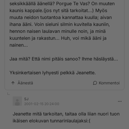
seksikkäällä äänellä? Porgue Te Vas? On muuten
kaunis kappale.(jos nyt sitä tarkoitat...) Myös
muuta neidon tuotantoa kannattaa kuulla; aivan
ihana ääni. Voin sieluni silmin kuvitella kauniin,
hennon naisen laulavan minulle noin, ja minä
kuuntelen ja rakastun... Huh, voi mikä ääni ja
nainen...
Jaa mitä? Että nimi pitäis sanoo? Ihme häsläystä...
Yksinkertaisen lyhyesti pelkkä Jeanette.
Äänestä
Kommentoi
SJ
2001-02-15 20:24:00
Jeanette mitä tarkoitan, taitaa olla liian nuori tuon
ikäisen elokuvan tunnarinlaulajaksi:(