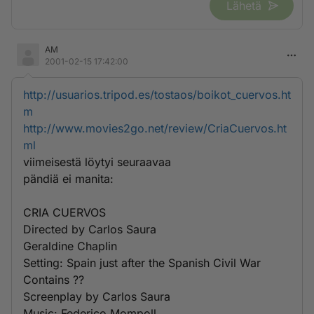
Lähetä
AM
2001-02-15 17:42:00
http://usuarios.tripod.es/tostaos/boikot_cuervos.ht
m
http://www.movies2go.net/review/CriaCuervos.ht
ml
viimeisestä löytyi seuraavaa
pändiä ei manita:
CRIA CUERVOS
Directed by Carlos Saura
Geraldine Chaplin
Setting: Spain just after the Spanish Civil War
Contains ??
Screenplay by Carlos Saura
Music: Federico Mompoll