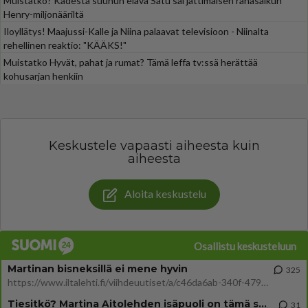
Muistatko? Kädestä suuhun elävä Satu sai jättimäisen rahasalkun
Henry-miljonääriltä
Iloyllätys! Maajussi-Kalle ja Niina palaavat televisioon - Niinalta
rehellinen reaktio: "KÄÄKS!"
Muistatko Hyvät, pahat ja rumat? Tämä leffa tv:ssä herättää
kohusarjan henkiin
Keskustele vapaasti aiheesta kuin
aiheesta
Aloita keskustelu
Osallistu keskusteluun
Martinan bisneksillä ei mene hyvin
325
https://www.iltalehti.fi/viihdeuutiset/a/c46da6ab-340f-4790-aaa7-0865eed2336 Yrityksen konkurssihakemus on tullut kärä
Tiesitkö? Martina Aitolehden isäpuoli on tämä suosittu laulaja
31