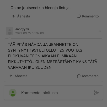
pauloihin. Kuin seireeni kutsuisi luokseen, ja
On ne joutsenetkin hienoja lintuja.
vastustamatta vetäisi luokseen, ohittaen järjen...
Äänestä
Kommentoi
Hyvää viikonloppua!
PS. Sitä paitsi korpit ovat kivoja lintuja! Harakoihin
Anonyymi
palaakin kävyt ja hihat. Ni. Ettäs tiiät.
2021-09-27 10:37:09
TÄÄ PITÄS NÄHDÄ JA JEANNETTE ON
SYNTYNYT 1951 ELI OLLUT 25 VUOTIAS
ELOKUVAN TEON AIKAAN EI MIKÄÄN
PIKKUTYTTÖ.. OLEN METSÄSTÄNYT KANS TÄTÄ
VARMAAN IKUISUUDEN
Äänestä
Kommentoi
Kommentoi aloitusta...