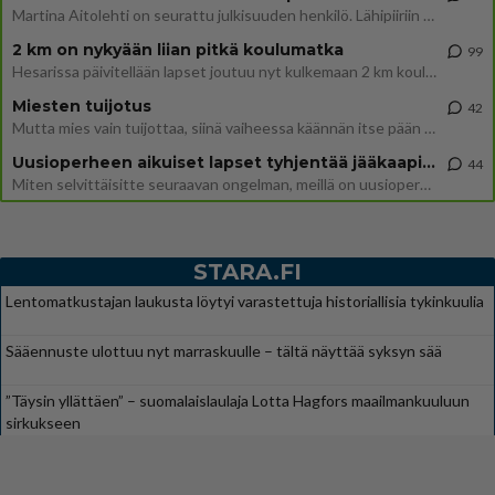
Martina Aitolehti on seurattu julkisuuden henkilö. Lähipiiriin mahtuu muitakin tunnettuja henkilöitä. Tiesitkö, että Ma
2 km on nykyään liian pitkä koulumatka
99
Hesarissa päivitellään lapset joutuu nyt kulkemaan 2 km kouluun jösses. Ruostefillarilla tuo matka menee vaikka miten äk
Miesten tuijotus
42
Mutta mies vain tuijottaa, siinä vaiheessa käännän itse pään pois. Mikä juttu? Yleensä jos joku tuijottaa tai katsoo, hä
Uusioperheen aikuiset lapset tyhjentää jääkaapin käydessään
44
Miten selvittäisitte seuraavan ongelman, meillä on uusioperhe, minulla teini-ikäiset lapset ja puolisolla aikuiset, jotk
STARA.FI
Lentomatkustajan laukusta löytyi varastettuja historiallisia tykinkuulia
Sääennuste ulottuu nyt marraskuulle – tältä näyttää syksyn sää
”Täysin yllättäen” – suomalaislaulaja Lotta Hagfors maailmankuuluun
sirkukseen