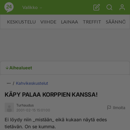
Valikko
KESKUSTELU
VIIHDE
LAINAA
TREFFIT
SÄÄNNÖT
Aihealueet
Kahvikeskustelut
KÄPY PALAA KORPPIEN KANSSA!
Turhaudus
Ilmoita
2001-02-15 15:01:00
Ei löydy niin _mistään_ eikä kukaan näytä edes
tietävän. On se kumma.