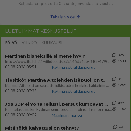
Ketjusta on poistettu
0
sääntöjenvastaista viestiä.
Takaisin ylös
LUETUIMMAT KESKUSTELUT
PÄIVÄ
VIIKKO
KUUKAUSI
325
Martinan bisneksillä ei mene hyvin
1544
https://www.iltalehti.fi/viihdeuutiset/a/c46da6ab-340f-4790-aaa7-0865eed2336 Yrityksen konkurssihakemus on tullut kärä
05.08.2026 05:51
Kotimaiset julkkisjuorut
31
Tiesitkö? Martina Aitolehden isäpuoli on tämä suosittu laulaja
1259
Martina Aitolehti on seurattu julkisuuden henkilö. Lähipiiriin mahtuu muitakin tunnettuja henkilöitä. Tiesitkö, että Ma
05.08.2026 07:23
Kotimaiset julkkisjuorut
482
Jos SDP ei voita reilusti, persut kumoavat demokratian Suomesta
1102
Näin tekisi ainakin Rydman seuratessaan idolinsa Trumpin mallia https://www.is.fi/politiikka/art-2000012187244.html
06.08.2026 09:02
Maailman menoa
63
Mitä töitä kaivattusi on tehnyt?