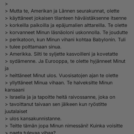
>
> Mutta te, Amerikan ja Lännen seurakunnat, olette
> käyttäneet jokaisen tilanteen häväistäksenne itsenne
> korkeilla paikoilla ja epäjumalien alttareilla. Te olette
> korvanneet Minun läsnäoloni uskonnolla. Te joudutte
> perikatoon, kun Minun vihani kohtaa Babylonin. Tuli
> tulee polttamaan sinua.
> Amerikka. Silti te syljette kasvoilleni ja kovetatte
> sydämenne. Ja Eurooppa, te olette hyjänneet Minut
ja
> heittäneet Minut ulos. Vuosisatojen ajan te olette
> yllyttäneet Minua vihaan. Te halveksitte Minun
kansaani
> Israelia ja ja tapoitte heitä raivossanne, joka on
> tavoittanut taivaan sen jälkeen kun ryöstitte
juutalaiset
> ulos kansakunnistanne.
> Teitte tämän jopa Minun nimessäni! Kuinka voisitte
> paeta tulevaa vihaa?