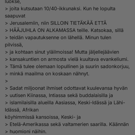
luokse,
> joita kutsutaan 10/40-ikkunaksi. Kun he lopulta
saapuvat
> Jerusalemiin, niin SILLOIN TIETÄKÄÄ ETTÄ
> HÄÄJUHLA ON ALKAMASSA teille. Katsokaa, sillä
> teidän vapautuksenne on lähellä. Minun tulen
pilvissä,
> ja kohtaan sinut yläilmoissa! Mutta jäljellejäävien
> kansakuntien on armosta vielä kuultava evankeliumi.
> Tämä tulee olemaan lopullinen ja suurin sadonkorjuu,
> minkä maailma on koskaan nähnyt.
>
> Sadat miljoonat ihmiset odottavat kuulevansa hyvän
> uutisen Kiinassa, Intiassa sekä buddalaisilla ja
> islamilaisilla alueilla Aasiassa, Keski-Idässä ja Lähi-
Idässä, Afrikan
köyhimmissä kansoissa, Keski- ja
> Etelä-Amerikassa sekä valtamerien saarilla. Käännän
> huomioni näihin.