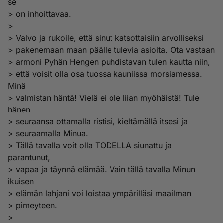
se
> on inhoittavaa.
>
> Valvo ja rukoile, että sinut katsottaisiin arvolliseksi
> pakenemaan maan päälle tulevia asioita. Ota vastaan
> armoni Pyhän Hengen puhdistavan tulen kautta niin,
> että voisit olla osa tuossa kauniissa morsiamessa.
Minä
> valmistan häntä! Vielä ei ole liian myöhäistä! Tule
hänen
> seuraansa ottamalla ristisi, kieltämällä itsesi ja
> seuraamalla Minua.
> Tällä tavalla voit olla TODELLA siunattu ja
parantunut,
> vapaa ja täynnä elämää. Vain tällä tavalla Minun
ikuisen
> elämän lahjani voi loistaa ympärilläsi maailman
> pimeyteen.
>