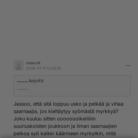
HelleviR
2006-01-11 12:33:32
.........
kirjoitti:
.........
Jassoo, että sitä loppuu usko ja pelkää ja vihaa
saarnaajia, jos kieltäytyy syömästä myrkkyä?
Joku kuuluu sitten oooooooikeiiiiiin
suuriuskoisten joukkoon ja ilman saarnaajien
pelkoa syö kaikki käärmeen myrkytkin, mitä