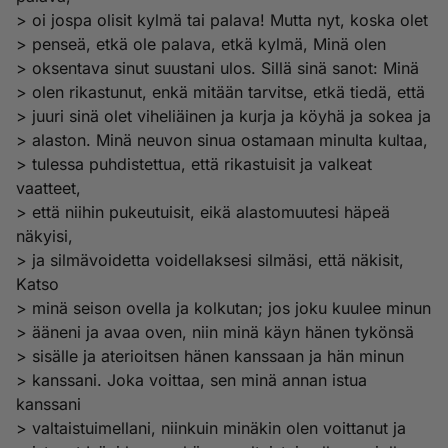
> oi jospa olisit kylmä tai palava! Mutta nyt, koska olet
> penseä, etkä ole palava, etkä kylmä, Minä olen
> oksentava sinut suustani ulos. Sillä sinä sanot: Minä
> olen rikastunut, enkä mitään tarvitse, etkä tiedä, että
> juuri sinä olet viheliäinen ja kurja ja köyhä ja sokea ja
> alaston. Minä neuvon sinua ostamaan minulta kultaa,
> tulessa puhdistettua, että rikastuisit ja valkeat
vaatteet,
> että niihin pukeutuisit, eikä alastomuutesi häpeä
näkyisi,
> ja silmävoidetta voidellaksesi silmäsi, että näkisit,
Katso
> minä seison ovella ja kolkutan; jos joku kuulee minun
> ääneni ja avaa oven, niin minä käyn hänen tykönsä
> sisälle ja aterioitsen hänen kanssaan ja hän minun
> kanssani. Joka voittaa, sen minä annan istua
kanssani
> valtaistuimellani, niinkuin minäkin olen voittanut ja