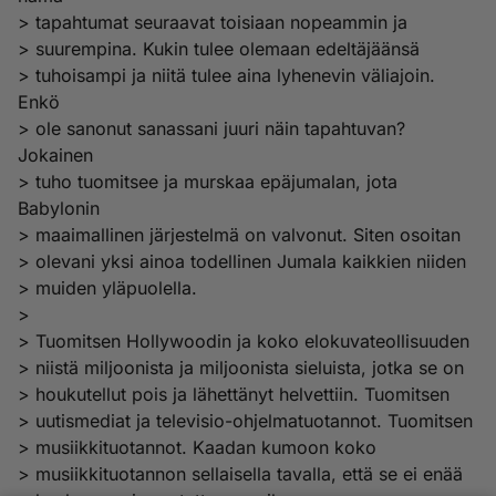
> tapahtumat seuraavat toisiaan nopeammin ja
> suurempina. Kukin tulee olemaan edeltäjäänsä
> tuhoisampi ja niitä tulee aina lyhenevin väliajoin.
Enkö
> ole sanonut sanassani juuri näin tapahtuvan?
Jokainen
> tuho tuomitsee ja murskaa epäjumalan, jota
Babylonin
> maaimallinen järjestelmä on valvonut. Siten osoitan
> olevani yksi ainoa todellinen Jumala kaikkien niiden
> muiden yläpuolella.
>
> Tuomitsen Hollywoodin ja koko elokuvateollisuuden
> niistä miljoonista ja miljoonista sieluista, jotka se on
> houkutellut pois ja lähettänyt helvettiin. Tuomitsen
> uutismediat ja televisio-ohjelmatuotannot. Tuomitsen
> musiikkituotannot. Kaadan kumoon koko
> musiikkituotannon sellaisella tavalla, että se ei enää