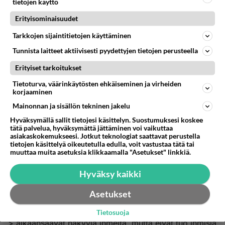
tietojen käyttö
> Vain jäännös seurakunnastani tulee jäämään oikeaan
> suhteeseen Minuun. Kun näette minut ottavan Billye
Erityisominaisuudet
> Grahamin ja Oral Robertsin luokseni taivaaseen,
Tarkkojen sijaintitietojen käyttäminen
> tiedätte, että viimeinen kutsu on annettu Amerikalle
Tunnista laitteet aktiivisesti pyydettyjen tietojen perusteella
ja
> länsimaille. Kuten sanassani olen sanonut, ellei Isä
Erityiset tarkoitukset
> lyhentäisi näitä päiviä, eivät edes valitut pelastuisi
Tietoturva, väärinkäytösten ehkäiseminen ja virheiden
> näistä.
korjaaminen
> "Kristillisen uskon" petos kasvaa niin suureksi, että
Mainonnan ja sisällön tekninen jakelu
on
Hyväksymällä sallit tietojesi käsittelyn. Suostumuksesi koskee
> melkein mahdotonta erottaa oikeaa profeettaa ja
tätä palvelua, hyväksymättä jättäminen voi vaikuttaa
asiakaskokemukseesi. Jotkut teknologiat saattavat perustella
> opettajaa vääristä.
tietojen käsittelyä oikeutetulla edulla, voit vastustaa tätä tai
>
muuttaa muita asetuksia klikkaamalla "Asetukset" linkkiä.
> Väärennetyt ihmeteot ja väärät "ihmeet ja merkit"
Hyväksy kaikki
tulevat
> ja pettävät monia. Kirkot saarnaavat "menestyksen ja
Asetukset
> henkilökohtaisen saavutusten" evankeliumia. Jopa
> väärällä pohjalla toimivat parantumiskokoukset
Tietosuoja
> aikaansaavat näkyviä ihmeitä, mutta eivät tuo ihmisiä