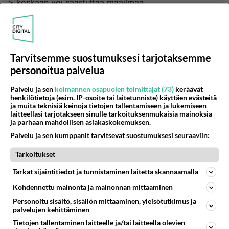
> koskaan voi saastuttaa maailmaa.
> Tuomitsen Internetissä levitettävän pornotuotannon.
> Koko Internet-systeemi suljetaan. Tuomitsen
aborttien
> tekijät ja aborttien kannattajat. Tuomitsen ja käännän
Tarvitsemme suostumuksesi tarjotaksemme
> ylösalaisin Korkeimman Oikeuden. Lyhyessä ajassa
personoitua palvelua
he
> tulevat muuttamaan lait sille pohjalle, että Minua
Palvelu ja sen
kolmannen osapuolen toimittajat (73)
keräävät
henkilötietoja (esim. IP-osoite tai laitetunniste) käyttäen evästeitä
> pelätään ja kunnioitetaan.
ja muita teknisiä keinoja tietojen tallentamiseen ja lukemiseen
>
laitteellasi tarjotakseen sinulle tarkoituksenmukaisia mainoksia
ja parhaan mahdollisen asiakaskokemuksen.
> Amerikkaan tulee uskonnollinen ja moraalinen
Palvelu ja sen kumppanit tarvitsevat suostumuksesi seuraaviin:
herätys
> näiden onnettomuuksien seurauksena, mutta se on
Tarkoitukset
> suureksi osaksi väärää. Jumalasta tulee kulttuurin
Tarkat sijaintitiedot ja tunnistaminen laitetta skannaamalla
> suosima, mutta ei raamatusta eikä Minun Nimestäni
> (Jeesus).
Kohdennettu mainonta ja mainonnan mittaaminen
> Se on väärää evankeliumia. Montakaan ei tule
Personoitu sisältö, sisällön mittaaminen, yleisötutkimus ja
palvelujen kehittäminen
todella
> uudestisyntymään.
Tietojen tallentaminen laitteelle ja/tai laitteella olevien