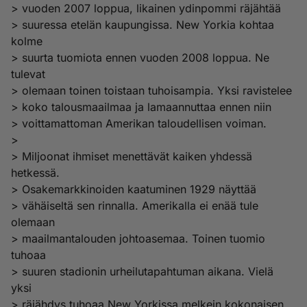
> vuoden 2007 loppua, likainen ydinpommi räjähtää
> suuressa etelän kaupungissa. New Yorkia kohtaa
kolme
> suurta tuomiota ennen vuoden 2008 loppua. Ne
tulevat
> olemaan toinen toistaan tuhoisampia. Yksi ravistelee
> koko talousmaailmaa ja lamaannuttaa ennen niin
> voittamattoman Amerikan taloudellisen voiman.
>
> Miljoonat ihmiset menettävät kaiken yhdessä
hetkessä.
> Osakemarkkinoiden kaatuminen 1929 näyttää
> vähäiseltä sen rinnalla. Amerikalla ei enää tule
olemaan
> maailmantalouden johtoasemaa. Toinen tuomio
tuhoaa
> suuren stadionin urheilutapahtuman aikana. Vielä
yksi
> räjähdys tuhoaa New Yorkissa melkein kokonaisen