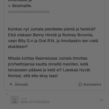
> länsimaille.
::::::::::::::::::::::::::::::::::
Kuinkas nyt Jumala pelottelee pieniä ja herkkiä?
Eikä otakaan Benny Hinniä ja Rodney Brownia,
vaan Billy G.n ja Oral R:N, ja ilmottaakin sen vielä
etukäteen?
Missäs kohtaa Raamatussa Jumala ilmottaa
profeettojensa kautta nimeltä mainiten, ketä
taivaaseen pääsee ja ketä ei? Lukekaa Hyvät
Ihmiset, että ette eksy taas!
Äänestä
Kommentoi
.........
2006-01-11 00:25:33