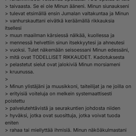
> taivaasta. Se ei ole Minun ääneni. Minun siunaukseni
> tulevat etsimällä ensin Jumalan valtakuntaa ja Minun
> vanhurskauttani eivätkä keräämällä rikkauksia
itsellesi
> muun maailman kärsiessä nälkää, kuollessa ja
> mennessä helvettiin sinun itsekkyytesi ja ahneutesi
> vuoksi. Tulet näkemään seisoessani Minun edessäni,
> mitä ovat TODELLISET RIKKAUDET. Kadotuksesta
> pelastetut sielut ovat jalokiviä Minun morsiameni
> kruunussa.
>
> Minun ylistäjäni ja muusikkoni, taiteilijat ja ne joilla on
> erityisiä voiteluja on melkein systemaattisesti
poistettu
> palvelutehtävistä ja seurakuntien johdosta niiden
> hyväksi, jotka ovat suosittuja, jotka voivat tuoda
eniten
> rahaa tai miellyttää ihmisiä. Minun näköäkulmastani