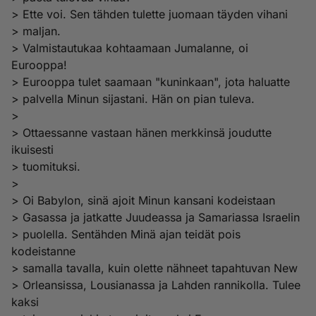
> Ette voi. Sen tähden tulette juomaan täyden vihani
> maljan.
> Valmistautukaa kohtaamaan Jumalanne, oi
Eurooppa!
> Eurooppa tulet saamaan "kuninkaan", jota haluatte
> palvella Minun sijastani. Hän on pian tuleva.
>
> Ottaessanne vastaan hänen merkkinsä joudutte
ikuisesti
> tuomituksi.
>
> Oi Babylon, sinä ajoit Minun kansani kodeistaan
> Gasassa ja jatkatte Juudeassa ja Samariassa Israelin
> puolella. Sentähden Minä ajan teidät pois
kodeistanne
> samalla tavalla, kuin olette nähneet tapahtuvan New
> Orleansissa, Lousianassa ja Lahden rannikolla. Tulee
kaksi