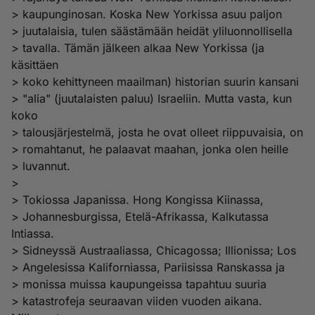
> kaupunginosan. Koska New Yorkissa asuu paljon
> juutalaisia, tulen säästämään heidät yliluonnollisella
> tavalla. Tämän jälkeen alkaa New Yorkissa (ja
käsittäen
> koko kehittyneen maailman) historian suurin kansani
> "alia" (juutalaisten paluu) Israeliin. Mutta vasta, kun
koko
> talousjärjestelmä, josta he ovat olleet riippuvaisia, on
> romahtanut, he palaavat maahan, jonka olen heille
> luvannut.
>
> Tokiossa Japanissa. Hong Kongissa Kiinassa,
> Johannesburgissa, Etelä-Afrikassa, Kalkutassa
Intiassa.
> Sidneyssä Austraaliassa, Chicagossa; Illionissa; Los
> Angelesissa Kaliforniassa, Pariisissa Ranskassa ja
> monissa muissa kaupungeissa tapahtuu suuria
> katastrofeja seuraavan viiden vuoden aikana.