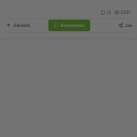
12
2391
Äänestä
Kommentoi
Jaa