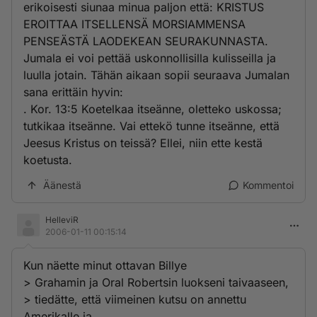
erikoisesti siunaa minua paljon että: KRISTUS
EROITTAA ITSELLENSÄ MORSIAMMENSA
PENSEÄSTÄ LAODEKEAN SEURAKUNNASTA.
Jumala ei voi pettää uskonnollisilla kulisseilla ja
luulla jotain. Tähän aikaan sopii seuraava Jumalan
sana erittäin hyvin:
. Kor. 13:5 Koetelkaa itseänne, oletteko uskossa;
tutkikaa itseänne. Vai ettekö tunne itseänne, että
Jeesus Kristus on teissä? Ellei, niin ette kestä
koetusta.
Äänestä
Kommentoi
HelleviR
2006-01-11 00:15:14
Kun näette minut ottavan Billye
> Grahamin ja Oral Robertsin luokseni taivaaseen,
> tiedätte, että viimeinen kutsu on annettu
Amerikalle ja