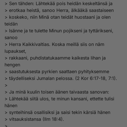
> Sen tähden: Lähtekää pois heidän keskeltänsä ja
> erotkaa heistä, sanoo Herra, älkääkä saastaiseen
> koskeko, niin Minä otan teidät huostaani ja olen
teidän
> Isänne ja te tulette Minun pojikseni ja tyttärikseni,
sanoo
> Herra Kaikkivaltias. Koska meillä siis on näm
lupaukset,
> rakkaani, puhdistatukaamme kaikesta lihan ja
hengen
> saastutuksesta pyrkien saattaen pyhityksemme
> täydelliseksi Jumalan pelossa. (2 Kor 6:17-18, 7:1).
>
> Ja minä kuulin toisen äänen taivaasta sanovan:
> Lähtekää siitä ulos, te minun kansani, ettette tulisi
hänen
> synteihinsä osallisiksi ja saisi tekin kärsiä hänen
> vitsauksistansa (Ilm 18:4).
>