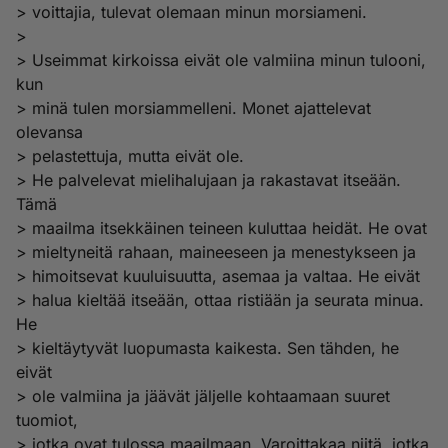
> voittajia, tulevat olemaan minun morsiameni.
>
> Useimmat kirkoissa eivät ole valmiina minun tulooni,
kun
> minä tulen morsiammelleni. Monet ajattelevat
olevansa
> pelastettuja, mutta eivät ole.
> He palvelevat mielihalujaan ja rakastavat itseään.
Tämä
> maailma itsekkäinen teineen kuluttaa heidät. He ovat
> mieltyneitä rahaan, maineeseen ja menestykseen ja
> himoitsevat kuuluisuutta, asemaa ja valtaa. He eivät
> halua kieltää itseään, ottaa ristiään ja seurata minua.
He
> kieltäytyvät luopumasta kaikesta. Sen tähden, he
eivät
> ole valmiina ja jäävät jäljelle kohtaamaan suuret
tuomiot,
> jotka ovat tulossa maailmaan. Varoittakaa niitä, jotka