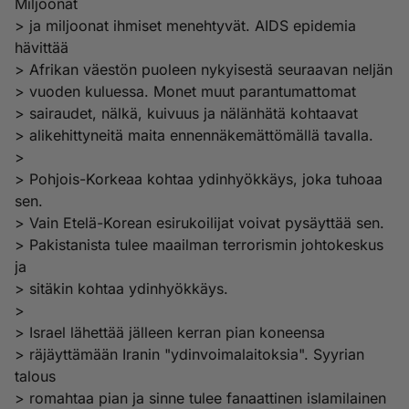
Miljoonat
> ja miljoonat ihmiset menehtyvät. AIDS epidemia
hävittää
> Afrikan väestön puoleen nykyisestä seuraavan neljän
> vuoden kuluessa. Monet muut parantumattomat
> sairaudet, nälkä, kuivuus ja nälänhätä kohtaavat
> alikehittyneitä maita ennennäkemättömällä tavalla.
>
> Pohjois-Korkeaa kohtaa ydinhyökkäys, joka tuhoaa
sen.
> Vain Etelä-Korean esirukoilijat voivat pysäyttää sen.
> Pakistanista tulee maailman terrorismin johtokeskus
ja
> sitäkin kohtaa ydinhyökkäys.
>
> Israel lähettää jälleen kerran pian koneensa
> räjäyttämään Iranin "ydinvoimalaitoksia". Syyrian
talous
> romahtaa pian ja sinne tulee fanaattinen islamilainen