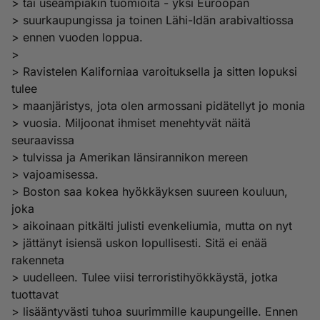
> tai useampiakin tuomioita - yksi Euroopan
> suurkaupungissa ja toinen Lähi-Idän arabivaltiossa
> ennen vuoden loppua.
>
> Ravistelen Kaliforniaa varoituksella ja sitten lopuksi
tulee
> maanjäristys, jota olen armossani pidätellyt jo monia
> vuosia. Miljoonat ihmiset menehtyvät näitä
seuraavissa
> tulvissa ja Amerikan länsirannikon mereen
> vajoamisessa.
> Boston saa kokea hyökkäyksen suureen kouluun,
joka
> aikoinaan pitkälti julisti evenkeliumia, mutta on nyt
> jättänyt isiensä uskon lopullisesti. Sitä ei enää
rakenneta
> uudelleen. Tulee viisi terroristihyökkäystä, jotka
tuottavat
> lisääntyvästi tuhoa suurimmille kaupungeille. Ennen