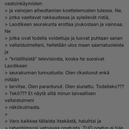
vastoinkäymisten
> ja vainojen aiheuttamien koettelemusten tulessa. Ne,
> jotka vaeltavat rakkaudessa ja syleilevät ristiä,
> Laodikean seurakunta erottaa joukostaan ja vainoaa.
Ne
> jotka ovat todella voideltuja ja tuovat puhtaan sanan
> valtaistuimeltani, heitetään ulos maan saarnatuoleista
ja
> "kristillisistä" televisiosta, koska he suosivat
Laodikean
> seurakunnan tunnustusta: Olen rikastunut enkä
mitään
> tarvitse. Olen parantunut. Olen siunattu. Todellako???
> Tekö??? Et näytä siltä minun taivaallisen
valtaistuimeni
> näkökulmasta.
>
> Varo kaikkea tällaista itsekästä, haluihisi ja
> rahanhimoosi vetoavaa opetusta. TUO opetus ei tule