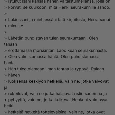
> istunut Isäni kansaa hänen valtaistuimellansa, jolla on
> korvat, se kuulkoon, mitä Henki seurakunnille sanoo.
>
> Lukiessani ja miettiessäni tätä kirjoitusta, Herra sanoi
> minulle:
>
> Lähetän puhdistavan tulen seurakuntaani. Olen
tänään
> erottamassa morsiantani Laodikean seurakunnasta.
> Olen valmistamassa häntä. Olen puhdistamassa
häntä.
> Hän tulee olemaan ilman tahraa ja ryppyä. Palaan
> hänen
> luoksensa keskiyön hetkellä. Vain ne, jotka valvovat
ja
> rukoilevat, vain ne jotka halajavat ristin sanomaa ja
> pyhyyttä, vain ne, jotka kulkevat Henkeni voimassa
hetki
> hetkeltä hetkeltä tottelevaisina, vain ne, jotka ovat