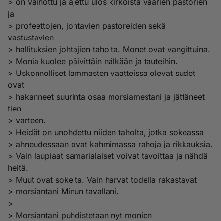
> on vainottu ja ajettu ulos kirkoista väärien pastorien
ja
> profeettojen, johtavien pastoreiden sekä
vastustavien
> hallituksien johtajien taholta. Monet ovat vangittuina.
> Monia kuolee päivittäin nälkään ja tauteihin.
> Uskonnolliset lammasten vaatteissa olevat sudet
ovat
> hakanneet suurinta osaa morsiamestani ja jättäneet
tien
> varteen.
> Heidät on unohdettu niiden taholta, jotka sokeassa
> ahneudessaan ovat kahmimassa rahoja ja rikkauksia.
> Vain laupiaat samarialaiset voivat tavoittaa ja nähdä
heitä.
> Muut ovat sokeita. Vain harvat todella rakastavat
> morsiantani Minun tavallani.
>
> Morsiantani puhdistetaan nyt monien