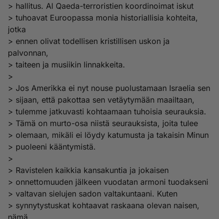
> hallitus. Al Qaeda-terroristien koordinoimat iskut
> tuhoavat Euroopassa monia historiallisia kohteita,
jotka
> ennen olivat todellisen kristillisen uskon ja
palvonnan,
> taiteen ja musiikin linnakkeita.
>
> Jos Amerikka ei nyt nouse puolustamaan Israelia sen
> sijaan, että pakottaa sen vetäytymään maailtaan,
> tulemme jatkuvasti kohtaamaan tuhoisia seurauksia.
> Tämä on murto-osa niistä seurauksista, joita tulee
> olemaan, mikäli ei löydy katumusta ja takaisin Minun
> puoleeni kääntymistä.
>
> Ravistelen kaikkia kansakuntia ja jokaisen
> onnettomuuden jälkeen vuodatan armoni tuodakseni
> valtavan sielujen sadon valtakuntaani. Kuten
> synnytystuskat kohtaavat raskaana olevan naisen,
nämä