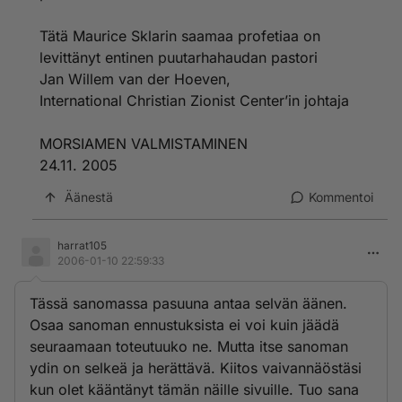
Tätä Maurice Sklarin saamaa profetiaa on
levittänyt entinen puutarhahaudan pastori
Jan Willem van der Hoeven,
International Christian Zionist Center’in johtaja
MORSIAMEN VALMISTAMINEN
24.11. 2005
Äänestä
Kommentoi
harrat105
2006-01-10 22:59:33
Tässä sanomassa pasuuna antaa selvän äänen.
Osaa sanoman ennustuksista ei voi kuin jäädä
seuraamaan toteutuuko ne. Mutta itse sanoman
ydin on selkeä ja herättävä. Kiitos vaivannäöstäsi
kun olet kääntänyt tämän näille sivuille. Tuo sana