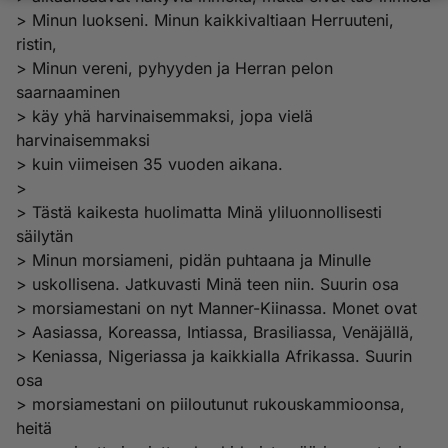
> Minun luokseni. Minun kaikkivaltiaan Herruuteni,
ristin,
> Minun vereni, pyhyyden ja Herran pelon
saarnaaminen
> käy yhä harvinaisemmaksi, jopa vielä
harvinaisemmaksi
> kuin viimeisen 35 vuoden aikana.
>
> Tästä kaikesta huolimatta Minä yliluonnollisesti
säilytän
> Minun morsiameni, pidän puhtaana ja Minulle
> uskollisena. Jatkuvasti Minä teen niin. Suurin osa
> morsiamestani on nyt Manner-Kiinassa. Monet ovat
> Aasiassa, Koreassa, Intiassa, Brasiliassa, Venäjällä,
> Keniassa, Nigeriassa ja kaikkialla Afrikassa. Suurin
osa
> morsiamestani on piiloutunut rukouskammioonsa,
heitä