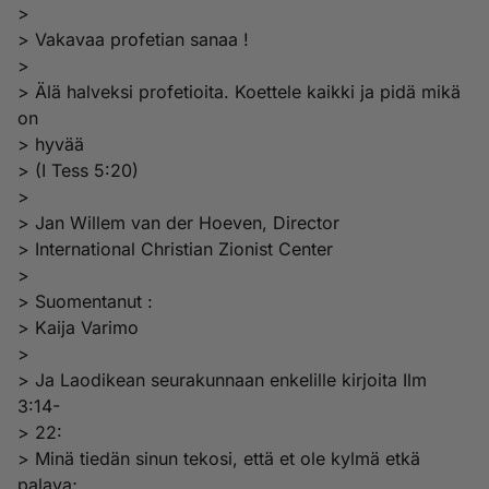
>
> Vakavaa profetian sanaa !
>
> Älä halveksi profetioita. Koettele kaikki ja pidä mikä
on
> hyvää
> (I Tess 5:20)
>
> Jan Willem van der Hoeven, Director
> International Christian Zionist Center
>
> Suomentanut :
> Kaija Varimo
>
> Ja Laodikean seurakunnaan enkelille kirjoita Ilm
3:14-
> 22:
> Minä tiedän sinun tekosi, että et ole kylmä etkä
palava;