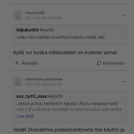
kiljurotta69
2017-06-06 19:27:44
kiljuboi69
kirjoitti:
voiko tän määrän puolittaa,tuleeko mitää sillo
Kyllä voi koska mittasuhteet on kuitenki samat
Äänestä
Kommentoi
Helevettikujanottahaa
2017-06-25 02:42:09
xxx_tytti_xxxx
kirjoitti:
Jotkut puhuu teinitytön kiljusta. Nii,ku haluaisin tehä
sitä 1,5l pulloon,ja mielellää nii ettei porukat sais tietää.
Nii voiko joku antaa tarkat ohjeet siitä et paljonko
Lue lisää
vettä,hiivaa ja sokeria. Ja,pitääkö sitä korkkia välil
aukoa ettei se pullo lojaha sinne kaappii?
Vedät 2kuivahiiva pussia(rainbowta itse käytin) ja
VASTATKAA!