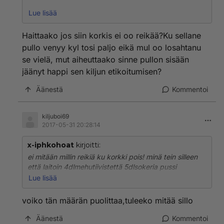
Enpä tosiaan suosittele kraanasta tulevaa lämmintä
Lue lisää
vettä, siihen laitetaan klooria putkiston ruostumisen
estämiseksi. Nyt hiiva on sellainen elävä orgasmi joka
Haittaako jos siin korkis ei oo reikää?Ku sellane
saattaa alkaa muodostaa myrkkyä jos se käydessään
pullo venyy kyl tosi paljo eikä mul oo losahtanu
joutuu kosketukseen jonkun vieraan aineen kanssa.
se vielä, mut aiheuttaako sinne pullon sisään
Kiljuvesi on syytä lämmittää hellalla ihan kylmästä
jäänyt happi sen kiljun etikoitumisen?
vedestä, voit tietenkin lisätä kylmää vettä kraanasta
jos lämmitit liiaksi kiljuvettäsi. Laitat vain käden
Äänestä
Kommentoi
lämpöistä vettä kilju vedeksi jos panet liian kylmää
vettä niin kiljun hiiva ei ala käydä ja jos laitat kuumaa
vettä niin hiiva solut palavat ja kuolevat, siis vain alle
kiljuboi69
neljäkymmen asteista vettä.
2017-05-31 20:28:14
x-iphkohoat
kirjoitti:
ei mitään millin reikiä ku korkki pois! minä tein silleen
että laitoin 4dlmehutiivistettä 5dlsokeria pussi
kuivahiivaa ja 2litraa lämmintä vettä annoin olla viikon
Lue lisää
ja suodatin kunnolla ajan kanssa ja tuli hyvää! :)
voiko tän määrän puolittaa,tuleeko mitää sillo
Äänestä
Kommentoi