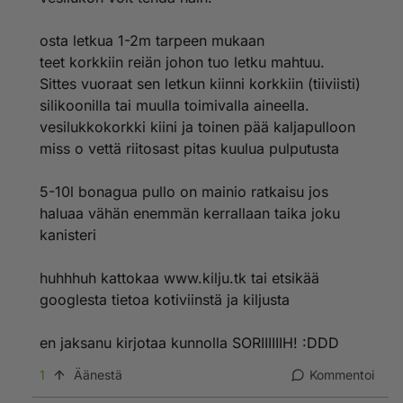
osta letkua 1-2m tarpeen mukaan
teet korkkiin reiän johon tuo letku mahtuu.
Sittes vuoraat sen letkun kiinni korkkiin (tiiviisti)
silikoonilla tai muulla toimivalla aineella.
vesilukkokorkki kiini ja toinen pää kaljapulloon
miss o vettä riitosast pitas kuulua pulputusta
5-10l bonagua pullo on mainio ratkaisu jos
haluaa vähän enemmän kerrallaan taika joku
kanisteri
huhhhuh kattokaa www.kilju.tk tai etsikää
googlesta tietoa kotiviinstä ja kiljusta
en jaksanu kirjotaa kunnolla SORIIIIIIH! :DDD
1
Äänestä
Kommentoi