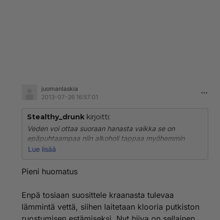
vettä riitosast pitas kuulua pulputusta
5-10l bonagua pullo on mainio ratkaisu jos haluaa
vähän enemmän kerrallaan taika joku kanisteri
huhhhuh kattokaa www.kilju.tk tai etsikää googlesta
tietoa kotiviinstä ja kiljusta
en jaksanu kirjotaa kunnolla SORIIIIIIH! :DDD
juomanlaskia
2013-07-26 16:57:01
Stealthy_drunk
kirjoitti:
Veden voi ottaa suoraan hanasta vaikka se on
epäpuhtaampaa niin alkoholi tappaa myöhemmin
bakteerit samoin kiljun käyminen loppuu ku alkoholista
Lue lisää
tulee niin vahvaa että se tappaa hiivasolut
Pieni huomatus
Enpä tosiaan suosittele kraanasta tulevaa
lämmintä vettä, siihen laitetaan klooria putkiston
ruostumisen estämiseksi. Nyt hiiva on sellainen