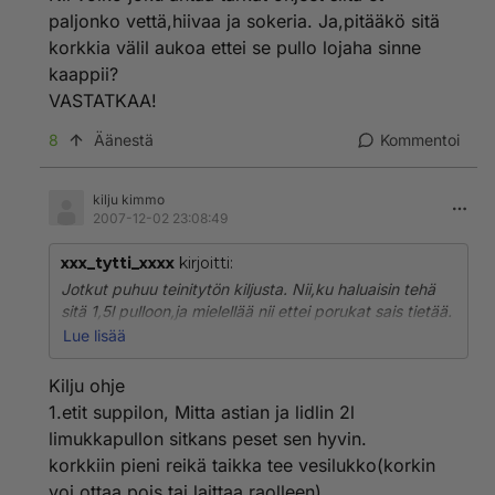
paljonko vettä,hiivaa ja sokeria. Ja,pitääkö sitä
korkkia välil aukoa ettei se pullo lojaha sinne
kaappii?
VASTATKAA!
8
Äänestä
Kommentoi
kilju kimmo
2007-12-02 23:08:49
xxx_tytti_xxxx
kirjoitti:
Jotkut puhuu teinitytön kiljusta. Nii,ku haluaisin tehä
sitä 1,5l pulloon,ja mielellää nii ettei porukat sais tietää.
Nii voiko joku antaa tarkat ohjeet siitä et paljonko
Lue lisää
vettä,hiivaa ja sokeria. Ja,pitääkö sitä korkkia välil
aukoa ettei se pullo lojaha sinne kaappii?
Kilju ohje
VASTATKAA!
1.etit suppilon, Mitta astian ja lidlin 2l
limukkapullon sitkans peset sen hyvin.
korkkiin pieni reikä taikka tee vesilukko(korkin
voi ottaa pois tai laittaa raolleen)