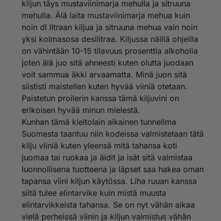
kiljun täys mustaviinimarja mehulla ja sitruuna
mehulla. Älä laita mustaviinimarja mehua kuin
noin dl litraan kiljua ja sitruuna mehua vain noin
yksi kolmasosa desilitraa. Kiljussa näillä ohjeilla
on vähintään 10-15 tilavuus prosenttia alkoholia
joten älä juo sitä ahneesti kuten olutta juodaan
voit sammua äkki arvaamatta. Minä juon sitä
siististi maistellen kuten hyvää viiniä otetaan.
Paistetun proilerin kanssa tämä kiljuvini on
erikoisen hyvää minun mielestä.
Kunhan tämä kieltolain aikainen tunnellma
Suomesta taantuu niin kodeissa valmistetaan tätä
kilju viiniä kuten yleensä mitä tahansa koti
juomaa tai ruokaa ja äidit ja isät sitä valmistaa
luonnollisena tuotteena ja läpset saa hakea oman
tapansa viini kiljun käytössa. Liha ruuan kanssa
siitä tulee elintarvike kuin mistä muusta
elintarvikkeista tahansa. Se on nyt vähän aikaa
vielä perheissä viinin ja kiljun valmistus vähän