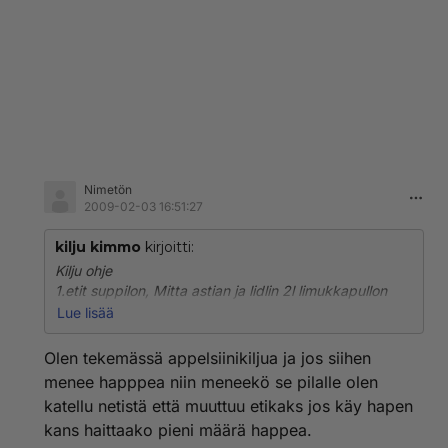
Nimetön
2009-02-03 16:51:27
kilju kimmo
kirjoitti:
Kilju ohje
1.etit suppilon, Mitta astian ja lidlin 2l limukkapullon
sitkans peset sen hyvin.
Lue lisää
korkkiin pieni reikä taikka tee vesilukko(korkin voi
ottaa pois tai laittaa raolleen)
Olen tekemässä appelsiinikiljua ja jos siihen
menee happpea niin meneekö se pilalle olen
2. hankit 1.5/1.9l vettä,3dl suggar, 1tl pikahiivaa.
katellu netistä että muuttuu etikaks jos käy hapen
veden määrän mukaan muut aineet suhteessa
kans haittaako pieni määrä happea.
perusohjeeseen