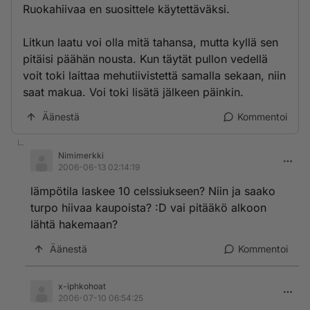
Ruokahiivaa en suosittele käytettäväksi.
Litkun laatu voi olla mitä tahansa, mutta kyllä sen
pitäisi päähän nousta. Kun täytät pullon vedellä
voit toki laittaa mehutiivistettä samalla sekaan, niin
saat makua. Voi toki lisätä jälkeen päinkin.
Äänestä
Kommentoi
Nimimerkki
2006-06-13 02:14:19
lämpötila laskee 10 celssiukseen? Niin ja saako
turpo hiivaa kaupoista? :D vai pitääkö alkoon
lähtä hakemaan?
Äänestä
Kommentoi
x-iphkohoat
2006-07-10 06:54:25