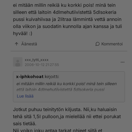
ei mitään millin reikiä ku korkki pois! minä tein
silleen että laitoin 4dlmehutiivistettä 5dlsokeria
pussi kuivahiivaa ja 2litraa lämmintä vettä annoin
olla viikon ja suodatin kunnolla ajan kanssa ja tuli
hyvää! :)
Äänestä
Kommentoi
xxx_tytti_xxxx
2006-10-12 21:27:55
x-iphkohoat
kirjoitti:
ei mitään millin reikiä ku korkki pois! minä tein silleen
että laitoin 4dlmehutiivistettä 5dlsokeria pussi
kuivahiivaa ja 2litraa lämmintä vettä annoin olla viikon
Lue lisää
ja suodatin kunnolla ajan kanssa ja tuli hyvää! :)
Jotkut puhuu teinitytön kiljusta. Nii,ku haluaisin
tehä sitä 1,5l pulloon,ja mielellää nii ettei porukat
sais tietää.
Nii voiko joku antaa tarkat ohjeet siitä et