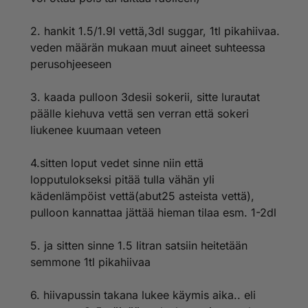
2. hankit 1.5/1.9l vettä,3dl suggar, 1tl pikahiivaa.
veden määrän mukaan muut aineet suhteessa
perusohjeeseen
3. kaada pulloon 3desii sokerii, sitte lurautat
päälle kiehuva vettä sen verran että sokeri
liukenee kuumaan veteen
4.sitten loput vedet sinne niin että
lopputulokseksi pitää tulla vähän yli
kädenlämpöist vettä(abut25 asteista vettä),
pulloon kannattaa jättää hieman tilaa esm. 1-2dl
5. ja sitten sinne 1.5 litran satsiin heitetään
semmone 1tl pikahiivaa
6. hiivapussin takana lukee käymis aika.. eli