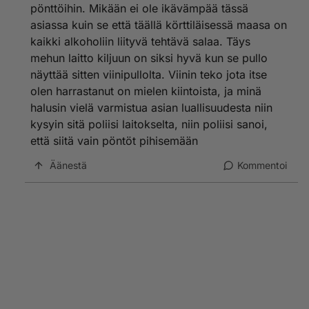
9. kaada !VAROVASTI! kilju pullosta toiseen niin että
pönttöihin. Mikään ei ole ikävämpää tässä
en jaksanu kirjotaa kunnolla SORIIIIIIH! :DDD
pohjamuta ei mene toiseen pulloon. TAIKKA lappoa
asiassa kuin se että täällä körttiläisessä maasa on
isosta pullosta limupulloihin(helpompi kantaa)
kaikki alkoholiin liityvä tehtävä salaa. Täys
mehun laitto kiljuun on siksi hyvä kun se pullo
KYMMENEN-10- JES JES tai HYiPersE
näyttää sitten viinipullolta. Viinin teko jota itse
-jos tykkäät ni ei muuta ku pää sekasi!
olen harrastanut on mielen kiintoista, ja minä
-jos kelpaa nii heitä sekaan tuoremehua tai
halusin vielä varmistua asian luallisuudesta niin
mehutiivistettä EI LIMPPARIA!!(usein maistuu vain
kysyin sitä poliisi laitokselta, niin poliisi sanoi,
paskalta)
että siitä vain pöntöt pihisemään
-jos tuli SAATANAN PAHAA syystä X,, tai et va tykkää
yksinkertaisesti, NIIN anna kylän suurpummille taikka
Äänestä
Kommentoi
heitä mettään OR kastele kaverin kukat sillä ja vähä
muitaki paikoja :D
vesilukon voit tehdä näin:
osta letkua 1-2m tarpeen mukaan
teet korkkiin reiän johon tuo letku mahtuu.
Sittes vuoraat sen letkun kiinni korkkiin (tiiviisti)
silikoonilla tai muulla toimivalla aineella.
vesilukkokorkki kiini ja toinen pää kaljapulloon miss o