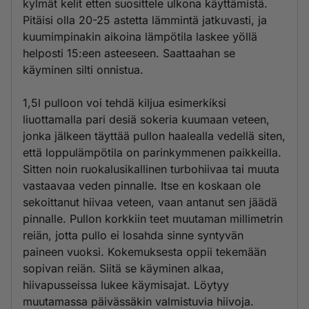
kylmät kelit etten suosittele ulkona käyttämistä.
Pitäisi olla 20-25 astetta lämmintä jatkuvasti, ja
kuumimpinakin aikoina lämpötila laskee yöllä
helposti 15:een asteeseen. Saattaahan se
käyminen silti onnistua.
1,5l pulloon voi tehdä kiljua esimerkiksi
liuottamalla pari desiä sokeria kuumaan veteen,
jonka jälkeen täyttää pullon haalealla vedellä siten,
että loppulämpötila on parinkymmenen paikkeilla.
Sitten noin ruokalusikallinen turbohiivaa tai muuta
vastaavaa veden pinnalle. Itse en koskaan ole
sekoittanut hiivaa veteen, vaan antanut sen jäädä
pinnalle. Pullon korkkiin teet muutaman millimetrin
reiän, jotta pullo ei losahda sinne syntyvän
paineen vuoksi. Kokemuksesta oppii tekemään
sopivan reiän. Siitä se käyminen alkaa,
hiivapusseissa lukee käymisajat. Löytyy
muutamassa päivässäkin valmistuvia hiivoja.