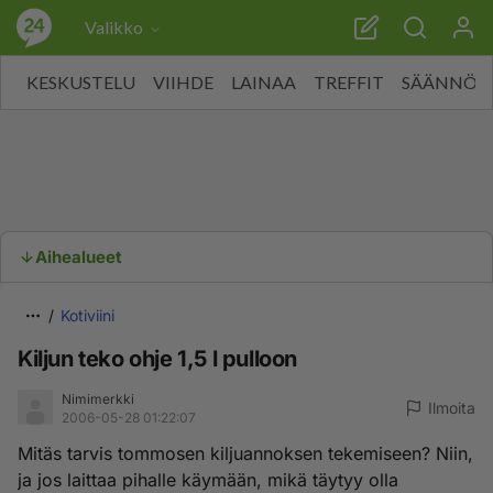
Valikko
KESKUSTELU
VIIHDE
LAINAA
TREFFIT
SÄÄNNÖT
Aihealueet
Kotiviini
Kiljun teko ohje 1,5 l pulloon
Nimimerkki
Ilmoita
2006-05-28 01:22:07
Mitäs tarvis tommosen kiljuannoksen tekemiseen? Niin,
ja jos laittaa pihalle käymään, mikä täytyy olla