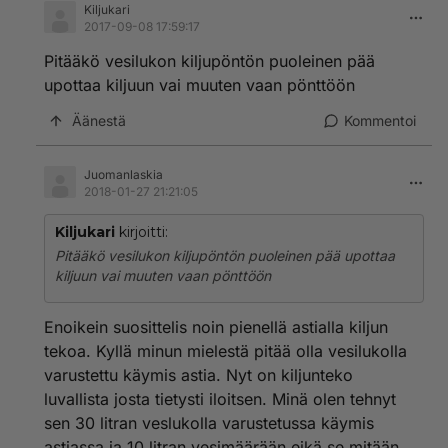
Kiljukari
2017-09-08 17:59:17
Pitääkö vesilukon kiljupöntön puoleinen pää
upottaa kiljuun vai muuten vaan pönttöön
Äänestä
Kommentoi
Juomanlaskia
2018-01-27 21:21:05
Kiljukari
kirjoitti:
Pitääkö vesilukon kiljupöntön puoleinen pää upottaa
kiljuun vai muuten vaan pönttöön
Enoikein suosittelis noin pienellä astialla kiljun
tekoa. Kyllä minun mielestä pitää olla vesilukolla
varustettu käymis astia. Nyt on kiljunteko
luvallista josta tietysti iloitsen. Minä olen tehnyt
sen 30 litran veslukolla varustetussa käymis
astiassa ja 10 litran vesimäärään eikä se mitään