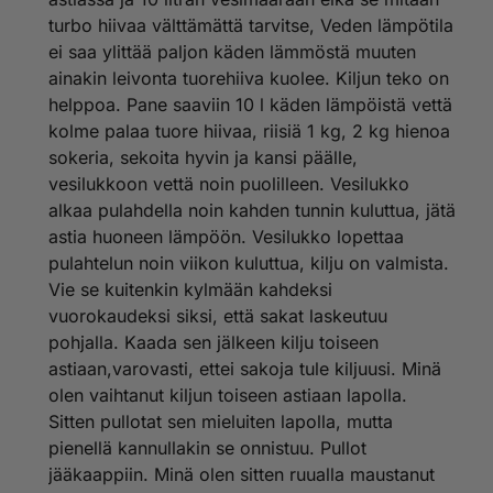
turbo hiivaa välttämättä tarvitse, Veden lämpötila
ei saa ylittää paljon käden lämmöstä muuten
ainakin leivonta tuorehiiva kuolee. Kiljun teko on
helppoa. Pane saaviin 10 l käden lämpöistä vettä
kolme palaa tuore hiivaa, riisiä 1 kg, 2 kg hienoa
sokeria, sekoita hyvin ja kansi päälle,
vesilukkoon vettä noin puolilleen. Vesilukko
alkaa pulahdella noin kahden tunnin kuluttua, jätä
astia huoneen lämpöön. Vesilukko lopettaa
pulahtelun noin viikon kuluttua, kilju on valmista.
Vie se kuitenkin kylmään kahdeksi
vuorokaudeksi siksi, että sakat laskeutuu
pohjalla. Kaada sen jälkeen kilju toiseen
astiaan,varovasti, ettei sakoja tule kiljuusi. Minä
olen vaihtanut kiljun toiseen astiaan lapolla.
Sitten pullotat sen mieluiten lapolla, mutta
pienellä kannullakin se onnistuu. Pullot
jääkaappiin. Minä olen sitten ruualla maustanut