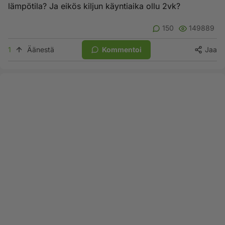
lämpötila? Ja eikös kiljun käyntiaika ollu 2vk?
150
149889
1
Äänestä
Kommentoi
Jaa