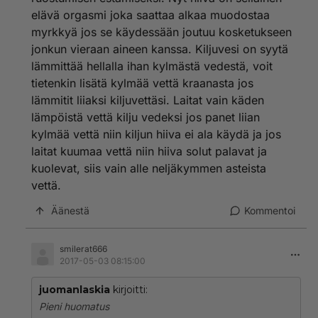
elävä orgasmi joka saattaa alkaa muodostaa
myrkkyä jos se käydessään joutuu kosketukseen
jonkun vieraan aineen kanssa. Kiljuvesi on syytä
lämmittää hellalla ihan kylmästä vedestä, voit
tietenkin lisätä kylmää vettä kraanasta jos
lämmitit liiaksi kiljuvettäsi. Laitat vain käden
lämpöistä vettä kilju vedeksi jos panet liian
kylmää vettä niin kiljun hiiva ei ala käydä ja jos
laitat kuumaa vettä niin hiiva solut palavat ja
kuolevat, siis vain alle neljäkymmen asteista
vettä.
Äänestä
Kommentoi
smilerat666
2017-05-03 08:15:00
juomanlaskia
kirjoitti:
Pieni huomatus