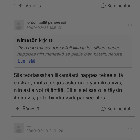
1
Äänestä
Kommentoi
3. kaada pulloon 3desii sokerii, sitte lurautat päälle
kiehuva vettä sen verran että sokeri liukenee kuumaan
veteen
tohtori pallit perseessä
2009-02-25 18:51:31
4.sitten loput vedet sinne niin että lopputulokseksi
pitää tulla vähän yli kädenlämpöist vettä(abut25
Nimetön
kirjoitti:
asteista vettä), pulloon kannattaa jättää hieman tilaa
Olen tekemässä appelsiinikiljua ja jos siihen menee
esm. 1-2dl
happpea niin meneekö se pilalle olen katellu netistä
että muuttuu etikaks jos käy hapen kans haittaako
Lue lisää
5. ja sitten sinne 1.5 litran satsiin heitetään semmone 1tl
pieni määrä happea.
pikahiivaa
Siis teoriassahan liikamäärä happea tekee siitä
etikkaa, mutta jos jos astia on täysin ilmatiivis,
6. hiivapussin takana lukee käymis aika.. eli semmone
3-5 päivää on luultavasti tarpeeks.
niin astia voi räjähtää. Eli siis ei saa olla täysin
käyminen alkaa heti tai kohta ravistuksen ja
ilmatiivis, jotta hiilidioksidi pääsee ulos.
sekoituksen jälkeen. sitte heitä se johonkin piiloon
vanhemmilta !WARNING! kilju haisee mutta sen
Äänestä
Kommentoi
tunnista vain se ketä tuntee kiljun aromin.
7. tärkeää! sitten kun suhina pullossa on loppu tai
.....
2009-03-10 21:01:26
vähäistä niin sitten viet sen pytyn esm. parvekkeelle
tai paikkaan jossa on alle 10 astetta lämpöä jolloin