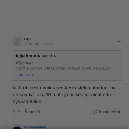
kilju
2019-04-12 15:13:13
kilju kimmo
kirjoitti:
Kilju ohje
1.etit suppilon, Mitta astian ja lidlin 2l limukkapullon
sitkans peset sen hyvin.
Lue lisää
korkkiin pieni reikä taikka tee vesilukko(korkin voi
ottaa pois tai laittaa raolleen)
kiitti ohjeesta vaikka en keskustelua aloittaut nyt
on käynyt joku 19 tuntii ja haisee jo viinal että
2. hankit 1.5/1.9l vettä,3dl suggar, 1tl pikahiivaa.
hyvvää tullee
veden määrän mukaan muut aineet suhteessa
perusohjeeseen
3
Äänestä
Kommentoi
3. kaada pulloon 3desii sokerii, sitte lurautat päälle
kiehuva vettä sen verran että sokeri liukenee kuumaan
minkkilaukku