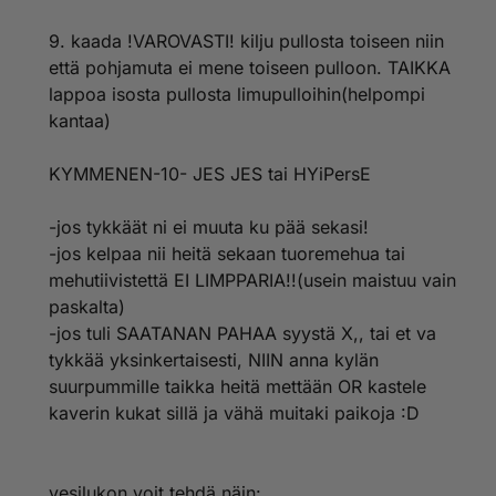
9. kaada !VAROVASTI! kilju pullosta toiseen niin
että pohjamuta ei mene toiseen pulloon. TAIKKA
lappoa isosta pullosta limupulloihin(helpompi
kantaa)
KYMMENEN-10- JES JES tai HYiPersE
-jos tykkäät ni ei muuta ku pää sekasi!
-jos kelpaa nii heitä sekaan tuoremehua tai
mehutiivistettä EI LIMPPARIA!!(usein maistuu vain
paskalta)
-jos tuli SAATANAN PAHAA syystä X,, tai et va
tykkää yksinkertaisesti, NIIN anna kylän
suurpummille taikka heitä mettään OR kastele
kaverin kukat sillä ja vähä muitaki paikoja :D
vesilukon voit tehdä näin: