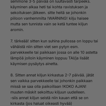
semmone 3-5 päivää on luultavasti tarpeeks.
käyminen alkaa heti tai kohta ravistuksen ja
sekoituksen jälkeen. sitte heitä se johonkin
piiloon vanhemmilta !WARNING! kilju haisee
mutta sen tunnista vain se ketä tuntee kiljun
aromin.
7. tärkeää! sitten kun suhina pullossa on loppu tai
vähäistä niin sitten viet sen pytyn esm.
parvekkeelle tai paikkaan jossa on alle 10 astetta
lämpöä jolloin käyminen loppuu TAI/ja lisäät
käymisen pysäytys ainetta.
8. Sitten annat kiljun kirkastua 2-7 päivää. jätät
sen vaikka parvekkeelle tai johonkin paikkaan
missä se saa olla paikoillaan !KOKO AJAN!
muuten mäskit sekoittuu kiljuun uudelleen.
-siis annat kiljun seistä niin kauan että se on
kirkasta (jos haluat oikeasti hyvää)