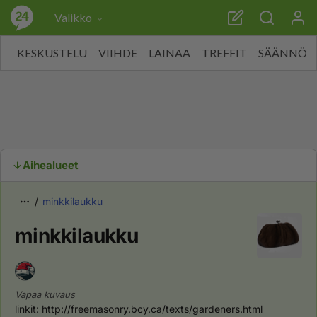
Valikko
KESKUSTELU
VIIHDE
LAINAA
TREFFIT
SÄÄNNÖT
Aihealueet
minkkilaukku
minkkilaukku
Vapaa kuvaus
linkit: http://freemasonry.bcy.ca/texts/gardeners.html