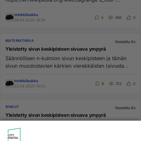
square_theorem , jonka...
minkkilaukku
3
366
0
26.04.2020 18:34
MATEMATIIKKA
Vastattu 6v
Yleistetty sivun keskipisteen sivuava ympyrä
Säännöllisen n-kulmion sivun keskipisteen ja tämän
sivun muodostavien kärkien vierekkäisten (sivusta
ulospäin kumpaankin...
minkkilaukku
8
312
0
23.04.2020 19:02
SINKUT
Vastattu 6v
Yleistetty sivun keskipisteen sivuava ympyrä
Säännöllisen n-kulmion sivun keskipisteen ja tämän
sivun muodostavien kärkien vierekkäisten (sivusta
ulospäin kumpaankin...