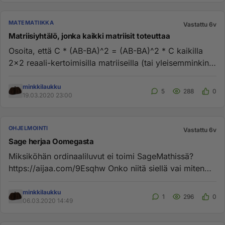
MATEMATIIKKA
Vastattu 6v
Matriisiyhtälö, jonka kaikki matriisit toteuttaa
Osoita, että C * (AB-BA)^2 = (AB-BA)^2 * C kaikilla
2x2 reaali-kertoimisilla matriiseilla (tai yleisemminkin
kertoimet...
minkkilaukku
5
288
0
19.03.2020 23:00
OHJELMOINTI
Vastattu 6v
Sage herjaa Oomegasta
Miksiköhän ordinaaliluvut ei toimi SageMathissä?
https://aijaa.com/9Esqhw Onko niitä siellä vai miten
saa käyttöön? Tyyl...
minkkilaukku
1
296
0
06.03.2020 14:49