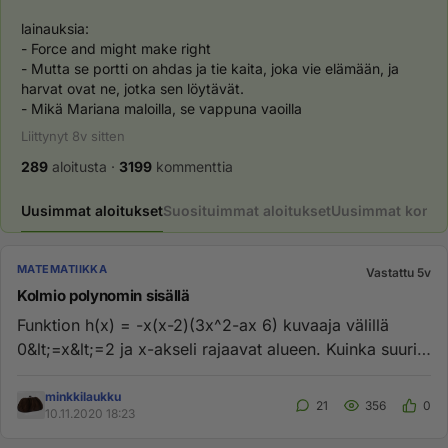
lainauksia:
- Force and might make right
- Mutta se portti on ahdas ja tie kaita, joka vie elämään, ja 
harvat ovat ne, jotka sen löytävät.
- Mikä Mariana maloilla, se vappuna vaoilla
Liittynyt
8v
sitten
289
aloitusta
·
3199
kommenttia
Uusimmat aloitukset
Suosituimmat aloitukset
Uusimmat komme
MATEMATIIKKA
Vastattu 5v
Kolmio polynomin sisällä
Funktion h(x) = -x(x-2)(3x^2-ax 6) kuvaaja välillä
0&lt;=x&lt;=2 ja x-akseli rajaavat alueen. Kuinka suuri
on suurin mah...
minkkilaukku
21
356
0
10.11.2020 18:23