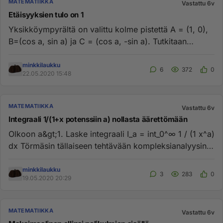
MATEMATIIKKA
Vastattu 6v
Etäisyyksien tulo on 1
Yksikköympyrältä on valittu kolme pistettä A = (1, 0),
B=(cos a, sin a) ja C = (cos a, -sin a). Tutkitaan
funktiota f, j...
minkkilaukku
6
372
0
22.05.2020 15:48
MATEMATIIKKA
Vastattu 6v
Integraali 1/(1+x potenssiin a) nollasta äärettömään
Olkoon a&gt;1. Laske integraali I_a = int_0^∞ 1 / (1 x^a)
dx Törmäsin tällaiseen tehtävään kompleksianalyysin
pariss...
minkkilaukku
3
283
0
19.05.2020 20:29
MATEMATIIKKA
Vastattu 6v