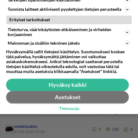
12.04.2020 15:02
Tunnista laitteet aktiivisesti pyydettyjen tietojen perusteella
Erityiset tarkoitukset
MATEMATIIKKA
Vastattu 6v
Tietoturva, väärinkäytösten ehkäiseminen ja virheiden
Melkein tasasivuinen kokonaislukukoordinaattinen kolmio
korjaaminen
Todista, että tason koordinaatistoon ei voida piirtää
Mainonnan ja sisällön tekninen jakelu
tasasivuista kolmiota siten että kaikki kärjet ovat
Hyväksymällä sallit tietojesi käsittelyn. Suostumuksesi koskee
kokonaisluku k...
tätä palvelua, hyväksymättä jättäminen voi vaikuttaa
asiakaskokemukseesi. Jotkut teknologiat saattavat perustella
minkkilaukku
13
439
0
tietojen käsittelyä oikeutetulla edulla, voit vastustaa tätä tai
12.04.2020 14:49
muuttaa muita asetuksia klikkaamalla "Asetukset" linkkiä.
Hyväksy kaikki
TIEDE
Vastattu 6v
Polynomi pisteiden kautta, pidä se positiivisena!
Asetukset
Kolmannen asteen polynomi p kulkee pisteiden (0, 0)
Tietosuoja
(1, 1) (2, a) (3, 1) kautta. Millä a:n arvoilla p(x)&gt;=0
kaikilla ...
minkkilaukku
3
230
0
01.04.2020 07:20