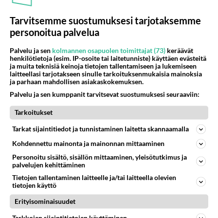
minkkilaukku
6
250
0
23.04.2020 09:51
Tarvitsemme suostumuksesi tarjotaksemme
personoitua palvelua
SALATUT ELÄMÄT
Palvelu ja sen
kolmannen osapuolen toimittajat (73)
keräävät
Vastattu 6v
henkilötietoja (esim. IP-osoite tai laitetunniste) käyttäen evästeitä
Tekeekö Sanni Ismot?
ja muita teknisiä keinoja tietojen tallentamiseen ja lukemiseen
laitteellasi tarjotakseen sinulle tarkoituksenmukaisia mainoksia
Eli päätyy alasti rappukäytävään. Vähän näytti
ja parhaan mahdollisen asiakaskokemuksen.
juonipaljastukset ensi viikolle sellaista viitettä.
Palvelu ja sen kumppanit tarvitsevat suostumuksesi seuraaviin:
Mikäköhän on kiulunko...
minkkilaukku
Tarkoitukset
3
375
0
19.04.2020 12:24
Tarkat sijaintitiedot ja tunnistaminen laitetta skannaamalla
Kohdennettu mainonta ja mainonnan mittaaminen
MATEMATIIKKA
Vastattu 6v
Personoitu sisältö, sisällön mittaaminen, yleisötutkimus ja
Mahdoton määrä pääsiäismunia
palvelujen kehittäminen
Tietojen tallentaminen laitteelle ja/tai laitteella olevien
Pääsiäismunia myydään 7 kappaleen ja 12 kappaleen
tietojen käyttö
paketeissa. Mitkä määrät munia ovat mahdottomat
Erityisominaisuudet
ostaa? Keksi yleinen ...
minkkilaukku
Tarkkojen sijaintitietojen käyttäminen
8
244
0