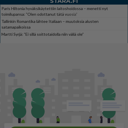
STARA.FI
Paris Hiltonia hyväksikäytettiin laitoshoidossa – menetti nyt
toimilupansa: ”Olen odottanut tätä vuosia”
Tallinkin Romantika lähtee Italiaan – muutoksia alusten
satamapaikoissa
Martti Syrjä: ”Ei sillä soittotaidolla niin väliä ole”