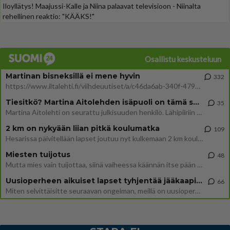
Iloyllätys! Maajussi-Kalle ja Niina palaavat televisioon - Niinalta
rehellinen reaktio: "KÄÄKS!"
Osallistu keskusteluun
Martinan bisneksillä ei mene hyvin
332
https://www.iltalehti.fi/viihdeuutiset/a/c46da6ab-340f-4790-aaa7-0865eed2336 Yrityksen konkurssihakemus on tullut kärä
Tiesitkö? Martina Aitolehden isäpuoli on tämä suosittu laulaja
35
Martina Aitolehti on seurattu julkisuuden henkilö. Lähipiiriin mahtuu muitakin tunnettuja henkilöitä. Tiesitkö, että Ma
2 km on nykyään liian pitkä koulumatka
109
Hesarissa päivitellään lapset joutuu nyt kulkemaan 2 km kouluun jösses. Ruostefillarilla tuo matka menee vaikka miten äk
Miesten tuijotus
48
Mutta mies vain tuijottaa, siinä vaiheessa käännän itse pään pois. Mikä juttu? Yleensä jos joku tuijottaa tai katsoo, hä
Uusioperheen aikuiset lapset tyhjentää jääkaapin käydessään
66
Miten selvittäisitte seuraavan ongelman, meillä on uusioperhe, minulla teini-ikäiset lapset ja puolisolla aikuiset, jotk