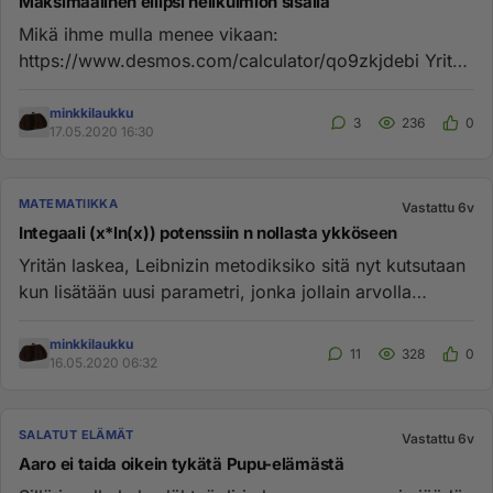
Maksimaalinen ellipsi nelikulmion sisällä
Mikä ihme mulla menee vikaan:
https://www.desmos.com/calculator/qo9zkjdebi Yritän
tämän ohjeen mukaan: http://chrisjone...
minkkilaukku
3
236
0
17.05.2020 16:30
MATEMATIIKKA
Vastattu 6v
Integaali (x*ln(x)) potenssiin n nollasta ykköseen
Yritän laskea, Leibnizin metodiksiko sitä nyt kutsutaan
kun lisätään uusi parametri, jonka jollain arvolla
integraali sa...
minkkilaukku
11
328
0
16.05.2020 06:32
SALATUT ELÄMÄT
Vastattu 6v
Aaro ei taida oikein tykätä Pupu-elämästä