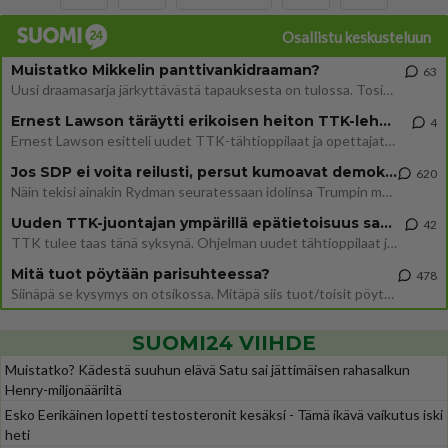
Osallistu keskusteluun
Muistatko Mikkelin panttivankidraaman?
63
Uusi draamasarja järkyttävästä tapauksesta on tulossa. Tositapahtumiin perustuva sarja ammentaa vuoden 1986 Mikkelin pan
Ernest Lawson täräytti erikoisen heiton TTK-lehdistötilaisuudessa: " Onko tässä tarkoituksena...?"
4
Ernest Lawson esitteli uudet TTK-tähtioppilaat ja opettajat torstaina 6.8. lehdistölle. Tulevalla kaudella on yksi hausk
Jos SDP ei voita reilusti, persut kumoavat demokratian Suomesta
620
Näin tekisi ainakin Rydman seuratessaan idolinsa Trumpin mallia https://www.is.fi/politiikka/art-2000012187244.html
Uuden TTK-juontajan ympärillä epätietoisuus sakenee - Nyt MTV hämmentää soppaa
42
TTK tulee taas tänä syksynä. Ohjelman uudet tähtioppilaat julkistetaan torstaina 6. elokuuta klo 14 alkavassa lehdistö
Mitä tuot pöytään parisuhteessa?
478
Siinäpä se kysymys on otsikossa. Mitäpä siis tuot/toisit pöytään parisuhteessa? Oletko mies vai nainen? Koetko sen mitä
SUOMI24 VIIHDE
Muistatko? Kädestä suuhun elävä Satu sai jättimäisen rahasalkun
Henry-miljonääriltä
Esko Eerikäinen lopetti testosteronit kesäksi - Tämä ikävä vaikutus iski
heti