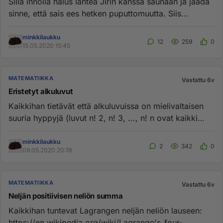
Sillä innolla halus lähteä Jirin kanssa saunaan ja jäädä
sinne, että sais ees hetken puputtomuutta. Siis
toljottaako se ...
minkkilaukku
12
259
0
15.05.2020 15:45
MATEMATIIKKA
Vastattu 6v
Eristetyt alkuluvut
Kaikkihan tietävät että alkuluvuissa on mielivaltaisen
suuria hyppyjä (luvut n! 2, n! 3, ..., n! n ovat kaikki
yhdistett...
minkkilaukku
2
342
0
09.05.2020 20:19
MATEMATIIKKA
Vastattu 6v
Neljän positiivisen neliön summa
Kaikkihan tuntevat Lagrangen neljän neliön lauseen:
https://en.wikipedia.org/wiki/Lagrange's_four-