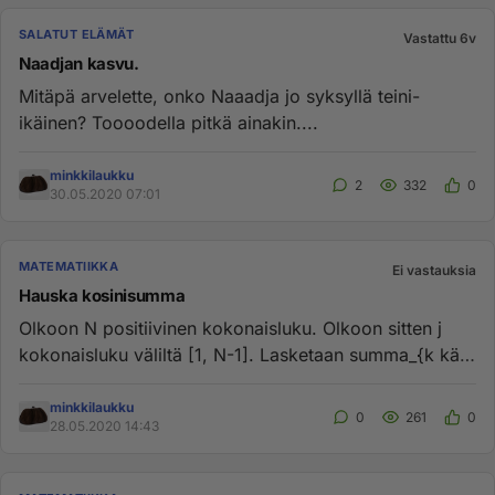
SALATUT ELÄMÄT
Vastattu 6v
Naadjan kasvu.
Mitäpä arvelette, onko Naaadja jo syksyllä teini-
ikäinen? Toooodella pitkä ainakin....
minkkilaukku
2
332
0
30.05.2020 07:01
MATEMATIIKKA
Ei vastauksia
Hauska kosinisumma
Olkoon N positiivinen kokonaisluku. Olkoon sitten j
kokonaisluku väliltä [1, N-1]. Lasketaan summa_{k käy
1:stä N:ään} t...
minkkilaukku
0
261
0
28.05.2020 14:43