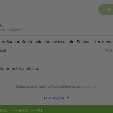
Lähe
sku
-02-19 10:08:00
en Saanan Kokkolasta.itse asiassa kaks Saanaa...kerro e
estä
K
Kommentoi aloitusta...
Ketjusta on poistettu
0
sääntöjenvastaista viestiä.
Takaisin ylös
MMAT KESKUSTELUT