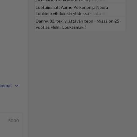
Luetuimmat: Aarne Pelkonen ja Noora
Louhimo vihdoinkin yhdessä - Tätä moni jo
odotti
Danny, 83, teki yllättävän teon - Missä on 25-
vuotias Helmi Loukasmäki?
immat
5000