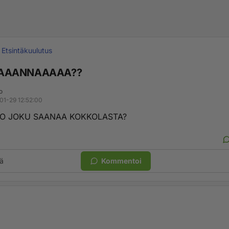
Etsintäkuulutus
AAANNAAAAA??
o
01-29 12:52:00
O JOKU SAANAA KOKKOLASTA?
ä
Kommentoi