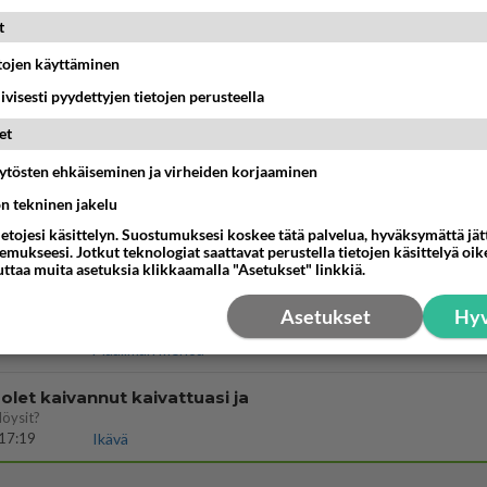
t
vattusi
jossakin suhteessa?
etojen käyttäminen
17:47
Ikävä
iivisesti pyydettyjen tietojen perusteella
enko ymmärtänyt oikein?
et
ainen suhde/molemmat ovat täysin poissuljettuja asioita? Nainen
äytösten ehkäiseminen ja virheiden korjaaminen
11:40
Ikävä
ön tekninen jakelu
ietojesi käsittelyn. Suostumuksesi koskee tätä palvelua, hyväksymättä jä
mukseesi. Jotkut teknologiat saattavat perustella tietojen käsittelyä oike
03:21
Kitee
uttaa muita asetuksia klikkaamalla "Asetukset" linkkiä.
Perussuomalaisten kannatus nousi rytinäll
Asetukset
Hyv
03:24
Maailman menoa
let kaivannut kaivattuasi ja
löysit?
17:19
Ikävä