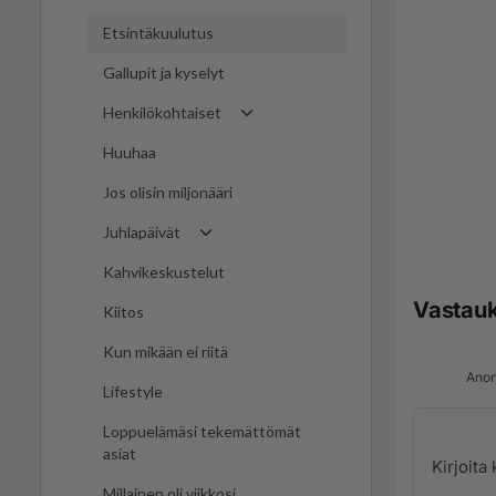
Etsintäkuulutus
Gallupit ja kyselyt
Henkilökohtaiset
Huuhaa
Jos olisin miljonääri
Juhlapäivät
Kahvikeskustelut
Vastau
Kiitos
Kun mikään ei riitä
Anon
Lifestyle
Loppuelämäsi tekemättömät
asiat
Millainen oli viikkosi