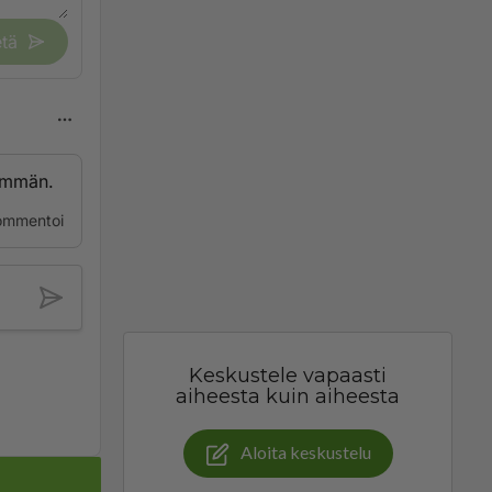
tä
nemmän.
ommentoi
Keskustele vapaasti
aiheesta kuin aiheesta
Aloita keskustelu