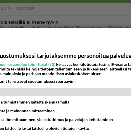
IKKO
KUUKAUSI
bisneksillä ei mene hyvin
05:51
Kotimaiset julkkisjuorut
 Martina Aitolehden isäpuoli on tämä suosittu laulaja
uostumuksesi tarjotaksemme personoitua palvelu
07:23
Kotimaiset julkkisjuorut
nen osapuolen toimittajat (73)
keräävät henkilötietoja (esim. IP-osoite ta
 muita teknisiä keinoja tietojen tallentamiseen ja lukemiseen laitteellasi t
ä kaivattusi on tehnyt?
a mainoksia ja parhaan mahdollisen asiakaskokemuksen.
anit tarvitsevat suostumuksesi seuraaviin:
13:25
Ikävä
dän välit
antua tästä?
t ja tunnistaminen laitetta skannaamalla
05:34
Ikävä
ta ja mainonnan mittaaminen
ei voita reilusti, persut kumoavat demokratian Suomes
sisällön mittaaminen, yleisötutkimus ja palvelujen kehittäminen
n laitteelle ja/tai laitteella olevien tietojen käyttö
09:02
Maailman menoa