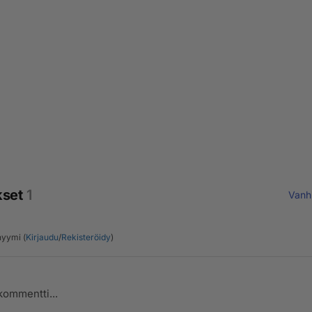
kset
1
Vanh
yymi (
Kirjaudu
/
Rekisteröidy
)