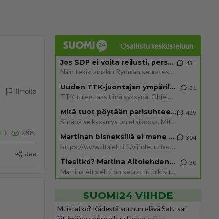
Osallistu keskusteluun
Jos SDP ei voita reilusti, persut kumoavat demokratian Suomesta
431
Näin tekisi ainakin Rydman seuratessaan idolinsa Trumpin mallia https://www.is.fi/politiikka/art-2000012187244.html
Uuden TTK-juontajan ympärillä epätietoisuus sakenee - Nyt MTV hämmentää soppaa
31
Ilmoita
TTK tulee taas tänä syksynä. Ohjelman uudet tähtioppilaat julkistetaan torstaina 6. elokuuta klo 14 alkavassa lehdistö
Mitä tuot pöytään parisuhteessa?
429
Siinäpä se kysymys on otsikossa. Mitäpä siis tuot/toisit pöytään parisuhteessa? Oletko mies vai nainen? Koetko sen mitä
1
288
Martinan bisneksillä ei mene hyvin
304
https://www.iltalehti.fi/viihdeuutiset/a/c46da6ab-340f-4790-aaa7-0865eed2336 Yrityksen konkurssihakemus on tullut kärä
Jaa
Tiesitkö? Martina Aitolehden isäpuoli on tämä suosittu laulaja
30
Martina Aitolehti on seurattu julkisuuden henkilö. Lähipiiriin mahtuu muitakin tunnettuja henkilöitä. Tiesitkö, että Ma
SUOMI24 VIIHDE
Muistatko? Kädestä suuhun elävä Satu sai
jättimäisen rahasalkun Henry-miljonääriltä