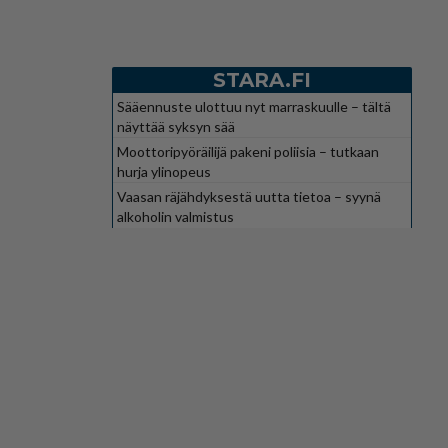
STARA.FI
Sääennuste ulottuu nyt marraskuulle – tältä
näyttää syksyn sää
Moottoripyöräilijä pakeni poliisia – tutkaan
hurja ylinopeus
Vaasan räjähdyksestä uutta tietoa – syynä
alkoholin valmistus