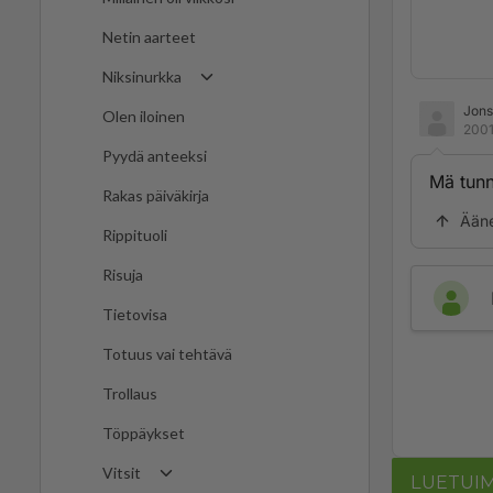
Netin aarteet
Niksinurkka
Jon
Olen iloinen
2001
Pyydä anteeksi
Mä tunn
Rakas päiväkirja
Ään
Rippituoli
Risuja
Tietovisa
Totuus vai tehtävä
Trollaus
Töppäykset
Vitsit
LUETUI