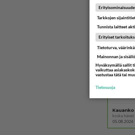
Erityisominaisuude
Onko kai
Kummallinen 
Tarkkojen sijaintiti
05.08.2026 
Tunnista laitteet akt
Mies, ol
Erityiset tarkoituks
Ystävyys/sal
Tietoturva, väärink
05.08.2026 
Mainonnan ja sisäll
Hyväksymällä sallit t
vaikuttaa asiakaskoke
05.08.2026 
vastustaa tätä tai mu
Tietosuoja
06.08.2026 
Kauanko o
koska hänet 
05.08.2026 