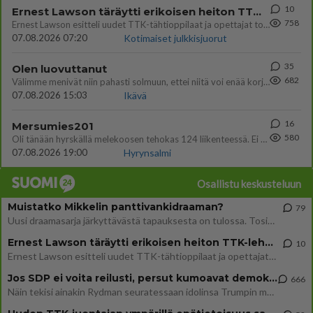
10
Ernest Lawson täräytti erikoisen heiton TTK-lehdistötilaisuudessa: " Onko tässä tarkoituksena...?"
758
Ernest Lawson esitteli uudet TTK-tähtioppilaat ja opettajat torstaina 6.8. lehdistölle. Tulevalla kaudella on yksi hausk
07.08.2026 07:20
Kotimaiset julkkisjuorut
35
Olen luovuttanut
682
Välimme menivät niin pahasti solmuun, ettei niitä voi enää korjata. On aika jatkaa elämässä eteenpäin. Toivon sulle kaik
07.08.2026 15:03
Ikävä
16
Mersumies201
580
Oli tänään hyrskällä melekoosen tehokas 124 liikenteessä. Ei paljon vastamäki haitannu....
07.08.2026 19:00
Hyrynsalmi
Osallistu keskusteluun
Muistatko Mikkelin panttivankidraaman?
79
Uusi draamasarja järkyttävästä tapauksesta on tulossa. Tositapahtumiin perustuva sarja ammentaa vuoden 1986 Mikkelin pan
Ernest Lawson täräytti erikoisen heiton TTK-lehdistötilaisuudessa: " Onko tässä tarkoituksena...?"
10
Ernest Lawson esitteli uudet TTK-tähtioppilaat ja opettajat torstaina 6.8. lehdistölle. Tulevalla kaudella on yksi hausk
Jos SDP ei voita reilusti, persut kumoavat demokratian Suomesta
666
Näin tekisi ainakin Rydman seuratessaan idolinsa Trumpin mallia https://www.is.fi/politiikka/art-2000012187244.html