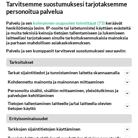
Tarvitsemme suostumuksesi tarjotaksemme
personoitua palvelua
Palvelu ja sen
kolmannen osapuolen toimittajat (73)
keräävät
henkilötietoja (esim. IP-osoite tai laitetunniste) käyttäen evästeitä
ja muita teknisiä keinoja tietojen tallentamiseen ja lukemiseen
laitteellasi tarjotakseen sinulle tarkoituksenmukaisia mainoksia
ja parhaan mahdollisen asiakaskokemuksen.
Palvelu ja sen kumppanit tarvitsevat suostumuksesi seuraaviin:
Tarkoitukset
Tarkat sijaintitiedot ja tunnistaminen laitetta skannaamalla
Kohdennettu mainonta ja mainonnan mittaaminen
Personoitu sisältö, sisällön mittaaminen, yleisötutkimus ja
palvelujen kehittäminen
T:äijä
2001-02-24 03:11:00
Tietojen tallentaminen laitteelle ja/tai laitteella olevien
tietojen käyttö
kim
kirjoitti:
Erityisominaisuudet
sinähän hupakko oot ku mittarii tolleen kattelet
siinähän olis voinu paleltuu paikat
Tarkkojen sijaintitietojen käyttäminen