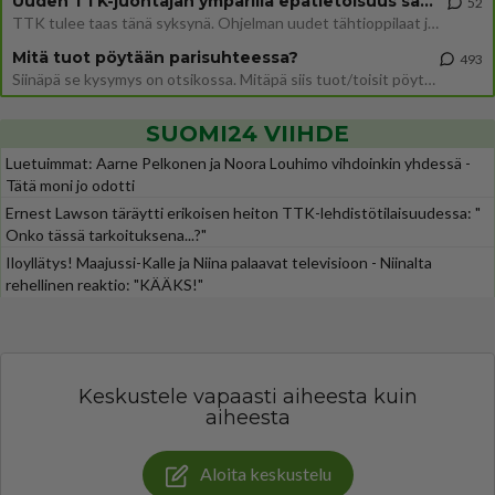
Uuden TTK-juontajan ympärillä epätietoisuus sakenee - Nyt MTV hämmentää soppaa
52
TTK tulee taas tänä syksynä. Ohjelman uudet tähtioppilaat julkistetaan torstaina 6. elokuuta klo 14 alkavassa lehdistö
Mitä tuot pöytään parisuhteessa?
493
Siinäpä se kysymys on otsikossa. Mitäpä siis tuot/toisit pöytään parisuhteessa? Oletko mies vai nainen? Koetko sen mitä
SUOMI24 VIIHDE
Luetuimmat: Aarne Pelkonen ja Noora Louhimo vihdoinkin yhdessä -
Tätä moni jo odotti
Ernest Lawson täräytti erikoisen heiton TTK-lehdistötilaisuudessa: "
Onko tässä tarkoituksena...?"
Iloyllätys! Maajussi-Kalle ja Niina palaavat televisioon - Niinalta
rehellinen reaktio: "KÄÄKS!"
Keskustele vapaasti aiheesta kuin
aiheesta
Aloita keskustelu