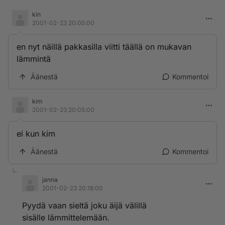
kin
2001-02-23 20:05:00
en nyt näillä pakkasilla viitti täällä on mukavan
lämmintä
Äänestä
Kommentoi
kim
2001-02-23 20:05:00
ei kun kim
Äänestä
Kommentoi
janna
2001-02-23 20:18:00
Pyydä vaan sieltä joku äijä välillä
sisälle lämmittelemään.