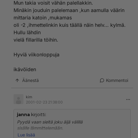
Mun takia voisit vähän palellakkin.
Minäkin jouduin palelemaan ,kun aamulla väärin
mittaria katoin ,mukamas
oli -2 ,ihmettelinkin kuis täällä näin helv... kylmä.
Hullu lähdin
vielä fillarilla töihin.
Hyviä viikonloppuja
ikävöiden
Äänestä
Kommentoi
kim
2001-02-23 21:38:00
janna
kirjoitti:
Pyydä vaan sieltä joku äijä välillä
sisälle lämmittelemään.
Mun takia voisit vähän palellakkin.
Lue lisää