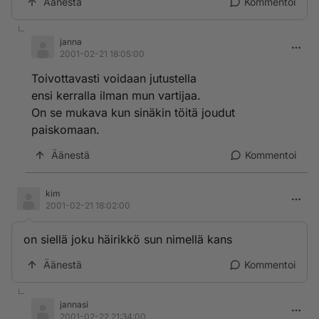
Äänestä
Kommentoi
janna
2001-02-21 18:05:00
Toivottavasti voidaan jutustella
ensi kerralla ilman mun vartijaa.
On se mukava kun sinäkin töitä joudut
paiskomaan.
Äänestä
Kommentoi
kim
2001-02-21 18:02:00
on siellä joku häirikkö sun nimellä kans
Äänestä
Kommentoi
jannasi
2001-02-22 21:34:00