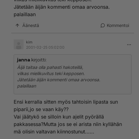
keppihevonen....
Jätetään äijän kommenti omaa arvoonsa.
palaillaan
Äänestä
Kommentoi
kim
2001-02-25 05:02:00
janna
kirjoitti:
Äijä taitaa olla pahasti hakoteillä,
vilkas mielikuvitus teki kepposen.
Jätetään äijän kommenti omaa arvoonsa.
palaillaan
Ensi kerralla sitten myös tahtoisin lipasta sun
piparii,jo se vaan käy??
Vai jäätykö se silloin kun ajelit pyörällä
pakkasessa?Mutta jos se ei arista niin kyllähän
mä olisin valtavan kiinnostunut......