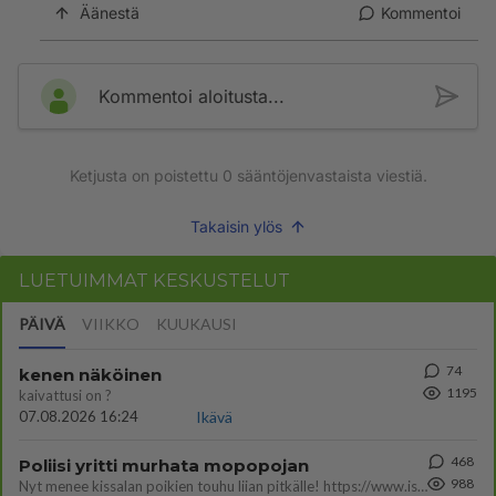
Äänestä
Kommentoi
Kommentoi aloitusta...
Ketjusta on poistettu
0
sääntöjenvastaista viestiä.
Takaisin ylös
LUETUIMMAT KESKUSTELUT
PÄIVÄ
VIIKKO
KUUKAUSI
74
kenen näköinen
1195
kaivattusi on ?
07.08.2026 16:24
Ikävä
468
Poliisi yritti murhata mopopojan
988
Nyt menee kissalan poikien touhu liian pitkälle! https://www.is.fi/kotimaa/art-2000012193221.html Karu video mopomiiti