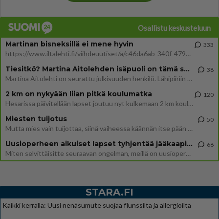
Osallistu keskusteluun
Martinan bisneksillä ei mene hyvin
333
https://www.iltalehti.fi/viihdeuutiset/a/c46da6ab-340f-4790-aaa7-0865eed2336 Yrityksen konkurssihakemus on tullut kärä
Tiesitkö? Martina Aitolehden isäpuoli on tämä suosittu laulaja
38
Martina Aitolehti on seurattu julkisuuden henkilö. Lähipiiriin mahtuu muitakin tunnettuja henkilöitä. Tiesitkö, että Ma
2 km on nykyään liian pitkä koulumatka
120
Hesarissa päivitellään lapset joutuu nyt kulkemaan 2 km kouluun jösses. Ruostefillarilla tuo matka menee vaikka miten äk
Miesten tuijotus
50
Mutta mies vain tuijottaa, siinä vaiheessa käännän itse pään pois. Mikä juttu? Yleensä jos joku tuijottaa tai katsoo, hä
Uusioperheen aikuiset lapset tyhjentää jääkaapin käydessään
66
Miten selvittäisitte seuraavan ongelman, meillä on uusioperhe, minulla teini-ikäiset lapset ja puolisolla aikuiset, jotk
STARA.FI
Kaikki kerralla: Uusi nenäsumute suojaa flunssilta ja allergioilta