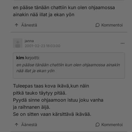
en pääse tänään chattiin kun olen ohjaamossa
ainakin nää illat ja ekan yön
Äänestä
Kommentoi
janna
2001-02-23 18:03:00
kim
kirjoitti:
en pääse tänään chattiin kun olen ohjaamossa ainakin
nää illat ja ekan yön
Tuleepas taas kova ikävä,kun näin
pitkä tauko täytyy pitää.
Pyydä sinne ohjaamoon istuu joku vanha
ja raihnanen äijä.
Se on sitten vaan kärsittävä ikävää.
Äänestä
Kommentoi