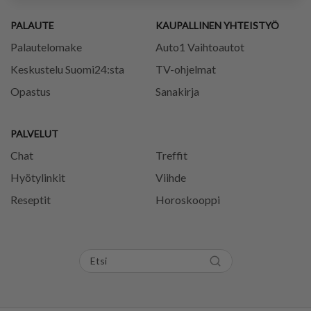
PALAUTE
KAUPALLINEN YHTEISTYÖ
Palautelomake
Auto1 Vaihtoautot
Keskustelu Suomi24:sta
TV-ohjelmat
Opastus
Sanakirja
PALVELUT
Chat
Treffit
Hyötylinkit
Viihde
Reseptit
Horoskooppi