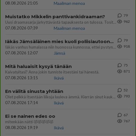
08.08.2026 21:05
Maailman menoa
79
Muistatko Mikkelin panttivankidraaman?
962
Uusi draamasarja järkyttävästä tapauksesta on tulossa. Tositapahtumiin perustuva sarja ammentaa vuoden 1986 Mikkelin pan
07.08.2026 07:39
Maailman menoa
79
Iäkäs Jämsäläinen mies kuoli poliisiautoon matkalla Jyväskylän putkaan
918
Iäkäs vanhus humalassa niin huonossa kunnossa, ettei pystynyt huolehtimaan itsestään niin ainoa apu sillä hetkellä oli
07.08.2026 12:07
Jämsä
75
Mitä haluaisit kysyä tänään
871
Kaivatultasi? Anna jokin tunniste itsestäni tai hänestä.
07.08.2026 13:15
Ikävä
52
En välitä sinusta yhtään
793
Olet pelkkä itsestään liikoja luuleva ämmä. Kierrän sinut kaukaa nyt ja aina. Olit mulle pelkkä lelu vaan.
07.08.2026 17:14
Ikävä
67
Ei se nainen edes oo
767
mitenkään nätti 🤣🤣🤣🤣🤣
08.08.2026 19:19
Ikävä