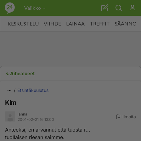
Valikko
KESKUSTELU
VIIHDE
LAINAA
TREFFIT
SÄÄNNÖT
Aihealueet
Etsintäkuulutus
Kim
janna
Ilmoita
2001-02-21 16:13:00
Anteeksi, en arvannut että tuosta r...
tuollaisen riesan saimme.