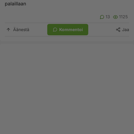
palaillaan
13
1125
Äänestä
Kommentoi
Jaa