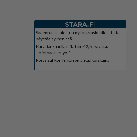
STARA.FI
Sääennuste ulottuu nyt marraskuulle – tältä
näyttää syksyn sää
Kanariansaarilla mitattiin 42,6 astetta:
”Infernaaliset yöt”
Pörssisähkön hinta romahtaa torstaina