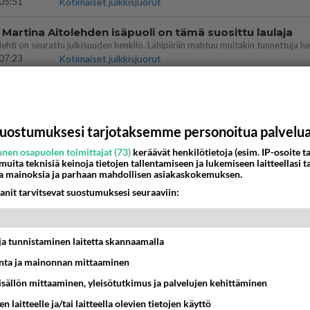
05:51
Kotimaiset julkkisjuorut
 Martina Aitolehden isäpuoli on tämä suosittu laulaja
07:23
Kotimaiset julkkisjuorut
ä kaivattusi on tehnyt?
13:25
Ikävä
uostumuksesi tarjotaksemme personoitua palvelu
dän välit
nen osapuolen toimittajat (73)
keräävät henkilötietoja (esim. IP-osoite ta
antua tästä?
 muita teknisiä keinoja tietojen tallentamiseen ja lukemiseen laitteellasi t
05:34
Ikävä
a mainoksia ja parhaan mahdollisen asiakaskokemuksen.
anit tarvitsevat suostumuksesi seuraaviin:
ei voita reilusti, persut kumoavat demokratian Suomes
09:02
Maailman menoa
t ja tunnistaminen laitetta skannaamalla
vattusi
ta ja mainonnan mittaaminen
jossakin suhteessa?
sisällön mittaaminen, yleisötutkimus ja palvelujen kehittäminen
17:47
Ikävä
n laitteelle ja/tai laitteella olevien tietojen käyttö