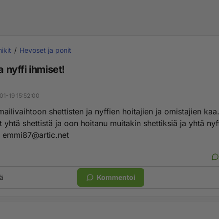
ikit
Hevoset ja ponit
a nyffi ihmiset!
01-19 15:52:00
mailivaihtoon shettisten ja nyffien hoitajien ja omistajien kaa.
 yhtä shettistä ja oon hoitanu muitakin shettiksiä ja yhtä nyf
a
emmi87@artic.net
ä
Kommentoi