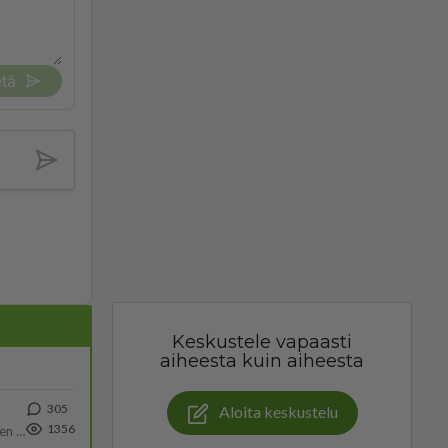
tä
Keskustele vapaasti
aiheesta kuin aiheesta
305
Aloita keskustelu
1356
https://www.iltalehti.fi/viihdeuutiset/a/c46da6ab-340f-4790-aaa7-0865eed2336 Yrityksen konkurssihakemus on tullut kärä