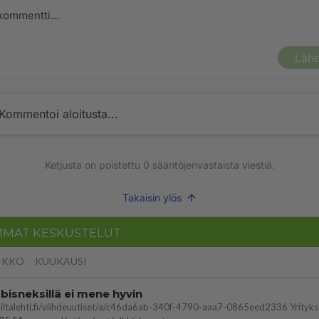
Lähe
Kommentoi aloitusta...
Ketjusta on poistettu
0
sääntöjenvastaista viestiä.
Takaisin ylös
MMAT KESKUSTELUT
IKKO
KUUKAUSI
bisneksillä ei mene hyvin