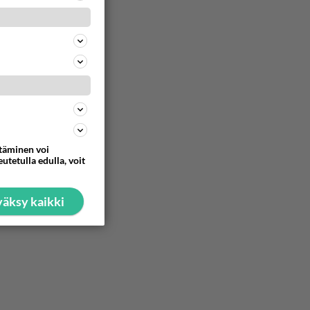
73
625
87
Kiteen Pallon superpesisjoukkue pelaa huumeiden vaikutuksen alaisena
610
Huumerikos. Yleisesti uskotaan, että se seikka, että eräs KiPan pelaaja kärähtää huumeista, on vain jäävuoren huippu. M
460
ä Ylen tänään julkaisemassa tuoreimmassa gallup-kyselyssä.
594
https://yle.fi/a/74-20239449 Perussuomalaisilla hurja- ja ylivoimaisesti suurin nousu tässä uudessa Ylen gallupissa. Kyl
ttäminen voi
utetulla edulla, voit
38
592
äksy kaikki