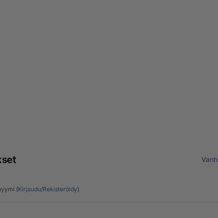
kset
Vanh
yymi (
Kirjaudu
/
Rekisteröidy
)