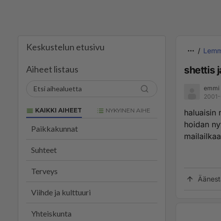
Keskustelun etusivu
Lemm
Aiheet listaus
shettis j
emmi
2001-
KAIKKI AIHEET
NYKYINEN AIHE
haluaisin 
hoidan nyt
Paikkakunnat
mailailka
Suhteet
Terveys
Äänest
Viihde ja kulttuuri
Yhteiskunta