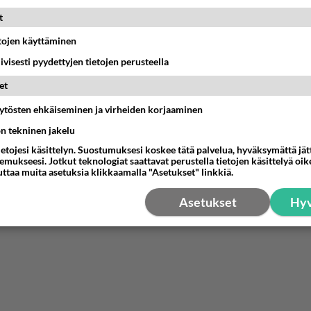
enko ymmärtänyt oikein?
t
ainen suhde/molemmat ovat täysin poissuljettuja asioita? Nainen
11:40
Ikävä
etojen käyttäminen
iivisesti pyydettyjen tietojen perusteella
et
03:21
Kitee
äytösten ehkäiseminen ja virheiden korjaaminen
Perussuomalaisten kannatus nousi rytinäll
ön tekninen jakelu
03:24
Maailman menoa
ietojesi käsittelyn. Suostumuksesi koskee tätä palvelua, hyväksymättä jä
mukseesi. Jotkut teknologiat saattavat perustella tietojen käsittelyä oike
uttaa muita asetuksia klikkaamalla "Asetukset" linkkiä.
let kaivannut kaivattuasi ja
löysit?
Asetukset
Hyv
17:19
Ikävä