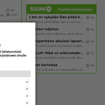
Osallistu keskusteluun
30
1117
Martina Aitolehti on seurattu julkisuuden henkilö. Lähipiiriin mahtuu muitakin tunnettuja henkilöitä. Tiesitkö, että Ma
2 km on nykyään liian pitkä koulumatka
96
Hesarissa päivitellään lapset joutuu nyt kulkemaan 2 km kouluun jösses. Ruostefillarilla tuo matka menee vaikka miten äk
Miesten tuijotus
62
42
Mutta mies vain tuijottaa, siinä vaiheessa käännän itse pään pois. Mikä juttu? Yleensä jos joku tuijottaa tai katsoo, hä
902
Uusioperheen aikuiset lapset tyhjentää jääkaapin käydessään
43
a
Miten selvittäisitte seuraavan ongelman, meillä on uusioperhe, minulla teini-ikäiset lapset ja puolisolla aikuiset, jotk
72
i laitetunniste)
GALLUP: Mikä on arkiruokabravuurisi?
901
17
arjotakseen sinulle
Lomat on monella lomailtu ja arki alkaa. Se voi tarkoittaa myös sitä, että grillailut on grillattu ja palataan arjen ruo
Naiset kertokaa
43
434
ta
Miksi se että mies on seksuaalinen ja haluaa seksiä ja te olette hänen mielestänne haluttava on vastenmielistä? Mikä sii
807
Näin tekisi ainakin Rydman seuratessaan idolinsa Trumpin mallia https://www.is.fi/politiikka/art-2000012187244.html
48
661