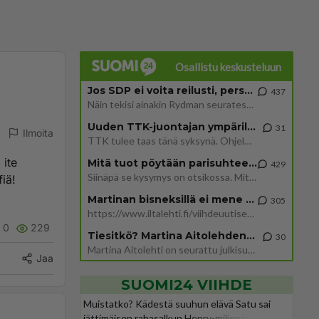
Osallistu keskusteluun
Jos SDP ei voita reilusti, persut kumoavat demokratian Suomesta
437
Näin tekisi ainakin Rydman seuratessaan idolinsa Trumpin mallia https://www.is.fi/politiikka/art-2000012187244.html
Uuden TTK-juontajan ympärillä epätietoisuus sakenee - Nyt MTV hämmentää soppaa
31
Ilmoita
TTK tulee taas tänä syksynä. Ohjelman uudet tähtioppilaat julkistetaan torstaina 6. elokuuta klo 14 alkavassa lehdistö
 ite
Mitä tuot pöytään parisuhteessa?
429
Siinäpä se kysymys on otsikossa. Mitäpä siis tuot/toisit pöytään parisuhteessa? Oletko mies vai nainen? Koetko sen mitä
fiä!
Martinan bisneksillä ei mene hyvin
305
https://www.iltalehti.fi/viihdeuutiset/a/c46da6ab-340f-4790-aaa7-0865eed2336 Yrityksen konkurssihakemus on tullut kärä
0
229
Tiesitkö? Martina Aitolehden isäpuoli on tämä suosittu laulaja
30
Martina Aitolehti on seurattu julkisuuden henkilö. Lähipiiriin mahtuu muitakin tunnettuja henkilöitä. Tiesitkö, että Ma
Jaa
SUOMI24 VIIHDE
Muistatko? Kädestä suuhun elävä Satu sai
jättimäisen rahasalkun Henry-miljonääriltä