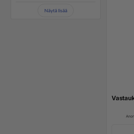
Näytä lisää
Vastau
Anon