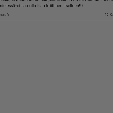
ielessä-ei saa olla liian kriittinen itselleen!!)
nestä
K