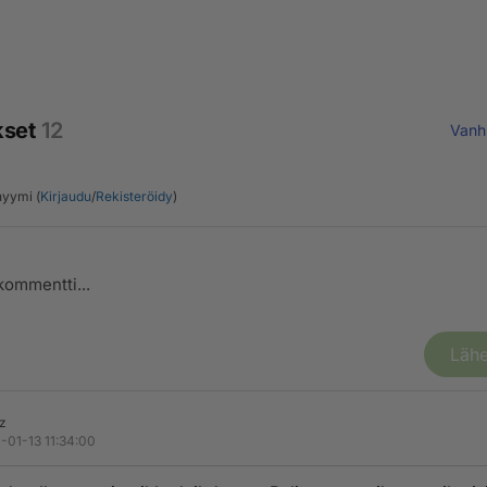
kset
12
Vanh
yymi (
Kirjaudu
/
Rekisteröidy
)
Lähe
z
-01-13 11:34:00