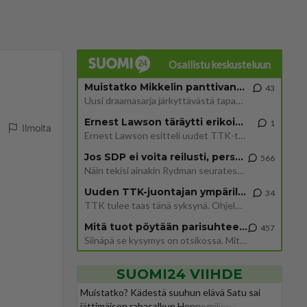
Osallistu keskusteluun
Muistatko Mikkelin panttivankidraaman?
43
Uusi draamasarja järkyttävästä tapauksesta on tulossa. Tositapahtumiin perustuva sarja ammentaa vuoden 1986 Mikkelin pan
Ernest Lawson täräytti erikoisen heiton TTK-lehdistötilaisuudessa: " Onko tässä tarkoituksena...?"
1
Ilmoita
Ernest Lawson esitteli uudet TTK-tähtioppilaat ja opettajat torstaina 6.8. lehdistölle. Tulevalla kaudella on yksi hausk
Jos SDP ei voita reilusti, persut kumoavat demokratian Suomesta
566
Näin tekisi ainakin Rydman seuratessaan idolinsa Trumpin mallia https://www.is.fi/politiikka/art-2000012187244.html
Uuden TTK-juontajan ympärillä epätietoisuus sakenee - Nyt MTV hämmentää soppaa
34
TTK tulee taas tänä syksynä. Ohjelman uudet tähtioppilaat julkistetaan torstaina 6. elokuuta klo 14 alkavassa lehdistö
Mitä tuot pöytään parisuhteessa?
457
Siinäpä se kysymys on otsikossa. Mitäpä siis tuot/toisit pöytään parisuhteessa? Oletko mies vai nainen? Koetko sen mitä
SUOMI24 VIIHDE
Muistatko? Kädestä suuhun elävä Satu sai
jättimäisen rahasalkun Henry-miljonääriltä