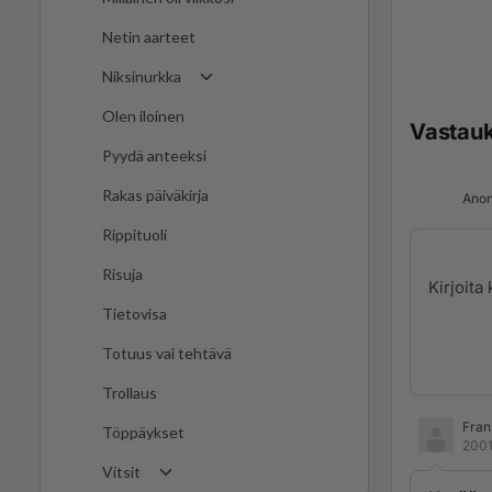
Netin aarteet
Niksinurkka
Olen iloinen
Vastau
Pyydä anteeksi
Rakas päiväkirja
Anon
Rippituoli
Risuja
Tietovisa
Totuus vai tehtävä
Trollaus
Fran
Töppäykset
2001
Vitsit