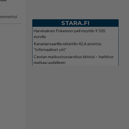
ommentoi
STARA.FI
Harvinainen Pokemon-peli myytiin 9 505
eurolla
Kanariansaarilla mitattiin 42,6 astetta:
”Infernaaliset yöt”
Ceutan matkustusvaroitus kiristyi – harkitse
matkaa uudelleen