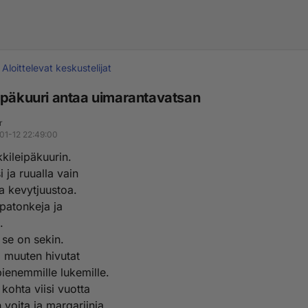
Aloittelevat keskustelijat
ipäkuuri antaa uimarantavatsan
r
01-12 22:49:00
kkileipäkuurin.
i ja ruualla vain
a kevytjuustoa.
 patonkeja ja
.
 se on sekin.
ä muuten hivutat
pienemmille lukemille.
kohta viisi vuotta
n voita ja margariinia.