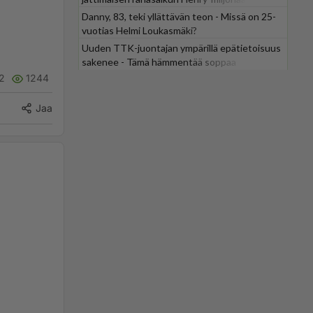
Danny, 83, teki yllättävän teon - Missä on 25-
vuotias Helmi Loukasmäki?
Uuden TTK-juontajan ympärillä epätietoisuus
sakenee - Tämä hämmentää soppaa
2
1244
Jaa