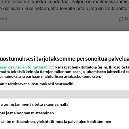
dotellessa voi vaikka laihduttaa. Paljon on mailmassa ihmisi
e eläissään kuulleetaan,että leivalle pitäis jotakin voita laitta
estä
K
ntuntia!
-01-14 17:16:00
ää syödä mut pitää vähä kattoo et mitä syö!
uostumuksesi tarjotaksemme personoitua palvelu
äkkileipäkuuri oo hyvästä!
sitä syödä tietty vaa näkkärii mut se ei tee hyvää vatsalle!
nen osapuolen toimittajat (73)
keräävät henkilötietoja (esim. IP-osoite ta
 muita teknisiä keinoja tietojen tallentamiseen ja lukemiseen laitteellasi t
erunaa saa syödä niinpaljon ku haluu ja ruisleipää!
a mainoksia ja parhaan mahdollisen asiakaskokemuksen.
hota!
anit tarvitsevat suostumuksesi seuraaviin:
yödä hyvin ja tarpeeks monipuolisesti!
estä
K
t ja tunnistaminen laitetta skannaamalla
=oD
ta ja mainonnan mittaaminen
001-01-14 17:39:00
sisällön mittaaminen, yleisötutkimus ja palvelujen kehittäminen
sleipää