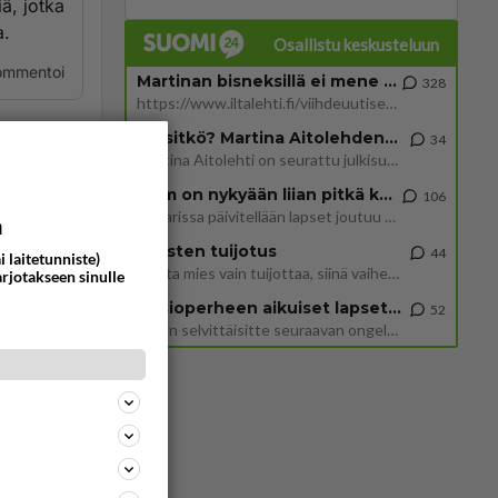
ä, jotka
a.
Osallistu keskusteluun
ommentoi
Martinan bisneksillä ei mene hyvin
328
https://www.iltalehti.fi/viihdeuutiset/a/c46da6ab-340f-4790-aaa7-0865eed2336 Yrityksen konkurssihakemus on tullut kärä
Tiesitkö? Martina Aitolehden isäpuoli on tämä suosittu laulaja
34
Martina Aitolehti on seurattu julkisuuden henkilö. Lähipiiriin mahtuu muitakin tunnettuja henkilöitä. Tiesitkö, että Ma
2 km on nykyään liian pitkä koulumatka
106
Hesarissa päivitellään lapset joutuu nyt kulkemaan 2 km kouluun jösses. Ruostefillarilla tuo matka menee vaikka miten äk
a
Miesten tuijotus
44
i laitetunniste)
Mutta mies vain tuijottaa, siinä vaiheessa käännän itse pään pois. Mikä juttu? Yleensä jos joku tuijottaa tai katsoo, hä
arjotakseen sinulle
Uusioperheen aikuiset lapset tyhjentää jääkaapin käydessään
52
Miten selvittäisitte seuraavan ongelman, meillä on uusioperhe, minulla teini-ikäiset lapset ja puolisolla aikuiset, jotk
ommentoi