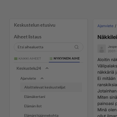
Keskustelun etusivu
Ajanviete
Aiheet listaus
Näkkile
Jespe
2001-
KAIKKI AIHEET
NYKYINEN AIHE
Aloitin nä
Välipalaks
Keskustelu24
näkkäriä j
Ei mitään
Ajanviete
ranskiksia
Aloittelevat keskustelijat
Jotainhan
Elämäkertani
Miten sin
painoasi 
Elämän ilot
Minä olen 
Elämäni käännekohta
ollut ilma