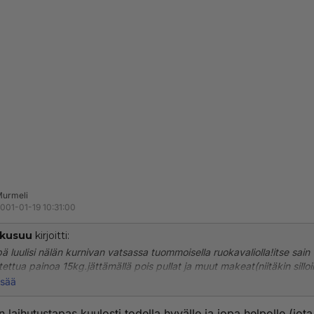
urmeli
001-01-19 10:31:00
kkusuu
kirjoitti:
pä luulisi nälän kurnivan vatsassa tuommoisella ruokavaliolla!itse sain
ettua painoa 15kg.jättämällä pois pullat ja muut makeat(niitäkin silloin
udella!)karkkeja syön myös pari kertaa viikossa.muuten ruokavalioni
isää
n päivässä normaalista kouluruuasta, iltaisin salaatteja,raejuustoa,he
ea muuta terveellistä.aina sanotaa,että "laihduttaja" ei saa syödä mi
n laihutustapas kuulosti todella hyvälle ja jopa helpolle (jota