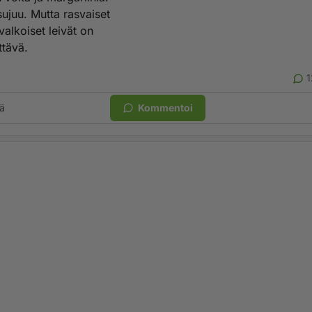
sujuu. Mutta rasvaiset
 valkoiset leivät on
ttävä.
1
ä
Kommentoi