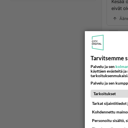
Kesää o
eivät ol
Ään
asia
2001
kyl pit
Tarvitsemme s
ei se n
saahan 
Palvelu ja sen
kolman
käyttäen evästeitä ja
esim. p
tarkoituksenmukaisi
ne ei li
Palvelu ja sen kumpp
pitää s
Tarkoitukset
Ään
Tarkat sijaintitiedo
Kohdennettu mainon
2
Personoitu sisältö, 
on rui