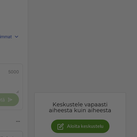
immat
5000
tä
Keskustele vapaasti
aiheesta kuin aiheesta
Aloita keskustelu