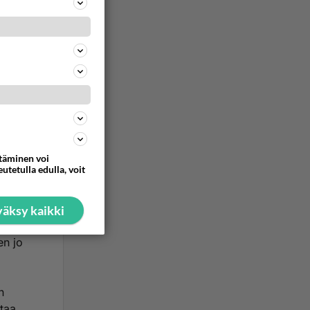
ommentoi
itse
niitäkin
a.muuten
ttäminen voi
utetulla edulla, voit
aisin
äksy kaikki
en jo
n
ttaa