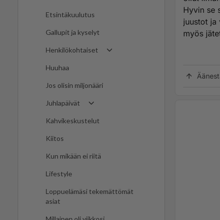
Hyvin se 
Etsintäkuulutus
juustot ja
Gallupit ja kyselyt
myös jäte
Henkilökohtaiset
Huuhaa
Äänest
Jos olisin miljonääri
Juhlapäivät
Kahvikeskustelut
Kiitos
Kun mikään ei riitä
Lifestyle
Loppuelämäsi tekemättömät
asiat
Millainen oli viikkosi