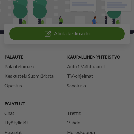
Aloita keskustelu
PALAUTE
KAUPALLINEN YHTEISTYÖ
Palautelomake
Auto1 Vaihtoautot
Keskustelu Suomi24:sta
TV-ohjelmat
Opastus
Sanakirja
PALVELUT
Chat
Treffit
Hyötylinkit
Viihde
Reseptit
Horoskooppi