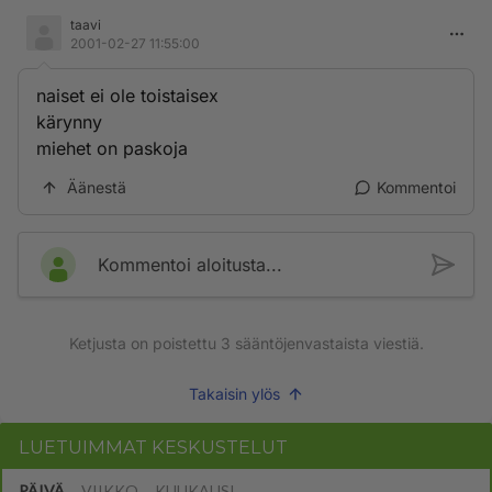
taavi
2001-02-27 11:55:00
naiset ei ole toistaisex
kärynny
miehet on paskoja
Äänestä
Kommentoi
Kommentoi aloitusta...
Ketjusta on poistettu
3
sääntöjenvastaista viestiä.
Takaisin ylös
LUETUIMMAT KESKUSTELUT
PÄIVÄ
VIIKKO
KUUKAUSI