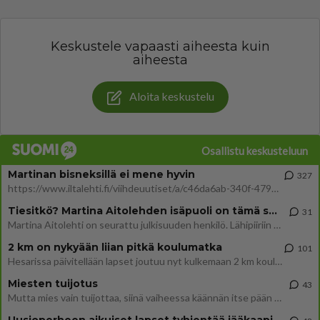
Keskustele vapaasti aiheesta kuin
aiheesta
Aloita keskustelu
Osallistu keskusteluun
Martinan bisneksillä ei mene hyvin
327
https://www.iltalehti.fi/viihdeuutiset/a/c46da6ab-340f-4790-aaa7-0865eed2336 Yrityksen konkurssihakemus on tullut kärä
Tiesitkö? Martina Aitolehden isäpuoli on tämä suosittu laulaja
31
Martina Aitolehti on seurattu julkisuuden henkilö. Lähipiiriin mahtuu muitakin tunnettuja henkilöitä. Tiesitkö, että Ma
2 km on nykyään liian pitkä koulumatka
101
Hesarissa päivitellään lapset joutuu nyt kulkemaan 2 km kouluun jösses. Ruostefillarilla tuo matka menee vaikka miten äk
Miesten tuijotus
43
Mutta mies vain tuijottaa, siinä vaiheessa käännän itse pään pois. Mikä juttu? Yleensä jos joku tuijottaa tai katsoo, hä
Uusioperheen aikuiset lapset tyhjentää jääkaapin käydessään