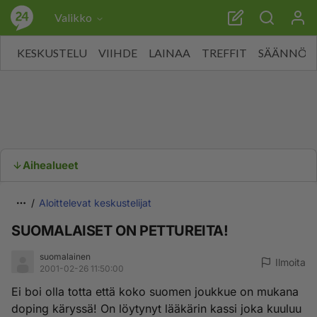
Valikko
KESKUSTELU
VIIHDE
LAINAA
TREFFIT
SÄÄNNÖT
Aihealueet
Aloittelevat keskustelijat
SUOMALAISET ON PETTUREITA!
suomalainen
Ilmoita
2001-02-26 11:50:00
Ei boi olla totta että koko suomen joukkue on mukana
doping käryssä! On löytynyt lääkärin kassi joka kuuluu