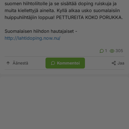
suomen hiihtoliitolle ja se sisältää doping ruiskuja ja
muita kiellettyjä aineita. Kyllä alkaa usko suomalaisiin
huippuhiihtäjiin loppua! PETTUREITA KOKO PORUKKA.
Suomalaisen hiihdon hautajaiset -
http://lahtidoping.now.nu/
1
305
Äänestä
Kommentoi
Jaa