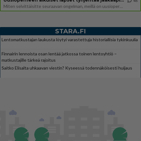
48
Miten selvittäisitte seuraavan ongelman, meillä on uusioperhe, minulla teini-ikäiset lapset ja puolisolla aikuiset, jotk
STARA.FI
Lentomatkustajan laukusta löytyi varastettuja historiallisia tykinkuulia
Finnairin lennoista osan lentää jatkossa toinen lentoyhtiö –
matkustajille tärkeä rajoitus
Saitko Elisalta uhkaavan viestin? Kyseessä todennäköisesti huijaus