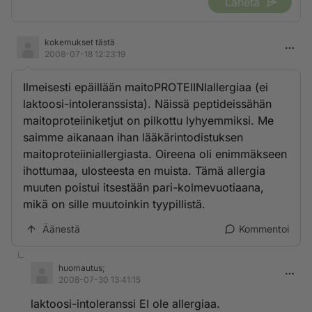
Lähetä
kokemukset tästä
2008-07-18 12:23:19
Ilmeisesti epäillään maitoPROTEIINIallergiaa (ei
laktoosi-intoleranssista). Näissä peptideissähän
maitoproteiiniketjut on pilkottu lyhyemmiksi. Me
saimme aikanaan ihan lääkärintodistuksen
maitoproteiiniallergiasta. Oireena oli enimmäkseen
ihottumaa, ulosteesta en muista. Tämä allergia
muuten poistui itsestään pari-kolmevuotiaana,
mikä on sille muutoinkin tyypillistä.
Äänestä
Kommentoi
huomautus;
2008-07-30 13:41:15
laktoosi-intoleranssi EI ole allergiaa.