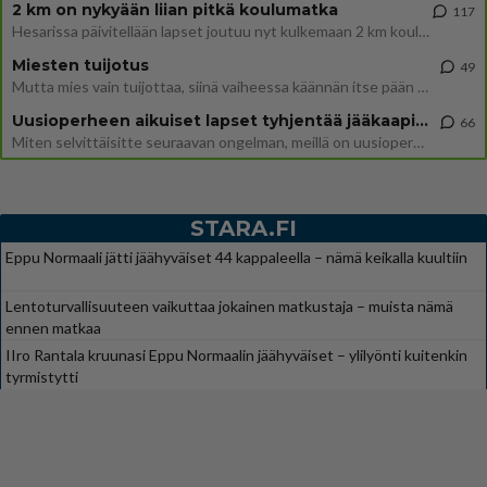
2 km on nykyään liian pitkä koulumatka
117
Hesarissa päivitellään lapset joutuu nyt kulkemaan 2 km kouluun jösses. Ruostefillarilla tuo matka menee vaikka miten äk
Miesten tuijotus
49
Mutta mies vain tuijottaa, siinä vaiheessa käännän itse pään pois. Mikä juttu? Yleensä jos joku tuijottaa tai katsoo, hä
Uusioperheen aikuiset lapset tyhjentää jääkaapin käydessään
66
Miten selvittäisitte seuraavan ongelman, meillä on uusioperhe, minulla teini-ikäiset lapset ja puolisolla aikuiset, jotk
STARA.FI
Eppu Normaali jätti jäähyväiset 44 kappaleella – nämä keikalla kuultiin
Lentoturvallisuuteen vaikuttaa jokainen matkustaja – muista nämä
ennen matkaa
IIro Rantala kruunasi Eppu Normaalin jäähyväiset – ylilyönti kuitenkin
tyrmistytti