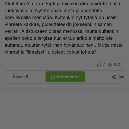
Aloitettiin Almiron Pepti ja minäkin olin maidottomalla
ruokavaliolla. Nyt en enää imetä ja vaan tolla
korvikkeella mennään. Kuitenkin nyt tytöllä on usein
vihreetä kakkaa, pulautteleekin jokseenkin saman
verran. Altistukseen ollaan menossa, mutta kuitenkin
epäilen koko allergiaa kun ei tuo erikois maito ole
auttanut, muuten tyttö ihan hyväntuulinen.. Mutta mistä
vihreät ja "limaiset" ulosteet voivat johtua?
7
1804
Äänestä
Kommentoi
Jaa