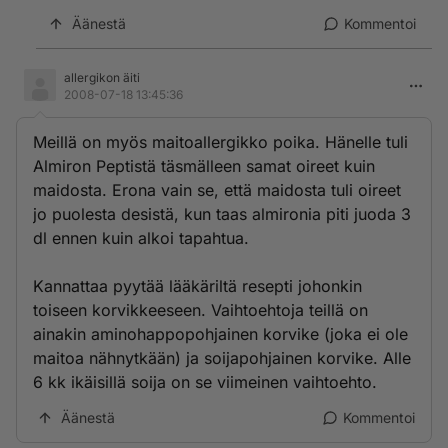
Äänestä
Kommentoi
allergikon äiti
2008-07-18 13:45:36
Meillä on myös maitoallergikko poika. Hänelle tuli
Almiron Peptistä täsmälleen samat oireet kuin
maidosta. Erona vain se, että maidosta tuli oireet
jo puolesta desistä, kun taas almironia piti juoda 3
dl ennen kuin alkoi tapahtua.
Kannattaa pyytää lääkäriltä resepti johonkin
toiseen korvikkeeseen. Vaihtoehtoja teillä on
ainakin aminohappopohjainen korvike (joka ei ole
maitoa nähnytkään) ja soijapohjainen korvike. Alle
6 kk ikäisillä soija on se viimeinen vaihtoehto.
Äänestä
Kommentoi