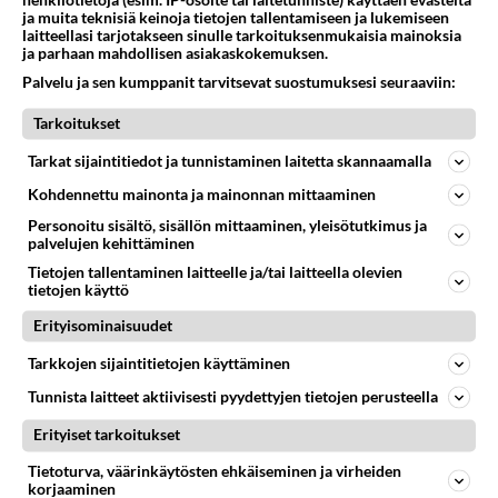
ja muita teknisiä keinoja tietojen tallentamiseen ja lukemiseen
loppumaidot Kelan piikkiin.
laitteellasi tarjotakseen sinulle tarkoituksenmukaisia mainoksia
ja parhaan mahdollisen asiakaskokemuksen.
Äänestä
Kommentoi
Palvelu ja sen kumppanit tarvitsevat suostumuksesi seuraaviin:
kumppanit
Tarkoitukset
2008-08-03 21:28:19
Tarkat sijaintitiedot ja tunnistaminen laitetta skannaamalla
meillä oli päällä myös vilja-allergia.siksi oireet
Kohdennettu mainonta ja mainonnan mittaaminen
jatkui(vihreet,limaiset,löysät kakat,haju ym.)
Personoitu sisältö, sisällön mittaaminen, yleisötutkimus ja
palvelujen kehittäminen
almironin ja imetyksen lopetuksen jälkeen.sinuna
kyselisin lääkäriltä asiaa.
Tietojen tallentaminen laitteelle ja/tai laitteella olevien
tietojen käyttö
Äänestä
Kommentoi
Erityisominaisuudet
Tarkkojen sijaintitietojen käyttäminen
Kommentoi aloitusta...
Tunnista laitteet aktiivisesti pyydettyjen tietojen perusteella
Erityiset tarkoitukset
Ketjusta on poistettu
0
sääntöjenvastaista viestiä.
Tietoturva, väärinkäytösten ehkäiseminen ja virheiden
korjaaminen