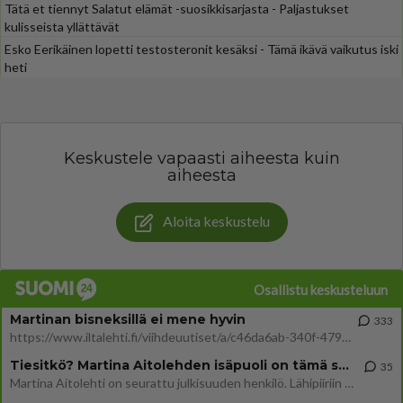
Tätä et tiennyt Salatut elämät -suosikkisarjasta - Paljastukset
kulisseista yllättävät
Esko Eerikäinen lopetti testosteronit kesäksi - Tämä ikävä vaikutus iski
heti
Keskustele vapaasti aiheesta kuin
aiheesta
Aloita keskustelu
Osallistu keskusteluun
Martinan bisneksillä ei mene hyvin
333
https://www.iltalehti.fi/viihdeuutiset/a/c46da6ab-340f-4790-aaa7-0865eed2336 Yrityksen konkurssihakemus on tullut kärä
Tiesitkö? Martina Aitolehden isäpuoli on tämä suosittu laulaja
35
Martina Aitolehti on seurattu julkisuuden henkilö. Lähipiiriin mahtuu muitakin tunnettuja henkilöitä. Tiesitkö, että Ma