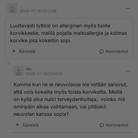
...
2008-07-18 23:12:46
Luultavasti tyttösi on allerginen myös tuolle
korvikkeelle, meillä pojalla maitoallergia ja kolmas
korvike jota kokeltiin sopi.
Äänestä
Kommentoi
ap...
2008-07-18 23:45:13
Kumma kun ne ei neuvolassa ole mitään sanonut,
että vois kokeilla myös toista korviketta. Meillä
on kyllä aika nuöri terveydenhoitaja.. voinko mä
ominpäin alkaa vaihtamaan, vai pitäiskö
neuvolan kanssa sopia?
Äänestä
Kommentoi