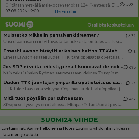
500
Oli tänään hyrskällä melekoosen tehokas 124 liikenteessä. Ei paljon vastamäki haitannu....
07.08.2026 19:00
Hyrynsalmi
Osallistu keskusteluun
Muistatko Mikkelin panttivankidraaman?
71
Uusi draamasarja järkyttävästä tapauksesta on tulossa. Tositapahtumiin perustuva sarja ammentaa vuoden 1986 Mikkelin pan
Ernest Lawson täräytti erikoisen heiton TTK-lehdistötilaisuudessa: " Onko tässä tarkoituksena...?"
8
Ernest Lawson esitteli uudet TTK-tähtioppilaat ja opettajat torstaina 6.8. lehdistölle. Tulevalla kaudella on yksi hausk
Jos SDP ei voita reilusti, persut kumoavat demokratian Suomesta
638
Näin tekisi ainakin Rydman seuratessaan idolinsa Trumpin mallia https://www.is.fi/politiikka/art-2000012187244.html
Uuden TTK-juontajan ympärillä epätietoisuus sakenee - Nyt MTV hämmentää soppaa
51
TTK tulee taas tänä syksynä. Ohjelman uudet tähtioppilaat julkistetaan torstaina 6. elokuuta klo 14 alkavassa lehdistö
Mitä tuot pöytään parisuhteessa?
487
Siinäpä se kysymys on otsikossa. Mitäpä siis tuot/toisit pöytään parisuhteessa? Oletko mies vai nainen? Koetko sen mitä
SUOMI24 VIIHDE
Luetuimmat: Aarne Pelkonen ja Noora Louhimo vihdoinkin yhdessä -
Tätä moni jo odotti