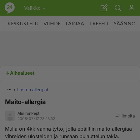
Valikko
KESKUSTELU
VIIHDE
LAINAA
TREFFIT
SÄÄNNÖT
Aihealueet
Lasten allergiat
Maito-allergia
AlmironPepti
Ilmoita
2008-07-17 23:23:52
Mulla on 4kk vanha tyttö, jolla epäiltiin maito allergiaa
vihreiden ulosteiden ja runsaan pulauttelun takia.