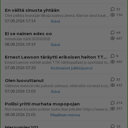
52
En välitä sinusta yhtään
710
Olet pelkkä itsestään liikoja luuleva ämmä. Kierrän sinut kaukaa nyt ja aina. Olit mulle pelkkä lelu vaan.
07.08.2026 17:14
Ikävä
64
Ei se nainen edes oo
667
mitenkään nätti 🤣🤣🤣🤣🤣
08.08.2026 19:19
Ikävä
8
Ernest Lawson täräytti erikoisen heiton TTK-lehdistötilaisuudessa: " Onko tässä tarkoituksena...?"
652
Ernest Lawson esitteli uudet TTK-tähtioppilaat ja opettajat torstaina 6.8. lehdistölle. Tulevalla kaudella on yksi hausk
07.08.2026 07:20
Kotimaiset julkkisjuorut
33
Olen luovuttanut
613
Välimme menivät niin pahasti solmuun, ettei niitä voi enää korjata. On aika jatkaa elämässä eteenpäin. Toivon sulle kaik
07.08.2026 15:03
Ikävä
274
Poliisi yritti murhata mopopojan
557
Nyt menee kissalan poikien touhu liian pitkälle! https://www.is.fi/kotimaa/art-2000012193221.html Karu video mopomiiti
08.08.2026 21:05
Maailman menoa
16
Mersumies201