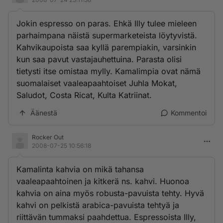
Jokin espresso on paras. Ehkä Illy tulee mieleen
parhaimpana näistä supermarketeista löytyvistä.
Kahvikaupoista saa kyllä parempiakin, varsinkin
kun saa pavut vastajauhettuina. Parasta olisi
tietysti itse omistaa mylly. Kamalimpia ovat nämä
suomalaiset vaaleapaahtoiset Juhla Mokat,
Saludot, Costa Ricat, Kulta Katriinat.
Äänestä
Kommentoi
Rocker Out
2008-07-25 10:56:18
Kamalinta kahvia on mikä tahansa
vaaleapaahtoinen ja kitkerä ns. kahvi. Huonoa
kahvia on aina myös robusta-pavuista tehty. Hyvä
kahvi on pelkistä arabica-pavuista tehtyä ja
riittävän tummaksi paahdettua. Espressoista Illy,