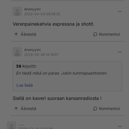
Anonyymi
2022-04-04 08:39:25
Verenpainekahvia espressoa ja shotit.
Äänestä
Kommentoi
Anonyymi
2024-05-29 14:19:57
38
kirjoitti:
En tiedä mikä on paras. Jokin tummapaahtoinen.
Kamalimpia ovat kotimaiset ns. hyvät kahvit, kuten
Lue lisää
Juhla Mokka ja Presidentti. Happoista tiskivettä!
Siellä on kaveri suoraan kansanradiosta !
Koko suomen kahvikulttuuri ja suomalaisten kahvimaku
on yksi suurti vitsi.
Äänestä
Kommentoi
......
2008-07-24 23:11:38