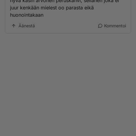
hyvä kasin arvonen peruskahvi, sellanen joka ei
juur kenkään mielest oo parasta eikä
huonointakaan
Äänestä
Kommentoi