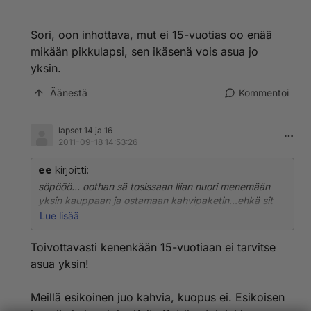
Sori, oon inhottava, mut ei 15-vuotias oo enää
mikään pikkulapsi, sen ikäsenä vois asua jo
yksin.
Äänestä
Kommentoi
lapset 14 ja 16
2011-09-18 14:53:26
ee
kirjoitti:
söpööö... oothan sä tosissaan liian nuori menemään
yksin kauppaan ja ostamaan kahvipaketin...ehkä sit
isompana...
Lue lisää
Toivottavasti kenenkään 15-vuotiaan ei tarvitse
Sori, oon inhottava, mut ei 15-vuotias oo enää mikään
asua yksin!
pikkulapsi, sen ikäsenä vois asua jo yksin.
Meillä esikoinen juo kahvia, kuopus ei. Esikoisen