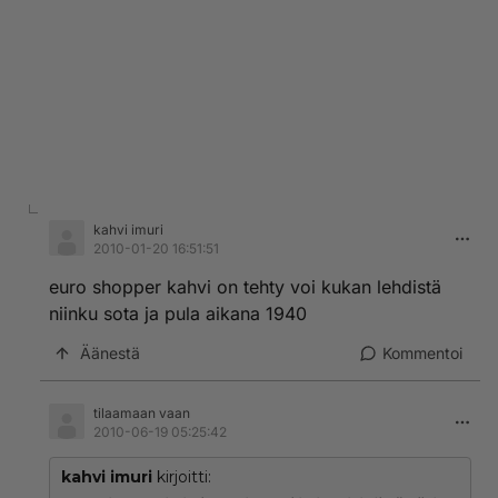
kahvi imuri
2010-01-20 16:51:51
euro shopper kahvi on tehty voi kukan lehdistä
niinku sota ja pula aikana 1940
Äänestä
Kommentoi
tilaamaan vaan
2010-06-19 05:25:42
kahvi imuri
kirjoitti: