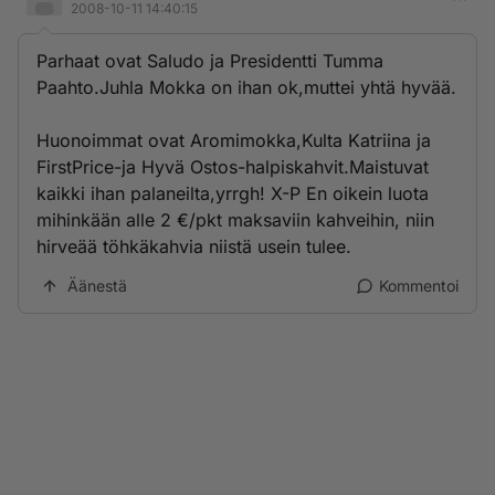
2008-10-11 14:40:15
Parhaat ovat Saludo ja Presidentti Tumma
Paahto.Juhla Mokka on ihan ok,muttei yhtä hyvää.
Huonoimmat ovat Aromimokka,Kulta Katriina ja
FirstPrice-ja Hyvä Ostos-halpiskahvit.Maistuvat
kaikki ihan palaneilta,yrrgh! X-P En oikein luota
mihinkään alle 2 €/pkt maksaviin kahveihin, niin
hirveää töhkäkahvia niistä usein tulee.
Äänestä
Kommentoi