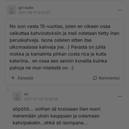
girl dudie
2011-06-11 12:42:57
No oon vasta 15-vuotias, joten en oikeen osaa
vaikuttaa kahviostoksiin ja meil ostetaan tietty ihan
peruskahveja. Isona ostelen sitten itse
ulkomaalasia kahveja jne. :) Parasta on juhla
mokka ja kamalinta pirkan costa rica ja kulta
katariina.. en osaa ees sanoin kuvailla kuinka
pahoja ne mun mielestä on. :)
Äänestä
Kommentoi
ee
2011-07-08 12:26:34
söpööö... oothan sä tosissaan liian nuori
menemään yksin kauppaan ja ostamaan
kahvipaketin...ehkä sit isompana...