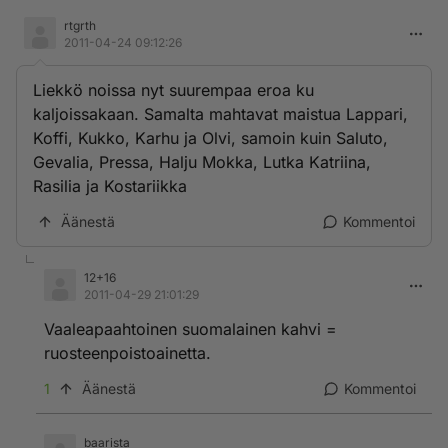
rtgrth
2011-04-24 09:12:26
Liekkö noissa nyt suurempaa eroa ku
kaljoissakaan. Samalta mahtavat maistua Lappari,
Koffi, Kukko, Karhu ja Olvi, samoin kuin Saluto,
Gevalia, Pressa, Halju Mokka, Lutka Katriina,
Rasilia ja Kostariikka
Äänestä
Kommentoi
12+16
2011-04-29 21:01:29
Vaaleapaahtoinen suomalainen kahvi =
ruosteenpoistoainetta.
1
Äänestä
Kommentoi
baarista