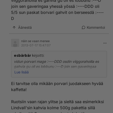
viiggorahoilla es gahvia gu oli es lobbunu :---D
join sen gaveringaa yhessä yössä :----DDD oli
5/5 sun paskat borvari gahvit on berseesdä :----
D
Äänestä
Kommentoi
näin se vaan menee
2013-07-17 15:47:07
esbärbär
kirjoitti:
vidun porvari mage :----DDD osdin viiggorahoilla es
gahvia gu oli es lobbunu :---D join sen gaveringaa
yhessä yössä :----DDD oli 5/5 sun paskat borvari
Lue lisää
gahvit on berseesdä :----D
Ei tarvitse olla mikään porvari juodakseen hyvää
kaffetta!
Ruotsiin vaan rajan ylitse ja sieltä saa esimerkiksi
Lindvall'sin kahvia kolme 500g pakettia sillä