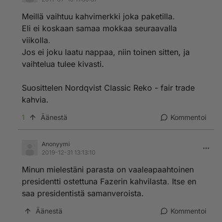
Meillä vaihtuu kahvimerkki joka paketilla.
Eli ei koskaan samaa mokkaa seuraavalla
viikolla.
Jos ei joku laatu nappaa, niin toinen sitten, ja
vaihtelua tulee kivasti.
Suosittelen Nordqvist Classic Reko - fair trade
kahvia.
1
Äänestä
Kommentoi
Anonyymi
2019-12-31 13:13:10
Minun mielestäni parasta on vaaleapaahtoinen
presidentti ostettuna Fazerin kahvilasta. Itse en
saa presidentistä samanveroista.
Äänestä
Kommentoi