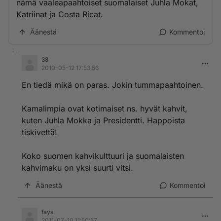
nämä vaaleapaahtoiset suomalaiset Juhla Mokat,
Katriinat ja Costa Ricat.
Äänestä
Kommentoi
38
2010-05-12 17:53:56
En tiedä mikä on paras. Jokin tummapaahtoinen.
Kamalimpia ovat kotimaiset ns. hyvät kahvit,
kuten Juhla Mokka ja Presidentti. Happoista
tiskivettä!
Koko suomen kahvikulttuuri ja suomalaisten
kahvimaku on yksi suurti vitsi.
Äänestä
Kommentoi
faya
2011-07-10 11:50:57