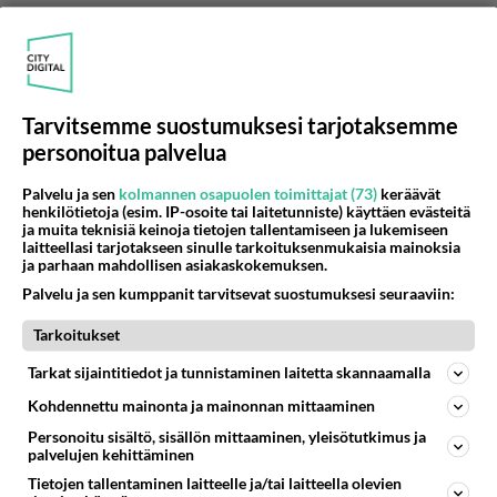
Ai, että mikä on sikuri? Sikuri on mauste- ja
koristekasvi. Siitäkin käytettiin paahdtut juuret -
ei lehtiä.
Äänestä
Kommentoi
Tarvitsemme suostumuksesi tarjotaksemme
personoitua palvelua
ei helppoa
2010-10-20 12:45:19
Palvelu ja sen
kolmannen osapuolen toimittajat (73)
keräävät
henkilötietoja (esim. IP-osoite tai laitetunniste) käyttäen evästeitä
Hyvää kahvia saa mm. kahvipaahtimoiden
ja muita teknisiä keinoja tietojen tallentamiseen ja lukemiseen
laitteellasi tarjotakseen sinulle tarkoituksenmukaisia mainoksia
kahviloista, joissa myydään aamulla paahdettua
ja parhaan mahdollisen asiakaskokemuksen.
kahvia. Paahdettujen kahvipapujen aromi
Palvelu ja sen kumppanit tarvitsevat suostumuksesi seuraaviin:
huononee jo parissa päivässä, ja marketeissa
myytävät kahvipaketit ovat kaikki hyvin kaukana
Tarkoitukset
vastapaahdetusta, hyvästä kahvista. Raakakahvi
Tarkat sijaintitiedot ja tunnistaminen laitetta skannaamalla
(vihreät pavut) sen sijaan säilyy hyvin ja aromi
Kohdennettu mainonta ja mainonnan mittaaminen
vain pehmenee ja paranee parin vuoden
säilytyksessä, sellaista kannattaa hankkia kotiin
Personoitu sisältö, sisällön mittaaminen, yleisötutkimus ja
palvelujen kehittäminen
ja paahtaa itse rännärillä ja jauhaa kahvimyllyllä
Tietojen tallentaminen laitteelle ja/tai laitteella olevien
juuri ennen kahvipannussa haudutusta.