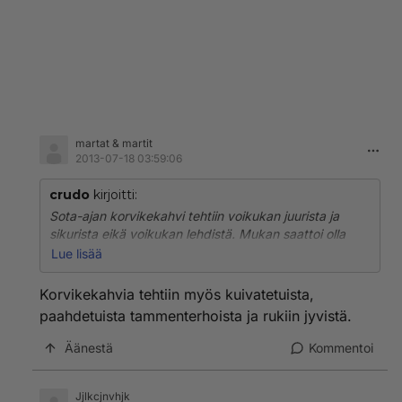
martat & martit
2013-07-18 03:59:06
crudo
kirjoitti:
Sota-ajan korvikekahvi tehtiin voikukan juurista ja
sikurista eikä voikukan lehdistä. Mukan saattoi olla
myös viljaa paahdettuna.
Lue lisää
Ai, että mikä on sikuri? Sikuri on mauste- ja
Korvikekahvia tehtiin myös kuivatetuista,
koristekasvi. Siitäkin käytettiin paahdtut juuret - ei
paahdetuista tammenterhoista ja rukiin jyvistä.
lehtiä.
Äänestä
Kommentoi
Jjlkcjnvhjk