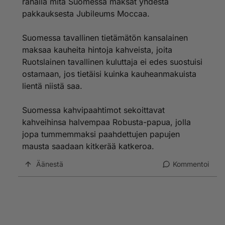
rahalla mitä Suomessa maksat yhdestä
pakkauksesta Jubileums Moccaa.
Suomessa tavallinen tietämätön kansalainen
maksaa kauheita hintoja kahveista, joita
Ruotslainen tavallinen kuluttaja ei edes suostuisi
ostamaan, jos tietäisi kuinka kauheanmakuista
lientä niistä saa.
Suomessa kahvipaahtimot sekoittavat
kahveihinsa halvempaa Robusta-papua, jolla
jopa tummemmaksi paahdettujen papujen
mausta saadaan kitkerää katkeroa.
Äänestä
Kommentoi