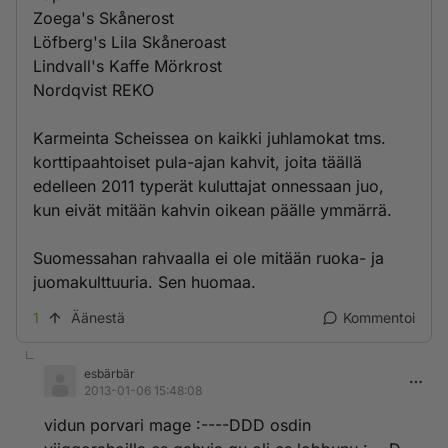
Zoega's Skånerost
Löfberg's Lila Skåneroast
Lindvall's Kaffe Mörkrost
Nordqvist REKO
Karmeinta Scheissea on kaikki juhlamokat tms.
korttipaahtoiset pula-ajan kahvit, joita täällä
edelleen 2011 typerät kuluttajat onnessaan juo,
kun eivät mitään kahvin oikean päälle ymmärrä.
Suomessahan rahvaalla ei ole mitään ruoka- ja
juomakulttuuria. Sen huomaa.
1
Äänestä
Kommentoi
esbärbär
2013-01-06 15:48:08
vidun porvari mage :----DDD osdin