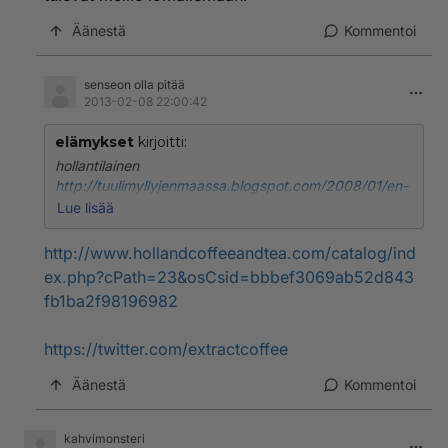
Äänestä
Kommentoi
senseon olla pitää
2013-02-08 22:00:42
elämykset
kirjoitti:
hollantilainen
http://tuulimyllyjenmaassa.blogspot.com/2008/01/en-
kopje-koffie.html
Lue lisää
http://www.hollandcoffeeandtea.com/catalog/ind
ex.php?cPath=23&osCsid=bbbef3069ab52d843
fb1ba2f98196982
https://twitter.com/extractcoffee
Äänestä
Kommentoi
kahvimonsteri