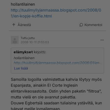
hollantilainen
http://tuulimyllyjenmaassa.blogspot.com/2008/0
1/en-kopje-koffie.html
Äänestä
Kommentoi
Tuttu juttu
2008-10-11 21:55:03
elämykset
kirjoitti:
hollantilainen
http://tuulimyllyjenmaassa.blogspot.com/2008/01/en-
kopje-koffie.html
Lue lisää
Samoilla logoilla valmistettua kahvia löytyy myös
Espanjasta, ainakin El Corte Inglesin
elintarvikeosastolta. Ostin yhden paketin "filtroa",
mutta vielä en ole avannut pakettia.
Douwe Egbertsiä saadaan tuliaisina ystäviltä, kun
tulevat meille lomailemaan.