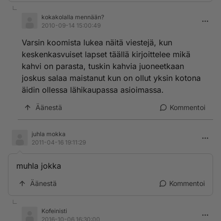
kokakolalla mennään?
2010-09-14 15:00:49
Varsin koomista lukea näitä viestejä, kun
keskenkasvuiset lapset täällä kirjoittelee mikä
kahvi on parasta, tuskin kahvia juoneetkaan
joskus salaa maistanut kun on ollut yksin kotona
äidin ollessa lähikaupassa asioimassa.
Äänestä
Kommentoi
juhla mokka
2011-04-16 19:11:29
muhla jokka
Äänestä
Kommentoi
Kofeinisti
2016-10-06 16:30:00