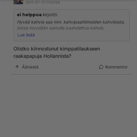
2011-07-21 11:53:54
ei helppoa
kirjoitti:
Hyvää kahvia saa mm. kahvipaahtimoiden kahviloista,
joissa myydään aamulla paahdettua kahvia.
Paahdettujen kahvipapujen aromi huononee jo parissa
Lue lisää
päivässä, ja marketeissa myytävät kahvipaketit ovat
kaikki hyvin kaukana vastapaahdetusta, hyvästä
Olistko kiinnostunut kimppatilaukseen
kahvista. Raakakahvi (vihreät pavut) sen sijaan säilyy
raakapapuja Hollannista?
hyvin ja aromi vain pehmenee ja paranee parin vuoden
säilytyksessä, sellaista kannattaa hankkia kotiin ja
Äänestä
Kommentoi
paahtaa itse rännärillä ja jauhaa kahvimyllyllä juuri
ennen kahvipannussa haudutusta.