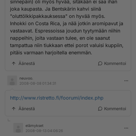
sinnepäin) oli myös hyvää, sitäkään ei saa ihan
joka kaupasta. Ja Bentskärin kahvi siinä
"oluttölkkipakkauksessa" on hyvää myös.
Inhokki on Costa Rica, ja nää jotkin aromipavut ja
vastaavat. Espressoissa joudun tyytymään niihin
nappeihin, joita vastaan tulee, en ole saanut
tampattua niin tiukkaan ettei porot valuisi kuppiin,
pitäis varmaan harjoitella enemmän.
Äänestä
Kommentoi
neuvoo.
2008-08-08 01:34:31
http://www.ristretto.fi/foorumi/index.php
Äänestä
Kommentoi
elämykset
2008-08-13 04:06:26