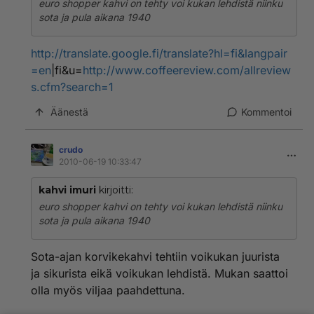
euro shopper kahvi on tehty voi kukan lehdistä niinku
sota ja pula aikana 1940
http://translate.google.fi/translate?hl=fi&langpair
=en
|fi&u=
http://www.coffeereview.com/allreview
s.cfm?search=1
Äänestä
Kommentoi
crudo
2010-06-19 10:33:47
kahvi imuri
kirjoitti:
euro shopper kahvi on tehty voi kukan lehdistä niinku
sota ja pula aikana 1940
Sota-ajan korvikekahvi tehtiin voikukan juurista
ja sikurista eikä voikukan lehdistä. Mukan saattoi
olla myös viljaa paahdettuna.