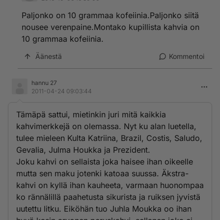
Paljonko on 10 grammaa kofeiinia.Paljonko siitä
nousee verenpaine.Montako kupillista kahvia on
10 grammaa kofeiinia.
Äänestä
Kommentoi
hannu 27
2011-04-24 09:03:44
Tämäpä sattui, mietinkin juri mitä kaikkia
kahvimerkkejä on olemassa. Nyt ku alan luetella,
tulee mieleen Kulta Katriina, Brazil, Costis, Saludo,
Gevalia, Julma Houkka ja Prezident.
Joku kahvi on sellaista joka haisee ihan oikeelle
mutta sen maku jotenki katoaa suussa. Äkstra-
kahvi on kyllä ihan kauheeta, varmaan huonompaa
ko rännälillä paahetusta sikurista ja ruiksen jyvistä
uutettu litku. Eiköhän tuo Juhla Moukka oo ihan