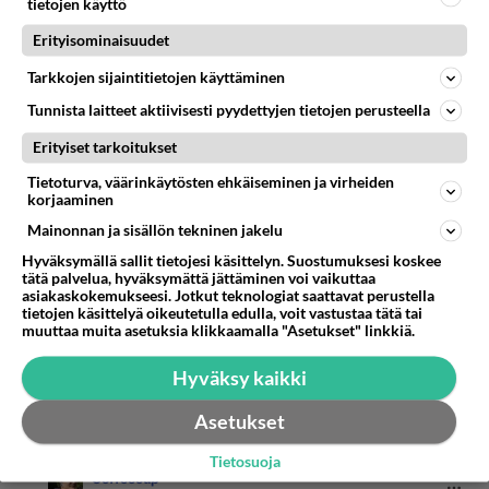
tietojen käyttö
Äänestä
Kommentoi
Erityisominaisuudet
Tarkkojen sijaintitietojen käyttäminen
raikas aromi
Tunnista laitteet aktiivisesti pyydettyjen tietojen perusteella
2010-10-21 09:39:11
Erityiset tarkoitukset
tilaamaan vaan
kirjoitti:
http://translate.google.fi/translate?hl=fi&langpair=en
Tietoturva, väärinkäytösten ehkäiseminen ja virheiden
korjaaminen
|fi&u=
http://www.coffeereview.com/allreviews.cfm?se
arch=1
Lue lisää
Mainonnan ja sisällön tekninen jakelu
Hyväksymällä sallit tietojesi käsittelyn. Suostumuksesi koskee
X-Tra kahvi mustana on maailman parasta
tätä palvelua, hyväksymättä jättäminen voi vaikuttaa
asiakaskokemukseesi. Jotkut teknologiat saattavat perustella
aamukahvia, niin kitkerää että varmasti herää ja
tietojen käsittelyä oikeutetulla edulla, voit vastustaa tätä tai
virkoaa, eikä maksa kuin euron paketti.
muuttaa muita asetuksia klikkaamalla "Asetukset" linkkiä.
Kaikenlaiset samettisenpehmeät hienostokahvit
Hyväksy kaikki
alkavat vain unettaa.
Asetukset
Äänestä
Kommentoi
Tietosuoja
Coffeecup