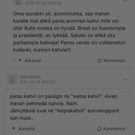
2018-07-29 23:09:36
Oma suosikki oli, aromimokka, saa mahan
kuralle mut ehkä paras aromisin kahvi mitä voi
olla! Kulta mokka on hyvää. Brasil on huonoimpia
ja presidentti, en tykkää. Saludo on ehkä yks
parhaimpia kahveja! Pannu versio on voittamaton
kuitenki, kunnon kahvia!!!
1
Äänestä
Kommentoi
:):):):):):):):):):)
2010-06-20 16:53:33
paras kahvi on pauligin ns "watsa kahvi". Aivan
ihanan pehmeää kahvia. Nam.
Järkyttäviä ovat ne "halpiskahvit" euroshopperit
sun muut..
Äänestä
Kommentoi