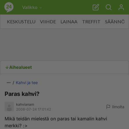
Valikko
KESKUSTELU
VIIHDE
LAINAA
TREFFIT
SÄÄNNÖT
Aihealueet
Kahvi ja tee
Paras kahvi?
kahvianam
Ilmoita
2008-07-24 17:01:42
Mikä teidän mielestä on paras tai kamalin kahvi
merkki? :>