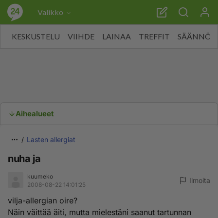
Valikko
KESKUSTELU
VIIHDE
LAINAA
TREFFIT
SÄÄNNÖT
Aihealueet
Lasten allergiat
nuha ja
kuumeko
Ilmoita
2008-08-22 14:01:25
vilja-allergian oire?
Näin väittää äiti, mutta mielestäni saanut tartunnan