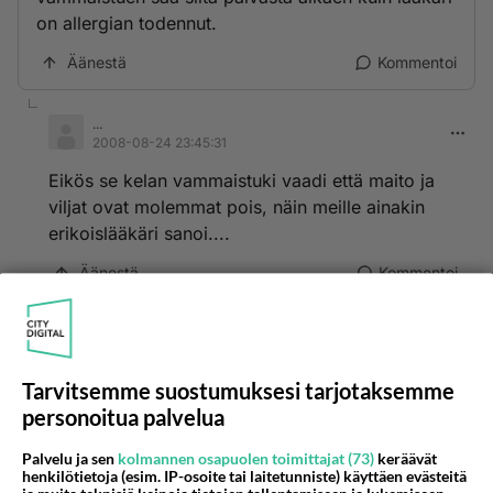
on allergian todennut.
Äänestä
Kommentoi
...
2008-08-24 23:45:31
Eikös se kelan vammaistuki vaadi että maito ja
viljat ovat molemmat pois, näin meille ainakin
erikoislääkäri sanoi....
Äänestä
Kommentoi
Kommentoi aloitusta...
Tarvitsemme suostumuksesi tarjotaksemme
personoitua palvelua
Ketjusta on poistettu
0
sääntöjenvastaista viestiä.
Palvelu ja sen
kolmannen osapuolen toimittajat (73)
keräävät
henkilötietoja (esim. IP-osoite tai laitetunniste) käyttäen evästeitä
Takaisin ylös