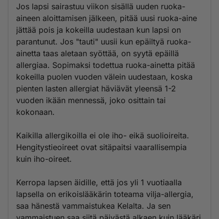
Jos lapsi sairastuu viikon sisällä uuden ruoka-
aineen aloittamisen jälkeen, pitää uusi ruoka-aine
jättää pois ja kokeilla uudestaan kun lapsi on
parantunut. Jos "tauti" uusii kun epäiltyä ruoka-
ainetta taas aletaan syöttää, on syytä epäillä
allergiaa. Sopimaksi todettua ruoka-ainetta pitää
kokeilla puolen vuoden välein uudestaan, koska
pienten lasten allergiat häviävät yleensä 1-2
vuoden ikään mennessä, joko osittain tai
kokonaan.
Kaikilla allergikoilla ei ole iho- eikä suolioireita.
Hengitystieoireet ovat sitäpaitsi vaarallisempia
kuin iho-oireet.
Kerropa lapsen äidille, että jos yli 1 vuotiaalla
lapsella on erikoislääkärin toteama vilja-allergia,
saa hänestä vammaistukea Kelalta. Ja sen
vammaistuen saa siitä päivästä alkaen kuin lääkäri