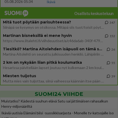
05.08.2026 05:34
Ikävä
Osallistu keskusteluun
Mitä tuot pöytään parisuhteessa?
347
Siinäpä se kysymys on otsikossa. Mitäpä siis tuot/toisit pöytään parisuhteessa? Oletko mies vai nainen? Koetko sen mitä
Martinan bisneksillä ei mene hyvin
152
https://www.iltalehti.fi/viihdeuutiset/a/c46da6ab-340f-4790-aaa7-0865eed2336 Yrityksen konkurssihakemus on tullut kärä
Tiesitkö? Martina Aitolehden isäpuoli on tämä suosittu laulaja
26
Martina Aitolehti on seurattu julkisuuden henkilö. Lähipiiriin mahtuu muitakin tunnettuja henkilöitä. Tiesitkö, että Ma
2 km on nykyään liian pitkä koulumatka
55
Hesarissa päivitellään lapset joutuu nyt kulkemaan 2 km kouluun jösses. Ruostefillarilla tuo matka menee vaikka miten äk
Miesten tuijotus
39
Mutta mies vain tuijottaa, siinä vaiheessa käännän itse pään pois. Mikä juttu? Yleensä jos joku tuijottaa tai katsoo, hä
SUOMI24 VIIHDE
Muistatko? Kädestä suuhun elävä Satu sai jättimäisen rahasalkun
Henry-miljonääriltä
Ikäviä uutisia Elämäni biisi -suosikkisarjasta - Monelle tv-katsojalle iso