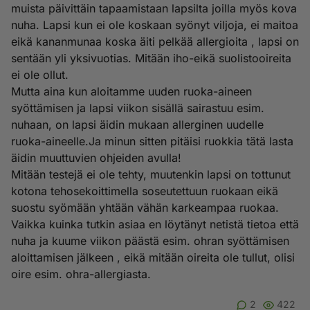
muista päivittäin tapaamistaan lapsilta joilla myös kova
nuha. Lapsi kun ei ole koskaan syönyt viljoja, ei maitoa
eikä kananmunaa koska äiti pelkää allergioita , lapsi on
sentään yli yksivuotias. Mitään iho-eikä suolistooireita
ei ole ollut.
Mutta aina kun aloitamme uuden ruoka-aineen
syöttämisen ja lapsi viikon sisällä sairastuu esim.
nuhaan, on lapsi äidin mukaan allerginen uudelle
ruoka-aineelle.Ja minun sitten pitäisi ruokkia tätä lasta
äidin muuttuvien ohjeiden avulla!
Mitään testejä ei ole tehty, muutenkin lapsi on tottunut
kotona tehosekoittimella soseutettuun ruokaan eikä
suostu syömään yhtään vähän karkeampaa ruokaa.
Vaikka kuinka tutkin asiaa en löytänyt netistä tietoa että
nuha ja kuume viikon päästä esim. ohran syöttämisen
aloittamisen jälkeen , eikä mitään oireita ole tullut, olisi
oire esim. ohra-allergiasta.
2
422