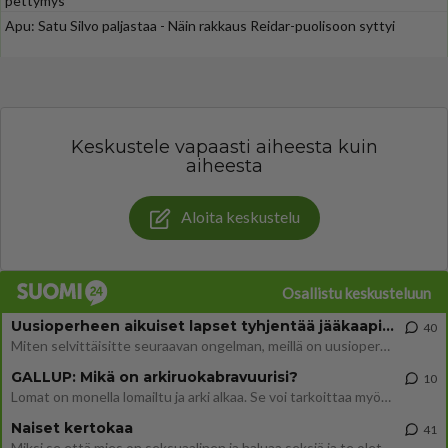
pettymys
Apu: Satu Silvo paljastaa - Näin rakkaus Reidar-puolisoon syttyi
Keskustele vapaasti aiheesta kuin
aiheesta
Aloita keskustelu
Osallistu keskusteluun
Uusioperheen aikuiset lapset tyhjentää jääkaapin käydessään
40
Miten selvittäisitte seuraavan ongelman, meillä on uusioperhe, minulla teini-ikäiset lapset ja puolisolla aikuiset, jotk
GALLUP: Mikä on arkiruokabravuurisi?
10
Lomat on monella lomailtu ja arki alkaa. Se voi tarkoittaa myös sitä, että grillailut on grillattu ja palataan arjen ruo
Naiset kertokaa
41
Miksi se että mies on seksuaalinen ja haluaa seksiä ja te olette hänen mielestänne haluttava on vastenmielistä? Mikä sii