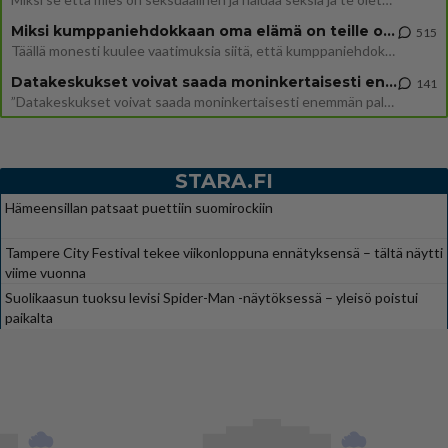
Miksi kumppaniehdokkaan oma elämä on teille ongelma?
515
Täällä monesti kuulee vaatimuksia siitä, että kumppaniehdokkaalla ei saisi olla lemmikkejä, lapsia, kavereita, eksiä, su
Datakeskukset voivat saada moninkertaisesti enemmän palautuksia kuin mitä ne maksavat veroja
141
”Datakeskukset voivat saada moninkertaisesti enemmän palautuksia kuin mitä ne maksavat veroja”, sanoo professori Jussi K
STARA.FI
Hämeensillan patsaat puettiin suomirockiin
Tampere City Festival tekee viikonloppuna ennätyksensä – tältä näytti
viime vuonna
Suolikaasun tuoksu levisi Spider-Man -näytöksessä – yleisö poistui
paikalta