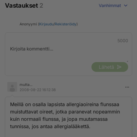
Vastaukset
2
Vanhimmat
Anonyymi (
Kirjaudu
/
Rekisteröidy
)
5000
Lähetä
mutta...
2008-08-22 16:12:38
Meillä on osalla lapsista allergiaoireina flunssaa
muistuttavat oireet, jotka paranevat nopeammin
kuin normaali flunssa, ja jopa muutamassa
tunnissa, jos antaa allergialääkettä.