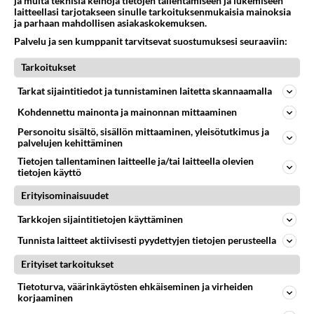
ja muita teknisiä keinoja tietojen tallentamiseen ja lukemiseen
laitteellasi tarjotakseen sinulle tarkoituksenmukaisia mainoksia
ja parhaan mahdollisen asiakaskokemuksen.
LUETUIMMAT KESKUSTELUT
Palvelu ja sen kumppanit tarvitsevat suostumuksesi seuraaviin:
PÄIVÄ
VIIKKO
KUUKAUSI
Tarkoitukset
347
Mitä tuot pöytään parisuhteessa?
Tarkat sijaintitiedot ja tunnistaminen laitetta skannaamalla
1287
Siinäpä se kysymys on otsikossa. Mitäpä siis tuot/toisit pöytään parisuhteessa? Oletko mies vai nainen? Koetko sen mitä
Kohdennettu mainonta ja mainonnan mittaaminen
04.08.2026 16:53
Sinkut
Personoitu sisältö, sisällön mittaaminen, yleisötutkimus ja
palvelujen kehittäminen
54
Mikä sinua ja kaivattuasi
763
Yhdistää??????
Tietojen tallentaminen laitteelle ja/tai laitteella olevien
tietojen käyttö
04.08.2026 18:50
Ikävä
Erityisominaisuudet
55
2 km on nykyään liian pitkä koulumatka
748
Hesarissa päivitellään lapset joutuu nyt kulkemaan 2 km kouluun jösses. Ruostefillarilla tuo matka menee vaikka miten äk
Tarkkojen sijaintitietojen käyttäminen
04.08.2026 10:07
Lieksa
Tunnista laitteet aktiivisesti pyydettyjen tietojen perusteella
38
Sinulle mies
Erityiset tarkoitukset
735
Kohtaamme jälleen kun on oikea aika. Sitä ei voi mikään eikä kukaan estää <3 <3
Tietoturva, väärinkäytösten ehkäiseminen ja virheiden
04.08.2026 15:01
Ikävä
korjaaminen